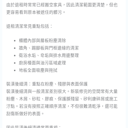
由於退租時常常已經搬空家具，因此清潔範圍更清楚，但也
更容易看到原本被遮住的髒污。
退租清潔常見重點包括：
櫃體內部與層板粉塵清除
牆角、踢腳板與門框邊緣的清潔
衛浴水垢、皂垢與排水周邊整理
廚房檯面與油污區域處理
地板全面吸塵與拖拭
裝潢後細清：重點在粉塵、殘膠與表面保護
裝潢後細清與一般清潔差別很大。新裝修完的空間常有大量
粉塵、木屑、砂粒、膠痕、保護膜殘留、矽利康碎屑或施工
汙點。若沒有按照正確順序清潔，不但很難清乾淨，還可能
刮傷新做好的表面。
因此裝潢後細清通常更重視：