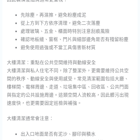
先除塵，再濕擦，避免粉塵成泥
從上方到下方依序清理，避免二次落塵
處理玻璃、五金、櫃面時特別注意刮痕風險
確認地板縫、窗框、門片與細部邊角是否有殘留粉塵
避免使用過強或不當工具傷害新材質
大樓清潔：重點在公共空間維持與動線安全
大樓清潔與私人住宅不同，除了整潔外，更需要維持公共空
間的秩序、動線安全與使用感受。常見清潔範圍包括大廳、
樓梯間、電梯周邊、走道、垃圾集中區、回收區、公共門面
與指定的公共設施周邊。這類空間人流較高，因此髒污出現
速度快，也更需要固定巡檢與補強。
大樓清潔通常會注意：
出入口地面是否有泥沙、腳印與積水