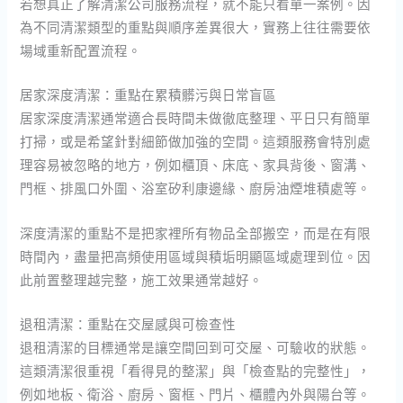
若想真正了解清潔公司服務流程，就不能只看單一案例。因
為不同清潔類型的重點與順序差異很大，實務上往往需要依
場域重新配置流程。
居家深度清潔：重點在累積髒污與日常盲區
居家深度清潔通常適合長時間未做徹底整理、平日只有簡單
打掃，或是希望針對細節做加強的空間。這類服務會特別處
理容易被忽略的地方，例如櫃頂、床底、家具背後、窗溝、
門框、排風口外圍、浴室矽利康邊緣、廚房油煙堆積處等。
深度清潔的重點不是把家裡所有物品全部搬空，而是在有限
時間內，盡量把高頻使用區域與積垢明顯區域處理到位。因
此前置整理越完整，施工效果通常越好。
退租清潔：重點在交屋感與可檢查性
退租清潔的目標通常是讓空間回到可交屋、可驗收的狀態。
這類清潔很重視「看得見的整潔」與「檢查點的完整性」，
例如地板、衛浴、廚房、窗框、門片、櫃體內外與陽台等。