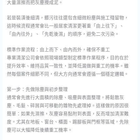
大量濕擦而把灰塵攪成泥。
若是裝潢後細清，髒污往往還包含細微粉塵與施工殘留物，
這時候流程通常會比一般居家清潔更著重「由上往下」、
「由內往外」、「先乾後濕」的順序，避免二次污染。
標準作業流程：由上而下、由內而外，確保不重工
專業清潔公司會依照現場類型制定標準作業程序，目的在於
提升效率、維持品質一致性，並降低漏做與重工的機率。雖
然每個案件細節不同，但大方向通常會遵循一個穩定邏輯。
第一步：先做除塵與初步整理
通常會先進行大面積的除塵、吸塵與表面整理，將鬆散灰
塵、毛髮、碎屑與可移動的雜物先處理掉。這樣做的原因很
簡單：如果先濕擦，灰塵容易黏附到表面，反而增加清潔難
度。尤其在地板、窗台、櫃面、踢腳板與門框等區域，先除
塵可以大幅降低後續重工機率。