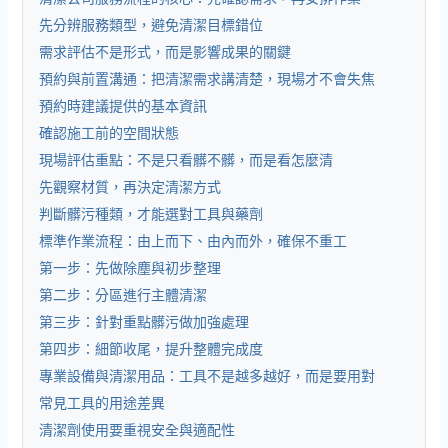
先分辨服務類型，避免清潔目標錯位
需求評估不是形式，而是影響成果的關鍵
預約與前置溝通：把清潔需求講清楚，現場才不會失焦
預約時建議提供的基本資訊
確認施工前的空間狀態
現場評估重點：不是只看髒不髒，而是看怎麼清
先觀察材質，再決定清潔方式
判斷髒污種類，才能選對工具與藥劑
標準作業流程：由上而下、由內而外，確保不重工
第一步：先做除塵與初步整理
第二步：分區進行主體清潔
第三步：針對重點髒污做加強處理
第四步：細節收尾，提升整體完成度
專業設備與清潔用品：工具不是越多越好，而是要用對
常見工具的用途差異
清潔劑使用要重視安全與適配性