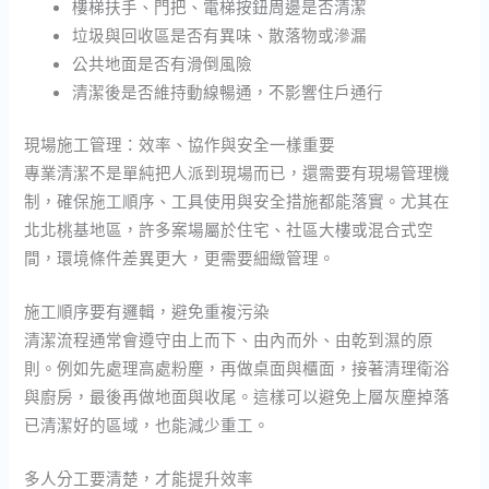
樓梯扶手、門把、電梯按鈕周邊是否清潔
垃圾與回收區是否有異味、散落物或滲漏
公共地面是否有滑倒風險
清潔後是否維持動線暢通，不影響住戶通行
現場施工管理：效率、協作與安全一樣重要
專業清潔不是單純把人派到現場而已，還需要有現場管理機
制，確保施工順序、工具使用與安全措施都能落實。尤其在
北北桃基地區，許多案場屬於住宅、社區大樓或混合式空
間，環境條件差異更大，更需要細緻管理。
施工順序要有邏輯，避免重複污染
清潔流程通常會遵守由上而下、由內而外、由乾到濕的原
則。例如先處理高處粉塵，再做桌面與櫃面，接著清理衛浴
與廚房，最後再做地面與收尾。這樣可以避免上層灰塵掉落
已清潔好的區域，也能減少重工。
多人分工要清楚，才能提升效率