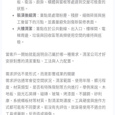
板、衛浴、廚房、櫃體與窗框等處達到交屋可檢查的
狀態。
裝潢後細清
：重點是處理粉塵、殘膠、細微碎屑與施
工後留下的污點，並盡量避免刮傷新裝修表面。
大樓清潔
：重點在於公共動線、出入口、樓梯間、電
梯周邊、垃圾與回收區等高頻使用空間的維持與巡
檢。
當客戶一開始就能說明自己屬於哪一種需求，清潔公司才好
安排對應的清潔重點、工法與人力配置。
需求評估不是形式，而是影響成果的關鍵
需求評估通常會從空間狀況、清潔範圍、使用年限、髒污程
度、材質類型、是否有特殊限制等方向進行。舉例來說，木
地板、拋光石英磚、磁磚、玻璃、烤漆面、不鏽鋼、矽利
康、系統櫃板材等材質，對清潔劑濃度、工具硬度與施作方
式都可能有不同要求。若沒有先評估，就容易使用不適合的
工具或藥劑，反而造成損傷。