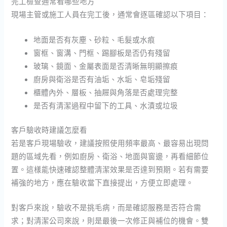
完工檢查通常看哪些地方
現場主管或施工人員在完工後，通常會逐區確認以下項目：
地面是否有灰塵、砂粒、毛髮或水痕
窗框、窗溝、門框、踢腳板是否仍有殘留
玻璃、鏡面、金屬表面是否清晰無明顯擦痕
廚房與衛浴是否有油垢、水垢、皂垢殘留
櫃體內外、層板、抽屜與角落是否處理完整
是否有清潔過程中留下的工具、水漬或垃圾
客戶驗收時建議怎麼看
若是客戶現場驗收，建議按照使用頻率最高、最容易出現問
題的區域先看，例如廚房、衛浴、地面與窗邊，再看細節位
置。這樣能快速確認整體清潔效果是否達到預期。若有需要
補強的地方，應在驗收當下直接提出，方便立即處理。
對客戶來說，驗收不是挑毛病，而是確認服務是否符合需
求；對清潔公司來說，則是最後一次修正與補位的機會。雙