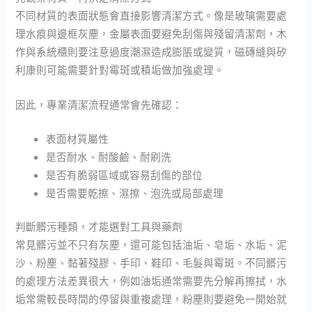
不同材質的表面狀態會直接影響清潔方式。像是玻璃需要處
理水痕與邊框灰塵，金屬表面要避免刮傷與殘留清潔劑，木
作與系統櫃則要注意過度潮濕造成膨脹或變質，磁磚縫與矽
利康則可能需要針對霉斑或積垢做加強處理。
因此，專業清潔流程通常會先確認：
表面材質屬性
是否耐水、耐酸鹼、耐刷洗
是否有脆弱區域或容易刮傷的部位
是否需要乾擦、濕擦、泡洗或局部處理
判斷髒污種類，才能選對工具與藥劑
常見髒污並不只有灰塵，還可能包括油垢、皂垢、水垢、泥
沙、粉塵、黏著殘膠、手印、鞋印、毛髮與霉斑。不同髒污
的處理方法差異很大，例如油垢通常需要先分解再擦拭，水
垢常需較長時間的停留與重複處理，粉塵則要避免一開始就