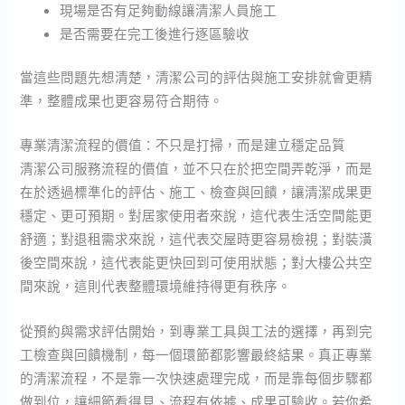
現場是否有足夠動線讓清潔人員施工
是否需要在完工後進行逐區驗收
當這些問題先想清楚，清潔公司的評估與施工安排就會更精
準，整體成果也更容易符合期待。
專業清潔流程的價值：不只是打掃，而是建立穩定品質
清潔公司服務流程的價值，並不只在於把空間弄乾淨，而是
在於透過標準化的評估、施工、檢查與回饋，讓清潔成果更
穩定、更可預期。對居家使用者來說，這代表生活空間能更
舒適；對退租需求來說，這代表交屋時更容易檢視；對裝潢
後空間來說，這代表能更快回到可使用狀態；對大樓公共空
間來說，這則代表整體環境維持得更有秩序。
從預約與需求評估開始，到專業工具與工法的選擇，再到完
工檢查與回饋機制，每一個環節都影響最終結果。真正專業
的清潔流程，不是靠一次快速處理完成，而是靠每個步驟都
做到位，讓細節看得見、流程有依據、成果可驗收。若你希