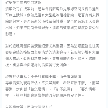
確認施工前的空間狀態
清潔公司在接案前，通常會提醒客戶先確認空間是否已達到
可施工狀態。例如是否有大型雜物阻擋動線、是否有尚未拆
除的包材、是否有新裝潢殘留保護膜、是否仍有施工人員進
出等。如果空間尚未整理好，清潔的效率與完整度都會受到
影響。
對於退租清潔與裝潢後細清尤其重要，因為這類服務往往需
要更完整的接觸面與更清楚的清潔邊界。若現場仍堆有大量
個人物品、裝修材料或紙箱，會讓櫃體內外、牆角、踢腳
板、窗溝與地面邊緣的清潔變得更困難。
現場評估重點：不是只看髒不髒，而是看怎麼清
專業清潔的現場評估，不只是判斷「看起來髒不髒」，而是
要進一步判斷「該怎麼清」、「能不能清」、「要先清哪
裡」。這些判斷會影響整體流程的順序與安全性。
先觀察材質，再決定清潔方式