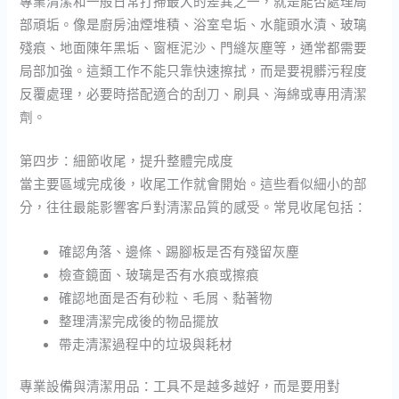
專業清潔和一般日常打掃最大的差異之一，就是能否處理局
部頑垢。像是廚房油煙堆積、浴室皂垢、水龍頭水漬、玻璃
殘痕、地面陳年黑垢、窗框泥沙、門縫灰塵等，通常都需要
局部加強。這類工作不能只靠快速擦拭，而是要視髒污程度
反覆處理，必要時搭配適合的刮刀、刷具、海綿或專用清潔
劑。
第四步：細節收尾，提升整體完成度
當主要區域完成後，收尾工作就會開始。這些看似細小的部
分，往往最能影響客戶對清潔品質的感受。常見收尾包括：
確認角落、邊條、踢腳板是否有殘留灰塵
檢查鏡面、玻璃是否有水痕或擦痕
確認地面是否有砂粒、毛屑、黏著物
整理清潔完成後的物品擺放
帶走清潔過程中的垃圾與耗材
專業設備與清潔用品：工具不是越多越好，而是要用對