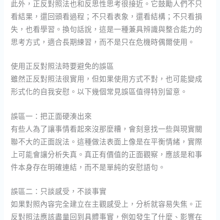
此外，正反對照法也和反思性思考很接近。它鼓勵人們不只
看結果，還回頭看過程；不只看表象，還看結構；不只看損
失，也看學習。換句話說，這是一種兼具辨識與整合能力的
思考方式，適合長期練習，而不是只在危機時偶爾使用。
使用正反對照法時要避免的誤區
雖然正反對照法很實用，但如果使用方式不對，也可能變成
形式化的自我安慰。以下幾個常見誤區值得特別留意。
誤區一：把正面硬湊出來
有些人為了讓事情看起來沒那麼糟，會刻意找一些與現實關
聯不大的正面說法。這種做法表面上像是在平衡情緒，實際
上可能會讓分析失真。真正有價值的正面觀察，應該是和事
件本身存在明確連結，而不是單純的安慰語句。
誤區二：只談感受，不談事實
如果對照內容完全建立在主觀感受上，分析就容易失焦。正
反對照法應該盡量回到具體事實，例如發生了什麼、影響在