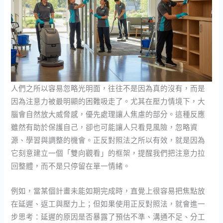
人們之所以容易忽略光明面，往往不是因為真的沒有，而是
因為注意力被最明顯的困難吸走了。尤其在壓力情境下，大
腦會自然放大威脅感，優先處理讓人焦慮的部分。這種反應
雖然有助於保護自己，卻也可能讓人只看見風險，忽略資
源、學習與調整的機會。正反對照法之所以有效，就是因為
它刻意建立一個「雙向觀看」的框架，提醒我們把注意力拉
回整體，而不是只停留在單一情緒。
例如，當某個計畫未能如期完成時，直覺上很容易把焦點放
在延遲、返工與壓力上；但如果使用正反對照法，就會進一
步思考：延遲的原因是否暴露了預估不準、溝通不足、分工