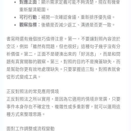
對應正面：
顯示需求定義可能不夠清楚，現在有機會
重新釐清範圍。
可行行動：
補開一次確認會議，重新排序優先級。
觀察指標：
後續是否減少返工、溝通是否更一致。
書寫時還有幾個技巧值得注意。第一，不要讓對照內容流於
空泛，例如「雖然有問題，但也很好」這種句子幾乎沒有分
析價值。第二，正面不是硬湊出來的「好消息」，而是和問
題有真實關聯的觀察。第三，對照的目的不是掩蓋缺失，而
是幫助你更有效地處理缺失。只要掌握這三點，對照表就會
從形式變成工具。
正反對照法的常見應用情境
正反對照法之所以實用，是因為它適用的情境非常廣，只要
事件本身存在不確定性、複雜性或多重影響，就可以運用這
種方式來整理思路。
面對工作調整或流程變動