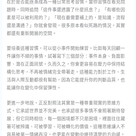
在於是否能逐漸成為一種日常思考習慣。當你習慣在看見問
題時，同時追問「這件事還透露了什麼訊息？」「有哪些因
素是可以被利用的？」「現在最需要補上的，是知識、流程
還是溝通？」你就會發現，很多原本看似死路的情況，其實
都還有重新開展的空間。
要培養這種習慣，可以從小事件開始練習。比如每天回顧一
件讓你不順的事情，試著寫下三個部分：事件本身、負面影
響、潛在正面訊號。久而久之，你會更容易在壓力中保持結
構化思考，不再被情緒完全帶著走。這種能力對於工作、生
活與人際互動都很有幫助，因為它能提升你的判斷品質，也
能讓你在變化中保留彈性。
更進一步地說，正反對照法其實是一種尊重現實的思維方
式。它承認世界並不完美，也承認很多事情不會照著期待發
展；但它同時相信，每一個困境都不只是困境，裡面往往藏
著可被辨識、可被學習、可被轉化的價值。這種思維讓人不
容易被單一情緒吞沒，也更能在變動中維持清楚的方向感。