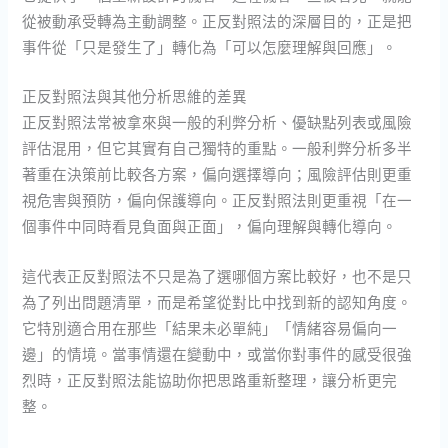
從被動承受轉為主動調整。正反對照法的深層目的，正是把
事件從「只是發生了」轉化為「可以怎麼理解與回應」。
正反對照法與其他分析思維的差異
正反對照法常被拿來與一般的利弊分析、優缺點列表或風險
評估混用，但它其實有自己獨特的重點。一般利弊分析多半
著重在決策前比較各方案，偏向選擇導向；風險評估則更重
視危害與預防，偏向保護導向。正反對照法則更重視「在一
個事件中同時看見負面與正面」，偏向理解與轉化導向。
這代表正反對照法不只是為了選哪個方案比較好，也不是只
為了列出問題清單，而是希望從對比中找到新的認知角度。
它特別適合用在那些「結果未必單純」「情緒容易偏向一
邊」的情境。當事情還在變動中，或當你對事件的感受很強
烈時，正反對照法能協助你把思路重新整理，讓分析更完
整。