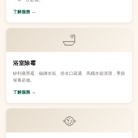
了解服務 →
🛁
浴室除霉
矽利康黑霉、磁磚水垢、排水口疏通、馬桶水箱清潔，季節
保養必做。
了解服務 →
🥘