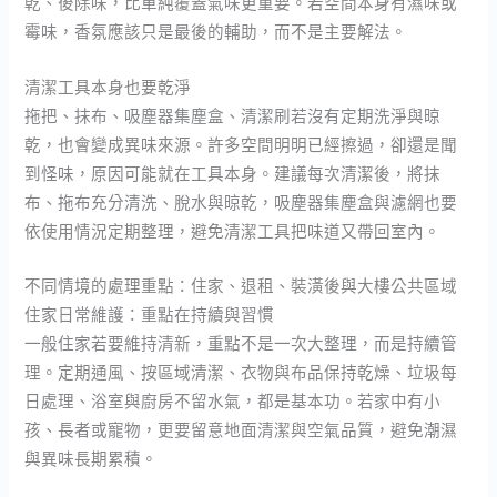
乾、後除味，比單純覆蓋氣味更重要。若空間本身有濕味或
霉味，香氛應該只是最後的輔助，而不是主要解法。
清潔工具本身也要乾淨
拖把、抹布、吸塵器集塵盒、清潔刷若沒有定期洗淨與晾
乾，也會變成異味來源。許多空間明明已經擦過，卻還是聞
到怪味，原因可能就在工具本身。建議每次清潔後，將抹
布、拖布充分清洗、脫水與晾乾，吸塵器集塵盒與濾網也要
依使用情況定期整理，避免清潔工具把味道又帶回室內。
不同情境的處理重點：住家、退租、裝潢後與大樓公共區域
住家日常維護：重點在持續與習慣
一般住家若要維持清新，重點不是一次大整理，而是持續管
理。定期通風、按區域清潔、衣物與布品保持乾燥、垃圾每
日處理、浴室與廚房不留水氣，都是基本功。若家中有小
孩、長者或寵物，更要留意地面清潔與空氣品質，避免潮濕
與異味長期累積。