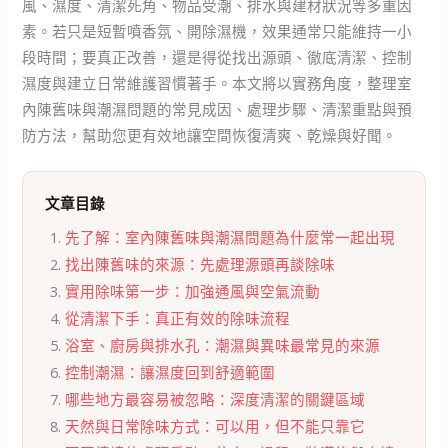
風、濕度、清潔死角、物品受潮、排水與建材狀況等多重因
素。若只是短暫噴香氛、開除濕機，效果通常只能維持一小
段時間；要真正改善，還是得從找出源頭、徹底清潔、控制
濕度與建立日常維護習慣著手。本文將以實務角度，整理室
內陳舊味與潮濕問題的常見成因、處理步驟、清潔重點與預
防方法，幫助您更有效地讓空間恢復清爽、乾燥與好聞。
文章目錄
先了解：室內陳舊味與潮濕問題為什麼常一起出現
找出陳舊味的來源：先處理源頭再談除味
實用除味第一步：加強通風與空氣流動
從清潔下手：真正有效的除味流程
浴室、廚房與排水孔：潮濕與異味最常見的來源
控制潮濕：讓濕度回到舒適範圍
哪些地方最容易被忽略：深度清潔的關鍵區域
天然與日常除味方式：可以用，但不能只靠它