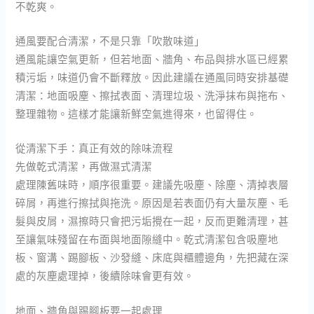
不乾爽。
通風要配合清潔，不是只靠「吹散味道」
通風能讓空氣更新，但若地面、牆角、布品與排水區已經累
積污垢，味道仍會不斷釋放。因此建議在通風同時安排基礎
清潔：地面吸塵、擦拭表面、清理垃圾、洗淨抹布與拖布、
整理雜物。這樣才能讓新鮮空氣進得來，也留得住。
從清潔下手：真正有效的除味流程
先做乾式清潔，再做濕式清潔
處理陳舊味時，順序很重要。建議先吸塵、除塵、清掉表層
碎屑，再進行擦拭與拖洗。原因是若表面仍有大量灰塵、毛
髮與皮屑，濕擦時只會把污垢攪在一起，反而更難清理，甚
至讓氣味殘留在布面與地面隙縫中。乾式清潔包含吸塵地
板、窗溝、踢腳板、沙發縫、床底與櫃體邊角，先把藏在深
處的灰塵處理掉，後續除味會更有效。
地面、牆角與踢腳板要一起處理