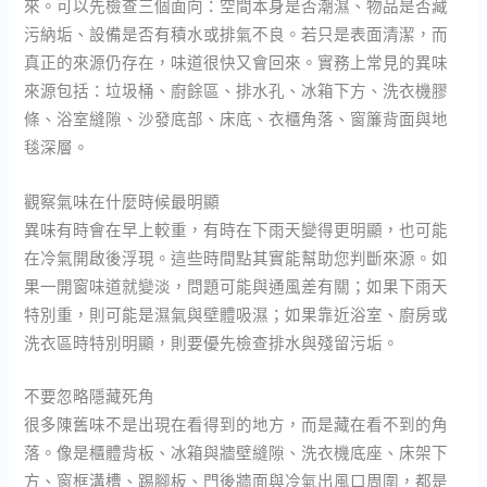
來。可以先檢查三個面向：空間本身是否潮濕、物品是否藏
污納垢、設備是否有積水或排氣不良。若只是表面清潔，而
真正的來源仍存在，味道很快又會回來。實務上常見的異味
來源包括：垃圾桶、廚餘區、排水孔、冰箱下方、洗衣機膠
條、浴室縫隙、沙發底部、床底、衣櫃角落、窗簾背面與地
毯深層。
觀察氣味在什麼時候最明顯
異味有時會在早上較重，有時在下雨天變得更明顯，也可能
在冷氣開啟後浮現。這些時間點其實能幫助您判斷來源。如
果一開窗味道就變淡，問題可能與通風差有關；如果下雨天
特別重，則可能是濕氣與壁體吸濕；如果靠近浴室、廚房或
洗衣區時特別明顯，則要優先檢查排水與殘留污垢。
不要忽略隱藏死角
很多陳舊味不是出現在看得到的地方，而是藏在看不到的角
落。像是櫃體背板、冰箱與牆壁縫隙、洗衣機底座、床架下
方、窗框溝槽、踢腳板、門後牆面與冷氣出風口周圍，都是