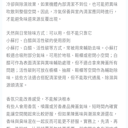
冷卻與除濕效果，如果機體內部清潔不到位，也可能把異味
吹散到整個空間。因此，冷氣保養與室內清潔應同時進行，
才能避免味道來源反覆出現。
天然與日常除味方式：可以用，但不能只靠它
小蘇打、白醋與活性碳的使用原則
小蘇打、白醋、活性碳等方式，常被用來輔助去味。小蘇打
較適合吸附部分氣味，可用於地毯、鞋櫃或密閉小空間；白
醋可作為表面清潔與異味輔助處理，但不適合拿來掩蓋所有
問題；活性碳則可放在櫥櫃、抽屜、鞋櫃等空間作為輔助除
味。這些方法適合搭配清潔使用，但不能取代通風、除濕與
源頭清潔。
香氛只能改善感受，不能解決根本
有些人會用香氛、噴霧或芳香產品掩蓋氣味，短時間內確實
能讓空間聞起來比較舒服，但如果陳舊味與潮濕來源還在，
香味與臭味混在一起反而可能更不舒服。實務上，先清、再