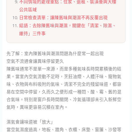
不同情境的處理重點：住家、退租、裝潢後與大樓
公共區域
日常檢查清單：讓陳舊味與潮濕不再反覆出現
結語：去除陳舊味與潮濕，關鍵在「清潔、除濕、
維持」三件事
先了解：室內陳舊味與潮濕問題為什麼常一起出現
空氣不流通會讓異味停留更久
陳舊味通常不是單一來源，而是多種氣味長時間累積後的結
果。當室內空氣流動不足時，烹飪油煙、人體汗味、寵物氣
味、衣物與布料吸附的氣味、清潔不完全的殘留味道，都容
易在空間中停留，久而久之便形成一種悶、酸、霉、舊的混
合氣味。特別是窗戶長時間關閉、冷氣循環卻未引入新鮮空
氣時，異味更容易沉積在室內。
濕氣會讓味道被「放大」
當空氣濕度過高，地板、牆角、衣櫃、床墊、窗簾、沙發等