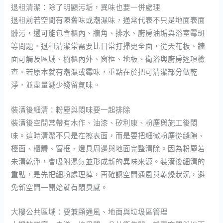
退租清潔：除了明顯污垢，異味也要一併處理
退租前若空間有陳舊味或潮濕味，通常代表不只是地面表面
髒污，還可能包含櫃內、牆角、排水、廚房油垢與浴室霉斑
等問題。退租清潔常需要比日常打掃更全面，從天花板、牆
面可觸及區域、櫥櫃內外、窗框、地板、衛浴與廚房逐項檢
查。若原本就有潮濕或霉味，重點在於把可清潔部分做乾
淨，並盡量減少殘留氣味。
裝潢後細清：粉塵與悶味要一起排除
裝潢後空間常帶有木作、油漆、矽利康、粉塵與施工後悶
味。這時清潔不只是在擦表面，而是要把細微粉塵從縫隙、
檯面、櫃體、窗框、燈具周邊與地面完整清除。因為粉塵若
未清乾淨，會吸附濕氣並形成新的異味來源。裝潢後細清的
重點，是先把細粉處理掉，再確認空間通風與乾燥狀況，避
免新空間一開始就有悶臭感。
大樓公共區域：要兼顧通風、地面與垃圾區管理