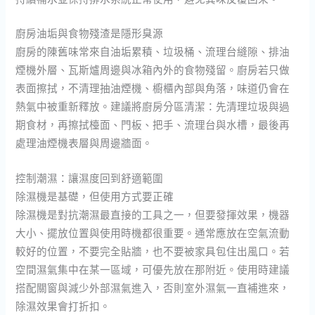
廚房油垢與食物殘渣是隱形臭源
廚房的陳舊味常來自油垢累積、垃圾桶、流理台縫隙、排油
煙機外層、瓦斯爐周邊與冰箱內外的食物殘留。廚房若只做
表面擦拭，不清理抽油煙機、櫥櫃內部與角落，味道仍會在
熱氣中被重新釋放。建議將廚房分區清潔：先清理垃圾與過
期食材，再擦拭檯面、門板、把手、流理台與水槽，最後再
處理油煙機表層與周邊牆面。
控制潮濕：讓濕度回到舒適範圍
除濕機是基礎，但使用方式要正確
除濕機是對抗潮濕最直接的工具之一，但要發揮效果，機器
大小、擺放位置與使用時機都很重要。通常應放在空氣流動
較好的位置，不要完全貼牆，也不要被家具包住出風口。若
空間濕氣集中在某一區域，可優先放在那附近。使用時建議
搭配關窗與減少外部濕氣進入，否則室外濕氣一直補進來，
除濕效果會打折扣。