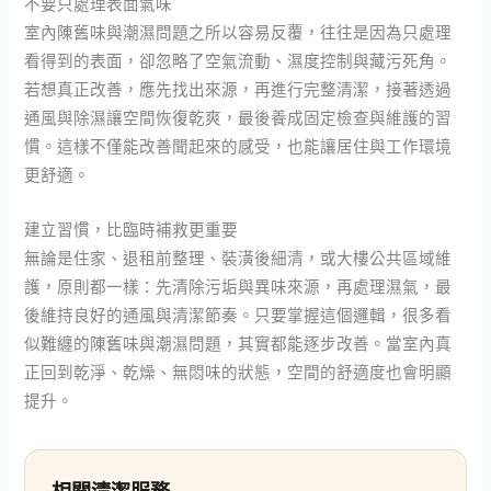
不要只處理表面氣味
室內陳舊味與潮濕問題之所以容易反覆，往往是因為只處理
看得到的表面，卻忽略了空氣流動、濕度控制與藏污死角。
若想真正改善，應先找出來源，再進行完整清潔，接著透過
通風與除濕讓空間恢復乾爽，最後養成固定檢查與維護的習
慣。這樣不僅能改善聞起來的感受，也能讓居住與工作環境
更舒適。
建立習慣，比臨時補救更重要
無論是住家、退租前整理、裝潢後細清，或大樓公共區域維
護，原則都一樣：先清除污垢與異味來源，再處理濕氣，最
後維持良好的通風與清潔節奏。只要掌握這個邏輯，很多看
似難纏的陳舊味與潮濕問題，其實都能逐步改善。當室內真
正回到乾淨、乾燥、無悶味的狀態，空間的舒適度也會明顯
提升。
相關清潔服務