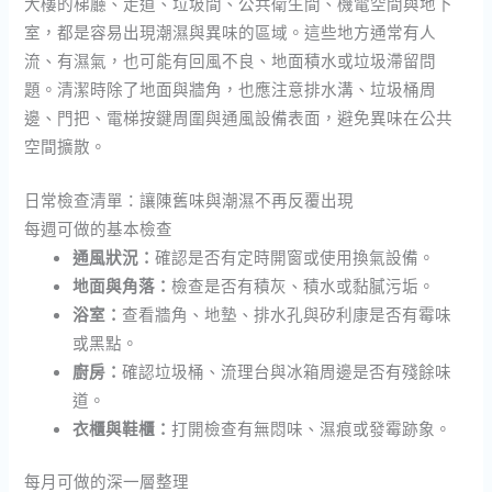
大樓的梯廳、走道、垃圾間、公共衛生間、機電空間與地下
室，都是容易出現潮濕與異味的區域。這些地方通常有人
流、有濕氣，也可能有回風不良、地面積水或垃圾滯留問
題。清潔時除了地面與牆角，也應注意排水溝、垃圾桶周
邊、門把、電梯按鍵周圍與通風設備表面，避免異味在公共
空間擴散。
日常檢查清單：讓陳舊味與潮濕不再反覆出現
每週可做的基本檢查
通風狀況：
確認是否有定時開窗或使用換氣設備。
地面與角落：
檢查是否有積灰、積水或黏膩污垢。
浴室：
查看牆角、地墊、排水孔與矽利康是否有霉味
或黑點。
廚房：
確認垃圾桶、流理台與冰箱周邊是否有殘餘味
道。
衣櫃與鞋櫃：
打開檢查有無悶味、濕痕或發霉跡象。
每月可做的深一層整理