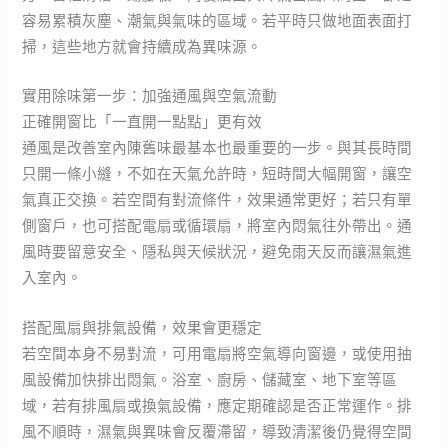
容易累積灰塵、潮氣與氣味的區域。若平時只做地面表面打
掃，這些地方就會持續成為異味源。
實用除味第一步：加強通風與空氣流動
正確開窗比「一直開一點點」更有效
通風是改善室內陳舊味最基本也最重要的一步。與其長時間
只開一條小縫，不如在天氣允許時，短時間大幅開窗，讓空
氣真正交換。若空間有對流條件，效果通常更好；若只有單
側窗戶，也可搭配電扇或循環扇，將室內悶氣往外帶出。通
風時要留意安全、隱私與天候狀況，避免雨天反而讓濕氣進
入室內。
搭配風扇與排氣設備，效果會更穩定
若空間本身不易對流，可用電扇將空氣導向窗邊，或使用抽
風設備加快排出悶氣。浴室、廚房、儲藏室、地下室等區
域，若有排風扇或換氣設備，應定期確認是否正常運作。排
風不順時，濕氣與異味會反覆滯留，導致清潔後仍覺得空間