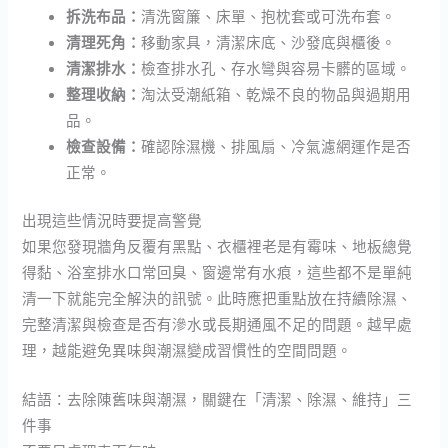
拆洗布品：
清洗窗簾、床單、抱枕套或可洗布套。
清理死角：
移動家具，清潔床底、沙發底與櫃後。
清潔排水：
檢查排水孔、存水彎與容易卡髒的區域。
整理收納：
淘汰受潮紙箱、乾燥不良的物品與過期用
品。
檢查設備：
確認除濕機、排風扇、冷氣濾網運作是否
正常。
出現這些情況時要提高警覺
如果您發現牆角反覆有黑點、衣櫃裡老是有霉味、地板總覺
得黏、浴室排水口常回臭、窗邊常有水痕，這些都不是單純
清一下就能完全解決的訊號。此時應把重點放在持續除濕、
完整清潔與檢查是否有滲水或長期通風不足的問題。越早處
理，越能避免異味與潮濕變成習慣性的空間問題。
結語：去除陳舊味與潮濕，關鍵在「清潔、除濕、維持」三
件事