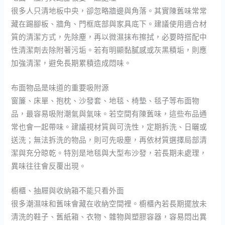
很多人只清地板中央，卻忽略牆邊與角落。其實陳舊味常常
藏在踢腳板、牆角、門框底部與家具底下。建議使用適合材
質的清潔方式，先除塵，再以微濕抹布擦拭，必要時搭配中
性清潔劑去除附著污垢。若有明顯黏膩感或灰黑積垢，則應
加強清潔，避免長期累積造成悶味。
布面物品是味道的重要吸附源
窗簾、床單、抱枕、沙發套、地毯、椅墊、毯子等布面物
品，最容易吸附潮氣與氣味。若空間有陳舊味，這些布品通
常也會一起帶味。建議視材質與可洗性，定期拆洗、日曬或
送洗；無法拆洗的物品，則可先吸塵，再依材質選擇局部清
潔與充分晾乾。特別是地毯與大型布沙發，若長期未處理，
異味往往會反覆出現。
櫥櫃、抽屜與收納箱不能只看外面
很多潮濕味和舊味會藏在收納空間裡。櫥櫃內若長期擺放未
清洗的鞋子、舊紙箱、衣物、雜物與塑膠容器，容易悶出異