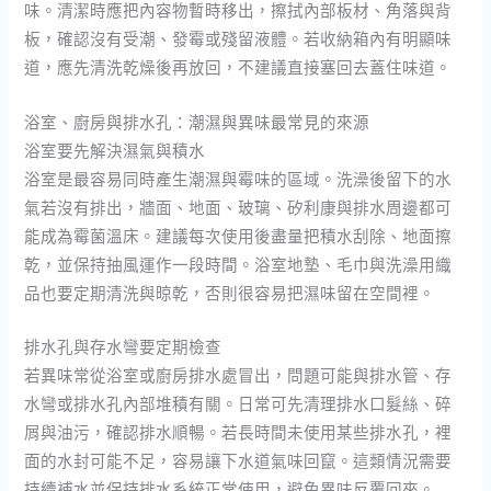
味。清潔時應把內容物暫時移出，擦拭內部板材、角落與背
板，確認沒有受潮、發霉或殘留液體。若收納箱內有明顯味
道，應先清洗乾燥後再放回，不建議直接塞回去蓋住味道。
浴室、廚房與排水孔：潮濕與異味最常見的來源
浴室要先解決濕氣與積水
浴室是最容易同時產生潮濕與霉味的區域。洗澡後留下的水
氣若沒有排出，牆面、地面、玻璃、矽利康與排水周邊都可
能成為霉菌溫床。建議每次使用後盡量把積水刮除、地面擦
乾，並保持抽風運作一段時間。浴室地墊、毛巾與洗澡用織
品也要定期清洗與晾乾，否則很容易把濕味留在空間裡。
排水孔與存水彎要定期檢查
若異味常從浴室或廚房排水處冒出，問題可能與排水管、存
水彎或排水孔內部堆積有關。日常可先清理排水口髮絲、碎
屑與油污，確認排水順暢。若長時間未使用某些排水孔，裡
面的水封可能不足，容易讓下水道氣味回竄。這類情況需要
持續補水並保持排水系統正常使用，避免異味反覆回來。