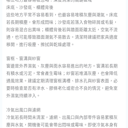
床底、沙發底、櫃體背後
這些地方平常不容易看到，也最容易堆積灰塵與潮氣。床底
若長期積塵，會形成悶味；沙發底若落入食物碎屑或毛髮，
則容易混合出異味；櫃體背後若與牆面距離太近，空氣不流
通，也可能導致牆面潮氣不易散去。清潔時建議把家具適度
移開，進行吸塵、擦拭與乾燥處理。
窗框、窗溝與紗窗
窗邊是外界濕氣、灰塵與雨水容易進出的地方。窗溝若長期
有積水或污泥，常會產生霉味；紗窗若堆滿灰塵，也會降低
通風效果。建議定期清理窗框溝槽、排水孔與紗窗表面，必
要時檢查是否有滲水、膠條老化或密合不良的情況，避免室
外濕氣持續滲入。
冷氣出風口與濾網
冷氣若長時間未清潔，濾網、出風口與內部零件容易累積灰
塵與水氣，開機後可能會帶出悶味或霉味。即使冷氣本身有