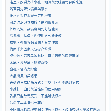
浴室、廚房與排水孔：潮濕與異味最常見的來源
浴室要先解決濕氣與積水
排水孔與存水彎要定期檢查
廚房油垢與食物殘渣是隱形臭源
控制潮濕：讓濕度回到舒適範圍
除濕機是基礎，但使用方式要正確
衣櫃、鞋櫃與儲藏間尤其要注意
梅雨季與回南天要提高警覺
哪些地方最容易被忽略：深度清潔的關鍵區域
床底、沙發底、櫃體背後
窗框、窗溝與紗窗
冷氣出風口與濾網
天然與日常除味方式：可以用，但不能只靠它
小蘇打、白醋與活性碳的使用原則
香氛只能改善感受，不能解決根本
清潔工具本身也要乾淨
不同情境的處理重點：住家、退租、裝潢後與大樓公共區域