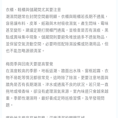
衣櫃、鞋櫃與儲藏間尤其要注意
潮濕問題常在封閉空間最明顯。衣櫃與鞋櫃若長期不通風，
容易讓布料、皮革、紙箱與木材吸收濕氣，產生悶味、霉味
甚至變形。建議定期打開櫃門通風，並檢查是否有濕痕、黑
點或異味集中現象。儲藏間則要避免堆放過多不透氣物品，
並保留空氣流動空間，必要時搭配除濕設備或防潮用品，但
也不能忽略源頭清潔。
梅雨季與回南天要提高警覺
在濕度較高的季節，地板返潮、牆面出水珠、窗框起霧、衣
物不易乾等情況都很常見。這時除了除濕，更要注意地面與
牆角是否有長期潮濕、滲水或通風不良的狀況。若只是一直
拖地或噴香味，卻沒有處理濕氣來源，室內味道只會越來越
重。季節性潮濕時，最好養成定時巡檢習慣，及早發現問
題。
哪些地方最容易被忽略：深度清潔的關鍵區域