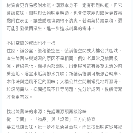
材質會更容易吸附水氣。潮濕本身不一定有強烈味道，但它
會讓霉味、悶味與舊物味更明顯，也會使灰塵與髒污更容易
黏附在表面，讓整體環境顯得不清爽。若濕氣持續累積，還
可能引發黴菌滋生，進一步造成刺鼻的霉味。
不同空間的成因也不一樣
住家、辦公室、退租後空屋、裝潢後空間或大樓公共區域，
產生陳舊味與潮濕的原因不盡相同。例如老屋常見牆面吸
濕、管線老化、櫥櫃內部悶味；出租屋可能有長期未清的廚
房油垢、浴室水垢與排水異味；新裝潢後則可能混合粉塵、
木作味與通風不足的悶味；大樓公共空間則常見地坪濕滑、
垃圾間異味、梯間通風不佳等問題。先分辨成因，後續清潔
才會更有效。
找出陳舊味的來源：先處理源頭再談除味
從「空間」、「物品」與「設備」三方向檢查
要去除陳舊味，第一步不是急著蓋味，而是找出味道從哪裡