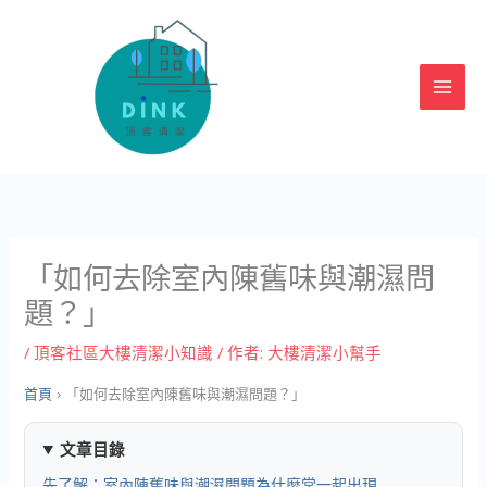
跳
至
主
要
內
容
「如何去除室內陳舊味與潮濕問
題？」
/
頂客社區大樓清潔小知識
/ 作者:
大樓清潔小幫手
首頁
›
「如何去除室內陳舊味與潮濕問題？」
文章目錄
先了解：室內陳舊味與潮濕問題為什麼常一起出現