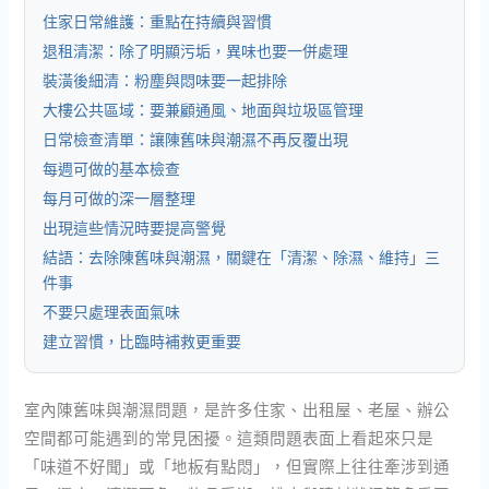
住家日常維護：重點在持續與習慣
退租清潔：除了明顯污垢，異味也要一併處理
裝潢後細清：粉塵與悶味要一起排除
大樓公共區域：要兼顧通風、地面與垃圾區管理
日常檢查清單：讓陳舊味與潮濕不再反覆出現
每週可做的基本檢查
每月可做的深一層整理
出現這些情況時要提高警覺
結語：去除陳舊味與潮濕，關鍵在「清潔、除濕、維持」三
件事
不要只處理表面氣味
建立習慣，比臨時補救更重要
室內陳舊味與潮濕問題，是許多住家、出租屋、老屋、辦公
空間都可能遇到的常見困擾。這類問題表面上看起來只是
「味道不好聞」或「地板有點悶」，但實際上往往牽涉到通