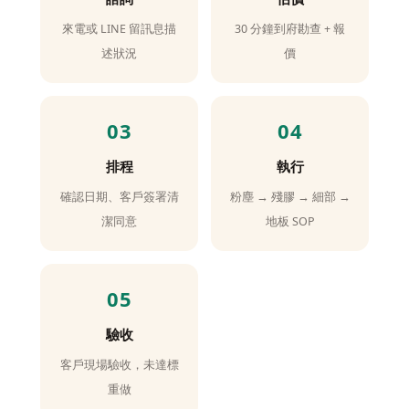
來電或 LINE 留訊息描
30 分鐘到府勘查 + 報
述狀況
價
排程
執行
確認日期、客戶簽署清
粉塵 → 殘膠 → 細部 →
潔同意
地板 SOP
驗收
客戶現場驗收，未達標
重做