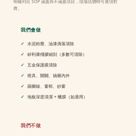
明確列出 SOP 涵蓋與不涵蓋項目，現場估價時可逐項對
齊。
我們會做
水泥粉塵、油漆滴落清除
矽利康殘膠細刮（多數可清除）
五金保護膜清除
燈具、開關、抽屜內外
踢腳線、窗框、紗窗
地板深度清潔 + 蠟膜（如適用）
我們不做