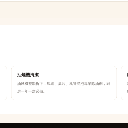
油煙機清潔
油煙機整顆拆下，馬達、葉片、風管浸泡專業除油劑，廚
房一年一次必做。