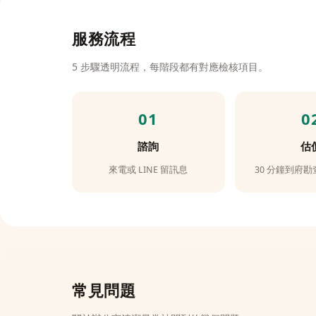
服務流程
5 步驟透明流程，每階段都有對應檢核項目。
諮詢
估
來電或 LINE 留訊息
30 分鐘到府勘
常見問題