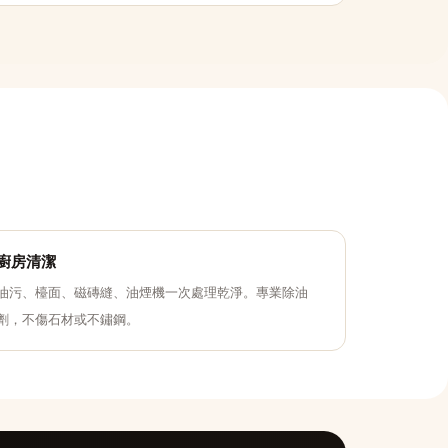
廚房清潔
油污、檯面、磁磚縫、油煙機一次處理乾淨。專業除油
劑，不傷石材或不鏽鋼。