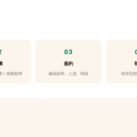
價
簽約
查 + 規劃頻率
確認頻率、人員、時段
依排定