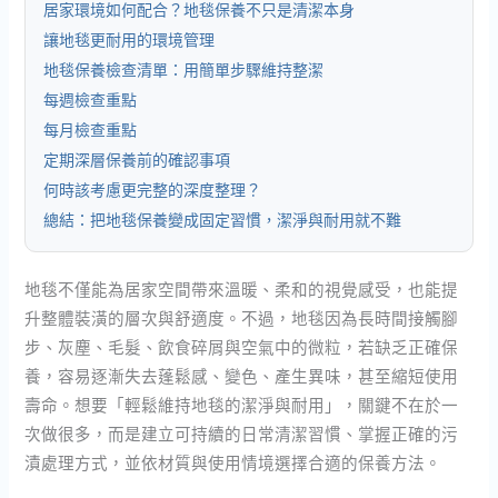
居家環境如何配合？地毯保養不只是清潔本身
讓地毯更耐用的環境管理
地毯保養檢查清單：用簡單步驟維持整潔
每週檢查重點
每月檢查重點
定期深層保養前的確認事項
何時該考慮更完整的深度整理？
總結：把地毯保養變成固定習慣，潔淨與耐用就不難
地毯不僅能為居家空間帶來溫暖、柔和的視覺感受，也能提
升整體裝潢的層次與舒適度。不過，地毯因為長時間接觸腳
步、灰塵、毛髮、飲食碎屑與空氣中的微粒，若缺乏正確保
養，容易逐漸失去蓬鬆感、變色、產生異味，甚至縮短使用
壽命。想要「輕鬆維持地毯的潔淨與耐用」，關鍵不在於一
次做很多，而是建立可持續的日常清潔習慣、掌握正確的污
漬處理方式，並依材質與使用情境選擇合適的保養方法。