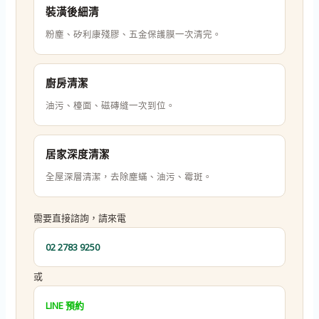
裝潢後細清
粉塵、矽利康殘膠、五金保護膜一次清完。
廚房清潔
油污、檯面、磁磚縫一次到位。
居家深度清潔
全屋深層清潔，去除塵蟎、油污、霉斑。
需要直接諮詢，請來電
02 2783 9250
或
LINE 預約