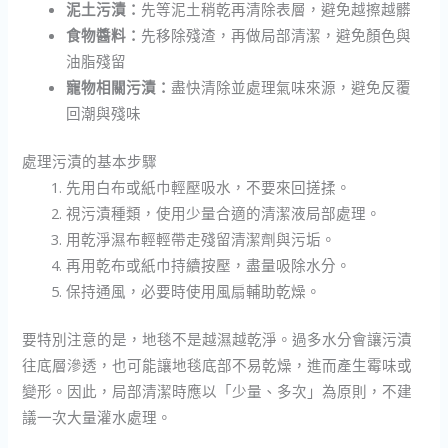
泥土污漬：
先等泥土稍乾再清除表層，避免越擦越髒
食物醬料：
先移除殘渣，再做局部清潔，避免顏色與
油脂殘留
寵物相關污漬：
盡快清除並處理氣味來源，避免反覆
回潮與殘味
處理污漬的基本步驟
先用白布或紙巾輕壓吸水，不要來回搓揉。
視污漬種類，使用少量合適的清潔液局部處理。
用乾淨濕布輕輕帶走殘留清潔劑與污垢。
再用乾布或紙巾持續按壓，盡量吸除水分。
保持通風，必要時使用風扇輔助乾燥。
要特別注意的是，地毯不是越濕越乾淨。過多水分會讓污漬
往底層滲透，也可能讓地毯底部不易乾燥，進而產生霉味或
變形。因此，局部清潔時應以「少量、多次」為原則，不建
議一次大量灌水處理。