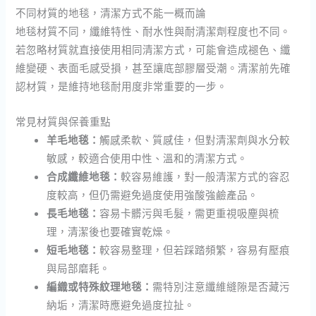
不同材質的地毯，清潔方式不能一概而論
地毯材質不同，纖維特性、耐水性與耐清潔劑程度也不同。
若忽略材質就直接使用相同清潔方式，可能會造成褪色、纖
維變硬、表面毛感受損，甚至讓底部膠層受潮。清潔前先確
認材質，是維持地毯耐用度非常重要的一步。
常見材質與保養重點
羊毛地毯：
觸感柔軟、質感佳，但對清潔劑與水分較
敏感，較適合使用中性、溫和的清潔方式。
合成纖維地毯：
較容易維護，對一般清潔方式的容忍
度較高，但仍需避免過度使用強酸強鹼產品。
長毛地毯：
容易卡髒污與毛髮，需更重視吸塵與梳
理，清潔後也要確實乾燥。
短毛地毯：
較容易整理，但若踩踏頻繁，容易有壓痕
與局部磨耗。
編織或特殊紋理地毯：
需特別注意纖維縫隙是否藏污
納垢，清潔時應避免過度拉扯。