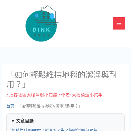
跳
至
主
要
內
容
「如何輕鬆維持地毯的潔淨與耐
用？」
/
頂客社區大樓清潔小知識
/ 作者:
大樓清潔小幫手
首頁
›
「如何輕鬆維持地毯的潔淨與耐用？」
文章目錄
地毯為什麼需要定期清潔？先了解髒污如何累積