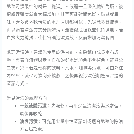
地毯污漬最怕的就是「拖延」。液體一旦滲入纖維內層，後
續處理難度就會大幅增加，甚至可能殘留色斑、黏感或異
味。大多數地毯污漬的處理原則都相似：先吸除多餘液體，
再以適當清潔方式分解髒污，最後徹底吸乾並保持通風。若
直接大力擦拭，往往會讓污漬擴散，反而增加清潔範圍。
處理污漬時，建議先使用乾淨白布、廚房紙巾或吸水布輕
壓，將表面液體吸走。白布的好處是顏色不會掉色，能避免
二次污染。若是較稀的飲料、茶水、咖啡等污漬，可由外往
內輕壓，減少污漬向外擴散。之後再視污漬種類選擇合適的
清潔方式。
常見污漬的處理方向
一般液體污漬：
先吸乾，再用少量清潔液與水處理，
最後再吸乾
油性污漬：
可先用少量中性清潔劑或適合地毯的除油
方式局部處理