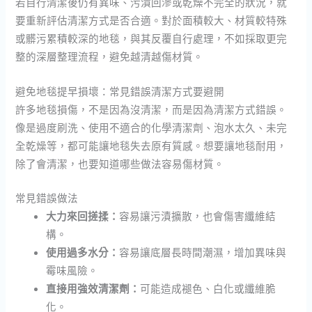
若自行清潔後仍有異味、污漬回滲或乾燥不完全的狀況，就
要重新評估清潔方式是否合適。對於面積較大、材質較特殊
或髒污累積較深的地毯，與其反覆自行處理，不如採取更完
整的深層整理流程，避免越清越傷材質。
避免地毯提早損壞：常見錯誤清潔方式要避開
許多地毯損傷，不是因為沒清潔，而是因為清潔方式錯誤。
像是過度刷洗、使用不適合的化學清潔劑、泡水太久、未完
全乾燥等，都可能讓地毯失去原有質感。想要讓地毯耐用，
除了會清潔，也要知道哪些做法容易傷材質。
常見錯誤做法
大力來回搓揉：
容易讓污漬擴散，也會傷害纖維結
構。
使用過多水分：
容易讓底層長時間潮濕，增加異味與
霉味風險。
直接用強效清潔劑：
可能造成褪色、白化或纖維脆
化。