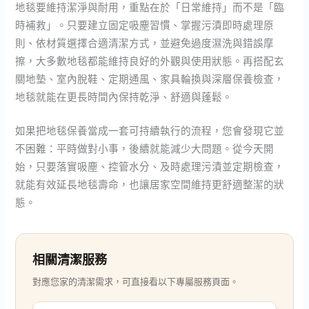
地毯要維持潔淨與耐用，重點在於「日常維持」而不是「臨
時補救」。只要建立固定吸塵習慣、掌握污漬即時處理原
則、依材質選擇合適清潔方式，並避免過度濕洗與錯誤摩
擦，大多數地毯都能維持良好的外觀與使用狀態。再搭配玄
關地墊、室內脫鞋、定期通風、家具輪換與深層保養檢查，
地毯就能在更長時間內保持乾淨、舒適與蓬鬆。
如果把地毯保養當成一套可持續執行的流程，您會發現它並
不困難：平時做對小事，後續就能減少大問題。從今天開
始，只要落實吸塵、控管水分、及時處理污漬並定期檢查，
就能有效延長地毯壽命，也讓居家空間維持更舒適整潔的狀
態。
相關清潔服務
對應您家的清潔需求，可直接看以下專屬服務頁面。