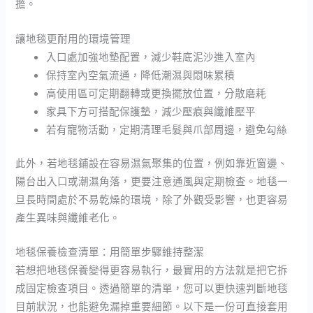
擔。
讓地毯更耐用的環境管理
入口處加強地墊配置，減少鞋底泥沙進入室內
保持室內空氣流通，降低潮濕與悶味累積
高使用區可定期翻轉或更換擺放位置，分散磨耗
家具下方可搭配保護墊，減少壓痕與纖維壓平
若有寵物活動，定期清理毛髮與爪部周邊，避免勾絲
此外，若地毯鋪設在容易濕氣聚集的位置，例如靠近窗邊、
陽台出入口或潮濕角落，更要注意通風與定期檢查。地毯一
旦長時間處於不易乾燥的環境，除了外觀受影響，也更容易
產生異味與纖維老化。
地毯保養檢查清單：用簡單步驟維持整潔
若想把地毯保養變得更容易執行，最實用的方法就是把它拆
成固定檢查項目。透過簡單的清單，您可以更快速判斷地毯
目前狀況，也能避免漏掉重要細節。以下是一份可直接套用