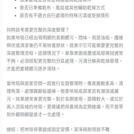
是否已準備乾布、風扇或其他輔助乾燥方式
是否有不適合自行處理的特殊污漬或受損情形
何時該考慮更完整的深度整理？
如果地毯已經出現明顯的長期髒污、悶味、局部油垢、纖維
倒伏或清潔後仍不易恢復原狀，就表示它可能需要更完整的
深度整理流程。這類情況下，單靠表面吸塵或局部擦拭通常
不夠，必須搭配更完整的分區處理、污漬分解與乾燥管理，
才能把累積髒污逐步清除。
當地毯與居家空間一起進行全面整理時，像是搬動家具、清
理角落、處理踢腳板邊緣、檢查地毯底部是否有潮濕或藏
污，效果通常會更完整。對於長期使用、面積較大、或位於
高人流區域的地毯，更建議把保養視為定期維護，而不是等
到外觀明顯變差才一次處理。
總結：把地毯保養變成固定習慣，潔淨與耐用就不難