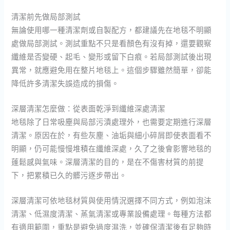
清潔前先做局部測試
無論使用哪一種清潔劑或自製配方，都建議先在地毯不明顯
處做局部測試。測試重點不只是看顏色有沒有掉，還要觀察
纖維是否變硬、起毛、變形或留下白痕。若局部測試後出現
異常，就應避免用在整片地毯上。這個步驟雖然簡單，卻能
降低許多清潔失誤造成的損傷。
深層清潔怎麼做：從表面乾淨到纖維深處清潔
地毯除了日常吸塵與局部污漬處理外，也需要定期進行深層
清潔。原因在於，有些灰塵、油垢與細小碎屑即使表面看不
明顯，仍可能慢慢堆積在纖維深處，久了之後會影響地毯的
蓬鬆感與氣味。深層清潔的目的，是在不傷害材質的前提
下，把累積已久的髒污逐步帶出。
深層清潔可依地毯材質與使用情況選擇不同方式，例如泡沫
清潔、低濕度清潔、蒸氣清潔或專業設備處理。每種方法都
有適用範圍，重點是避免過度濕洗，並確保清潔後有足夠時