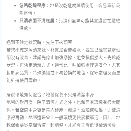
忽略乾燥程序：
地毯沒乾透就繼續使用，容易重新吸
附髒污。
只清表面不清底層：
污漬和氣味可能其實還留在纖維
深處。
遇到不確定狀況時，先停下來觀察
若您不確定污漬來源、材質是否能碰水，或是已經嘗試處理
卻沒有改善，建議先停止加強摩擦，避免損傷擴大。先確認
狀況、再決定清潔方式，通常比一味加強處理更安全。尤其
對於高品質、特殊編織或不易替換的地毯，保守處理反而更
能維持使用壽命。
居家環境如何配合？地毯保養不只是清潔本身
地毯的耐用度，除了清潔方式之外，也和居家環境有很大關
係。若空間本身容易帶入砂塵、潮濕、油煙或毛髮，即使清
潔得再勤，地毯還是會比一般環境更快累積髒污。因此，地
毯保養要從空間習慣一起調整，才能真正降低後續清潔負