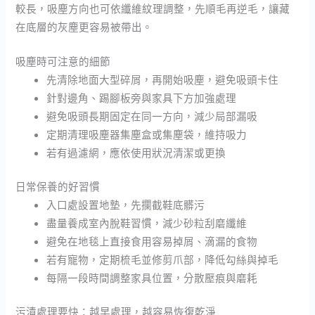
較長，吸塵方向也可依纖維紋理調整，先順毛再逆毛，讓藏
在底層的灰塵更容易被帶出。
吸塵時可注意的細節
先清除地面大型碎屑，再開始吸塵，避免吸頭卡住
針對邊角、踢腳板旁與家具下方加強處理
避免吸頭長期固定在同一方向，減少局部漏吸
定期清理吸塵器集塵盒或集塵袋，維持吸力
若有過濾網，應依使用狀況清潔或更換
日常保養的好習慣
入口處設置地墊，先攔截鞋底髒污
盡量養成室內脫鞋習慣，減少砂粒刮磨纖維
避免在地毯上直接食用容易掉屑、滴漏的食物
若有寵物，定期梳毛並修剪爪部，降低勾絲與掉毛
每隔一段時間調整家具位置，分散壓痕與磨耗
污漬處理要快：越早處理，越容易恢復乾淨