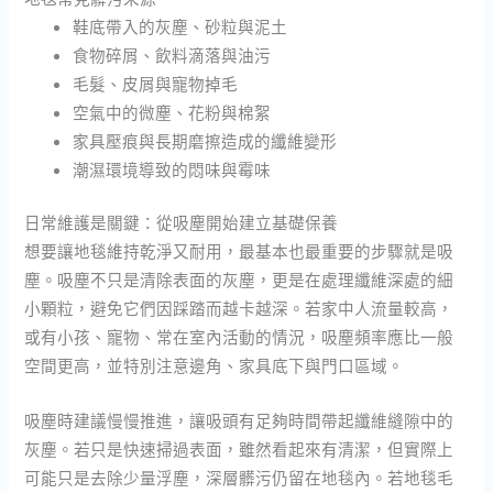
鞋底帶入的灰塵、砂粒與泥土
食物碎屑、飲料滴落與油污
毛髮、皮屑與寵物掉毛
空氣中的微塵、花粉與棉絮
家具壓痕與長期磨擦造成的纖維變形
潮濕環境導致的悶味與霉味
日常維護是關鍵：從吸塵開始建立基礎保養
想要讓地毯維持乾淨又耐用，最基本也最重要的步驟就是吸
塵。吸塵不只是清除表面的灰塵，更是在處理纖維深處的細
小顆粒，避免它們因踩踏而越卡越深。若家中人流量較高，
或有小孩、寵物、常在室內活動的情況，吸塵頻率應比一般
空間更高，並特別注意邊角、家具底下與門口區域。
吸塵時建議慢慢推進，讓吸頭有足夠時間帶起纖維縫隙中的
灰塵。若只是快速掃過表面，雖然看起來有清潔，但實際上
可能只是去除少量浮塵，深層髒污仍留在地毯內。若地毯毛