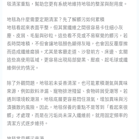
毯清潔重點，幫助您更有系統地維持地毯的整潔與耐用度。
地毯為什麼需要定期清潔？先了解髒污如何累積
地毯看起來表面平整，但其實纖維之間很容易卡住細小灰
塵、皮屑、毛髮與砂粒。這些看不見或不易察覺的髒污，若
長時間堆積，不但會讓地毯顏色顯得灰暗，也會因反覆摩擦
而造成纖維磨損。尤其是客廳走道、沙發前方、床邊、玄關
這些高使用區域，更容易出現局部變黑、壓痕、起毛球或纖
維倒伏的情況。
除了外觀問題，地毯若未妥善清潔，也可能累積潮氣與異味
來源，例如飲料滲漏、寵物排泄殘留、食物碎屑受潮等。若
遇到環境較潮濕，地毯底層更容易悶住濕氣，增加異味與污
漬擴散的風險。因此，地毯保養的重點不是等到「看起來很
髒」才處理，而是在污垢尚未深入纖維前，就用固定頻率的
清潔方式逐步維持。
地毯常見髒污來源