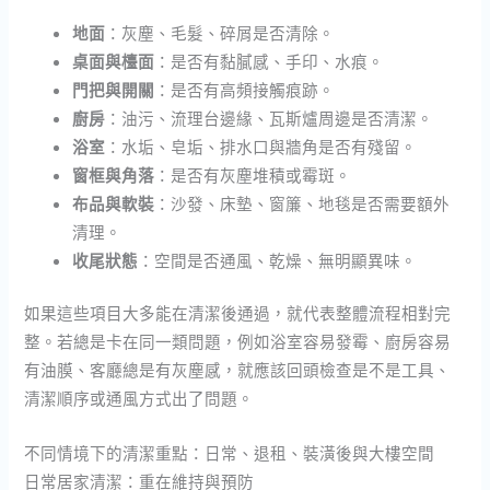
地面
：灰塵、毛髮、碎屑是否清除。
桌面與檯面
：是否有黏膩感、手印、水痕。
門把與開關
：是否有高頻接觸痕跡。
廚房
：油污、流理台邊緣、瓦斯爐周邊是否清潔。
浴室
：水垢、皂垢、排水口與牆角是否有殘留。
窗框與角落
：是否有灰塵堆積或霉斑。
布品與軟裝
：沙發、床墊、窗簾、地毯是否需要額外
清理。
收尾狀態
：空間是否通風、乾燥、無明顯異味。
如果這些項目大多能在清潔後通過，就代表整體流程相對完
整。若總是卡在同一類問題，例如浴室容易發霉、廚房容易
有油膜、客廳總是有灰塵感，就應該回頭檢查是不是工具、
清潔順序或通風方式出了問題。
不同情境下的清潔重點：日常、退租、裝潢後與大樓空間
日常居家清潔：重在維持與預防