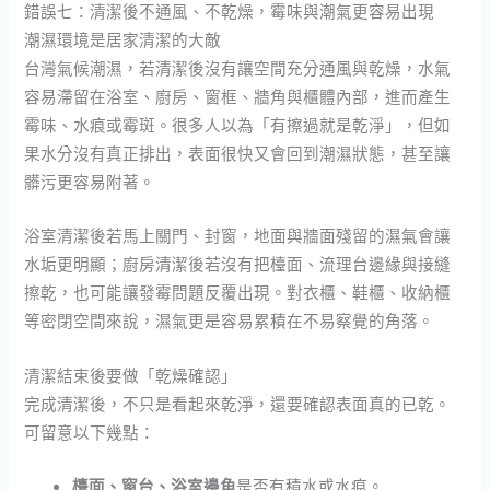
錯誤七：清潔後不通風、不乾燥，霉味與潮氣更容易出現
潮濕環境是居家清潔的大敵
台灣氣候潮濕，若清潔後沒有讓空間充分通風與乾燥，水氣
容易滯留在浴室、廚房、窗框、牆角與櫃體內部，進而產生
霉味、水痕或霉斑。很多人以為「有擦過就是乾淨」，但如
果水分沒有真正排出，表面很快又會回到潮濕狀態，甚至讓
髒污更容易附著。
浴室清潔後若馬上關門、封窗，地面與牆面殘留的濕氣會讓
水垢更明顯；廚房清潔後若沒有把檯面、流理台邊緣與接縫
擦乾，也可能讓發霉問題反覆出現。對衣櫃、鞋櫃、收納櫃
等密閉空間來說，濕氣更是容易累積在不易察覺的角落。
清潔結束後要做「乾燥確認」
完成清潔後，不只是看起來乾淨，還要確認表面真的已乾。
可留意以下幾點：
檯面、窗台、浴室邊角
是否有積水或水痕。