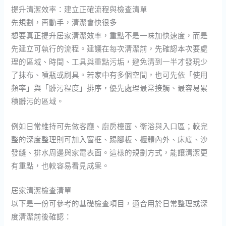
提升清潔效率：建立正確流程與檢查清單
先規劃，再動手，清潔會快很多
想要真正提升居家清潔效率，重點不是一味加快速度，而是
先建立可執行的流程。建議在每次清潔前，先確認本次要處
理的區域、時間、工具與重點污垢，避免清到一半才發現少
了抹布、噴瓶或刷具。若家中有多個空間，也可先依「使用
頻率」與「髒污程度」排序，優先處理最常接觸、最容易累
積髒污的區域。
例如日常維持可先做客廳、廚房檯面、衛浴與入口區；較完
整的深度整理則可加入窗框、踢腳板、櫃體內外、床底、沙
發縫、排水周邊與家電表面。這樣的規劃方式，能讓清潔更
有重點，也較容易看見成果。
居家清潔檢查清單
以下是一份可參考的基礎檢查項目，適合用於日常整理或深
度清潔前後確認：