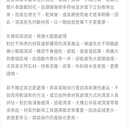
整片表面都刮花。這類損傷很多時候並非當下立刻看得出
來，而是在燈光下、乾燥後、或長期使用後才逐漸明顯。因
此，清潔前先判斷材質，比一開始就急著下手更重要。
先做局部測試，再擴大範圍處理
對於不熟悉的材質或新購買的清潔產品，建議先在不明顯處
做小範圍測試，確認不會褪色、變黏、留痕或起霧，再擴大
到整個區域。這個動作看似多一步，卻能避免大面積損壞。
尤其是天然石材、特殊塗層、皮革、布料與木皮表面，更應
謹慎。
若不確定該怎麼處理，與其冒險自行嘗試高刺激性產品，不
如改用較溫和的方法，或交由熟悉材質處理方式的清潔人員
評估。對於裝潢後細清、退租清潔、大樓公共區域清潔等需
求來說，材質判斷與工具選擇都非常重要，因為區域更大、
表面更多元，錯誤操作的風險也更高。