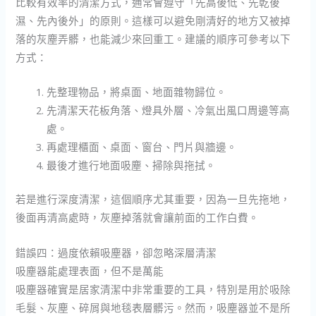
比較有效率的清潔方式，通常會遵守「先高後低、先乾後
濕、先內後外」的原則。這樣可以避免剛清好的地方又被掉
落的灰塵弄髒，也能減少來回重工。建議的順序可參考以下
方式：
先整理物品，將桌面、地面雜物歸位。
先清潔天花板角落、燈具外層、冷氣出風口周邊等高
處。
再處理櫃面、桌面、窗台、門片與牆邊。
最後才進行地面吸塵、掃除與拖拭。
若是進行深度清潔，這個順序尤其重要，因為一旦先拖地，
後面再清高處時，灰塵掉落就會讓前面的工作白費。
錯誤四：過度依賴吸塵器，卻忽略深層清潔
吸塵器能處理表面，但不是萬能
吸塵器確實是居家清潔中非常重要的工具，特別是用於吸除
毛髮、灰塵、碎屑與地毯表層髒污。然而，吸塵器並不是所