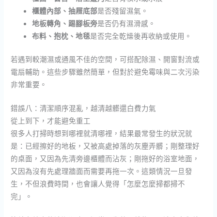
櫃體內部、抽屜底部
是否殘留濕氣。
地板轉角、踢腳板旁
是否仍有濕滑感。
布料、抱枕、地毯
是否完全乾燥後再收納或使用。
若遇到較潮濕或通風不佳的空間，可搭配除濕、開窗對流或
電扇輔助。這些步驟雖然簡單，但對於避免霉味與二次污染
非常重要。
錯誤八：清潔順序混亂，越清越髒還白費力氣
從上到下，才能避免重工
很多人打掃時想到哪裡就清哪裡，結果最常發生的狀況就
是：已經擦好的地板，又被高處掉落的灰塵弄髒；剛整理好
的桌面，又因為先清旁邊櫃體而沾灰；剛拖好的浴室地面，
又因為沒有先處理牆面而需要再拖一次。這類情況一旦發
生，不但浪費時間，也會讓人覺得「怎麼怎麼掃都掃不
完」。