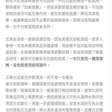
有些人在清潔時會把不同品牌、不同功能的產品一起混用，
期待達到「加乘效果」，但這其實是很危險的做法。不同清
潔劑的成分可能互相作用，產生刺激性氣體、降低清潔效
果，或讓表面出現不必要的腐蝕與變色。即使沒有明顯異
味，也不代表混用是安全的。
尤其在浴室、廚房這類空間，因為常見污垢較頑固，很多人
會想一次用多種清潔品快速處理，但這樣不但可能增加呼吸
道刺激，也會讓清潔程序變得更難控制。若沒有清楚了解產
品特性，最保守也最安全的原則就是：
一次只使用一種清潔
劑，並依照使用說明操作
。
正確方式是分步驟清潔，而不是一次疊加
當污垢較重時，建議採取分段處理而不是混合使用。先做基
礎去塵，再做局部去污，最後進行擦拭與乾燥，通常比把所
有產品同時上場更有效。例如廚房油污可先以溫熱水與中性
清潔方式軟化，再進一步處理頑固處；浴室水垢則可先以適
合的除垢方式處理，再以清水或濕布整理表面。這種方式雖