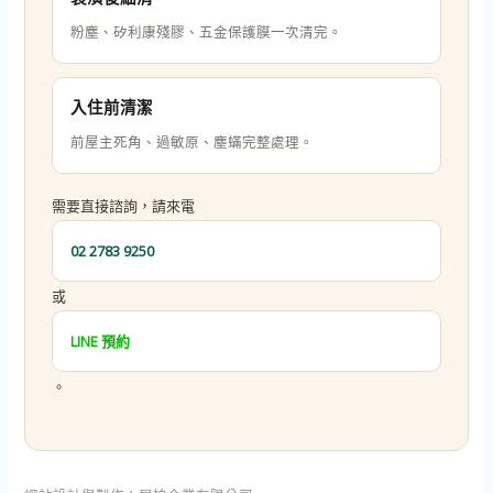
粉塵、矽利康殘膠、五金保護膜一次清完。
入住前清潔
前屋主死角、過敏原、塵蟎完整處理。
需要直接諮詢，請來電
02 2783 9250
或
LINE 預約
。