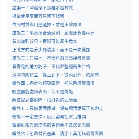
錯誤一：清潔劑不是越多越有效
過量使用反而容易留下殘留
依照材質與用途選擇，才是正確做法
錯誤二：隨意混合清潔劑，風險比想像中高
看似加強效果，實際可能產生危害
正確方式是分步驟清潔，而不是一次疊加
錯誤三：只掃地、不清角落與高接觸區域
看得見的地方乾淨，不代表整體衛生合格
清潔時應建立「從上到下、從內到外」的順序
錯誤四：過度依賴吸塵器，卻忽略深層清潔
吸塵器能處理表面，但不是萬能
應搭配局部刷除、拍打與濕式清潔
錯誤五：只做表面擦拭，沒有讓污垢真正被帶走
乾擦不一定更快，反而容易把髒污推開
微纖維布與適度濕擦更適合多數居家表面
錯誤六：忽略材質差異，清潔工具用錯最傷表面