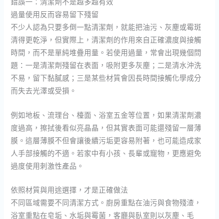
錯誤一：清潔劑不是越多越有效
過量使用反而容易留下殘留
不少人認為只要多倒一點清潔劑，就能把油污、灰塵或霉斑
清得更乾淨，但實際上，清潔劑的作用來自正確濃度與接觸
時間，而不是單純堆疊用量。若使用過量，常會出現幾個問
題：一是清潔劑殘留在表面，吸附更多灰塵；二是清水沖洗
不易，留下黏膩感；三是某些材質會因長時間接觸化學成分
而失去光澤或受損。
例如地板、流理台、檯面、浴室五金等位置，如果清潔劑濃
度過高，擦拭後看似亮晶晶，但其實表面可能還殘留一層薄
膜。這層薄膜不但會讓後續污垢更容易附著，也可能造成家
人手部接觸的不適。若家中有小孩、長輩或寵物，更應避免
過度使用刺激性產品。
依照材質與用途選擇，才是正確做法
不同區域需要不同清潔方式。廚房重點在油污與食物殘渣，
浴室重點在皂垢、水垢與霉菌，客廳與臥室則以灰塵、毛