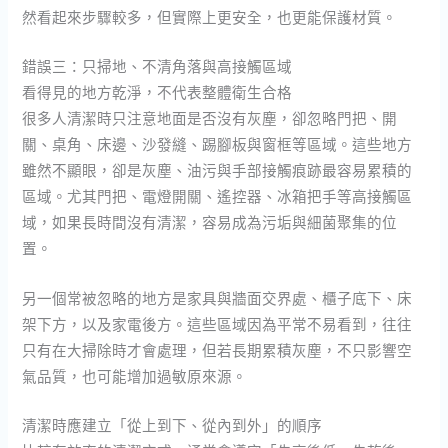
然看起來步驟較多，但實際上更安全，也更能保護材質。
錯誤三：只掃地、不清角落與高接觸區域
看得見的地方乾淨，不代表整體衛生合格
很多人清潔時只注意地面是否沒有灰塵，卻忽略門把、開
關、桌角、床邊、沙發縫、踢腳板與窗框等區域。這些地方
雖然不顯眼，卻是灰塵、油污與手部接觸痕跡最容易累積的
區域。尤其門把、電燈開關、遙控器、冰箱把手等高接觸區
域，如果長時間沒有清潔，容易成為污垢與細菌聚集的位
置。
另一個常被忽略的地方是家具與牆面交界處、櫃子底下、床
架下方，以及家電後方。這些區域因為平常不易看到，往往
只有在大掃除時才會處理，但若長期累積灰塵，不只影響空
氣品質，也可能增加過敏原來源。
清潔時應建立「從上到下、從內到外」的順序