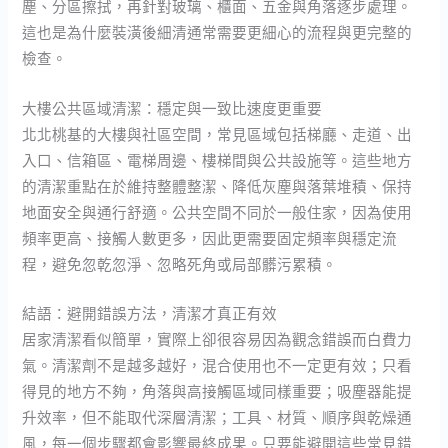
塵、分區擦拭，再針對玻璃、櫃面、五金與角落逐步處理。
這也是為什麼裝潢後細清通常需要更細心的流程與更完整的
檢查。
大樓公共區域清潔：穩定與一致比速度更重要
北北桃基的大樓與社區空間，常見區域包括梯廳、走道、出
入口、信箱區、電梯周邊、樓梯間與公共設施等。這些地方
的清潔重點在於維持整體整潔、降低灰塵與落葉堆積、保持
地面安全與通行舒適。公共空間不同於一般住家，因為使用
頻率更高、接觸人數更多，因此更需要固定頻率與穩定流
程，避免忽乾忽淨、忽略死角或局部髒污累積。
結語：避開錯誤方法，清潔才真正有效
居家清潔看似簡單，實際上卻很容易因為觀念錯誤而白費力
氣。清潔劑不是越多越好，混合使用也不一定更有效；只看
得見的地方不夠，角落與高接觸區域同樣重要；吸塵器能提
升效率，但不能取代深層清潔；工具、材質、順序與乾燥通
風，每一個步驟都會影響最終成果。只要能避開這些常見錯