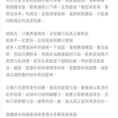
刷頭纏毛髮，都會讓吸力下降，反而變成「看起來有用、實
際沒效率」的情況。定期清理吸頭、濾網與集塵區，才能維
持較穩定的清潔效果。
錯誤五：只做表面擦拭，沒有讓污垢真正被帶走
乾擦不一定更快，反而容易把髒污推開
很多人習慣拿抹布快速擦一下桌面、電視櫃或檯面，看似省
時，但若灰塵較多、表面有油膜或黏附污垢，乾擦很容易只
是把污垢抹開，甚至在表面留下細微刮痕。特別是亮面家
具、鏡面、家電外殼與玻璃等材質，更應避免用過硬、過乾
或沾滿粉塵的抹布來回摩擦。
正確方式通常是先除塵，再局部處理污漬，最後再以乾淨的
乾布收尾。若抹布已經明顯髒污，就應立即更換或清洗，否
則只是把髒污從一處帶到另一處，無法真正達到清潔目的。
微纖維布與適度濕擦更適合多數居家表面