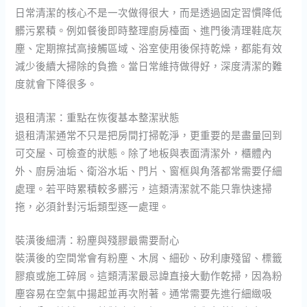
日常清潔的核心不是一次做得很大，而是透過固定習慣降低
髒污累積。例如餐後即時整理廚房檯面、進門後清理鞋底灰
塵、定期擦拭高接觸區域、浴室使用後保持乾燥，都能有效
減少後續大掃除的負擔。當日常維持做得好，深度清潔的難
度就會下降很多。
退租清潔：重點在恢復基本整潔狀態
退租清潔通常不只是把房間打掃乾淨，更重要的是盡量回到
可交屋、可檢查的狀態。除了地板與表面清潔外，櫃體內
外、廚房油垢、衛浴水垢、門片、窗框與角落都常需要仔細
處理。若平時累積較多髒污，這類清潔就不能只靠快速掃
拖，必須針對污垢類型逐一處理。
裝潢後細清：粉塵與殘膠最需要耐心
裝潢後的空間常會有粉塵、木屑、細砂、矽利康殘留、標籤
膠痕或施工碎屑。這類清潔最忌諱直接大動作乾掃，因為粉
塵容易在空氣中揚起並再次附著。通常需要先進行細緻吸