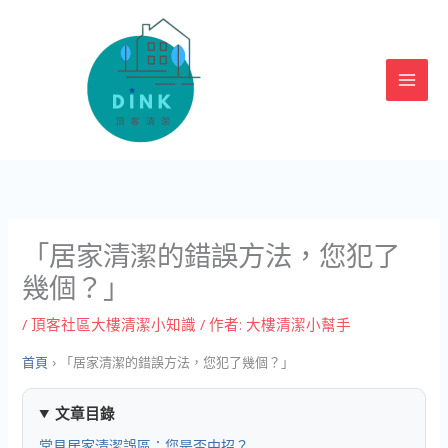
跳
至
主
要
內
容
「居家清潔的錯誤方法，您犯了
幾個？」
/
頂客社區大樓清潔小知識
/ 作者:
大樓清潔小幫手
首頁
›
「居家清潔的錯誤方法，您犯了幾個？」
文章目錄
常見居家清潔誤區：您是否中招？