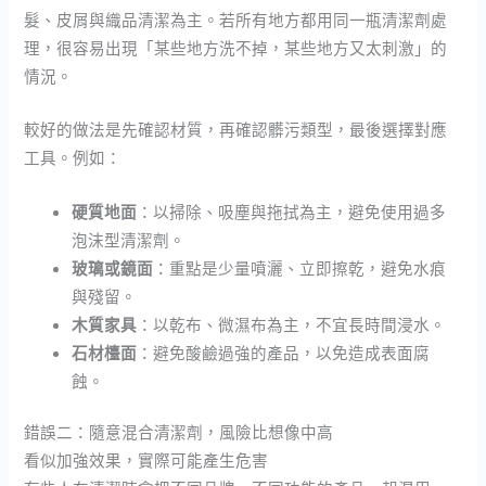
髮、皮屑與織品清潔為主。若所有地方都用同一瓶清潔劑處
理，很容易出現「某些地方洗不掉，某些地方又太刺激」的
情況。
較好的做法是先確認材質，再確認髒污類型，最後選擇對應
工具。例如：
硬質地面
：以掃除、吸塵與拖拭為主，避免使用過多
泡沫型清潔劑。
玻璃或鏡面
：重點是少量噴灑、立即擦乾，避免水痕
與殘留。
木質家具
：以乾布、微濕布為主，不宜長時間浸水。
石材檯面
：避免酸鹼過強的產品，以免造成表面腐
蝕。
錯誤二：隨意混合清潔劑，風險比想像中高
看似加強效果，實際可能產生危害