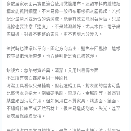
多數居家表面其實更適合使用微纖維布。這類布料的纖維結
構較能抓附細塵，不容易像一般粗布那樣把灰塵揚起。若搭
配少量清水或適合的清潔液，能更有效去除附著污垢。只是
濕擦也要注意「適度」，不是越濕越好，尤其木作、電子設
備周邊、封邊不完整的家具，更不宜讓水分滲入。
擦拭時也建議以單向、固定方向為主，避免來回亂擦。這樣
較容易把污垢帶走，也方便判斷是否已擦乾淨。
錯誤六：忽略材質差異，清潔工具用錯最傷表面
不是所有表面都能用同一種刷具
清潔工具看似只是輔助，但若選錯工具，對表面的傷害可能
比髒污本身還大。例如硬毛刷、菜瓜布、金屬刷等，雖然對
某些頑固污垢有用，但如果用在木質家具、烤漆面、鏡面、
不鏽鋼拉絲面或天然石材上，很容易造成刮痕、失光，甚至
讓表層保護膜受損。
居家清潔中最常見的情況，是為了清掉一小塊污漬，結果把