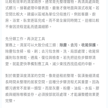
比較有效率的清潔順序，通常是先整理雜物，再清高處與乾
式髒污，接著處理中層表面，最後才做地面與濕式收尾。若
空間比較大，建議以區域為單位分段進行，例如客廳、廚
房、浴室、臥室逐區完成，而不是全屋同時開工，這樣比較
不會因流程混亂而遺漏細節。
先分類工作，再決定工具
實務上，清潔可以大致分成三類：
除塵、去污、收尾保護
。
除塵包含掃、吸、刷；去污包含擦、洗、局部處理；收尾保
護則包含擦乾、通風、復位與檢查。若先把這些步驟想清
楚，就能更快準備對應工具，減少東找西找造成的中斷。
對於需要深度清潔的空間，像是退租前整理、裝潢後細清或
長時間未整理的居家空間，這種分步驟流程尤其重要。因為
髒污通常不是單一類型，而是灰塵、粉塵、油垢、水垢、膠
痕與縫隙堆積並存，必須按部就班處理，才能讓整體效果更
完整。