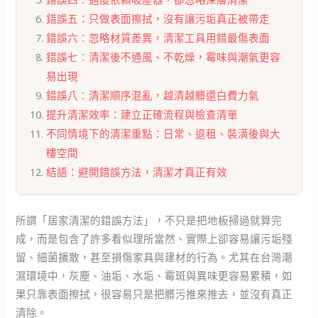
錯誤五：只做表面擦拭，沒有讓污垢真正被帶走
錯誤六：忽略材質差異，清潔工具用錯最傷表面
錯誤七：清潔後不通風、不乾燥，霉味與潮氣更容
易出現
錯誤八：清潔順序混亂，越清越髒還白費力氣
提升清潔效率：建立正確流程與檢查清單
不同情境下的清潔重點：日常、退租、裝潢後與大
樓空間
結語：避開錯誤方法，清潔才真正有效
所謂「居家清潔的錯誤方法」，不只是把地板掃過就算完
成，而是包含了許多看似理所當然、實際上卻容易讓污垢殘
留、細菌擴散，甚至損傷家具與建材的行為。尤其在台灣潮
濕環境中，灰塵、油垢、水垢、霉斑與異味更容易累積，如
果只靠表面擦拭，很容易只是把髒污推來推去，並沒有真正
清除。