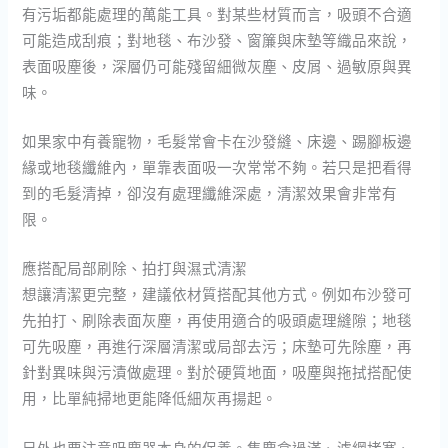
有污垢都能處理的萬能工具。對某些材質而言，吸頭不合適
可能造成刮痕；對地毯、布沙發、窗簾與床墊等織品來說，
表面吸塵後，深層仍可能殘留細微灰塵、皮屑、過敏原與異
味。
如果家中有養寵物，毛髮常會卡在沙發縫、床邊、踢腳板邊
緣或地毯纖維內，單靠表面吸一次常常不夠。若只是把看得
到的毛髮清掉，卻沒有處理纖維深處，清潔效果會非常有
限。
應搭配局部刷除、拍打與濕式清潔
想讓清潔更完整，建議依材質搭配其他方式。例如布沙發可
先拍打、刷除表面灰塵，再使用適合的吸頭處理縫隙；地毯
可先吸塵，再進行深層清潔或局部去污；床墊可先除塵，再
針對異味與污漬做處理。對於硬質地面，吸塵與拖拭搭配使
用，比單純掃地更能降低細灰再揚起。
另外也要注意吸塵器本身的保養。集塵盒過滿、濾網堵塞、