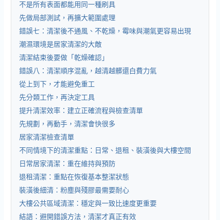
不是所有表面都能用同一種刷具
先做局部測試，再擴大範圍處理
錯誤七：清潔後不通風、不乾燥，霉味與潮氣更容易出現
潮濕環境是居家清潔的大敵
清潔結束後要做「乾燥確認」
錯誤八：清潔順序混亂，越清越髒還白費力氣
從上到下，才能避免重工
先分類工作，再決定工具
提升清潔效率：建立正確流程與檢查清單
先規劃，再動手，清潔會快很多
居家清潔檢查清單
不同情境下的清潔重點：日常、退租、裝潢後與大樓空間
日常居家清潔：重在維持與預防
退租清潔：重點在恢復基本整潔狀態
裝潢後細清：粉塵與殘膠最需要耐心
大樓公共區域清潔：穩定與一致比速度更重要
結語：避開錯誤方法，清潔才真正有效