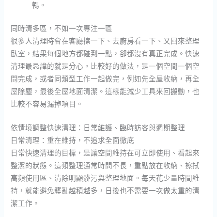
暢。
同時清多區，不如一次專注一區
很多人清理時會在客廳擦一下、去廚房看一下、又回來整理
臥室，結果每個地方都碰到一點，卻都沒有真正完成。快速
清理最忌諱的就是分心。比較好的做法，是一個空間一個空
間完成，或者同類型工作一起做完，例如先全屋收納，再全
屋除塵，最後全屋地面清潔。這樣能減少工具來回搬動，也
比較不容易漏掉項目。
依情境調整快速清理：日常維護、臨時訪客與週期整理
日常清理：重在維持，不追求全面徹底
日常快速清理的目標，是讓空間維持在可立即使用、看起來
整潔的狀態。這類整理通常時間不長，重點放在收納、擦拭
高頻使用區、清除明顯髒污與整理地面。每天花少量時間維
持，就能避免髒亂越積越多，日後也不需要一次做太重的清
潔工作。