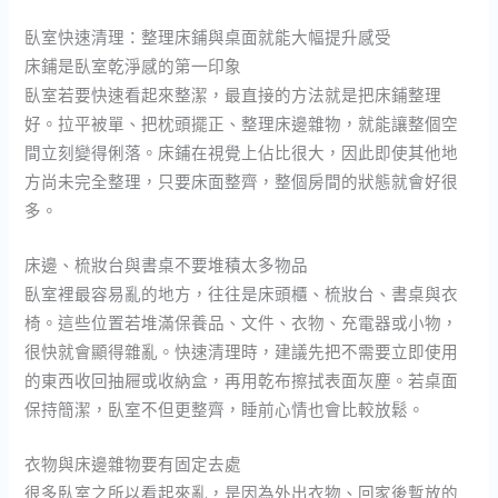
臥室快速清理：整理床鋪與桌面就能大幅提升感受
床鋪是臥室乾淨感的第一印象
臥室若要快速看起來整潔，最直接的方法就是把床鋪整理
好。拉平被單、把枕頭擺正、整理床邊雜物，就能讓整個空
間立刻變得俐落。床鋪在視覺上佔比很大，因此即使其他地
方尚未完全整理，只要床面整齊，整個房間的狀態就會好很
多。
床邊、梳妝台與書桌不要堆積太多物品
臥室裡最容易亂的地方，往往是床頭櫃、梳妝台、書桌與衣
椅。這些位置若堆滿保養品、文件、衣物、充電器或小物，
很快就會顯得雜亂。快速清理時，建議先把不需要立即使用
的東西收回抽屜或收納盒，再用乾布擦拭表面灰塵。若桌面
保持簡潔，臥室不但更整齊，睡前心情也會比較放鬆。
衣物與床邊雜物要有固定去處
很多臥室之所以看起來亂，是因為外出衣物、回家後暫放的