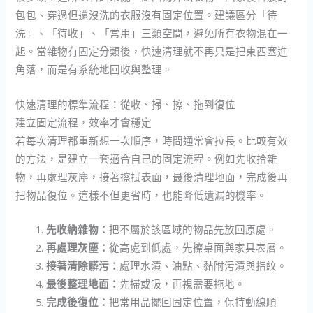
包包、穿過但還沒洗的衣服沒有固定位置。建議區分「待
洗」、「待收」、「常用」三類空間，避免所有衣物混在一
起。當雜物有固定分類後，快速清理就不再只是把東西塞進
角落，而是有系統地回收與整理。
快速清理的標準流程：從收、掃、擦、拖到復位
建立固定流程，效率才會穩定
若每次清理都重新想一次順序，時間通常會拉長。比較有效
的方法，是建立一套適合自己的固定流程。例如先收拾雜
物，再處理灰塵，接著擦拭表面，最後清理地面，完成後再
把物品復位。這樣不但更省時，也能降低遺漏的機率。
先收納雜物：
把不屬於該區域的物品先放回原處。
再處理灰塵：
從高處到低處，先擦桌面與家具表層。
接著清除髒污：
處理水漬、油點、黏附污漬與指紋。
最後整理地面：
先掃或吸，再視需要拖地。
完成後復位：
把常用品擺回固定位置，保持動線順