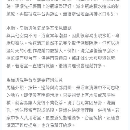
時，建議先把檯面上的瓶罐整理好，減少瓶底積水造成的黏
膩感，再擦拭洗手台與鏡面，最後處理地面與排水口附近。
水垢、皂垢與濕氣是浴室常見問題
與其他空間不同，浴室常年潮濕，因此很容易出現水垢、皂
垢與霉味。快速清理雖然不能完全取代深層除垢，但可以透
過每天的小動作減緩問題擴大。例如，洗完澡後簡單刮水、
擦乾鏡面與台面、保持門窗通風，都能減少水痕與濕氣累
積。若浴室一直維持乾燥，後續清理也會輕鬆許多。
馬桶與洗手台周邊要特別注意
馬桶外觀、按鈕、邊緣與底部周圍，是浴室清理中不可忽略
的地方。即使沒有明顯污垢，只要視覺上有水漬或灰塵堆
積，就容易讓人覺得不夠乾淨。洗手台則常因牙膏、洗面
乳、泡沫殘留而形成黏膜，建議在快速清理時一併擦除。若
家中多人共用浴室，更要避免瓶罐過多、台面擁擠，這樣會
讓清理難度提高，也容易藏汙納垢。