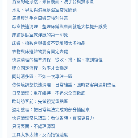
浴室的乾淨感，來自鏡面、洗手台與排水區
水垢、皂垢與濕氣是浴室常見問題
馬桶與洗手台周邊要特別注意
臥室快速清理：整理床鋪與桌面就能大幅提升感受
床鋪是臥室乾淨感的第一印象
床邊、梳妝台與書桌不要堆積太多物品
衣物與床邊雜物要有固定去處
快速清理的標準流程：從收、掃、擦、拖到復位
建立固定流程，效率才會穩定
同時清多區，不如一次專注一區
依情境調整快速清理：日常維護、臨時訪客與週期整理
日常清理：重在維持，不追求全面徹底
臨時訪客前：先做視覺重點區
週期整理：把日常無法完成的部分補回來
快速清理常見錯誤：看似省時，實際更費力
只清表面，不處理源頭
工具太多太雜，反而拖慢速度