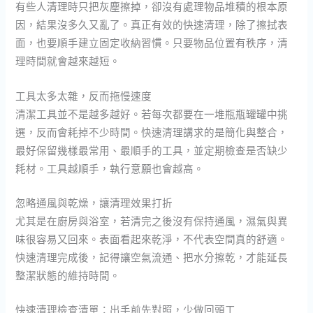
有些人清理時只把灰塵擦掉，卻沒有處理物品堆積的根本原
因，結果沒多久又亂了。真正有效的快速清理，除了擦拭表
面，也要順手建立固定收納習慣。只要物品位置有秩序，清
理時間就會越來越短。
工具太多太雜，反而拖慢速度
清潔工具並不是越多越好。若每次都要在一堆瓶瓶罐罐中挑
選，反而會耗掉不少時間。快速清理講求的是簡化與整合，
最好保留幾樣最常用、最順手的工具，並定期檢查是否缺少
耗材。工具越順手，執行意願也會越高。
忽略通風與乾燥，讓清理效果打折
尤其是在廚房與浴室，若清完之後沒有保持通風，濕氣與異
味很容易又回來。表面看起來乾淨，不代表空間真的舒適。
快速清理完成後，記得讓空氣流通、把水分擦乾，才能延長
整潔狀態的維持時間。
快速清理檢查清單：出手前先對照，少做回頭工