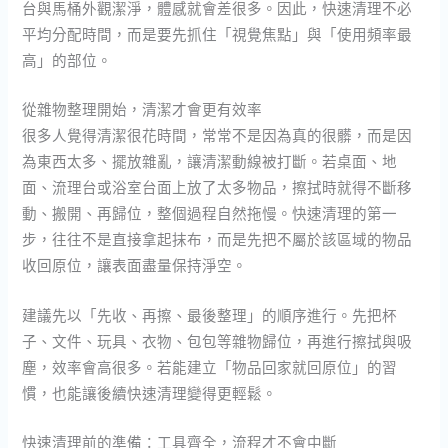
台與馬桶外觀潔淨，體感就會差很多。因此，快速清理不必
平均分配時間，而是要先抓住「視覺焦點」與「使用頻率最
高」的部位。
從雜物整理開始，清潔才會更有效率
很多人覺得清潔很花時間，常常不是因為真的很髒，而是因
為東西太多、擺放雜亂，讓清潔動線被打斷。若桌面、地
面、流理台或浴室台面上放了太多物品，擦拭時就得不斷移
動、搬開、再歸位，整個過程自然拖慢。快速清理的第一
步，往往不是直接拿起抹布，而是先把不屬於該區域的物品
收回原位，讓表面盡量保持淨空。
建議先以「先收、再擦、最後整理」的順序進行。先把杯
子、文件、玩具、衣物、包包等雜物歸位，再進行擦拭與吸
塵，效率會高很多。若能建立「物品回家就回原位」的習
慣，也能讓後續快速清理變得更輕鬆。
快速清理前的準備：工具齊全，流程才不會中斷