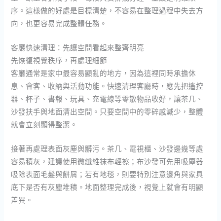
序。這樣做的好處是目標清楚，不容易在整理過程中失去方
向，也更容易完成整體任務。
客廳快速清理：先讓空間看起來整齊明亮
先恢復視覺秩序，再處理細節
客廳通常是家中最容易顯亂的地方，因為這裡同時承擔休
息、會客、收納與活動功能。快速清理客廳時，應先把遙控
器、杯子、書報、玩具、充電線等零散物品收好，讓茶几、
沙發扶手與地面清出空間。只要空間中的零碎感減少，整體
就會立刻顯得整潔。
接著再處理表面灰塵與髒污。茶几、電視櫃、沙發邊幾等處
容易積灰，建議使用微纖維抹布輕擦；布沙發可先用吸塵器
吸除表面毛髮與餅屑；若有地毯，則要特別注意邊角與家具
底下是否有灰塵堆積。地面整理完成後，視覺上就會有明顯
差異。