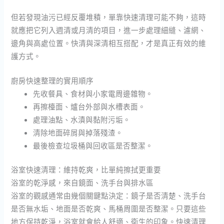
但若發現油污已經反覆堆積，單靠快速清理可能不夠，這時
就應把它列入週清或月清的項目，進一步處理細縫、濾網、
邊角與高處位置。快清與深清相互搭配，才是真正有效的維
護方式。
廚房快速整理的實用順序
先收餐具、食材與小家電周邊雜物。
再擦檯面、爐台外部與水槽表面。
處理油點、水漬與黏附污垢。
清除地面碎屑與掉落殘渣。
最後檢查垃圾桶與回收區是否整潔。
浴室快速清理：維持乾爽，比單純擦拭更重要
浴室的乾淨感，來自鏡面、洗手台與排水區
浴室的觀感通常由幾個關鍵點決定：鏡子是否清楚、洗手台
是否無水垢、地面是否乾爽、馬桶周圍是否整潔。只要這些
地方保持乾淨，浴室就會給人舒適、衛生的印象。快速清理