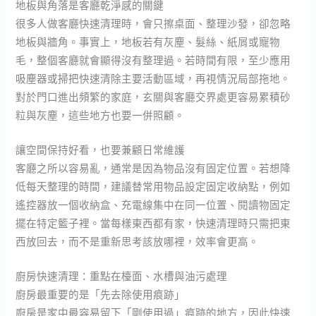
地板與角落是客廳乾淨感的關鍵
很多人做客廳快速清理時，會只擦桌面、整理沙發，卻忽略
地板與牆角。事實上，地板若有灰塵、髮絲、紙屑或寵物
毛，整個客廳就會顯得沒有整理過。若時間有限，至少應用
吸塵器或掃把快速清除主要活動區域，再視情況局部拖地。
對於門口進出頻繁的家庭，玄關與客廳交界處更容易累積砂
粒與灰塵，這些地方也要一併照顧。
讓空間保持好看，也要兼顧日常維護
客廳之所以容易亂，通常是因為物品沒有固定位置。若想降
低每天整理的時間，建議替常用物品設定固定收納點，例如
遙控器放一個收納盒、充電線集中在同一位置、閱讀物固定
擺在特定籃子裡。當每樣東西都有家，快速清理時只需把東
西放回去，而不是重新思考該放哪裡，效率會更高。
廚房快速清理：重點在檯面、水槽與油污處理
廚房最重要的是「先去除使用痕跡」
廚房是家中最容易留下「剛使用過」痕跡的地方，因此快速