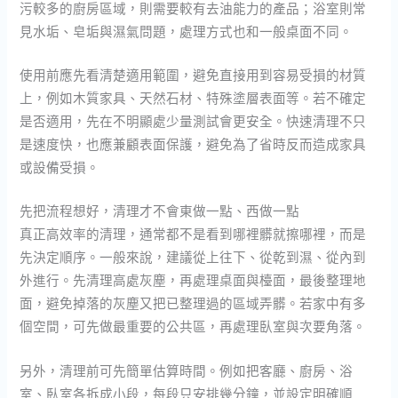
污較多的廚房區域，則需要較有去油能力的產品；浴室則常
見水垢、皂垢與濕氣問題，處理方式也和一般桌面不同。
使用前應先看清楚適用範圍，避免直接用到容易受損的材質
上，例如木質家具、天然石材、特殊塗層表面等。若不確定
是否適用，先在不明顯處少量測試會更安全。快速清理不只
是速度快，也應兼顧表面保護，避免為了省時反而造成家具
或設備受損。
先把流程想好，清理才不會東做一點、西做一點
真正高效率的清理，通常都不是看到哪裡髒就擦哪裡，而是
先決定順序。一般來說，建議從上往下、從乾到濕、從內到
外進行。先清理高處灰塵，再處理桌面與檯面，最後整理地
面，避免掉落的灰塵又把已整理過的區域弄髒。若家中有多
個空間，可先做最重要的公共區，再處理臥室與次要角落。
另外，清理前可先簡單估算時間。例如把客廳、廚房、浴
室、臥室各拆成小段，每段只安排幾分鐘，並設定明確順