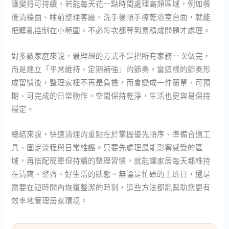
護變得可持續。若能每天花一點時間處理高頻區域，例如餐
後清檯面、睡前整理客廳、洗手後順手擦乾浴室台面，就能
把髒亂控制在小範圍，不必每次都等到累積成問題才處理。
對多數家庭來說，最理想的方式不是把所有家務一次做完，
而是建立「平常維持、定期補強」的節奏。當這樣的節奏形
成習慣後，整理家裡不再是負擔，而會變成一件簡單、可預
期、可完成的日常動作。空間保持乾淨，生活也更容易保持
穩定。
總結來說，快速清理的重點在於掌握優先順序、準備合適工
具、固定流程與日常維護。只要先處理最能影響感受的區
域，再搭配簡單但持續的整理習慣，就能讓家居每天都維持
在清爽、整齊、好生活的狀態。無論是忙碌的上班日，還是
需要在短時間內恢復整潔的時刻，這些方法都能幫助您更有
效率地管理居家環境。