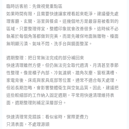
臨時訪客前：先做視覺重點區
如果時間有限，且需要快速讓家裡看起來乾淨，建議優先處
理客廳、玄關、浴室與餐桌。這幾個地方是最容易被看到的
區域，只要整理得宜，整體印象就會改善很多。這時候不必
執著於每個角落都做到完美，而是先確保地面無雜物、檯面
無明顯污漬、氣味不悶、洗手台與鏡面整潔。
週期整理：把日常無法完成的部分補回來
快速清理雖然方便，但仍無法完全取代週清、月清甚至季節
性整理。像是櫃子內部、冷氣濾網、牆角灰塵、窗框溝槽、
家電背後、床底與家具底部等位置，通常不適合每天處理，
但若長期忽略，會影響整體衛生與空氣品質。因此，建議把
這些較細部的工作納入固定週期，平常用快速清理維持表
面，週期整理則補足深層部分。
快速清理常見錯誤：看似省時，實際更費力
只清表面，不處理源頭