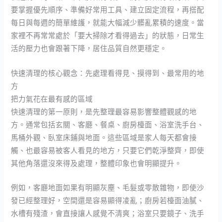
要掌握優先順序、準備好常用工具、建立固定流程，再搭配
每日與每週的簡單維護，就能大幅減少髒亂累積的速度。當
家裡不再常常處於「要大掃除才看得過去」的狀態，日常生
活的壓力也會跟著下降，居住品質自然更穩定。
快速清理的核心觀念：先處理看得見、摸得到、最常用的地
方
把力氣花在最有感的區域
快速清理的第一原則，是先整理最容易影響整體觀感的地
方。通常包括玄關、客廳、餐桌、廚房檯面、浴室洗手台、
馬桶外觀、臥室床鋪與地面。這些區域是家人每天都會接
觸、也最容易被客人看見的地方，只要它們乾淨整齊，即使
其他角落還沒來得及處理，整體印象也會明顯提升。
例如，客廳地面如果有明顯灰塵、毛髮或零散雜物，即使沙
發已經整理好，空間還是容易顯得凌亂；廚房若檯面油膩、
水槽有殘渣，會直接讓人感覺不清爽；浴室只要鏡子、洗手