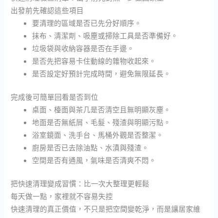
出發前先確認這些項目
要清理的區域是否已先分好順序。
抹布、清潔劑、吸塵或掃除工具是否準備好。
垃圾袋與收納容器是否在手邊。
是否先把容易卡住動線的雜物收起來。
是否設定好預計完成時間，避免無限延長。
完成後可簡單回看是否到位
桌面、檯面與茶几是否清空且無明顯灰塵。
地面是否無紙屑、毛髮、殘渣與明顯污點。
浴室鏡面、洗手台、馬桶外觀是否整潔。
廚房是否已去除油點、水漬與殘渣。
空間是否有通風，氣味是否清爽不悶。
把快速清理變成習慣：比一次大整理更輕鬆
每天做一點，家裡就不容易失控
快速清理的真正價值，不只是把空間變乾淨，而是讓居家維