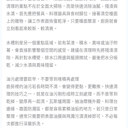
清理的重點不在於全面大掃除，而是快速消除油膩、殘渣與
水漬。首先應把餐具、料理器具與食材歸位，接著清空檯面
上的雜物，讓工作表面恢復乾淨。只要檯面整潔，廚房就會
立刻看起來較新、較清爽。
水槽則是另一個重點區域。若有菜渣、積水、異味或油汙附
著，會直接影響整個空間的感受。建議在清理時先將殘渣清
除，再針對水槽壁、排水口周邊與龍頭擦拭，最後把水分吸
乾，減少水漬與異味殘留。
油污處理要趁早，不要等到堆積再處理
廚房裡的油污若長時間不清，會變得更黏、更難擦。快速清
理的技巧之一，就是在油污剛形成時立刻處理，而不是等到
乾掉、變厚再一起清。瓦斯爐周圍、抽油煙機外觀、料理台
邊緣、牆面防濺區，都是容易累積油垢的地方。若只是日常
整理，通常只需要把表面油膜與飛濺污漬清掉即可，不必每
次都進行深層拆洗。