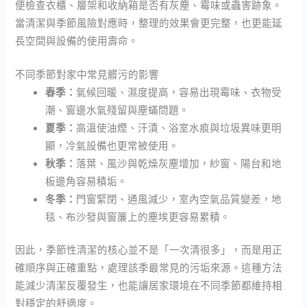
便檢查衣櫃、層架和收納箱是否有灰塵、霉味或蟲害跡象。
當清潔與季節風險對應時，整理的效果會更完整，也更能延
長空間與設備的使用壽命。
不同季節對家中常見髒污的影響
春季：
氣候回暖、濕度提高，容易出現霉味、衣物受
潮、窗邊水氣殘留與塵蟎問題。
夏季：
高溫使油煙、汗漬、浴室水痕與垃圾異味更明
顯，冷氣設備也更常被使用。
秋季：
落葉、風沙與乾燥灰塵增加，紗窗、陽台和地
板邊角容易積垢。
冬季：
門窗緊閉、通風減少，室內空氣品質變差，地
毯、布沙發與窗簾上的塵埃更容易累積。
因此，季節性清潔的核心並不是「一次清很多」，而是用正
確順序與正確重點，處理該季最常見的污垢來源。這種方法
能減少清潔反覆發生，也能讓居家環境在不同季節都維持相
對穩定的舒適度。