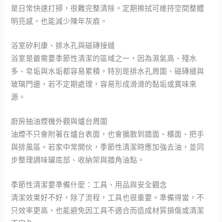
是日常快速打掃，很難完整清除。定期擦拭可維持空間整體
明亮感，也能減少陳年灰痕。
浴室矽利康、排水孔與磁磚接縫
浴室是最需要季節性清潔的區域之一，因為濕氣高、殘水
多、皂垢與水垢都容易累積。特別是排水孔周圍、磁磚縫與
玻璃門邊，若不定期處理，容易形成滑滑的黏垢或異味來
源。
廚房抽油煙機外觀與爐台周圍
油煙不只會附著在爐台表面，也會擴散到牆面、櫃面、把手
與排風區。若家中常開伙，季節性清潔時應加強去油，並同
步整理調味罐底部、收納架與牆角油點。
季節性清潔要準備什麼：工具、用品與安全觀念
清潔效果好不好，除了流程，工具也很重要。準備得當，不
只效率更高，也能避免因工具不適合而造成材質損傷或清潔