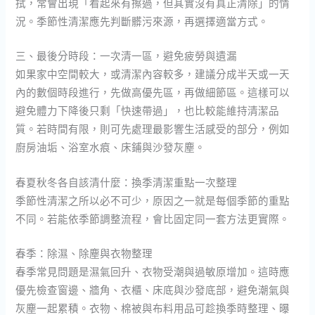
拭，常會出現「看起來有擦過，但其實沒有真正清除」的情
況。季節性清潔應先判斷髒污來源，再選擇適當方式。
三、最後分時段：一次清一區，避免疲勞與遺漏
如果家中空間較大，或清潔內容較多，建議分成半天或一天
內的數個時段進行，先做高優先區，再做細節區。這樣可以
避免體力下降後只剩「快速帶過」，也比較能維持清潔品
質。若時間有限，則可先處理最影響生活感受的部分，例如
廚房油垢、浴室水痕、床鋪與沙發灰塵。
春夏秋冬各自該清什麼：換季清潔重點一次整理
季節性清潔之所以必不可少，原因之一就是每個季節的重點
不同。若能依季節調整流程，會比固定同一套方法更實際。
春季：除濕、除塵與衣物整理
春季常見問題是濕氣回升、衣物受潮與過敏原增加。這時應
優先檢查窗邊、牆角、衣櫃、床底與沙發底部，避免潮氣與
灰塵一起累積。衣物、棉被與布料用品可趁換季時整理、曝