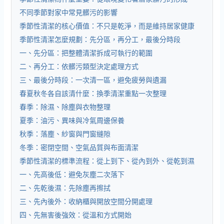
不同季節對家中常見髒污的影響
季節性清潔的核心價值：不只是乾淨，而是維持居家健康
季節性清潔怎麼規劃：先分區，再分工，最後分時段
一、先分區：把整體清潔拆成可執行的範圍
二、再分工：依髒污類型決定處理方式
三、最後分時段：一次清一區，避免疲勞與遺漏
春夏秋冬各自該清什麼：換季清潔重點一次整理
春季：除濕、除塵與衣物整理
夏季：油污、異味與冷氣周邊保養
秋季：落塵、紗窗與門窗縫隙
冬季：密閉空間、空氣品質與布面清潔
季節性清潔的標準流程：從上到下、從內到外、從乾到濕
一、先高後低：避免灰塵二次落下
二、先乾後濕：先除塵再擦拭
三、先內後外：收納櫃與開放空間分開處理
四、先無害後強效：從溫和方式開始