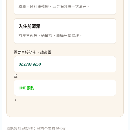
粉塵、矽利康殘膠、五金保護膜一次清完。
入住前清潔
前屋主死角、過敏原、塵蟎完整處理。
需要直接諮詢，請來電
02 2783 9250
或
LINE 預約
。
網站設計與製作：
屏柏企業有限公司