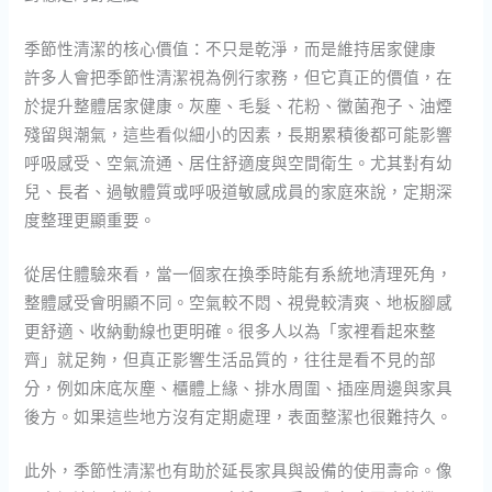
季節性清潔的核心價值：不只是乾淨，而是維持居家健康
許多人會把季節性清潔視為例行家務，但它真正的價值，在
於提升整體居家健康。灰塵、毛髮、花粉、黴菌孢子、油煙
殘留與潮氣，這些看似細小的因素，長期累積後都可能影響
呼吸感受、空氣流通、居住舒適度與空間衛生。尤其對有幼
兒、長者、過敏體質或呼吸道敏感成員的家庭來說，定期深
度整理更顯重要。
從居住體驗來看，當一個家在換季時能有系統地清理死角，
整體感受會明顯不同。空氣較不悶、視覺較清爽、地板腳感
更舒適、收納動線也更明確。很多人以為「家裡看起來整
齊」就足夠，但真正影響生活品質的，往往是看不見的部
分，例如床底灰塵、櫃體上緣、排水周圍、插座周邊與家具
後方。如果這些地方沒有定期處理，表面整潔也很難持久。
此外，季節性清潔也有助於延長家具與設備的使用壽命。像