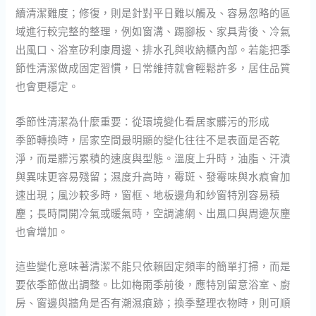
續清潔難度；修復，則是針對平日難以觸及、容易忽略的區
域進行較完整的整理，例如窗溝、踢腳板、家具背後、冷氣
出風口、浴室矽利康周邊、排水孔與收納櫃內部。若能把季
節性清潔做成固定習慣，日常維持就會輕鬆許多，居住品質
也會更穩定。
季節性清潔為什麼重要：從環境變化看居家髒污的形成
季節轉換時，居家空間最明顯的變化往往不是表面是否乾
淨，而是髒污累積的速度與型態。溫度上升時，油脂、汗漬
與異味更容易殘留；濕度升高時，霉斑、發霉味與水痕會加
速出現；風沙較多時，窗框、地板邊角和紗窗特別容易積
塵；長時間開冷氣或暖氣時，空調濾網、出風口與周邊灰塵
也會增加。
這些變化意味著清潔不能只依賴固定頻率的簡單打掃，而是
要依季節做出調整。比如梅雨季前後，應特別留意浴室、廚
房、窗邊與牆角是否有潮濕痕跡；換季整理衣物時，則可順