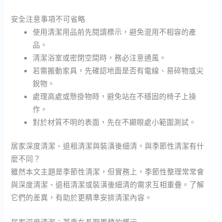
安全注意事項不可省略
使用清潔用品前先閱讀標示，避免混用不相容的產
品。
清潔浴室或密閉空間時，務必注意通風。
若需搬動家具，先確認地面是否有電線、易碎物或尖
銳物。
處理高處或懸掛物時，避免站在不穩固的椅子上操
作。
對於材質不明的表面，先在不顯眼處小範圍測試。
居家深度清潔、退租清潔與裝潢後細清，與季節性清潔有什
麼不同？
雖然本文主題是季節性清潔，但實務上，季節性整理常常會
與深度清潔、退租清潔或裝潢後細清的需求互相重疊。了解
它們的差異，有助於更精準安排清潔內容。
居家深度清潔：著重在長期累積的髒污