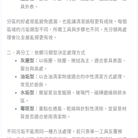
具外表。
分區的好處是能避免遺漏，也能讓清潔過程更有成效。每個
區域的污垢類型不同，所需工具與步驟也不同，先分類再處
理會比全屋亂掃更有效。
二、再分工：依髒污類型決定處理方式
灰塵型：
以吸塵、除塵、擦拭為主，適合家具表面、
窗台與高處。
油垢型：
以去油清潔劑或適合的中性清潔方式處理，
常見於廚房。
水垢型：
需留意浴室龍頭、玻璃門、磁磚邊緣與排水
區。
霉斑型：
重點在通風、乾燥與針對性清除，並留意材
質是否適合使用清潔劑。
不同污垢不能用同一種方法處理。若只靠單一工具反覆擦