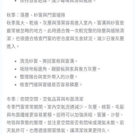
保持浴室乾燥，減少霉味與滑倒風險。
秋季：落塵、紗窗與門窗縫隙
秋季風大、乾燥，灰塵與落葉容易進入室內，窗溝與紗窗是
最常被忽略的地方。此時適合做一次較完整的除塵與縫隙清
潔，也很適合檢查門窗的密合度與五金狀況，減少日後灰塵
進入。
清洗紗窗、擦拭窗框與窗溝。
吸除地板邊角、踢腳板與家具後方灰塵。
整理陽台與室外帶入的沙塵。
檢查門縫與窗縫是否容易積塵。
冬季：密閉空間、空氣品質與布面清潔
冬季門窗常常關閉，室內空氣流通減少，灰塵、棉絮、毛髮
與布面纖維更容易累積。這時可以加強床組、窗簾、沙發、
地毯與靠墊的整理，並注意空間是否有悶味或潮氣未散。若
天氣許可，也應適度開窗換氣，讓清潔效果更持久。