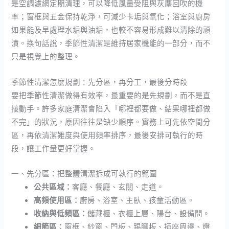
是空調濾網定期清理，可以降低風量受阻與灰塵回吹的機
率；窗框與五金保持乾淨，可減少卡垢與氧化；浴室與廚房
如果能及早處理水垢與油垢，也較不容易形成難以清除的頑
漬。換句話說，季節性清潔是維持居家機能的一部分，而不
只是視覺上的整理。
季節性清潔怎麼規劃：先分區，再分工，最後分時段
要把季節性清潔做得有效率，最重要的是先規劃，而不是直
接動手。許多家庭清潔會陷入「哪裡都要做、結果哪裡都做
不完」的狀況，原因往往是缺少順序。實務上可先依空間分
區，再依清潔難度與使用頻率排序，最後安排可執行的時
段，讓工作量更好掌握。
一、先分區：把整體清潔拆成可執行的範圍
公共區域：
客廳、餐廳、玄關、走道。
高頻使用區：
廚房、浴室、主臥、孩童活動區。
收納與低頻區：
儲藏櫃、衣櫃上層、陽台、設備間。
細節區：
窗框、紗窗、門板、踢腳板、插座周邊、燈