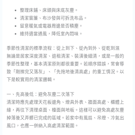
整理床鋪、床頭與床底灰塵。
清潔窗簾、布沙發與可拆洗布品。
留意暖氣或電器周邊是否積塵。
維持適當通風，降低室內悶味。
季節性清潔的標準流程：從上到下、從內到外、從乾到濕
無論是居家深度清潔、退租清潔、裝潢後細清，或是一般的
季節性整理，基本清潔原則都很重要。若順序錯誤，常會導
致「剛擦完又落灰」、「先拖地後清高處」的重工情況。以
下是較實用的清潔邏輯。
一、先高後低：避免灰塵二次落下
清潔時應先處理天花板邊角、燈具外表、牆面高處、櫃體上
緣，再往下清理桌面、檯面與地板。這樣可以避免高處灰塵
掉落後又弄髒已完成的區域。若家中有風扇、吊燈、冷氣出
風口，也應一併納入高處清潔範圍。