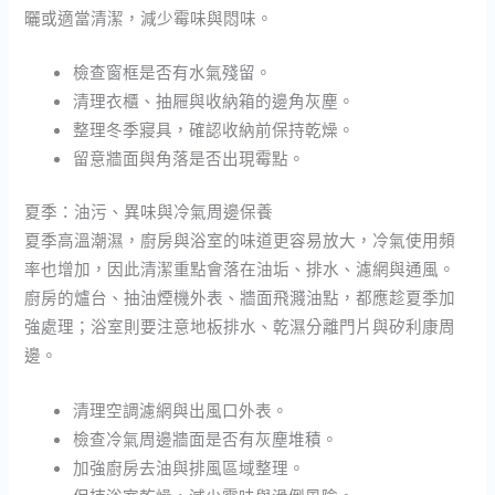
曬或適當清潔，減少霉味與悶味。
檢查窗框是否有水氣殘留。
清理衣櫃、抽屜與收納箱的邊角灰塵。
整理冬季寢具，確認收納前保持乾燥。
留意牆面與角落是否出現霉點。
夏季：油污、異味與冷氣周邊保養
夏季高溫潮濕，廚房與浴室的味道更容易放大，冷氣使用頻
率也增加，因此清潔重點會落在油垢、排水、濾網與通風。
廚房的爐台、抽油煙機外表、牆面飛濺油點，都應趁夏季加
強處理；浴室則要注意地板排水、乾濕分離門片與矽利康周
邊。
清理空調濾網與出風口外表。
檢查冷氣周邊牆面是否有灰塵堆積。
加強廚房去油與排風區域整理。