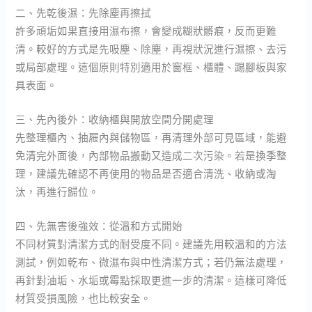
二、先乾後濕：先除塵再擦拭
許多頑垢如果直接用濕布擦，會變成糊狀髒痕，反而更難
清。較好的方式是先吸塵、除塵，再視狀況進行濕擦、去污
或局部處理。這個原則特別適用於窗框、櫃體、踢腳板與家
具表面。
三、先內後外：收納櫃與開放空間分開處理
先整理櫃內、抽屜內與儲物區，再清理外部可見區域，能避
免清完外面後，內部物品搬動又造成二次污染。若是換季整
理，建議先確認不再使用的物品是否適合清洗、收納或淘
汰，再進行歸位。
四、先無害後強效：從溫和方式開始
不同材質對清潔方式的耐受度不同。建議先用較溫和的方法
測試，例如乾布、微濕布與中性清潔方式；若仍無法處理，
再針對油垢、水垢或霉點採取更進一步的清潔。這樣可降低
材質受損風險，也比較安全。