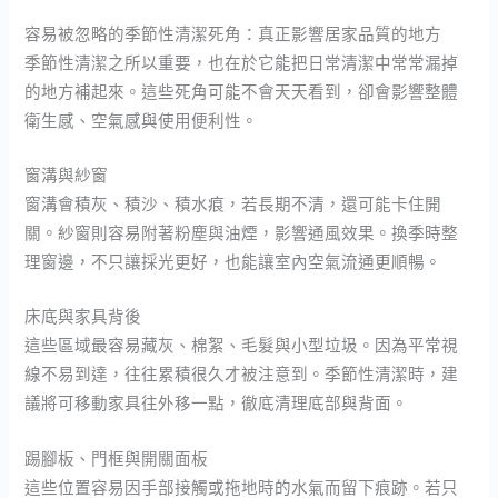
容易被忽略的季節性清潔死角：真正影響居家品質的地方
季節性清潔之所以重要，也在於它能把日常清潔中常常漏掉
的地方補起來。這些死角可能不會天天看到，卻會影響整體
衛生感、空氣感與使用便利性。
窗溝與紗窗
窗溝會積灰、積沙、積水痕，若長期不清，還可能卡住開
關。紗窗則容易附著粉塵與油煙，影響通風效果。換季時整
理窗邊，不只讓採光更好，也能讓室內空氣流通更順暢。
床底與家具背後
這些區域最容易藏灰、棉絮、毛髮與小型垃圾。因為平常視
線不易到達，往往累積很久才被注意到。季節性清潔時，建
議將可移動家具往外移一點，徹底清理底部與背面。
踢腳板、門框與開關面板
這些位置容易因手部接觸或拖地時的水氣而留下痕跡。若只