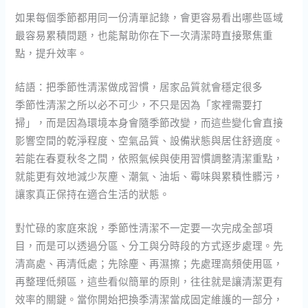
如果每個季節都用同一份清單記錄，會更容易看出哪些區域
最容易累積問題，也能幫助你在下一次清潔時直接聚焦重
點，提升效率。
結語：把季節性清潔做成習慣，居家品質就會穩定很多
季節性清潔之所以必不可少，不只是因為「家裡需要打
掃」，而是因為環境本身會隨季節改變，而這些變化會直接
影響空間的乾淨程度、空氣品質、設備狀態與居住舒適度。
若能在春夏秋冬之間，依照氣候與使用習慣調整清潔重點，
就能更有效地減少灰塵、潮氣、油垢、霉味與累積性髒污，
讓家真正保持在適合生活的狀態。
對忙碌的家庭來說，季節性清潔不一定要一次完成全部項
目，而是可以透過分區、分工與分時段的方式逐步處理。先
清高處、再清低處；先除塵、再濕擦；先處理高頻使用區，
再整理低頻區，這些看似簡單的原則，往往就是讓清潔更有
效率的關鍵。當你開始把換季清潔當成固定維護的一部分，