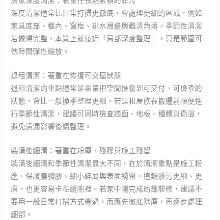
深度清潔通常比日常打掃更徹底，會處理更細的區域，例如
家具底部、櫃內、窗框、排水周邊與難清角落。季節性清潔
若做得完整，本質上就接近「局部深度整理」，只是範圍可
依時間彈性縮放。
退租清潔：著重在恢復可交屋狀態
退租清潔的重點通常是盡量把空間恢復到可交付、可檢查的
狀態，會比一般換季整理更細。若是租屋族在搬遷前順便進
行季節性清潔，建議可同時檢查牆面、地板、櫃體與衛浴，
避免遺漏影響後續整理。
裝潢後細清：著重在粉塵、殘膠與施工殘留
裝潢後細清和季節性清潔最大不同，在於清潔重點是施工粉
塵、保護膜殘膠、細小碎屑與表面殘留。這類髒污更細、更
廣，也更容易卡在縫隙裡。若家中剛完成局部裝修，建議不
要用一般日常打掃方式帶過，而應先徹底除塵，再逐步處理
細部。