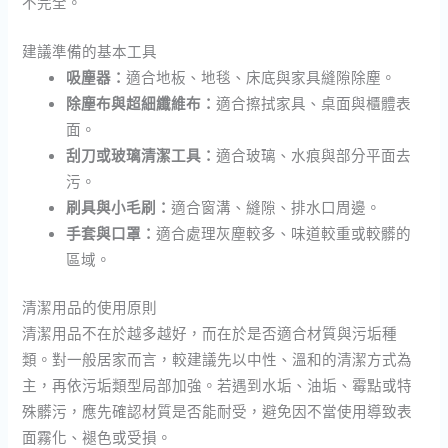
不完全。
建議準備的基本工具
吸塵器：
適合地板、地毯、床底與家具縫隙除塵。
除塵布與超細纖維布：
適合擦拭家具、桌面與櫃體表
面。
刮刀或玻璃清潔工具：
適合玻璃、水痕與部分平面去
污。
刷具與小毛刷：
適合窗溝、縫隙、排水口周邊。
手套與口罩：
適合處理灰塵較多、味道較重或較髒的
區域。
清潔用品的使用原則
清潔用品不在於越多越好，而在於是否適合材質與污垢種
類。對一般居家而言，較建議先以中性、溫和的清潔方式為
主，再依污垢類型局部加強。若遇到水垢、油垢、霉點或特
殊髒污，應先確認材質是否能耐受，避免因不當使用導致表
面霧化、褪色或受損。