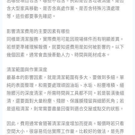
出哪些項目包含、哪些不包含。例如是否含垃圾清運、是否
含大型家具移動、是否含高處作業、是否含特殊污漬處理
等，這些都要事先確認。
影響清潔費用的主要因素有哪些
同樣是清潔服務，實際費用可能因現場條件而有明顯差異。
若想更準確理解報價，就要知道費用是如何被影響的。以下
幾個因素，通常會直接牽動人力、時間與耗材成本。
清潔範圍與作業深度
最基本的影響因素，就是清潔範圍有多大、要做到多細。單
純的表面整理，和需要處理頑固油垢、水垢、粉塵堆積、縫
隙髒污的深度清潔，所需時間與工具都不同。若是裝潢後細
清，還要面對大量粉塵、殘膠、保護膜殘留與細節死角；若
是退租清潔，則常需要盡量回復到適合交屋或點交的狀態。
因此，費用通常會隨著清潔深度增加而提高。報價時若只看
空間大小，很容易低估實際工作量。比較好的做法，是先界