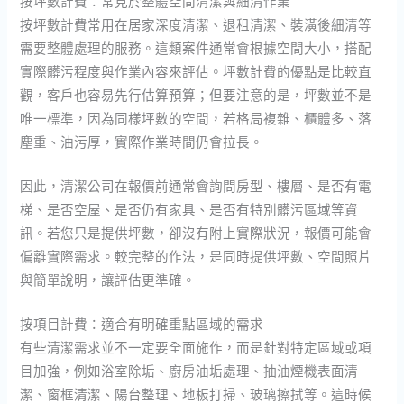
按坪數計費：常見於整體空間清潔與細清作業
按坪數計費常用在居家深度清潔、退租清潔、裝潢後細清等
需要整體處理的服務。這類案件通常會根據空間大小，搭配
實際髒污程度與作業內容來評估。坪數計費的優點是比較直
觀，客戶也容易先行估算預算；但要注意的是，坪數並不是
唯一標準，因為同樣坪數的空間，若格局複雜、櫃體多、落
塵重、油污厚，實際作業時間仍會拉長。
因此，清潔公司在報價前通常會詢問房型、樓層、是否有電
梯、是否空屋、是否仍有家具、是否有特別髒污區域等資
訊。若您只是提供坪數，卻沒有附上實際狀況，報價可能會
偏離實際需求。較完整的作法，是同時提供坪數、空間照片
與簡單說明，讓評估更準確。
按項目計費：適合有明確重點區域的需求
有些清潔需求並不一定要全面施作，而是針對特定區域或項
目加強，例如浴室除垢、廚房油垢處理、抽油煙機表面清
潔、窗框清潔、陽台整理、地板打掃、玻璃擦拭等。這時候