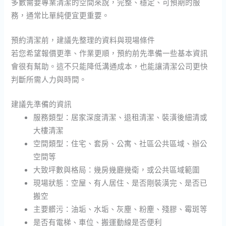
多數需要專業清潔的空間來說，完整、穩定、可預期的服
務，通常比單純便宜更重要。
預約清潔前，建議先整理的資料與現場條件
若您希望報價更準、作業更順，預約前先準備一些基本資訊
會很有幫助。這不只能降低溝通成本，也能讓清潔公司更快
判斷所需人力與時間。
建議先準備的資訊
服務類型：居家深度清潔、退租清潔、裝潢後細清或
大樓清潔
空間類型：住宅、套房、公寓、社區公共區域、辦公
空間等
大致坪數與格局：幾房幾廳幾衛，或公共區域範圍
現場狀態：空屋、有人居住、是否剛裝潢完、是否已
搬空
主要髒污：油垢、水垢、灰塵、粉塵、殘膠、霉斑等
是否有電梯、車位、搬運動線是否便利