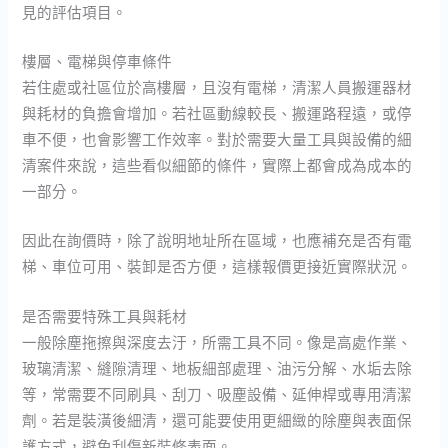
見的評估項目。
樓層、電梯與停車條件
若住處或社區位於高樓層，且沒有電梯，清潔人員搬運器材
與耗材的負擔會增加。若社區動線較長、搬運路程遠，或停
車不便，也會影響工作效率。對於需要大量工具與設備的細
清案件來說，這些看似細節的條件，實際上都會成為成本的
一部分。
因此在詢價時，除了說明地址所在區域，也應補充是否有電
梯、車位可用、裝卸是否方便，這樣報價更接近實際狀況。
是否需要特殊工具與耗材
一般除塵拖擦與深度去汙，所需工具不同。像是高處作業、
玻璃清潔、縫隙清理、地板細部處理、油污分解、水垢去除
等，常需要不同刷具、刮刀、吸塵設備、延伸桿或專用清潔
劑。若是裝潢後細清，還可能要使用更細緻的除塵與表面保
護方式，避免刮傷新裝修表面。