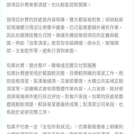
按項目計費會更清楚，也比較能控制預算。
按項目計費的好處是內容明確，雙方都容易對焦；但缺點是
若現場髒污情況比想像中嚴重，仍可能需要額外補充作業。
因此在選擇這種方式時，建議先確認每個項目的定義與範
圍，例如「浴室清潔」是否包含磁磚縫、排水孔、玻璃隔
間、五金配件等，避免只清到表面。
包案計費：適合整戶、整棟或完整交付型服務
包案計費通常用於範圍較完整、目標較明確的清潔工作，例
如退租清潔、裝潢後細清、交屋前整理、大樓公共區域定期
清潔等。這種模式會依照整體作業內容、人力安排、耗材使
用與現場條件進行綜合評估。對客戶來說，包案的好處是整
體規劃較清楚，較容易掌握最終成果；對清潔公司來說，也
有助於安排完整工序。
包案不代表一定「全包所有狀況」，仍需看報價單上明確列