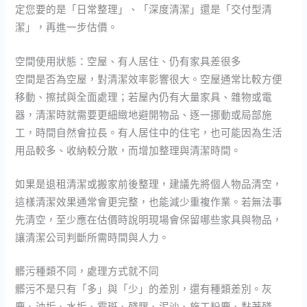
定您要的是「日常整理」、「深度清潔」還是「交付型清
潔」，再進一步估價。
空間使用狀態：空屋、有人居住、仍有家具差很多
空間是否為空屋，對清潔效率影響很大。空屋通常比較方便
移動、擦拭與全面處理；若屋內仍有大量家具、雜物或電
器，清潔時就需要更細緻地避開物品、逐一挪動或局部施
工，時間自然會拉長。有人居住中的住宅，也可能因為生活
用品較多、收納較分散，而增加整理與清潔時間。
如果是退租清潔或搬家前後整理，建議先將個人物品清空，
這樣清潔效果通常會更完整，也能減少重複作業。若無法事
先清空，至少應在估價時說明現場會保留哪些家具與物品，
讓清潔公司判斷所需時間與人力。
髒污種類不同，處理方式就不同
髒污不是只有「多」與「少」的差別，還有種類差別。灰
塵、油垢、水垢、霉斑、殘膠、泥沙、施工粉塵、黏著殘