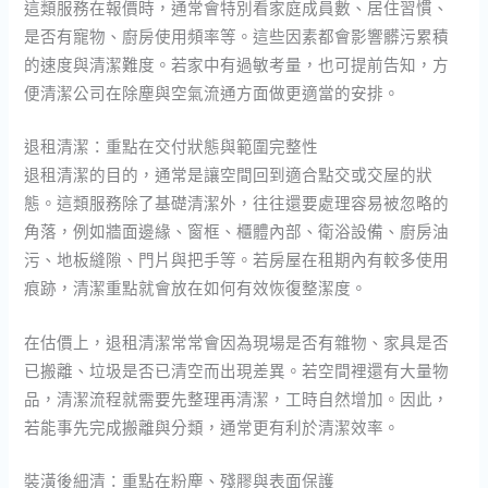
這類服務在報價時，通常會特別看家庭成員數、居住習慣、
是否有寵物、廚房使用頻率等。這些因素都會影響髒污累積
的速度與清潔難度。若家中有過敏考量，也可提前告知，方
便清潔公司在除塵與空氣流通方面做更適當的安排。
退租清潔：重點在交付狀態與範圍完整性
退租清潔的目的，通常是讓空間回到適合點交或交屋的狀
態。這類服務除了基礎清潔外，往往還要處理容易被忽略的
角落，例如牆面邊緣、窗框、櫃體內部、衛浴設備、廚房油
污、地板縫隙、門片與把手等。若房屋在租期內有較多使用
痕跡，清潔重點就會放在如何有效恢復整潔度。
在估價上，退租清潔常常會因為現場是否有雜物、家具是否
已搬離、垃圾是否已清空而出現差異。若空間裡還有大量物
品，清潔流程就需要先整理再清潔，工時自然增加。因此，
若能事先完成搬離與分類，通常更有利於清潔效率。
裝潢後細清：重點在粉塵、殘膠與表面保護