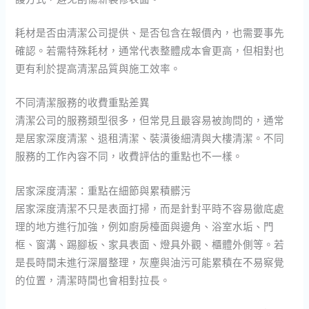
耗材是否由清潔公司提供、是否包含在報價內，也需要事先
確認。若需特殊耗材，通常代表整體成本會更高，但相對也
更有利於提高清潔品質與施工效率。
不同清潔服務的收費重點差異
清潔公司的服務類型很多，但常見且最容易被詢問的，通常
是居家深度清潔、退租清潔、裝潢後細清與大樓清潔。不同
服務的工作內容不同，收費評估的重點也不一樣。
居家深度清潔：重點在細節與累積髒污
居家深度清潔不只是表面打掃，而是針對平時不容易徹底處
理的地方進行加強，例如廚房檯面與邊角、浴室水垢、門
框、窗溝、踢腳板、家具表面、燈具外觀、櫃體外側等。若
是長時間未進行深層整理，灰塵與油污可能累積在不易察覺
的位置，清潔時間也會相對拉長。