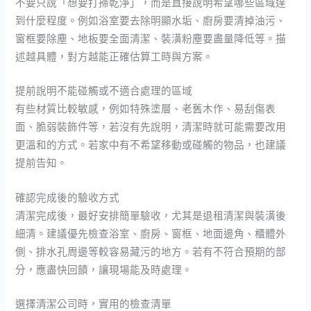
不要只說「想要打掃乾淨」，而是直接說明希望哪些區域達
到什麼程度。例如浴室要去除明顯水垢、廚房要清掉油污、
窗框要除塵、地板要全面清潔、裝潢粉塵要盡量降低等。描
述越具體，對方越能正確估算工時與方案。
提前說明不能碰觸或不適合處理的區域
有些材質比較敏感，例如特殊塗層、老舊木作、易刮傷表
面、脆弱裝飾件等，若沒有先說明，清潔時就可能需要改用
更溫和的方式。若家中有不希望移動或碰觸的物品，也建議
提前告知。
確認完成後的驗收方式
清潔完成後，最好安排簡單驗收，尤其是退租清潔與裝潢後
細清。建議優先檢查浴室、廚房、窗框、地面邊角、櫃體外
側、排水孔周邊等較容易藏污的地方。若有不符合預期的部
分，應盡快回饋，讓現場能及時處理。
選擇清潔公司時，實用的檢查清單