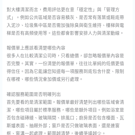
對大樓清潔而言，費用評估更在意「穩定性」與「管理方
式」。例如公共區域是否容易積灰、是否常有落葉或鞋底帶
入泥沙、垃圾集中區是否需加強除臭與衛生維持、樓梯與電
梯是否有高頻使用等。這些都會影響安排人力與清潔動線。
報價單上應該看清楚哪些內容
很多人在比較清潔公司時，只看總價，卻忽略報價單內容是
否完整。其實，一份清楚的報價單，往往比單純的低價更值
得信任。因為它能讓您知道每一項服務到底包含什麼、限制
在哪裡、哪些情況會加價或另行處理。
確認服務範圍是否明確列出
首先要看的是清潔範圍。報價單最好清楚列出哪些區域會清
潔，哪些項目屬於標準服務，哪些是額外項目。例如浴室是
否包含磁磚縫、玻璃隔間、排風口；廚房是否包含檯面、瓦
斯爐表面、抽屜外部；窗戶是否只做玻璃表面，還是連窗
框、窗溝一起處理。範圍越清楚，後續爭議越少。