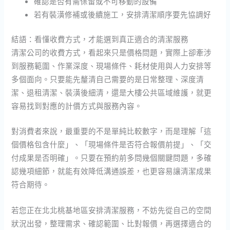
確認是否有需保留或不可移動的設備
若有裝潢修補或後續施工，安排清潔順序要先協調好
結語：看懂收費方式，才能選到真正適合的清潔服務
清潔公司的收費方式，看起來只是價格問題，實際上卻牽涉
到服務範圍、作業深度、現場條件、耗材使用與人力安排等
多個面向。只要能先釐清自己需要的是日常整理、深度清
潔、退租清潔、裝潢後細清，還是大樓公共區域維護，就更
容易找到對應的計價方式與服務內容。
對消費者來說，最重要的不是單純比較數字，而是理解「這
個價格包含什麼」、「現場條件是否符合報價前提」、「交
付成果是否明確」。只要在預約前多問幾個關鍵問題，多確
認幾項細節，就能有效降低溝通誤差，也更容易讓清潔成果
符合期待。
若您正在北北桃基地區安排清潔服務，不妨先從自己的空間
狀況出發，整理需求、確認範圍、比對報價，再選擇適合的