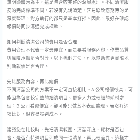
無明顯髒污為主，還是包含較完整的深層處理。不同清潔服
務的完成標準不同，若沒有先說清楚，容易導致您期待的是
深度整理，對方執行的卻只是基本打掃。因此，最好在確認
報價時同步溝通完成標準。
如何判斷清潔公司的費用是否合理
費用合理不代表一定最便宜，而是要看服務內容、作業品質
與風險承擔是否對等。以下幾個方法，可以幫助您更實際地
判斷報價是否合理。
先比服務內容，再比總價
不同清潔公司的方案不一定可直接相比。A 公司報價較高，可
能因為包含較完整的細清項目、更多人力或較細的耗材處
理；B 公司看似便宜，卻可能只做基本表面整理。若沒有逐
項比對，很容易誤判成本。
建議您在比較時，先把清潔範圍、清潔深度、耗材是否包
含、是否有特殊項目列成同一張清單，再比較差異。這樣才