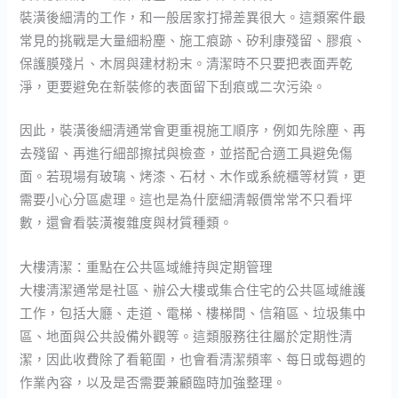
裝潢後細清的工作，和一般居家打掃差異很大。這類案件最
常見的挑戰是大量細粉塵、施工痕跡、矽利康殘留、膠痕、
保護膜殘片、木屑與建材粉末。清潔時不只要把表面弄乾
淨，更要避免在新裝修的表面留下刮痕或二次污染。
因此，裝潢後細清通常會更重視施工順序，例如先除塵、再
去殘留、再進行細部擦拭與檢查，並搭配合適工具避免傷
面。若現場有玻璃、烤漆、石材、木作或系統櫃等材質，更
需要小心分區處理。這也是為什麼細清報價常常不只看坪
數，還會看裝潢複雜度與材質種類。
大樓清潔：重點在公共區域維持與定期管理
大樓清潔通常是社區、辦公大樓或集合住宅的公共區域維護
工作，包括大廳、走道、電梯、樓梯間、信箱區、垃圾集中
區、地面與公共設備外觀等。這類服務往往屬於定期性清
潔，因此收費除了看範圍，也會看清潔頻率、每日或每週的
作業內容，以及是否需要兼顧臨時加強整理。