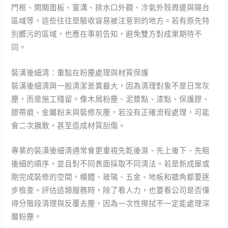
門框、開關面板、窗溝、排水口外觀、冷氣外殼周邊與陽台
區域等。這些往往是驗收容易被注意到的地方。若有原先特
別髒污的區域，也應在事前告知，避免雙方對成果期待不
同。
裝潢後細清：重點在粉塵處理與材質保護
裝潢後細清與一般清潔差異最大，因為清理對象不是日常灰
塵，而是施工殘留。像木屑粉塵、泥漿點、漆點、保護膠、
膠帶痕、金屬粉末與裝修灰塵，若沒有正確流程處理，可能
會二次擴散，甚至造成材質刮傷。
專業的裝潢後細清通常會更重視先乾後濕、先上後下、先粗
後細的順序，並且對不同表面採取不同清法。若是新成屋或
剛完成裝修的空間，櫃體、玻璃、五金、地板和牆角都要逐
步檢查。評估這類服務時，除了看人力，也要看公司是否懂
得分階段清理與反覆去塵，因為一次性擦拭不一定能處理深
層粉塵。