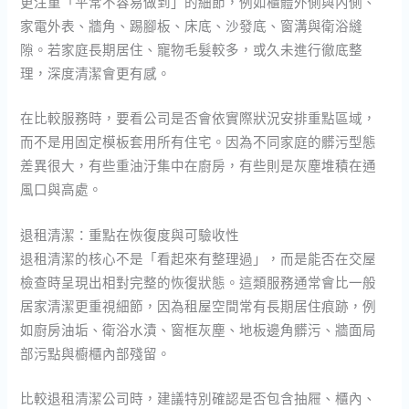
更注重「平常不容易做到」的細節，例如櫃體外側與內側、
家電外表、牆角、踢腳板、床底、沙發底、窗溝與衛浴縫
隙。若家庭長期居住、寵物毛髮較多，或久未進行徹底整
理，深度清潔會更有感。
在比較服務時，要看公司是否會依實際狀況安排重點區域，
而不是用固定模板套用所有住宅。因為不同家庭的髒污型態
差異很大，有些重油汙集中在廚房，有些則是灰塵堆積在通
風口與高處。
退租清潔：重點在恢復度與可驗收性
退租清潔的核心不是「看起來有整理過」，而是能否在交屋
檢查時呈現出相對完整的恢復狀態。這類服務通常會比一般
居家清潔更重視細節，因為租屋空間常有長期居住痕跡，例
如廚房油垢、衛浴水漬、窗框灰塵、地板邊角髒污、牆面局
部污點與櫥櫃內部殘留。
比較退租清潔公司時，建議特別確認是否包含抽屜、櫃內、