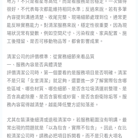
地方，不只是看星等高低，而是看服務是否穩定。一次做得
很好，不代表每次都能維持相同水準；反過來說，若有多筆
內容提到溝通清楚、收尾完整、現場細節處理到位，通常更
能反映實務能力。對清潔服務來說，穩定性很重要，因為現
場狀況常有變數，例如空間尺寸、污染程度、家具配置、施
工後殘留、是否可移動物品等，都會影響成果。
清潔公司的評價標準：從實務細節來看品質
一、服務內容是否具體清楚
評價清潔公司時，第一個要看的是服務項目是否明確。清潔
不是只寫「全室清潔」就足夠，還要進一步了解實際包含哪
些區域、哪些材質、哪些細節、是否含垃圾清運前整理、是
否含高處除塵、是否含窗框或紗窗、是否含廚衛除垢等。服
務內容寫得越清楚，越能降低雙方認知落差。
尤其在裝潢後細清或退租清潔中，若服務範圍沒有明講，最
常出現的問題就是「以為包含，實際不包含」。因此，在比
較清潔公司時，請務必把項目拆開看，而不是只看大項名