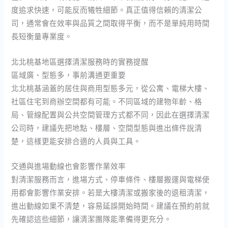
度追求快速，可能反而犧牲細節。真正值得信賴的清潔公
司，通常會在效率與品質之間取得平衡，而不是單純用時間
長短衡量專業度。
北北桃基地區選擇清潔服務時的實務提醒
區域廣、型態多，事前溝通更重要
北北桃基涵蓋的居住與商用型態多元，從公寓、電梯大樓、
社區住宅到商辦空間都有可能。不同區域的建物年齡、格
局、管線配置與公共空間管理方式都不同，因此在選擇清潔
公司時，建議先把地點、樓層、空間型態與進出條件說清
楚，這樣更能安排合適的人員與工具。
交通與進場動線也會影響作業效率
對清潔服務而言，進場方式、停車條件、樓層搬運與電梯使
用都會影響作業安排。若是大樓清潔或搬家後的退租清潔，
進出動線如果不清楚，容易延誤開始時間。建議在預約前就
先確認這些細節，讓清潔團隊能準備得更充分。