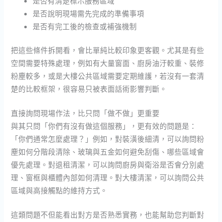
是否有清楚標示服務區域
是否說明現場需先完成的準備事項
是否有完工後的檢查或補強機制
把這些條件拆開看，會比單純比較印象更客觀。尤其是有些
空間需要特殊處理，例如有大量窗面、廚房油汙較重、裝修
粉塵較多，或是大樓公共區域需要定期維護，若沒有一套清
楚的比較框架，很容易只被表面話術影響判斷。
直接詢問現場作法，比只問「做不做」更重要
與其只問「你們有沒有做這個服務」，更有效的問題是：
「你們通常怎麼處理？」例如，對裝潢後細清，可以詢問粉
塵如何分階段清除、玻璃與五金如何避免刮傷、哪些區域會
優先處理。對退租清潔，可以詢問廚房與衛浴是否會分別處
理、窗框與櫃體內部如何清理。對大樓清潔，可以詢問公共
區域與高接觸點的維持方式。
這類問題不但能看出對方是否熟悉實務，也能幫助您判斷對