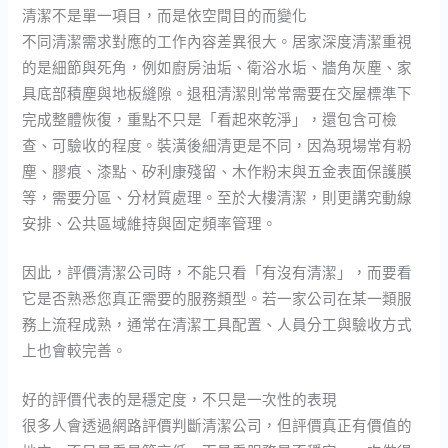
清潔不是單一項目，而是依空間目的而變化
不同清潔需求對應的工作內容差異很大。居家深度清潔重視
的是細節與死角，例如廚房油垢、衛浴水垢、牆角灰塵、家
具底部積塵與地板縫隙。退租清潔則常常需要在交屋標準下
完成整體恢復，重點不只是「看起來乾淨」，還包含可檢
查、可驗收的程度。裝潢後細清更是不同，因為現場常有粉
塵、膠痕、漆點、矽利康殘留、木作粉末與五金表面保護膜
等，需要分區、分材質處理。至於大樓清潔，則更講究動線
安排、公共區域維持與固定頻率管理。
因此，評價清潔公司時，不能只看「有沒有清潔」，而要看
它是否熟悉您真正需要的服務類型。若一家公司在某一類服
務上流程成熟，通常在清潔工具配置、人員分工與驗收方式
上也會較完善。
好的評價代表的是穩定度，不只是一次性的表現
很多人會透過網路評價判斷清潔公司，但評價真正有價值的