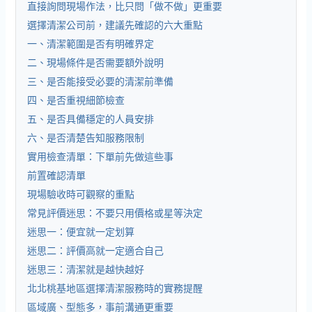
直接詢問現場作法，比只問「做不做」更重要
選擇清潔公司前，建議先確認的六大重點
一、清潔範圍是否有明確界定
二、現場條件是否需要額外說明
三、是否能接受必要的清潔前準備
四、是否重視細節檢查
五、是否具備穩定的人員安排
六、是否清楚告知服務限制
實用檢查清單：下單前先做這些事
前置確認清單
現場驗收時可觀察的重點
常見評價迷思：不要只用價格或星等決定
迷思一：便宜就一定划算
迷思二：評價高就一定適合自己
迷思三：清潔就是越快越好
北北桃基地區選擇清潔服務時的實務提醒
區域廣、型態多，事前溝通更重要