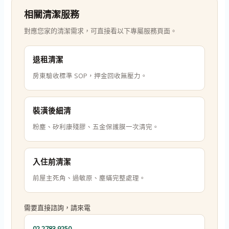
相關清潔服務
對應您家的清潔需求，可直接看以下專屬服務頁面。
退租清潔
房東驗收標準 SOP，押金回收無壓力。
裝潢後細清
粉塵、矽利康殘膠、五金保護膜一次清完。
入住前清潔
前屋主死角、過敏原、塵蟎完整處理。
需要直接諮詢，請來電
02 2783 9250