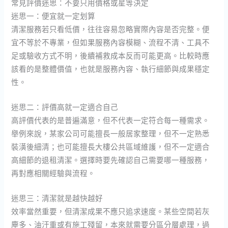
常見評價迷思：不要只用價格或星等決定
迷思一：便宜就一定划算
清潔服務若只看低價，往往容易忽略實際內容是否完整。便
宜不等於不專業，但如果服務內容模糊、流程不清、工具不
足或驗收方式不明，後續補救成本反而可能更高。比較時應
該看的是整體價值，也就是服務內容、執行細節與成果穩定
性。
迷思二：評價高就一定適合自己
高評價代表的是普遍滿意，但不代表一定符合每一種需求。
舉例來說，某家公司可能擅長一般居家整理，但不一定熟悉
裝潢後細清；也可能擅長大樓公共區域維護，但不一定適合
高細節的退租清潔。選擇時要先確認自己需要哪一種服務，
再對應相關經驗與流程。
迷思三：清潔就是越快越好
效率當然重要，但清潔成果不應只追求速度。某些空間若灰
塵多、油汙重或有施工殘留，本來就需要分區分層處理，過