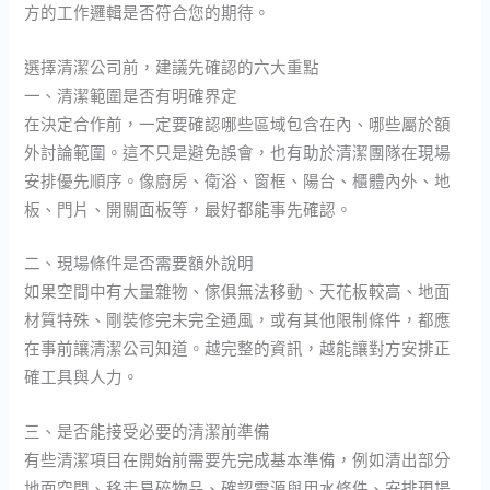
方的工作邏輯是否符合您的期待。
選擇清潔公司前，建議先確認的六大重點
一、清潔範圍是否有明確界定
在決定合作前，一定要確認哪些區域包含在內、哪些屬於額
外討論範圍。這不只是避免誤會，也有助於清潔團隊在現場
安排優先順序。像廚房、衛浴、窗框、陽台、櫃體內外、地
板、門片、開關面板等，最好都能事先確認。
二、現場條件是否需要額外說明
如果空間中有大量雜物、傢俱無法移動、天花板較高、地面
材質特殊、剛裝修完未完全通風，或有其他限制條件，都應
在事前讓清潔公司知道。越完整的資訊，越能讓對方安排正
確工具與人力。
三、是否能接受必要的清潔前準備
有些清潔項目在開始前需要先完成基本準備，例如清出部分
地面空間、移走易碎物品、確認電源與用水條件、安排現場