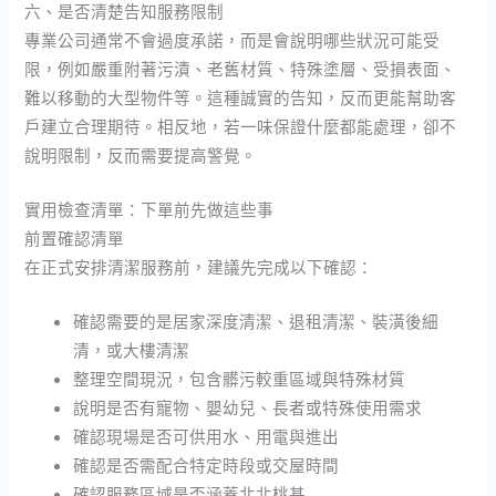
六、是否清楚告知服務限制
專業公司通常不會過度承諾，而是會說明哪些狀況可能受
限，例如嚴重附著污漬、老舊材質、特殊塗層、受損表面、
難以移動的大型物件等。這種誠實的告知，反而更能幫助客
戶建立合理期待。相反地，若一味保證什麼都能處理，卻不
說明限制，反而需要提高警覺。
實用檢查清單：下單前先做這些事
前置確認清單
在正式安排清潔服務前，建議先完成以下確認：
確認需要的是居家深度清潔、退租清潔、裝潢後細
清，或大樓清潔
整理空間現況，包含髒污較重區域與特殊材質
說明是否有寵物、嬰幼兒、長者或特殊使用需求
確認現場是否可供用水、用電與進出
確認是否需配合特定時段或交屋時間
確認服務區域是否涵蓋北北桃基