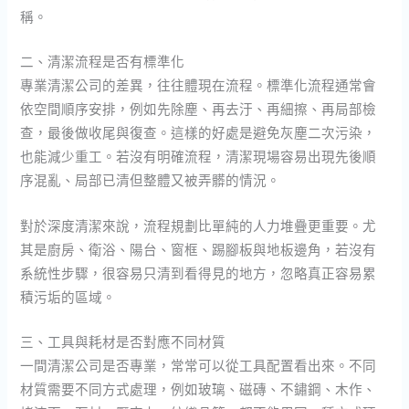
稱。
二、清潔流程是否有標準化
專業清潔公司的差異，往往體現在流程。標準化流程通常會
依空間順序安排，例如先除塵、再去汙、再細擦、再局部檢
查，最後做收尾與復查。這樣的好處是避免灰塵二次污染，
也能減少重工。若沒有明確流程，清潔現場容易出現先後順
序混亂、局部已清但整體又被弄髒的情況。
對於深度清潔來說，流程規劃比單純的人力堆疊更重要。尤
其是廚房、衛浴、陽台、窗框、踢腳板與地板邊角，若沒有
系統性步驟，很容易只清到看得見的地方，忽略真正容易累
積污垢的區域。
三、工具與耗材是否對應不同材質
一間清潔公司是否專業，常常可以從工具配置看出來。不同
材質需要不同方式處理，例如玻璃、磁磚、不鏽鋼、木作、