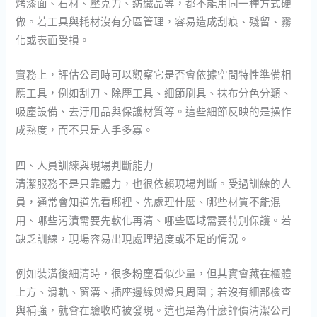
烤漆面、石材、壓克力、紡織品等，都不能用同一種方式硬
做。若工具與耗材沒有分區管理，容易造成刮痕、殘留、霧
化或表面受損。
實務上，評估公司時可以觀察它是否會依據空間特性準備相
應工具，例如刮刀、除塵工具、細節刷具、抹布分色分類、
吸塵設備、去汙用品與保護材質等。這些細節反映的是操作
成熟度，而不只是人手多寡。
四、人員訓練與現場判斷能力
清潔服務不是只靠體力，也很依賴現場判斷。受過訓練的人
員，通常會知道先看哪裡、先處理什麼、哪些材質不能混
用、哪些污漬需要先軟化再清、哪些區域需要特別保護。若
缺乏訓練，現場容易出現處理過度或不足的情況。
例如裝潢後細清時，很多粉塵看似少量，但其實會藏在櫃體
上方、滑軌、窗溝、插座邊緣與燈具周圍；若沒有細部檢查
與補強，就會在驗收時被發現。這也是為什麼評價清潔公司