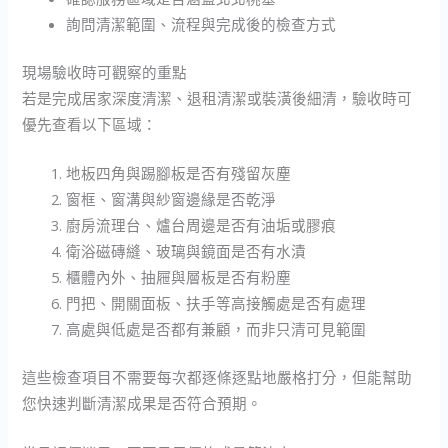
詢問清潔範圍、流程與完成後的檢查方式
現場驗收時可觀察的重點
若是完成居家深度清潔、退租清潔或裝潢後細清，驗收時可
優先查看以下區域：
地板四角與踢腳板是否有殘留灰塵
窗框、窗溝與紗窗邊緣是否乾淨
廚房流理台、爐台周邊是否有油垢或膠痕
衛浴磁磚縫、玻璃與鏡面是否有水漬
櫃體內外、抽屜與層板是否有粉塵
門把、開關面板、扶手等高接觸處是否有處理
高處與低處是否都有兼顧，而非只清可見範圍
這些檢查項目不需要每次都逐條逐點地嚴格打分，但能幫助
您快速判斷清潔成果是否符合預期。