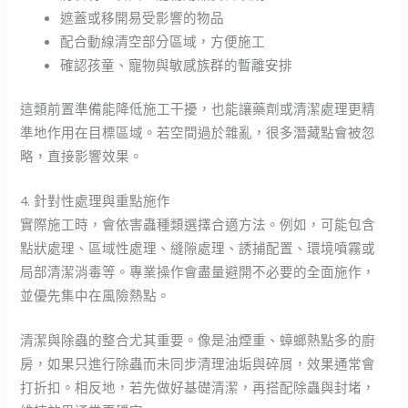
遮蓋或移開易受影響的物品
配合動線清空部分區域，方便施工
確認孩童、寵物與敏感族群的暫離安排
這類前置準備能降低施工干擾，也能讓藥劑或清潔處理更精
準地作用在目標區域。若空間過於雜亂，很多潛藏點會被忽
略，直接影響效果。
4. 針對性處理與重點施作
實際施工時，會依害蟲種類選擇合適方法。例如，可能包含
點狀處理、區域性處理、縫隙處理、誘捕配置、環境噴霧或
局部清潔消毒等。專業操作會盡量避開不必要的全面施作，
並優先集中在風險熱點。
清潔與除蟲的整合尤其重要。像是油煙重、蟑螂熱點多的廚
房，如果只進行除蟲而未同步清理油垢與碎屑，效果通常會
打折扣。相反地，若先做好基礎清潔，再搭配除蟲與封堵，