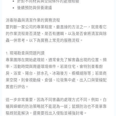
針對不同材質與空間條件的處理經驗
後續預防與保養建議
消毒除蟲與清潔作業的實務流程
要判斷一家公司的專業程度，最直接的方法之一，就是看它
的作業流程是否清楚、是否有邏輯，以及是否會將清潔與除
蟲一併思考。以下為實務上常見的服務流程。
1. 現場勘查與問題判讀
專業團隊在開始處理前，通常會先了解害蟲出現的位置、頻
率、活動時間與周邊環境條件。若是住宅，會特別查看廚
房、浴室、陽台、排水孔、冰箱後方、櫥櫃縫隙等；若是商
業空間，則會視動線、倉儲、垃圾集中處、出入口與管線配
置進行評估。
這一步非常重要，因為不同害蟲的處理方式不同。例如，白
蟻與蟑螂的防治策略就不能混為一談；鼠類防治也不是單靠
驅趕就能解決，還需要找出入侵點並補強封堵。