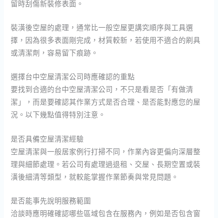
留時刮傷新裝修表面。
裝潢後空屋的處理，通常比一般空屋更講究順序與工具選
擇，因為很多表面剛完成，材質較新，若使用不適合的刷具
或清潔劑，容易留下痕跡。
選擇台中空屋清潔公司時應確認的重點
要找到合適的台中空屋清潔公司，不只是看是否「有做清
潔」，而是要確認其作業方式是否合理、是否能對應您的屋
況。以下幾點值得特別注意。
是否具備空屋清潔經驗
空屋清潔與一般居家例行打掃不同，作業內容更偏向深層整
理與細節處理。若公司有處理過退租、交屋、長期空置或裝
潢後細清等類型，就較能掌握作業節奏與常見問題。
是否能事先說明服務範圍
洽談時應明確確認哪些區域包含在服務內，例如是否包含窗