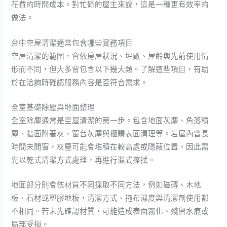
花費的時間成本。對忙碌的屋主來說，這是一種更有效率的
做法。
台中空屋清潔通常包含哪些實務項目
空屋清潔的範圍，會依房屋狀況、坪數、屋齡與先前使用情
形而不同，但大多會包含以下幾大類。了解這些項目，有助
於在洽詢時確認服務內容是否符合需求。
全室基礎除塵與地面整理
全室除塵通常是空屋清潔的第一步。包含地面灰塵、角落積
塵、牆面附著灰、窗台灰塵與櫃體表面清理等。若屋內曾長
時間未開窗，灰塵可能會堆積在較高處或隱蔽位置，因此需
先以乾式清潔方式處理，再進行濕式擦拭。
地面部分則會依材質不同採取不同方法，例如磁磚、木地
板、石材或塑膠地板，清潔方式、拖布濕度與清潔劑使用都
不相同。若未先確認材質，可能造成表面霧化、殘留水痕或
局部受損。