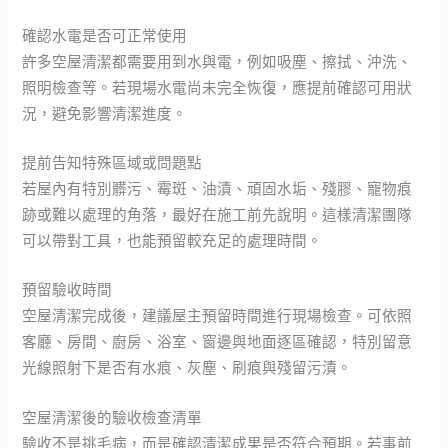
確認水電是否可正常使用
許多空屋清潔都需要用到水與電，例如吸塵、擦拭、沖洗、
照明檢查等。若現場水電尚未完全恢復，應提前確認可用狀
況，避免影響清潔進度。
提前告知特殊區域或問題點
若屋內有特別髒污、霉斑、油漬、頑固水垢、殘膠、寵物痕
跡或難以處理的角落，最好在施工前先說明。這樣清潔團隊
可以帶對工具，也能預留較充足的處理時間。
預留驗收時間
空屋清潔完成後，建議屋主預留時間進行現場檢查。可依照
客廳、房間、廚房、浴室、窗邊與地面逐區確認，特別留意
光線照射下是否有水痕、灰塵、刷痕與殘留污漬。
空屋清潔後的驗收檢查清單
驗收不是挑毛病，而是確認清潔成果是否符合預期。若事前