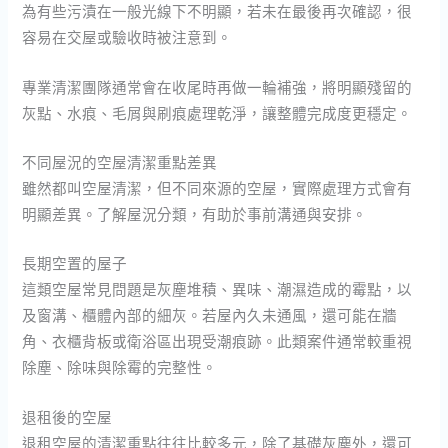
為有些污漬在一般光線下不明顯，若未在最後再次確認，很
容易在交屋或驗收時被注意到。
專業清潔團隊通常會在收尾時再做一輪補強，將明顯殘留的
灰點、水痕、毛屑與刷痕處理乾淨，讓整體完成度更穩定。
不同屋況的空屋清潔重點差異
雖然都叫空屋清潔，但不同來源的空屋，實際處理方式會有
明顯差異。了解屋況分類，有助於事前溝通與安排。
長期空置的屋子
這類空屋常見問題是灰塵堆積、異味、潮濕造成的霉點，以
及窗溝、櫃體內部的細灰。若屋內久未通風，還可能在牆
角、衣櫃背板或衛浴區出現受潮痕跡。此類案件通常較重視
除塵、除味與除霉的完整性。
退租後的空屋
退租空屋的清潔重點往往比較多元，除了基礎灰塵外，還可