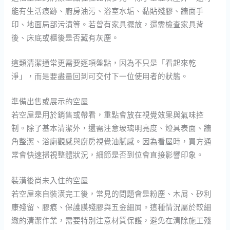
能有生活痕跡、廚房油污、浴室水垢、黏貼殘膠、牆面手
印、地面局部污漬等。若曾有家具擺放，還需檢查家具背
後、床底或櫃後是否藏有灰塵。
這類清潔通常更需要逐項盤點，因為不只是「看起來乾
淨」，而是要盡量回到可交付下一位使用者的狀態。
準備出售或展示的空屋
若空屋是用於銷售或帶看，重點會放在視覺效果與氣味控
制。除了基本清潔外，還需注意玻璃明亮度、燈具表面、牆
角整潔、浴廁觀感與廚房視覺油膩感。因為看屋時，買方通
常會快速掃視整體狀況，細節是否到位會直接影響印象。
裝潢後尚未入住的空屋
若空屋來自裝潢完工後，常見的問題會是粉塵、木屑、矽利
康殘留、膠痕、保護膜殘膠與五金細屑。這種情況屬於較細
緻的清潔作業，需要特別注意材質保護，避免在清除施工殘