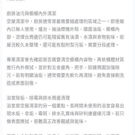
廚房油污與櫥櫃內外清潔
空屋清潔中，廚房通常是最需要細處理的區域之一。即使屋
內已無人使用，爐台、抽油煙機外殼、牆面油垢、櫥櫃內
部、流理台周邊仍可能殘留舊有油漬、水漬與食物氣味。若
屋況較久未整理，還可能有黏附型污垢，需要分段處理。
專業清潔會先確認是否需要清空櫥櫃內容物，再依櫃體材質
進行內外擦拭，並針對五金邊角、把手、鉸鏈周圍加強除
污。若有明顯油垢，通常需要先軟化再清除，避免直接刷洗
造成表面刮傷。
浴室除垢、除霉與排水周邊清理
浴室是空屋清潔的另一個重點。長時間未使用的浴室容易出
現水垢、皂垢、霉斑、排水孔異味與矽利康邊緣污漬。若只
做表面擦拭，很難真正改善觀感與氣味。