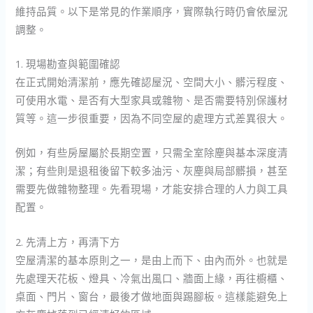
維持品質。以下是常見的作業順序，實際執行時仍會依屋況
調整。
1. 現場勘查與範圍確認
在正式開始清潔前，應先確認屋況、空間大小、髒污程度、
可使用水電、是否有大型家具或雜物、是否需要特別保護材
質等。這一步很重要，因為不同空屋的處理方式差異很大。
例如，有些房屋屬於長期空置，只需全室除塵與基本深度清
潔；有些則是退租後留下較多油污、灰塵與局部髒損，甚至
需要先做雜物整理。先看現場，才能安排合理的人力與工具
配置。
2. 先清上方，再清下方
空屋清潔的基本原則之一，是由上而下、由內而外。也就是
先處理天花板、燈具、冷氣出風口、牆面上緣，再往櫥櫃、
桌面、門片、窗台，最後才做地面與踢腳板。這樣能避免上