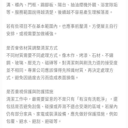
溝、櫃內、門框、踢腳板、陽台、抽油煙機外觀、浴室除垢
等。服務範圍說得越清楚，後續越不容易產生理解落差。
若有些項目不在基本範圍內，也應事前釐清，方便屋主自行
安排，或視需要加做補強。
是否會依材質調整清潔方式
不同材質需要不同處理方式。像木作、烤漆、石材、不鏽
鋼、玻璃、壓克力、磁磚等，對清潔劑與刷洗力道的接受度
並不相同。專業公司應該懂得先辨識材質，再決定處理方
式，避免因過度去污而造成表面損傷。
是否重視保護與防護措施
清潔工作中，最需要留意的不是只有「有沒有洗乾淨」，還
包括是否避免刮傷、碰撞或弄濕不適合受潮的區域。若屋內
仍有部分家具、家電或裝潢設備，應先做好保護措施，例如
包覆、避水、避刮、避碰等。