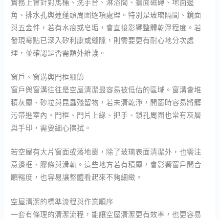
實務上會針對馬桶、洗手台、淋浴間、牆面磁磚、地面邊
角、排水孔與蓮蓬頭周圍逐項處理。特別是玻璃隔間、鏡面
與五金件，若有水痕或皂垢，會直接影響整體乾淨程度。若
發現霉點已深入矽利康或縫隙，則需要更有耐心地分次處
理，並確認是否需額外維護。
窗戶、窗溝與門框細節
窗戶與窗溝往往是空屋清潔最容易被低估的區域。窗溝會堆
積灰塵、砂粒與昆蟲殘留物，若未清乾淨，開窗時容易將髒
污帶進室內。門框、門片上緣、把手、鎖孔周圍也常有灰層
與手印，需要細心擦拭。
若空屋有大片窗面或落地窗，除了玻璃表面清潔外，也需注
意邊框、膠條與滑軌。這些地方若有積塵，會影響窗戶開合
順暢度，也容易讓整體看起來不夠細緻。
空屋清潔的標準流程與作業順序
一套有條理的清潔流程，能讓空屋清潔更有效率，也更容易