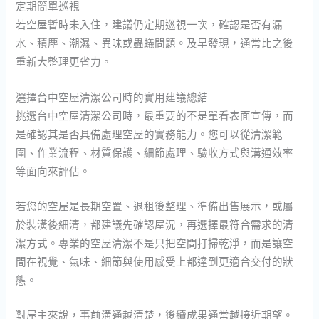
定期簡單巡視
若空屋暫時未入住，建議仍定期巡視一次，確認是否有漏
水、積塵、潮濕、異味或蟲蟻問題。及早發現，通常比之後
重新大整理更省力。
選擇台中空屋清潔公司時的實用建議總結
挑選台中空屋清潔公司時，最重要的不是單看表面宣傳，而
是確認其是否具備處理空屋的實務能力。您可以從清潔範
圍、作業流程、材質保護、細節處理、驗收方式與溝通效率
等面向來評估。
若您的空屋是長期空置、退租後整理、準備出售展示，或屬
於裝潢後細清，都建議先確認屋況，再選擇最符合需求的清
潔方式。專業的空屋清潔不是只把空間打掃乾淨，而是讓空
間在視覺、氣味、細節與使用感受上都達到更適合交付的狀
態。
對屋主來說，事前溝通越清楚，後續成果通常越接近期望。