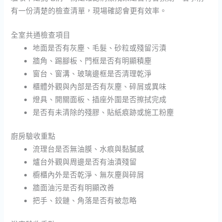
有一份清楚的檢查清單，現場確認會更有效率。
全室共通檢查項目
地面是否有灰塵、毛髮、砂粒或殘留污漬
牆角、踢腳板、門框是否有明顯積塵
窗台、窗溝、玻璃邊框是否清理乾淨
櫃體外觀與內部是否有灰塵、碎屑或異味
燈具、開關面板、插座外圍是否擦拭完成
是否有未清除的殘膠、貼紙痕跡或施工粉塵
廚房驗收重點
流理台是否無油膜、水痕與黏膩感
爐台外觀與周邊是否有油漬殘留
櫥櫃內外是否乾淨、無灰塵與碎屑
牆面油污是否有明顯改善
把手、鉸鏈、角落是否有被忽略