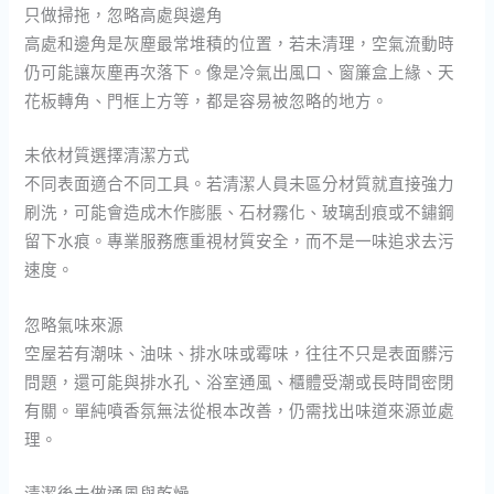
只做掃拖，忽略高處與邊角
高處和邊角是灰塵最常堆積的位置，若未清理，空氣流動時
仍可能讓灰塵再次落下。像是冷氣出風口、窗簾盒上緣、天
花板轉角、門框上方等，都是容易被忽略的地方。
未依材質選擇清潔方式
不同表面適合不同工具。若清潔人員未區分材質就直接強力
刷洗，可能會造成木作膨脹、石材霧化、玻璃刮痕或不鏽鋼
留下水痕。專業服務應重視材質安全，而不是一味追求去污
速度。
忽略氣味來源
空屋若有潮味、油味、排水味或霉味，往往不只是表面髒污
問題，還可能與排水孔、浴室通風、櫃體受潮或長時間密閉
有關。單純噴香氛無法從根本改善，仍需找出味道來源並處
理。
清潔後未做通風與乾燥