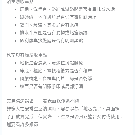
浴室驗收重點
馬桶、洗手台、浴缸或淋浴間是否有異味或水垢
磁磚縫、地面邊角是否仍有霉斑或污垢
鏡面、玻璃、五金是否有水痕
排水孔周圍是否有異物或堵塞痕跡
矽利康與接縫處是否有明顯黑點
臥室與客廳驗收重點
地板是否清爽、無沙粒與黏膩感
床底、櫃底、電視櫃後方是否有積塵
窗簾軌道、窗框與門片上緣是否乾淨
牆面是否有明顯手印或局部汙漬
常見清潔誤區：只看表面乾淨還不夠
許多人在安排空屋清潔時，容易以為「地板亮了、桌面擦
了」就算完成，但實際上，空屋是否真正適合交付或使用，
還要看許多細節。