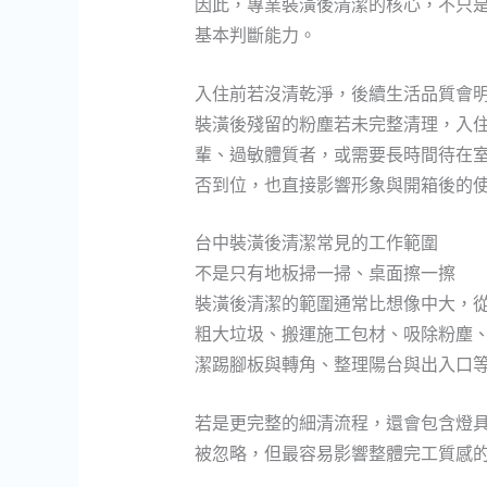
因此，專業裝潢後清潔的核心，不只
基本判斷能力。
入住前若沒清乾淨，後續生活品質會
裝潢後殘留的粉塵若未完整清理，入
輩、過敏體質者，或需要長時間待在
否到位，也直接影響形象與開箱後的
台中裝潢後清潔常見的工作範圍
不是只有地板掃一掃、桌面擦一擦
裝潢後清潔的範圍通常比想像中大，
粗大垃圾、搬運施工包材、吸除粉塵
潔踢腳板與轉角、整理陽台與出入口
若是更完整的細清流程，還會包含燈
被忽略，但最容易影響整體完工質感