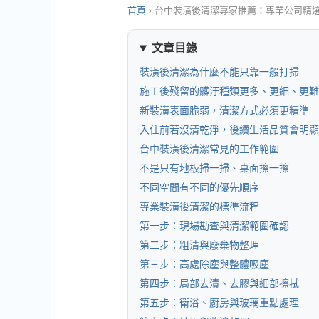
首頁
›
台中裝潢後清潔專家推薦：專業公司精
文章目錄
裝潢後清潔為什麼不能只靠一般打掃
施工後殘留的髒汙種類更多、更細、更難
新裝潢表面脆弱，清潔方式必須更精準
入住前若沒清乾淨，後續生活品質會明顯
台中裝潢後清潔常見的工作範圍
不是只有地板掃一掃、桌面擦一擦
不同空間有不同的優先順序
專業裝潢後清潔的標準流程
第一步：現場勘查與清潔範圍確認
第二步：粗清與廢棄物整理
第三步：高處除塵與整體吸塵
第四步：局部去漬、去膠與細部擦拭
第五步：衛浴、廚房與玻璃重點處理