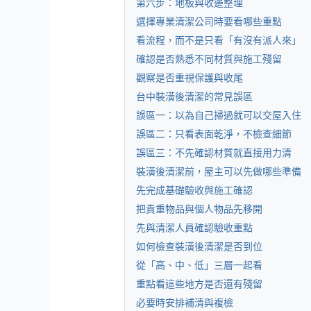
第六步：地板與收邊整理
選擇專業清潔公司時要看哪些重點
看流程，而不是只看「有沒有派人來」
確認是否熟悉不同材質與施工殘留
觀察是否重視保護與收尾
台中裝潢後清潔的常見誤區
誤區一：以為自己掃過就可以交屋入住
誤區二：只看表面乾淨，不檢查細節
誤區三：不先確認材質就直接用力清
裝潢後清潔前，屋主可以先做哪些準備
先完成基礎驗收與施工確認
把貴重物品與個人物品先移開
先與清潔人員確認驗收重點
如何檢查裝潢後清潔是否到位
從「高、中、低」三層一起看
重點看這些地方是否還有殘留
必要時安排補清與複檢