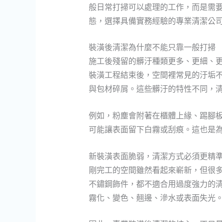
般日常打掃可以處理的工作，而是需
態，選擇具備實務經驗的專業清潔公
裝潢後清潔為什麼不能只靠一般打掃
施工後殘留的髒汙種類更多、更細、
裝潢工程結束後，空間裡常見的汙垢
與包材碎屑。這些髒汙的特性不同，
例如，粉塵會附著在櫃體上緣、踢腳
可能讓表面留下白霧或刮痕。這也是
新裝潢表面脆弱，清潔方式必須更精
剛完工的空間雖然看起來嶄新，但很
不鏽鋼飾件，都不適合用過度強力的
霧化、變色、翹邊、滲水或表面失光