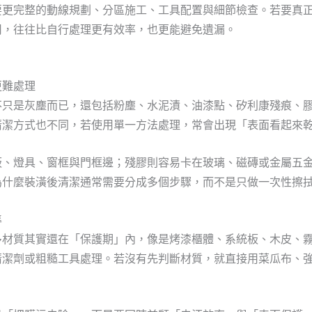
要更完整的動線規劃、分區施工、工具配置與細節檢查。若要真
司，往往比自行處理更有效率，也更能避免遺漏。
更難處理
不只是灰塵而已，還包括粉塵、水泥漬、油漆點、矽利康殘痕、
清潔方式也不同，若使用單一方法處理，常會出現「表面看起來
板、燈具、窗框與門框邊；殘膠則容易卡在玻璃、磁磚或金屬五
為什麼裝潢後清潔通常需要分成多個步驟，而不是只做一次性擦
準
多材質其實還在「保護期」內，像是烤漆櫃體、系統板、木皮、
清潔劑或粗糙工具處理。若沒有先判斷材質，就直接用菜瓜布、
。