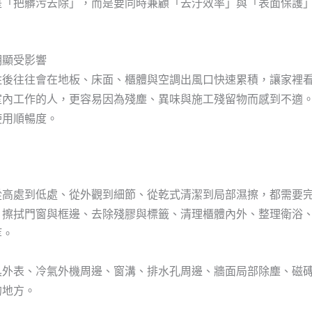
是「把髒污去除」，而是要同時兼顧「去汙效率」與「表面保護
明顯受影響
住後往往會在地板、床面、櫃體與空調出風口快速累積，讓家裡
室內工作的人，更容易因為殘塵、異味與施工殘留物而感到不適
使用順暢度。
從高處到低處、從外觀到細節、從乾式清潔到局部濕擦，都需要
、擦拭門窗與框邊、去除殘膠與標籤、清理櫃體內外、整理衛浴
等。
具外表、冷氣外機周邊、窗溝、排水孔周邊、牆面局部除塵、磁
的地方。