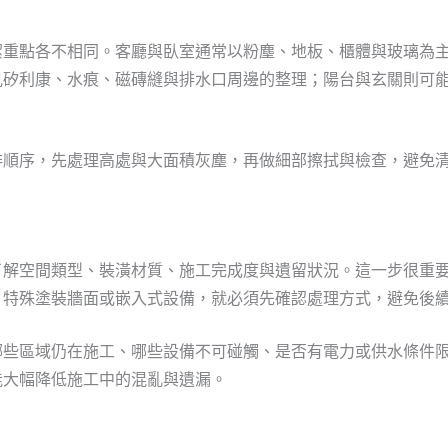
潔重點各不相同。客廳與臥室通常以粉塵、地板、櫃體與玻璃為
見矽利康、水痕、磁磚縫與排水口周邊的整理；陽台與玄關則可
排順序，先處理高處與大面積灰塵，再做細部擦拭與檢查，避免
了解空間類型、裝潢材質、施工完成度與遺留狀況。這一步很重
、特殊塗裝牆面或嵌入式設備，就必須先確認處理方式，避免後
哪些區域仍在施工、哪些設備不可碰觸、是否有電力或供水條件
能大幅降低施工中的混亂與遺漏。