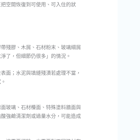
正把空間恢復到可使用、可入住的狀
膠帶殘膠、木屑、石材粉末、玻璃細屑
乾淨了，但細節仍很多」的情況。
金表面；水泥與填縫殘漬若處理不當，
拭。
霧面玻璃、石材檯面、特殊塗料牆面與
強酸強鹼清潔劑或過量水分，可能造成