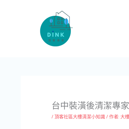
跳
至
主
要
內
容
台中裝潢後清潔專
/
頂客社區大樓清潔小知識
/ 作者:
大