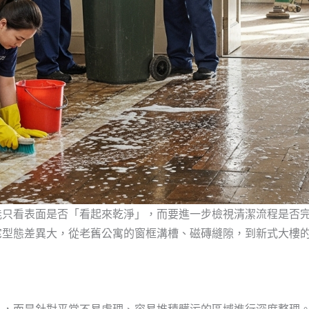
能只看表面是否「看起來乾淨」，而要進一步檢視清潔流程是否
宅型態差異大，從老舊公寓的窗框溝槽、磁磚縫隙，到新式大樓