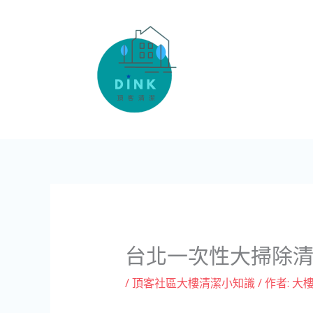
跳
至
主
要
內
容
台北一次性大掃除
/
頂客社區大樓清潔小知識
/ 作者:
大