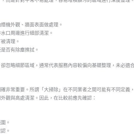
」，而是針對平常不易處理、容易堆積髒污的區域進行深度整理
。
油煙機外觀、牆面表面做處理。
排水口周邊進行細部清潔。
有被清理。
板是否有除塵擦拭。
，卻忽略細節區域，通常代表服務內容較偏向基礎整理，未必適
明確非常重要。所謂「大掃除」在不同業者之間可能有不同定義
體外觀與高處清潔。因此，在比較前應先確認：
範圍。
確認。