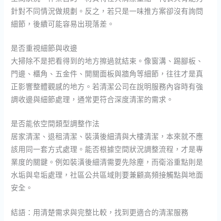
針對不同情況做規劃。反之，若只是一味推方案卻沒有詢問
細節，後續可能容易出現落差。
是否重視細節與收邊
大掃除不是把看得到的地方擦過就結束。像窗溝、踢腳板、
門邊、櫃角、五金件、開關面板與牆角等細節，往往才是真
正影響整體觀感的地方。若清潔公司在說明服務內容時有強
調收邊與細節處理，通常更符合深度清潔的需求。
是否能依空間類型調整作法
居家清潔、退租清潔、裝潢後細清與大樓清潔，本來就不應
該用同一套方式處理。能否根據空間狀況調整流程，才是專
業度的關鍵。例如裝潢後細清需要先除塵，而衛浴重點則是
水垢與皂垢處理，社區公共區域則要兼顧高頻接觸點與地面
安全。
結語：用清楚需求與完整比較，找到更適合的清潔服務