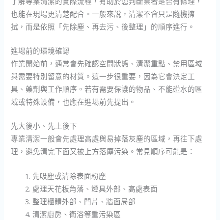
了解專業清潔的實際流程，有助於您判斷業者是否有條理，
也能在現場更清楚配合。一般來說，清潔不會只是隨機擦
拭，而是依照「先除塵、再去污、後整理」的順序進行。
進場前的環境確認
作業開始前，通常會先確認空間狀態、清潔重點、禁用區域
與需要特別留意的材質。這一步很重要，因為它會決定工
具、藥劑與工作順序。若有需要保護的物品、不能碰水的區
域或特殊設備，也應在進場前先提出。
先大後小、先上後下
專業清潔一般會先處理高處與易掉落灰塵的區域，再往下處
理，避免清完下面又被上方落塵污染。常見順序可能是：
先吸塵或清除表面粉塵
處理天花板角落、燈具外部、高處表面
整理櫃體外部、門片、牆面局部
清潔廚房、衛浴等重污染區