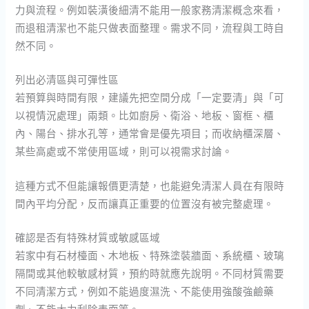
力與流程。例如裝潢後細清不能用一般家務清潔概念來看，
而退租清潔也不能只做表面整理。需求不同，流程與工時自
然不同。
列出必清區與可彈性區
若預算與時間有限，建議先把空間分成「一定要清」與「可
以視情況處理」兩類。比如廚房、衛浴、地板、窗框、櫃
內、陽台、排水孔等，通常會是優先項目；而收納櫃深層、
某些高處或不常使用區域，則可以視需求討論。
這種方式不但能讓報價更清楚，也能避免清潔人員在有限時
間內平均分配，反而讓真正重要的位置沒有被完整處理。
確認是否有特殊材質或敏感區域
若家中有石材檯面、木地板、特殊塗裝牆面、系統櫃、玻璃
隔間或其他較敏感材質，預約時就應先說明。不同材質需要
不同清潔方式，例如不能過度濕洗、不能使用強酸強鹼藥
劑、不能大力刮除表面等。