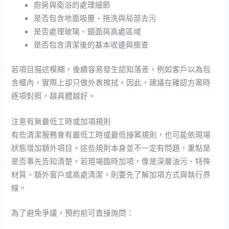
廚房與衛浴的處理細節
是否包含地面吸塵、拖洗與局部去污
是否處理玻璃、鏡面與高處區域
是否包含清潔後的基本收邊與檢查
若項目描述模糊，後續容易發生認知落差，例如客戶以為包
含櫃內，實際上卻只做外表擦拭。因此，建議在確認方案時
逐項對照，越具體越好。
注意有無最低工時或加項規則
有些清潔服務會有最低工時或最低接案規則，也可能依現場
狀態增加額外項目。這些規則本身並不一定有問題，重點是
是否事先告知清楚。若現場臨時加項，像是深層油污、特殊
材質、額外窗戶或高處清潔，則要先了解加項方式與執行界
線。
為了避免爭議，預約前可直接詢問：