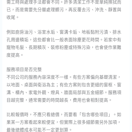
需工時與處理手法都會不同。許多清潔工作不是單純擦拭而
已，而是需要先分層處理髒污，再反覆去污、沖洗、靜置與
收尾。
例如廚房油污、浴室水垢、窗溝卡垢、地板黏附污漬、排水
孔周邊積垢，這些都會比一般表面除塵更花時間。若家中有
寵物毛髮、長期積灰、裝修粉塵或特殊污染，也會使作業難
度提高。
服務項目是否完整
不同公司的服務內容深度不一樣。有些方案偏向基礎清潔，
以地面、桌面與衛浴為主；有些方案則包含更細的窗框、窗
溝、櫃內、家電外觀、燈具、牆面局部與五金細節。服務項
目越完整，通常需要的時間越長，費用也會相對提高。
比較報價時，不應只看總價，而要看「包含哪些項目」。如
果某一方案看起來較便宜，但實際上很多細節需另外加項，
最後總體成本可能不一定更划算。