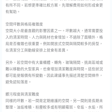
有所不同。若想更準確比較方案，先理解費用如何形成會更
有幫助。
空間坪數與格局複雜度
空間大小是最直觀的影響因素之一。坪數越大，通常需要投
入的清潔時間、人力與耗材也會增加。不過除了面積外，格
局是否複雜也很重要。例如開放式空間與隔間較多的房型，
在清潔分工與動線安排上就會有差異。
另外，若空間中有大量櫃體、轉角、玻璃隔間、挑高區域或
難以移動的大型家具，也會增加清潔難度與時間。這些狀況
都可能使報價有所變動，因此建議事先描述清楚空間條件，
避免認知落差。
髒污程度與清潔難度
同樣的坪數，若一間是定期維護的空間，另一間則是長期未
整理、油垢堆積、粉塵較多或有明顯霉斑、皂垢、水垢，所