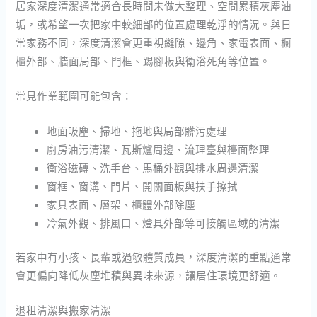
居家深度清潔通常適合長時間未做大整理、空間累積灰塵油
垢，或希望一次把家中較細部的位置處理乾淨的情況。與日
常家務不同，深度清潔會更重視縫隙、邊角、家電表面、櫥
櫃外部、牆面局部、門框、踢腳板與衛浴死角等位置。
常見作業範圍可能包含：
地面吸塵、掃地、拖地與局部髒污處理
廚房油污清潔、瓦斯爐周邊、流理臺與檯面整理
衛浴磁磚、洗手台、馬桶外觀與排水周邊清潔
窗框、窗溝、門片、開關面板與扶手擦拭
家具表面、層架、櫃體外部除塵
冷氣外觀、排風口、燈具外部等可接觸區域的清潔
若家中有小孩、長輩或過敏體質成員，深度清潔的重點通常
會更偏向降低灰塵堆積與異味來源，讓居住環境更舒適。
退租清潔與搬家清潔