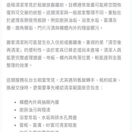
退租清潔常見於租屋族搬離前，目標通常是盡可能將空間恢
復到可交屋的狀態。這類清潔與一般居家整理不同，重點在
於處理長期使用痕跡，例如廚房油垢、浴室水垢、窗溝灰
塵、牆角積垢、門片污漬與櫃體內外的殘留髒污。
搬家清潔則可能發生在入住前或搬離後，重視的是「清空後
再清潔」的便利性。由於家具已移走或尚未進場，清潔人員
能更完整處理牆邊、地板、櫃內與角落位置，較能達到全面
整理的效果。
這類服務在台北相當常見，尤其遇到舊屋轉手、租約結束、
換屋交接時，更需要事先確認清潔範圍是否包含：
櫃體內外與抽屜內層
廚房油污與殘渣
浴室皂垢、水垢與排水孔周邊
窗框、窗溝、紗窗可清潔程度