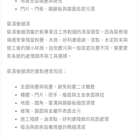
地板全面吸塵與拖洗
門片、門框、踢腳板與牆面局部污漬
裝潢後細清
裝潢後細清屬於較專業且工序較細的清潔類型，因為裝修現
場通常會殘留粉塵、木屑、矽利康痕跡、漆點、水泥粉末與
施工後的細小碎屑。這些髒污與一般家庭灰塵不同，需要更
有系統的處理順序與工具選擇。
裝潢後細清的重點通常包括：
全面除塵與吸塵，避免粉塵二次飄散
櫃體、門片、把手、檯面與五金表面擦拭
地面、牆角、窗溝與踢腳板細部清理
玻璃、鏡面與金屬件表面去污
施工殘膠、油漆點、矽利康殘痕的局部處理
衛浴與廚房設備周邊的精細清潔