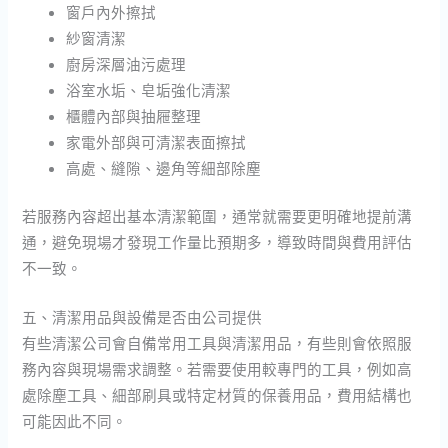
窗戶內外擦拭
紗窗清潔
廚房深層油污處理
浴室水垢、皂垢強化清潔
櫃體內部與抽屜整理
家電外部與可清潔表面擦拭
高處、縫隙、邊角等細部除塵
若服務內容超出基本清潔範圍，通常就需要更明確地提前溝
通，避免現場才發現工作量比預期多，導致時間與費用評估
不一致。
五、清潔用品與設備是否由公司提供
有些清潔公司會自備常用工具與清潔用品，有些則會依照服
務內容與現場需求調整。若需要使用較專門的工具，例如高
處除塵工具、細部刷具或特定材質的保養用品，費用結構也
可能因此不同。