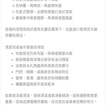
先除塵、再擦拭、再處理地面
先乾式整理，必要時再進行濕式清潔
最後集中檢查細節、角落與易遺漏處
這樣的流程有助於避免灰塵反覆落下，也能減少剛清完又被
弄髒的情況。
清潔完成後可檢查的項目
地面是否仍有毛髮、碎屑或殘留水痕
廚房檯面與流理台是否有油污殘留
浴室排水孔周邊與角落是否有髒污
門把、開關、桌面是否有擦拭到位
窗框、窗溝、邊角是否有明顯粉塵
櫃體表面與把手是否乾淨
如果是深度清潔、退租清潔或裝潢後細清，這些細節檢查更
重要。因為這類服務的重點，往往就在容易被忽略的地方。