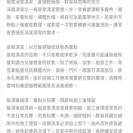
居家深度清潔：處理較細部、較容易忽略的地方
深度清潔比一般居家清潔更進一步，常會處理較多邊角、縫
隙、家電外部、櫃體外緣、燈具可及範圍等地方。若家中平
時較少做徹底整理，或希望一次把累積髒污盡量清除，通常
會更接近深度清潔的需求。
退租清潔：以交屋與驗收狀態為重點
退租清潔的目標，不只是看起來乾淨，而是盡可能讓房屋恢
復到適合交屋檢查的狀態。除了地板、浴室、廚房之外，常
見重點還包括櫃體內外、窗框、門片、牆面可清潔部位、排
水孔周邊等。由於這類工作通常需要更完整的整理，詢價時
要特別確認服務範圍是否涵蓋細節。
裝潢後細清：重點在粉塵、殘膠與施工後殘留
裝潢後細清與一般居家清潔差異更明顯。施工後環境常見的
不是日常灰塵，而是粉塵、木屑、細碎殘料、膠痕與藏在縫
隙中的施工殘留。這類清潔必須由上而下、由內而外逐區處
理，避免粉塵再次落下。若家中剛完成裝潢、系統櫃安裝或