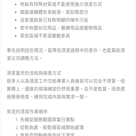
地板有特殊材質或不能使用強力清潔方式
牆面或櫃體有易脫落、易刮傷部分
浴室或廚房已有較明顯的陳年污垢
家中有嬰幼兒用品、醫療用品或寵物用品
某些區域不希望搬動家具
事先說明這些情況，能降低清潔過程中的意外，也能幫助清
潔公司調整方法。
清潔當天的流程與檢查方式
很多人以為清潔工作交給專業人員後就可以完全不用管，但
實務上，適度的現場確認仍然很重要。這不是監督，而是透
過簡單檢查，確保完成內容與需求一致。
常見的清潔作業順序
先確認服務範圍與當日重點
從較高處、較乾燥區域開始處理
再依空間動線逐步往下清潔