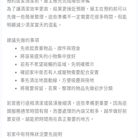
預約居家清潔前，屋主應先完成哪些準備
為了讓清潔效率更高、結果更接近預期，屋主在預約前可以
先做一些簡單整理。這些準備不一定需要花很多時間，但能
明顯減少清潔當天的混亂。
建議先做的事項
先收起貴重物品、證件與現金
將容易遺失的小物集中放好
若有不希望碰觸的區域，先明確標示
確認家中是否有人或寵物需要配合安置
事先清出地面動線，方便吸塵與拖地
將需要保留、丟棄、整理的物品先做初步分類
若是進行退租清潔或裝潢後細清，這些準備更重要。因為這
類服務通常時間有限，而要處理的內容又較多，越早做好前
置安排，越能把時間用在真正需要的地方。
若家中有特殊狀況要先說明