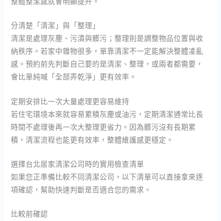
整體整潔感就會明顯提升。
分清楚「清潔」與「整理」
清潔是處理灰塵、污漬與髒污；整理則是調整物品位置與收
納秩序。若家中雜物很多，單靠清潔不一定能解決整體凌亂
感。預約前先判斷自己要的是清潔、整理，或兩者都需要，
會比單純喊「全部弄乾淨」更有效率。
定期安排比一次大量處理更容易維持
若住宅環境本來就容易累積灰塵或油污，定期清潔通常比長
時間不處理後再一次大整理更省力。因為髒污沒有長期累
積，清潔流程也能更有效率，整體維護感更穩定。
選擇台北居家清潔公司時的實用檢查清單
如果您正準備比較不同清潔公司，以下清單可以直接拿來逐
項確認，幫助快速判斷是否適合您的需求。
比較前確認