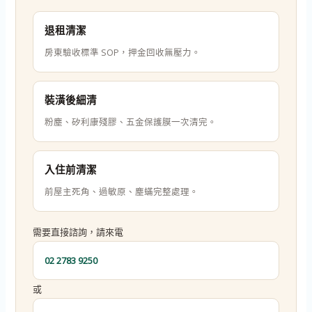
退租清潔
房東驗收標準 SOP，押金回收無壓力。
裝潢後細清
粉塵、矽利康殘膠、五金保護膜一次清完。
入住前清潔
前屋主死角、過敏原、塵蟎完整處理。
需要直接諮詢，請來電
02 2783 9250
或