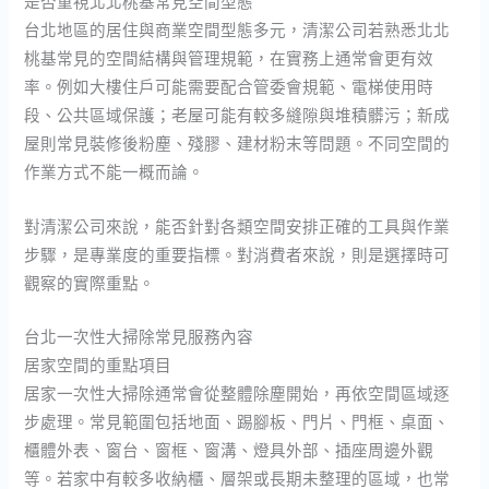
是否重視北北桃基常見空間型態
台北地區的居住與商業空間型態多元，清潔公司若熟悉北北
桃基常見的空間結構與管理規範，在實務上通常會更有效
率。例如大樓住戶可能需要配合管委會規範、電梯使用時
段、公共區域保護；老屋可能有較多縫隙與堆積髒污；新成
屋則常見裝修後粉塵、殘膠、建材粉末等問題。不同空間的
作業方式不能一概而論。
對清潔公司來說，能否針對各類空間安排正確的工具與作業
步驟，是專業度的重要指標。對消費者來說，則是選擇時可
觀察的實際重點。
台北一次性大掃除常見服務內容
居家空間的重點項目
居家一次性大掃除通常會從整體除塵開始，再依空間區域逐
步處理。常見範圍包括地面、踢腳板、門片、門框、桌面、
櫃體外表、窗台、窗框、窗溝、燈具外部、插座周邊外觀
等。若家中有較多收納櫃、層架或長期未整理的區域，也常