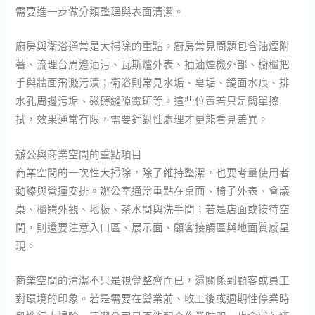
需要進一步做分類整理與表面清潔。
廚房與衛浴通常是大掃除的重點。廚房常見問題包含油煙附
著、流理台周邊油污、瓦斯爐外表、抽油煙機外部、櫥櫃把
手與牆面飛濺污漬；衛浴則常見水垢、皂垢、鏡面水痕、排
水孔周邊污垢、磁磚縫隙霉斑等。這些位置若只是簡單擦
拭，效果通常有限，需要針對性處理才更能看見差異。
辦公與商業空間的重點項目
商業空間的一次性大掃除，除了維持整潔，也要考量使用者
動線與營運安排。辦公室通常重點在桌面、椅子外表、會議
桌、櫃體外觀、地板、茶水間與洗手間；若是店面或接待空
間，則還要注意入口區、展示面、顧客接觸區與地面質感呈
現。
商業空間的清潔不只是視覺整齊而已，還關係到顧客或員工
對環境的印象。若是需要在營業前、收工後或週期性停業時