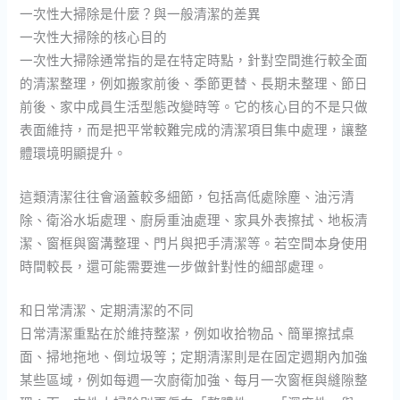
一次性大掃除是什麼？與一般清潔的差異
一次性大掃除的核心目的
一次性大掃除通常指的是在特定時點，針對空間進行較全面
的清潔整理，例如搬家前後、季節更替、長期未整理、節日
前後、家中成員生活型態改變時等。它的核心目的不是只做
表面維持，而是把平常較難完成的清潔項目集中處理，讓整
體環境明顯提升。
這類清潔往往會涵蓋較多細節，包括高低處除塵、油污清
除、衛浴水垢處理、廚房重油處理、家具外表擦拭、地板清
潔、窗框與窗溝整理、門片與把手清潔等。若空間本身使用
時間較長，還可能需要進一步做針對性的細部處理。
和日常清潔、定期清潔的不同
日常清潔重點在於維持整潔，例如收拾物品、簡單擦拭桌
面、掃地拖地、倒垃圾等；定期清潔則是在固定週期內加強
某些區域，例如每週一次廚衛加強、每月一次窗框與縫隙整