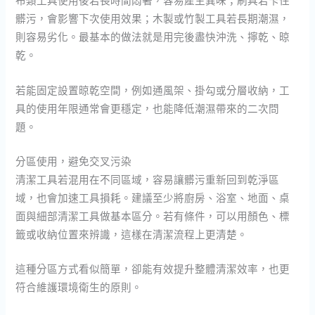
布類工具使用後若長時間悶著，容易產生異味；刷具若卡住
髒污，會影響下次使用效果；木製或竹製工具若長期潮濕，
則容易劣化。最基本的做法就是用完後盡快沖洗、擰乾、晾
乾。
若能固定設置晾乾空間，例如通風架、掛勾或分層收納，工
具的使用年限通常會更穩定，也能降低潮濕帶來的二次問
題。
分區使用，避免交叉污染
清潔工具若混用在不同區域，容易讓髒污重新回到乾淨區
域，也會加速工具損耗。建議至少將廚房、浴室、地面、桌
面與細部清潔工具做基本區分。若有條件，可以用顏色、標
籤或收納位置來辨識，這樣在清潔流程上更清楚。
這種分區方式看似簡單，卻能有效提升整體清潔效率，也更
符合維護環境衛生的原則。