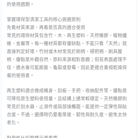
的使用週期。
掌握環保型清潔工具的核心挑選原則
先看材質來源，再看是否真的適合使用
常見的環保材質包含竹、木、再生塑料、天然橡膠、植物纖
維、金屬等。每一種材質都有優缺點，不能只看「天然」就
直接判定好壞。竹材或木材常見於刷柄、掃把柄、刷具握
柄，優點是外觀自然、原料來源相對直觀；但若表面處理不
佳，遇水後可能膨脹、龜裂或發霉，因此更適合重視乾燥保
養的使用者。
再生塑料適合做成桶身、刮板、手把、收納配件等，優點是
可降低原生塑料使用量，且結構上通常較穩定。天然橡膠則
常見於刮水器、止滑件或局部接觸面，能提供一定彈性與貼
合度。不過，選擇時仍要看厚度、韌性與耐久度，避免太快
老化。
耐用性比短期標示更重要