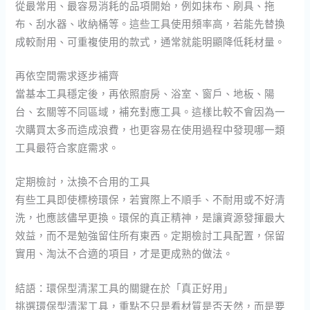
從最常用、最容易消耗的品項開始，例如抹布、刷具、拖
布、刮水器、收納桶等。這些工具使用頻率高，若能先替換
成較耐用、可重複使用的款式，通常就能明顯降低耗材量。
再依空間需求逐步補齊
當基本工具穩定後，再依照廚房、浴室、窗戶、地板、陽
台、玄關等不同區域，補充對應工具。這樣比較不會因為一
次購買太多而造成浪費，也更容易在使用過程中發現哪一類
工具最符合家庭需求。
定期檢討，汰換不合用的工具
有些工具即使標榜環保，若實際上不順手、不耐用或不好清
洗，也應該儘早更換。環保的真正精神，是讓資源發揮最大
效益，而不是勉強留住所有東西。定期檢討工具配置，保留
實用、淘汰不合適的項目，才是更成熟的做法。
結語：環保型清潔工具的關鍵在於「真正好用」
挑選環保型清潔工具，重點不只是看材質是否天然，而是要