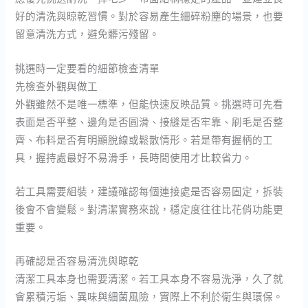
好的清洗與晾乾習慣。對於容易產生細碎粉塵的場景，也要
留意清洗方式，避免髒污殘留。
挑選時一定要看的細節檢查清單
先檢查外觀與做工
外觀雖然不是唯一標準，但能快速反映品質。挑選時可先看
表面是否平整、邊角是否圓滑、接縫是否牢靠、刷毛是否整
齊、布料是否有明顯脫線或鬆散情形。若是帶有握柄的工
具，握持處最好不易滑手，長時間使用才比較省力。
若工具需要組裝，建議確認每個連接處是否容易固定，拆裝
後會不會變鬆。對清潔實務來說，穩定度往往比花俏功能更
重要。
再確認是否容易清洗與晾乾
清潔工具本身也需要清潔。若工具本身不容易洗淨，久了就
會累積污垢、異味與細菌風險，實際上不利於衛生與環保。