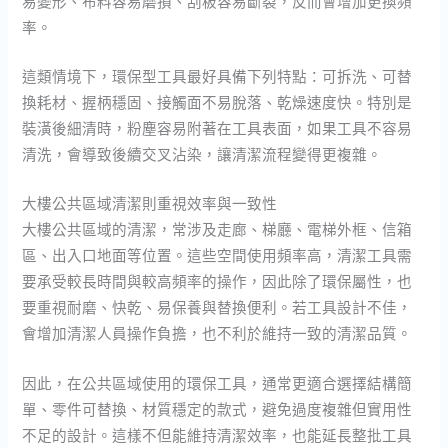
易變形、布料容易磨損、刮板容易斷裂，反而會增加更換頻
率。
這類情境下，環保型工具最好具備下列特點：可拆洗、可替
換耗材、握柄穩固、接觸面不易脫落、乾燥速度快。特別是
裝潢後細清時，粉塵容易附著在工具表面，如果工具不容易
清洗，會導致後續交叉沾染，讓清潔流程變得更複雜。
大樓公共區域清潔則重視效率與一致性
大樓公共區域的清潔，常涉及走廊、梯廳、電梯外框、信箱
區、出入口地面等位置。這些空間使用頻率高，清潔工具需
要承受較長時間與較高頻率的操作，因此除了環保屬性，也
要重視耐磨、快乾、易保養與替換便利。若工具設計不佳，
會增加清潔人員操作負擔，也不利於維持一致的清潔品質。
因此，在公共區域使用的環保工具，通常更適合選擇結構簡
單、零件可替換、材質穩定的款式，避免過度複雜但實用性
不足的設計。這樣不但能維持清潔效率，也能延長整批工具