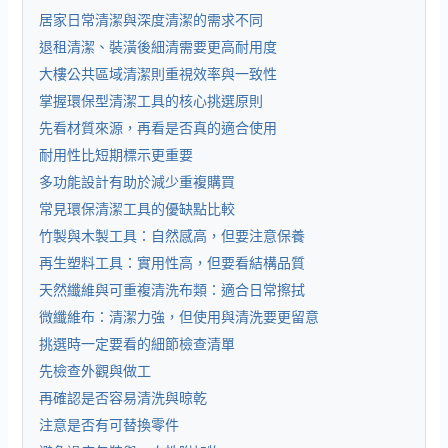
居家日常清潔與深度清潔的需求不同
退租清潔、裝潢後細清需要更高耐用度
大樓公共區域清潔則重視效率與一致性
掌握環保型清潔工具的核心挑選原則
先看材質來源，再看是否真的適合使用
耐用性比短期標示更重要
多功能設計有助於減少重複購買
常見環保清潔工具的優缺點比較
竹製與木製工具：自然感高，但要注意保養
再生塑料工具：實用性高，但要看結構品質
天然纖維與可重複清洗布類：適合日常擦拭
微纖維布：清潔力強，但使用與清洗要更留意
挑選時一定要看的細節檢查清單
先檢查外觀與做工
再確認是否容易清洗與晾乾
注意是否有可替換零件