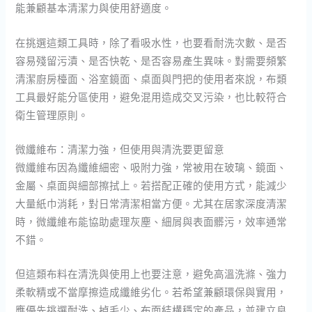
能兼顧基本清潔力與使用舒適度。
在挑選這類工具時，除了看吸水性，也要看耐洗次數、是否
容易殘留污漬、是否快乾、是否容易產生異味。對需要頻繁
清潔廚房檯面、浴室鏡面、桌面與門把的使用者來說，布類
工具最好能分區使用，避免混用造成交叉污染，也比較符合
衛生管理原則。
微纖維布：清潔力強，但使用與清洗要更留意
微纖維布因為纖維細密、吸附力強，常被用在玻璃、鏡面、
金屬、桌面與細部擦拭上。若搭配正確的使用方式，能減少
大量紙巾消耗，對日常清潔相當方便。尤其在居家深度清潔
時，微纖維布能協助處理灰塵、細屑與表面髒污，效率通常
不錯。
但這類布料在清洗與使用上也要注意，避免高溫洗滌、強力
柔軟精或不當摩擦造成纖維劣化。若希望兼顧環保與實用，
應優先挑選耐洗、掉毛少、布面結構穩定的產品，並建立良