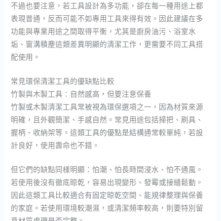
不過也要注意，若工具設計為多功能，卻在每一種用途上都
表現普通，反而可能不如專用工具來得有效。因此建議在多
功能與專業用途之間取得平衡，尤其是廚房油污、浴室水
垢、窗溝積塵這類差異明顯的清潔工作，更需要不同工具搭
配使用。
常見環保清潔工具的優缺點比較
竹製與木製工具：自然感高，但要注意保養
竹製或木製清潔工具常被視為環保選項之一，因為材質來源
明確，且外觀簡潔、手感自然。常見用途包括掃把、刷具、
握柄、收納架等。這類工具的優點是結構通常較單純，若設
計良好，使用壽命也不錯。
但它們的缺點同樣明顯：怕潮、怕長時間浸水、怕不通風。
若使用後沒有徹底晾乾，容易出現變形、發霉或接縫鬆動。
因此這類工具比較適合有固定晾乾空間、能規律整理與保養
的家庭。若使用環境較潮濕，或清潔頻率較高，則要特別留
意材質處理是否完整。