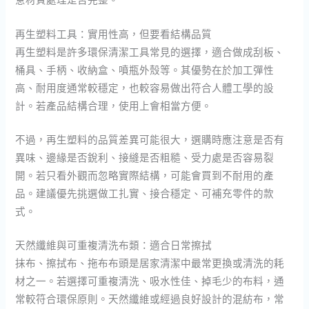
再生塑料工具：實用性高，但要看結構品質
再生塑料是許多環保清潔工具常見的選擇，適合做成刮板、
桶具、手柄、收納盒、噴瓶外殼等。其優勢在於加工彈性
高、耐用度通常較穩定，也較容易做出符合人體工學的設
計。若產品結構合理，使用上會相當方便。
不過，再生塑料的品質差異可能很大，選購時應注意是否有
異味、邊緣是否銳利、接縫是否粗糙、受力處是否容易裂
開。若只看外觀而忽略實際結構，可能會買到不耐用的產
品。建議優先挑選做工扎實、接合穩定、可補充零件的款
式。
天然纖維與可重複清洗布類：適合日常擦拭
抹布、擦拭布、拖布布頭是居家清潔中最常更換或清洗的耗
材之一。若選擇可重複清洗、吸水性佳、掉毛少的布料，通
常較符合環保原則。天然纖維或經過良好設計的混紡布，常