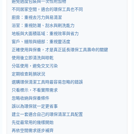
避免過度包裝與一次性附加物
不同居家空間，適合的環保工具也不同
廚房：重視去污力與易清潔
浴室：重視防潮、刮水與刷洗能力
地板與大面積區域：重視效率與省力
窗戶、縫隙與細部：重視靈活度
正確使用與保養，才是真正延長環保工具壽命的關鍵
使用後立即清洗與晾乾
分區使用，避免交叉污染
定期檢查耗損狀況
選購環保清潔工具時最容易忽略的錯誤
只看標示，不看實際需求
忽略收納與保養條件
誤以為環保就一定更省事
建立一套適合自己的環保清潔工具配置
先從最常用的幾樣開始
再依空間需求逐步補齊