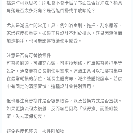
挑選時可以思考：刷毛會不會卡垢？布面是否好沖洗？桶具
角落是否太多死角？是否能倒掛或平放晾乾？
尤其是潮濕空間常用工具，例如浴室刷、拖把、刮水器等，
乾燥速度很重要。如果工具設計不利於排水，容易因潮濕而
加速損耗，也可能影響後續使用感受。
注意是否有可替換零件
可替換刷頭、可補充布頭、可更換刮條、可單獨替換把手等
設計，通常更符合長期使用需求。這類工具可以把磨損集中
在最常耗損的部位，延長主體壽命，減少整體報廢率。若家
中有固定的清潔習慣，這種設計會特別實用。
但也要注意替換件是否容易取得，以及替換方式是否直觀。
如果更換流程太複雜，反而容易因為「懶得換」而整組報
廢，失去環保初衷。
避免過度包裝與一次性附加物