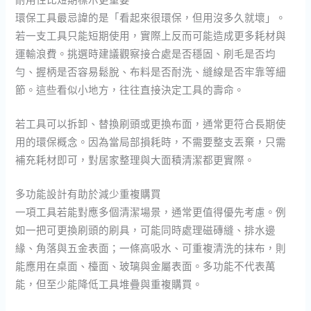
環保工具最忌諱的是「看起來很環保，但用沒多久就壞」。
若一支工具只能短期使用，實際上反而可能造成更多耗材與
運輸浪費。挑選時建議觀察接合處是否穩固、刷毛是否均
勻、握柄是否容易鬆脫、布料是否耐洗、縫線是否牢靠等細
節。這些看似小地方，往往直接決定工具的壽命。
若工具可以拆卸、替換刷頭或更換布面，通常更符合長期使
用的環保概念。因為當局部損耗時，不需要整支丟棄，只需
補充耗材即可，對居家整理與大面積清潔都更實際。
多功能設計有助於減少重複購買
一項工具若能對應多個清潔場景，通常更值得優先考慮。例
如一把可更換刷頭的刷具，可能同時處理磁磚縫、排水邊
緣、角落與五金表面；一條高吸水、可重複清洗的抹布，則
能應用在桌面、檯面、玻璃與金屬表面。多功能不代表萬
能，但至少能降低工具堆疊與重複購買。