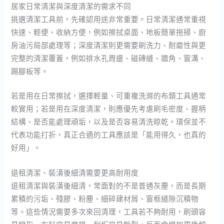
居家日常清潔與深度清潔的需求不同
挑選清潔工具前，先確認用途非常重要。日常清潔通常重視
快速、輕便、收納方便，例如擦拭桌面、地板簡單拖掃、廚
房油污局部處理等；深度清潔則更需要刷洗力、耐磨性與更
完整的清潔覆蓋，例如排水孔周邊、磁磚縫、牆角、窗溝、
踢腳板等。
若是用在日常擦拭，選擇輕量、可重複洗滌的布類工具通常
較實用；若是用在深度清潔，則應優先考慮刷毛密度、握柄
結構、是否能處理頑垢，以及是否容易清洗晾乾。環保並不
代表功能打折，真正合適的工具應該是「能用得久，也真的
好用」。
退租清潔、裝潢後細清需要更高耐用度
退租清潔與裝潢後細清，常面對的不是普通灰塵，而是長期
累積的污垢、殘膠、粉塵、細碎建材屑、窗框縫隙沉積物
等。這些情況需要多次來回清理，工具若不夠耐用，刷頭容