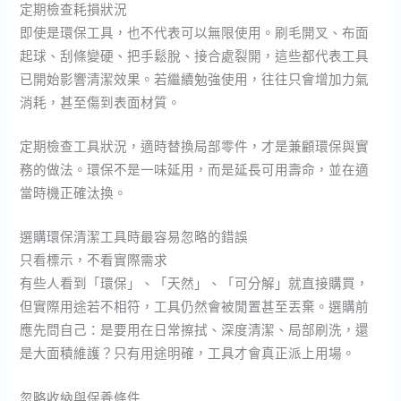
定期檢查耗損狀況
即使是環保工具，也不代表可以無限使用。刷毛開叉、布面
起球、刮條變硬、把手鬆脫、接合處裂開，這些都代表工具
已開始影響清潔效果。若繼續勉強使用，往往只會增加力氣
消耗，甚至傷到表面材質。
定期檢查工具狀況，適時替換局部零件，才是兼顧環保與實
務的做法。環保不是一味延用，而是延長可用壽命，並在適
當時機正確汰換。
選購環保清潔工具時最容易忽略的錯誤
只看標示，不看實際需求
有些人看到「環保」、「天然」、「可分解」就直接購買，
但實際用途若不相符，工具仍然會被閒置甚至丟棄。選購前
應先問自己：是要用在日常擦拭、深度清潔、局部刷洗，還
是大面積維護？只有用途明確，工具才會真正派上用場。
忽略收納與保養條件