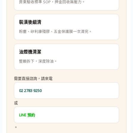
房東驗收標準 SOP，押金回收無壓力。
裝潢後細清
粉塵、矽利康殘膠、五金保護膜一次清完。
油煙機清潔
整顆拆下，深度除油。
需要直接諮詢，請來電
02 2783 9250
或
LINE 預約
。