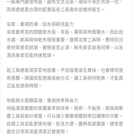
一組專門處理地面，避免交叉沾染。環保不等於共用一切，
而是透過更合理的配置延長工具壽命並維持衛生。
浴室：重視防潮、刮水與刷洗能力
浴室最常見的問題是水垢、皂垢、霉斑與地面積水，因此刮
水器、刷具與快乾布類很重要。選擇浴室工具時，應特別注
意材質是否耐潮、握柄是否止滑、刷毛是否容易回彈，以及
清洗後是否能快速乾燥。
若工具總是濕答答地放著，不但容易滋生異味，也會降低使
用意願。建議搭配通風收納方式，讓工具保持乾爽，才能真
正延長使用時間。
地板與大面積區域：重視效率與省力
地板清潔需要的是覆蓋率與效率。拖把、平板拖、掃具與集
塵工具若設計得當，可以減少重複彎腰與來回補擦的次數。
這類工具若能更換布頭、拆洗方便、握柄長度適當，通常更
適合日常與深度清潔交替使用。