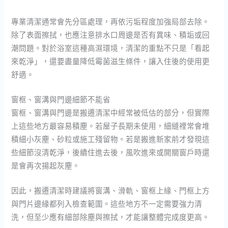
專業清潔通常會先分區處理，再依污垢程度加強局部去除。
除了表面擦拭，也應注意排水口周邊是否有異味、積垢或回
潮問題。對於浴室這種高濕環境，清潔的重點不只是「看起
來乾淨」，還要盡量降低霉菌滋生條件，讓入住後的使用更
舒適。
窗框、窗溝與門邊細節不能省
窗框、窗溝與門邊是搬遷清潔中經常被低估的部分，但實際
上這些地方最容易積塵。若屋子長期未使用，細縫裡常會堆
積細小灰塵、砂粒或施工殘留物。若是搬進新家前才發現這
些細節沒清乾淨，後續住進去後，風吹進來或開關窗戶時還
是會再次揚起灰塵。
因此，搬遷清潔時建議將窗溝、滑軌、窗框上緣、門框上方
與門片邊緣都列入檢查範圍。這些地方不一定需要強力清
洗，但至少應有細部除塵與擦拭，才能讓整體完成度更高。