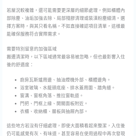
若屋況較複雜，還可能需要更深層的細節處理，例如櫃體內
部除塵、油垢加強去除、局部殘膠清理或裝潢粉塵細清。選
擇方案時，與其只看名稱，不如直接確認項目清單，這樣最
能確保服務符合實際需求。
需要特別留意的加強區域
搬遷清潔時，以下區域通常最容易被忽略，但也最影響入住
後的舒適度：
廚房瓦斯爐周邊、抽油煙機外部、櫃體邊角。
浴室玻璃、水龍頭底座、排水蓋周圍、牆角縫。
窗溝、窗框角落、推拉窗軌道。
門把、門框上緣、開關面板附近。
衣櫃、收納櫃、層板與抽屜內部。
這些地方若沒有仔細處理，即使大面積看起來整潔，入住後
仍可能感覺有灰、有味道，甚至容易在使用過程中再次發現