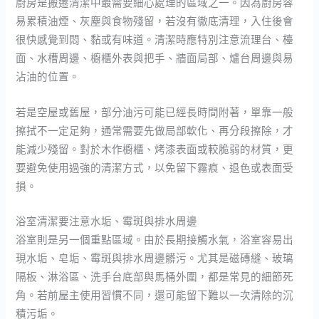
廚房是搬遷清潔中最需要細心處理的區域之一。因為廚房容
易累積油煙、灰塵與食物殘留，若沒有徹底清理，入住後會
很快感覺到悶、黏或有味道。清潔時應特別注意流理台、檯
面、水槽周邊、櫥櫃外表與把手、牆面局部、爐台周邊與易
沾油的位置。
若是空屋或舊屋，部分油污可能已經長時間附著，單靠一般
擦拭不一定足夠，通常需要先做局部軟化、再分段擦除，才
能減少殘留。對於木作櫥櫃、烤漆表面或較脆弱的材質，更
要避免使用過強的清潔方式，以免留下霧痕、退色或表面受
損。
浴室清潔要注意水垢、霉斑與排水周邊
浴室則是另一個重點區域。由於長期接觸水氣，浴室容易出
現水垢、皂垢、霉斑與排水周邊髒污。尤其是磁磚縫、玻璃
隔板、淋浴區、洗手台底部與馬桶外圍，都是常見的細節死
角。若前屋主使用習慣不同，還可能留下難以一次清除的沉
積污垢。