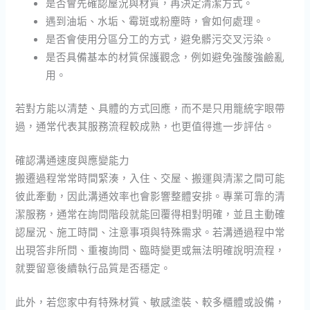
是否會先確認屋況與材質，再決定清潔方式。
遇到油垢、水垢、霉斑或粉塵時，會如何處理。
是否會使用分區分工的方式，避免髒污交叉污染。
是否具備基本的材質保護觀念，例如避免強酸強鹼亂
用。
若對方能以清楚、具體的方式回應，而不是只用籠統字眼帶
過，通常代表其服務流程較成熟，也更值得進一步評估。
確認溝通速度與應變能力
搬遷過程常常時間緊湊，入住、交屋、搬運與清潔之間可能
彼此牽動，因此溝通效率也會影響整體安排。專業可靠的清
潔服務，通常在詢問階段就能回覆得相對明確，並且主動確
認屋況、施工時間、注意事項與特殊需求。若溝通過程中常
出現答非所問、重複詢問、臨時變更或無法明確說明流程，
就要留意後續執行品質是否穩定。
此外，若您家中有特殊材質、敏感塗裝、較多櫃體或設備，