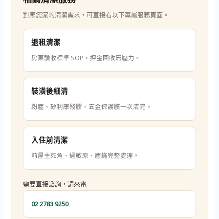
對應您家的清潔需求，可直接看以下專屬服務頁面。
退租清潔
房東驗收標準 SOP，押金回收無壓力。
裝潢後細清
粉塵、矽利康殘膠、五金保護膜一次清完。
入住前清潔
前屋主死角、過敏原、塵蟎完整處理。
需要直接諮詢，請來電
02 2783 9250