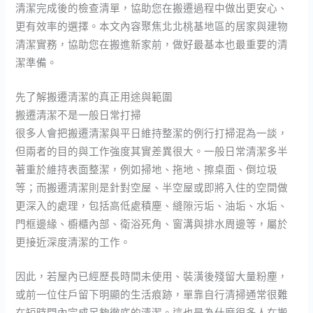
清潔完成後的檢查清單，協助您在搬遷過程中做出更安心、
更有效率的選擇。本文內容聚焦北北桃基地區的居家與建物
清潔實務，協助您在搬進新家前，做好最基本也最重要的清
潔準備。
先了解搬遷清潔的真正用途與範圍
搬遷清潔不是一般日常打掃
很多人會把搬遷清潔與平日維持整潔的例行打掃混為一談，
但兩者的目的與工作強度其實差異很大。一般日常清潔多半
著重於維持表面整潔，例如掃地、拖地、擦桌面、倒垃圾
等；而搬遷清潔則是針對空屋、半空屋或即將入住的空間做
更深入的處理，包括高低處積塵、縫隙污垢、油垢、水垢、
門框邊緣、櫥櫃內部、衛浴死角、窗溝與排水周邊等，屬於
更接近深度清潔的工作。
因此，若屋內已經歷長時間未使用、裝潢後殘留大量粉塵，
或前一位住戶留下明顯的生活痕跡，單靠自行清掃通常很難
在短時間內完成足夠徹底的清潔。這也是為什麼很多人在搬