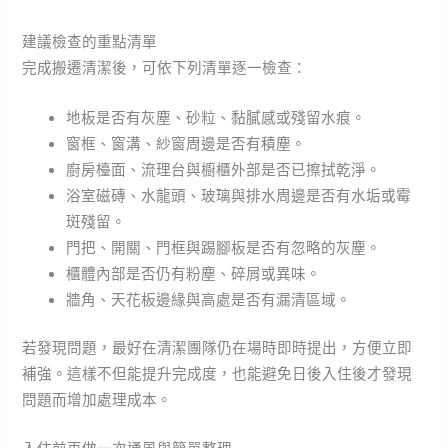
建議檢查的重點清單
完成搬遷清潔後，可依下列清單逐一檢查：
地板是否有灰塵、砂粒、黏膩感或殘留水痕。
窗框、窗溝、紗窗周邊是否有積塵。
廚房檯面、流理台與櫥櫃外部是否已擦拭乾淨。
浴室磁磚、水龍頭、玻璃與排水周邊是否有水垢或霉
斑殘留。
門把、開關、門框與踢腳板是否有忽略的灰塵。
櫃體內部是否仍有粉塵、碎屑或異味。
牆角、天花板邊緣與高處是否有漏清區域。
若發現問題，最好在清潔團隊仍在場時即時提出，方便立即
補強。這樣不但能提升完成度，也能避免日後入住後才發現
問題而增加處理成本。
入住前再做一次通風與簡單整理