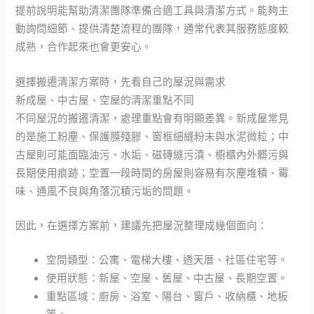
提前說明能幫助清潔團隊準備合適工具與清潔方式。能夠主
動詢問細節、提供清楚流程的團隊，通常代表其服務態度較
成熟，合作起來也會更安心。
選擇搬遷清潔方案時，先看自己的屋況與需求
新成屋、中古屋、空屋的清潔重點不同
不同屋況的搬遷清潔，處理重點會有明顯差異。新成屋常見
的是施工粉塵、保護膜殘膠、窗框細縫粉末與水泥微粒；中
古屋則可能面臨油污、水垢、磁磚縫污漬、櫥櫃內外髒污與
長期使用痕跡；空置一段時間的房屋則容易有灰塵堆積、霉
味、通風不良與角落沉積污垢的問題。
因此，在選擇方案前，建議先把屋況整理成幾個面向：
空間類型：公寓、電梯大樓、透天厝、社區住宅等。
使用狀態：新屋、空屋、舊屋、中古屋、長期空置。
重點區域：廚房、浴室、陽台、窗戶、收納櫃、地板