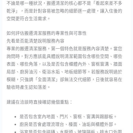
不論是哪一種狀況，搬遷清潔的核心都不是「看起來差不多
乾淨」，而是針對容易被忽略的細節逐一處理，讓入住後的
空間更符合生活需求。
如何評估搬遷清潔服務的專業性與可靠性
先看是否能清楚說明服務內容
專業的搬遷清潔服務，第一個特色就是服務內容清楚。當您
詢問時，對方應該能具體說明清潔範圍包含哪些空間、哪些
表面、哪些角落，以及是否包含櫃體內外、窗框窗溝、牆面
局部、廚房油污、衛浴水垢、地板細節等。若服務說明過於
模糊，只強調「全面清潔」卻無法交代細節，日後就容易在
驗收時產生認知落差。
建議在洽談時直接確認幾個重點：
是否包含室內地面、門片、窗框、窗溝與踢腳板。
廚房是否會處理流理台、檯面、油垢與櫃體外部。
浴室是否包含磁磚、水龍頭、玻璃隔板、排水口外圍