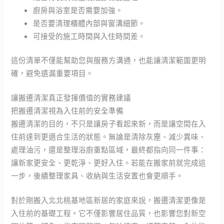
廚房與浴室是否需要加強。
是否要清理櫃體內部與窗溝細節。
可接受的施工時間與入住時間差。
這份清單不僅能幫助您與服務方溝通，也能讓清潔範圍更明
確，避免遺漏重要項目。
讓搬遷清潔真正發揮價值的實務建議
把搬遷清潔視為入住前的安全準備
搬遷清潔的目的，不只是讓房子看起來新，而是讓空間在入
住前達到更適合生活的狀態。無論是清除灰塵、減少異味、
處理油污，還是整理浴廚重點區域，最終都指向同一件事：
讓新家更安全、更乾淨、更好入住。若能在搬家前就完成這
一步，後續整理家具、收納與生活安置也會更順手。
對於剛搬入北北桃基地區新居的家庭來說，搬遷清潔更像是
入住前的基礎工程。它不僅影響居住品質，也影響您對新空