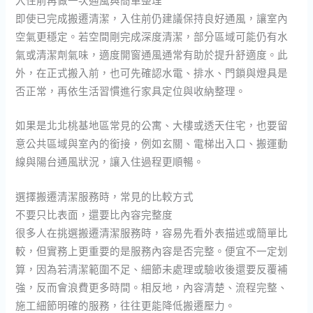
即使已完成搬遷清潔，入住前仍建議保持良好通風，讓室內
空氣更穩定。若空間剛完成深度清潔，部分區域可能仍有水
氣或清潔劑氣味，適度開窗通風通常有助於提升舒適度。此
外，在正式搬入前，也可先確認水電、排水、門鎖與燈具是
否正常，再依生活習慣進行家具定位與收納整理。
如果是北北桃基地區常見的公寓、大樓或透天住宅，也要留
意公共區域與室內的銜接，例如玄關、電梯出入口、搬運動
線與陽台通風狀況，讓入住過程更順暢。
選擇搬遷清潔服務時，常見的比較方式
不要只比表面，還要比內容完整度
很多人在挑選搬遷清潔服務時，容易先看外表描述或簡單比
較，但實務上更重要的是服務內容是否完整。便宜不一定划
算，因為若清潔範圍不足、細節未處理或驗收後還要反覆補
強，反而會浪費更多時間。相反地，內容清楚、流程完整、
施工細節明確的服務，往往更能降低搬遷壓力。