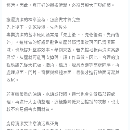
髒污。因此，真正好的搬遷清潔，必須兼顧大面與細節。
搬遷清潔的標準流程，怎麼做才算完整
先上後下、先乾後濕、先內後外
專業清潔的基本原則通常是「先上後下、先乾後濕、先內後
外」。這樣做的好處是避免灰塵與髒污重複落回已清潔區
域，也能提升整體效率。舉例來說，若先擦地板再清潔高處
層架，灰塵就可能再次掉落，讓工作重做。因此，合理的流
程應該先從天花板、牆角、櫃頂、燈具周邊等高處除塵，再
處理桌面、門片、窗框與櫃體表面，最後才進行地面清潔與
收尾。
若有較嚴重的油垢、水垢或殘膠，通常也會先做局部預處
理，再進行大面積整理，這樣能降低來回擦拭的次數，也比
較不容易傷害表面材質。
廚房清潔要注意油污與死角