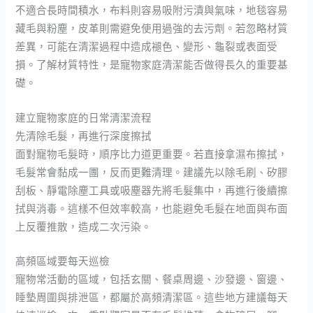
不適合長時間積水，布料則容易吸附污漬與氣味，地毯容易
藏毛與粉塵，皮革則需避免使用過強的去污劑。若忽略材質
差異，可能在清潔過程中造成褪色、變形、龜裂或表面受
損。了解材質特性，是寵物家庭清潔能否做得長久的重要基
礎。
建立寵物家庭的日常清潔流程
先清除毛髮，再進行深度擦拭
面對寵物毛髮時，順序比力道更重要。若直接拿濕布擦拭，
毛髮常會黏成一團，反而更難清理。建議先以除毛刷、矽膠
刮板、靜電除塵工具或吸塵器先將毛髮集中，再進行後續擦
拭與消毒。這樣不但效率較高，也能避免毛髮在地面與布面
上反覆推散，造成二次污染。
高頻區域要每天巡檢
寵物常活動的區域，包括玄關、餐桌周邊、沙發邊、窗邊、
睡墊周圍與排泄區，都屬於高頻清潔區。這些地方建議每天