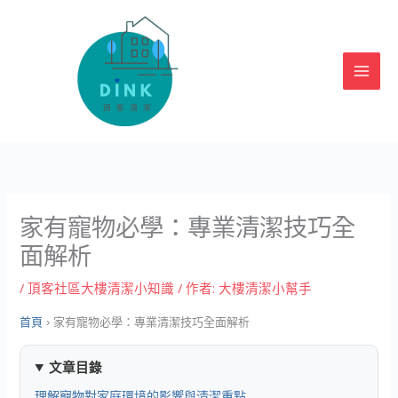
跳
至
主
要
內
容
家有寵物必學：專業清潔技巧全
面解析
/
頂客社區大樓清潔小知識
/ 作者:
大樓清潔小幫手
首頁
›
家有寵物必學：專業清潔技巧全面解析
文章目錄
理解寵物對家庭環境的影響與清潔重點