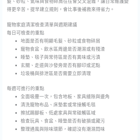
髮、砂粒、氣味與食物碎屑往往會交叉混雜，讓日常維護變
得更辛苦。提早建立規則，會比事後補救來得省力。
寵物家庭清潔檢查清單與週期建議
每日可檢查的重點
地面是否有明顯毛髮、砂粒或食物碎屑
寵物食盆、飲水區周邊是否潮濕或有殘渣
睡墊、毯子與常待區是否有異味或污漬
玄關、走道與沙發旁是否有腳印或泥點
垃圾桶與排泄區是否需要立即清理
每週可進行的重點
全面吸塵一次，包含地板、家具縫隙與邊角
清洗寵物布品、床墊套或常接觸毛毯
擦拭踢腳板、低處家具與常碰觸區域
檢查玩具、食盆、睡墊是否有破損或藏污
整理通風與除味環節，確認沒有潮濕悶味