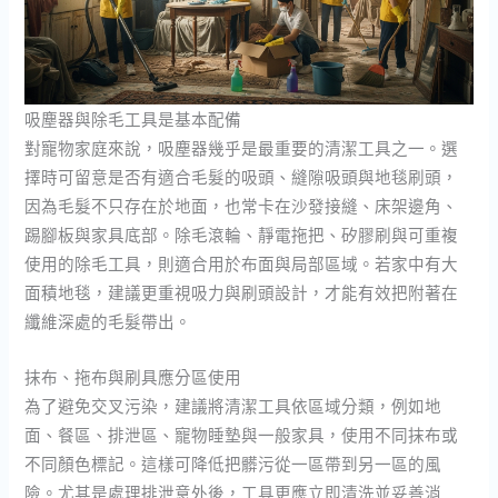
吸塵器與除毛工具是基本配備
對寵物家庭來說，吸塵器幾乎是最重要的清潔工具之一。選
擇時可留意是否有適合毛髮的吸頭、縫隙吸頭與地毯刷頭，
因為毛髮不只存在於地面，也常卡在沙發接縫、床架邊角、
踢腳板與家具底部。除毛滾輪、靜電拖把、矽膠刷與可重複
使用的除毛工具，則適合用於布面與局部區域。若家中有大
面積地毯，建議更重視吸力與刷頭設計，才能有效把附著在
纖維深處的毛髮帶出。
抹布、拖布與刷具應分區使用
為了避免交叉污染，建議將清潔工具依區域分類，例如地
面、餐區、排泄區、寵物睡墊與一般家具，使用不同抹布或
不同顏色標記。這樣可降低把髒污從一區帶到另一區的風
險。尤其是處理排泄意外後，工具更應立即清洗並妥善消