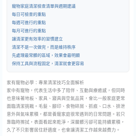
寵物家庭清潔檢查清單與週期建議
每日可檢查的重點
每週可進行的重點
每月可進行的重點
讓清潔更有效率的習慣建立
清潔不是一次做完，而是維持秩序
先處理最常髒的區域，效果會最明顯
保持工具與流程固定，清潔就會更容易
家有寵物必學：專業清潔技巧全面解析
家中有寵物，代表生活中多了陪伴、互動與療癒感，但同時
也意味著地板、家具、寢具與空氣品質，會比一般家庭更常
面臨清潔挑戰。毛髮、腳印、食物碎屑、抓痕、口水、排泄
意外與氣味累積，都是養寵家庭很常遇到的日常問題。若只
靠臨時擦拭，表面看起來乾淨，深層髒污卻可能持續累積，
久了不只影響居住舒適度，也會讓清潔工作越來越費力。