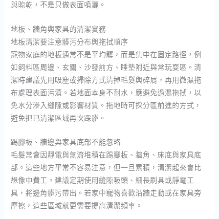
與晾乾，不是只做表面噴灑。
地板、牆角與家具的清潔實務
地板清潔要注意髒污分布與拖拭順序
寵物家庭的地板通常不是平均髒，而是集中在固定路徑，例
如飼料區周邊、玄關、沙發前方、睡墊附近與常玩耍區。清
潔時建議先用吸塵或掃除方式清掉毛髮與碎屑，再用微濕拖
布處理表面污漬。若地面本身不耐水，應避免過濕拖拭，以
免水分滲入縫隙或影響材質。拖地時可採分區前進的方式，
避免把已清潔區域再次踩髒。
踢腳板、牆邊與家具底部不能忽略
毛髮常會因靜電與氣流堆積在踢腳板、牆角、床底與家具底
部。這些地方平常不容易注意，但一旦累積，清潔起來會比
想像中費工。建議定期使用縫隙吸頭、細長刷具或靜電工
具，將邊角髒污帶出。若家中寵物喜歡沿牆走動或在家具旁
摩擦，這些區域就更需要提高清潔頻率。