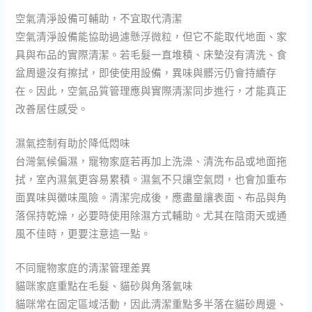
空氣清淨設備可輔助，不宜取代清潔
空氣清淨設備能協助過濾懸浮微粒，但它不能取代地面、家
具與布品的實際清潔。若毛髮一直堆積、床墊沒有清洗、食
盆周邊沒有擦拭，即使使用設備，異味與髒污仍會持續存
在。因此，空氣品質管理應與實際清潔同步進行，才能真正
改善居住感受。
濕氣控制有助於降低悶味
台灣氣候偏濕，寵物家庭若再加上洗澡、清洗布品或地面拖
拭，室內濕氣更容易累積。濕氣不只讓空氣悶，也會加重布
面異味與黴味風險。清潔完成後，應盡量讓表面、布品與角
落保持乾燥，必要時使用除濕方式輔助。尤其在陰雨天或通
風不佳時，更要注意這一點。
不同寵物家庭的清潔管理差異
貓咪家庭重點在毛髮、貓砂與角落氣味
貓咪常在固定區域活動，因此清潔重點多半落在貓砂周邊、