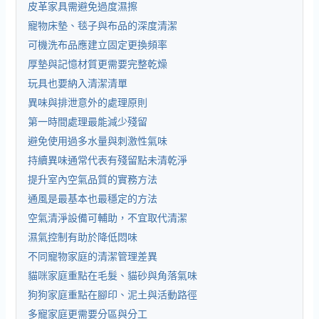
皮革家具需避免過度濕擦
寵物床墊、毯子與布品的深度清潔
可機洗布品應建立固定更換頻率
厚墊與記憶材質更需要完整乾燥
玩具也要納入清潔清單
異味與排泄意外的處理原則
第一時間處理最能減少殘留
避免使用過多水量與刺激性氣味
持續異味通常代表有殘留點未清乾淨
提升室內空氣品質的實務方法
通風是最基本也最穩定的方法
空氣清淨設備可輔助，不宜取代清潔
濕氣控制有助於降低悶味
不同寵物家庭的清潔管理差異
貓咪家庭重點在毛髮、貓砂與角落氣味
狗狗家庭重點在腳印、泥土與活動路徑
多寵家庭更需要分區與分工