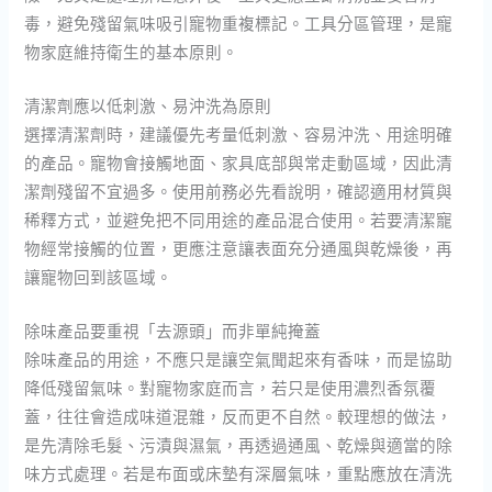
毒，避免殘留氣味吸引寵物重複標記。工具分區管理，是寵
物家庭維持衛生的基本原則。
清潔劑應以低刺激、易沖洗為原則
選擇清潔劑時，建議優先考量低刺激、容易沖洗、用途明確
的產品。寵物會接觸地面、家具底部與常走動區域，因此清
潔劑殘留不宜過多。使用前務必先看說明，確認適用材質與
稀釋方式，並避免把不同用途的產品混合使用。若要清潔寵
物經常接觸的位置，更應注意讓表面充分通風與乾燥後，再
讓寵物回到該區域。
除味產品要重視「去源頭」而非單純掩蓋
除味產品的用途，不應只是讓空氣聞起來有香味，而是協助
降低殘留氣味。對寵物家庭而言，若只是使用濃烈香氛覆
蓋，往往會造成味道混雜，反而更不自然。較理想的做法，
是先清除毛髮、污漬與濕氣，再透過通風、乾燥與適當的除
味方式處理。若是布面或床墊有深層氣味，重點應放在清洗