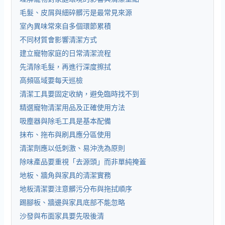
毛髮、皮屑與細碎髒污是最常見來源
室內異味常來自多個環節累積
不同材質會影響清潔方式
建立寵物家庭的日常清潔流程
先清除毛髮，再進行深度擦拭
高頻區域要每天巡檢
清潔工具要固定收納，避免臨時找不到
精選寵物清潔用品及正確使用方法
吸塵器與除毛工具是基本配備
抹布、拖布與刷具應分區使用
清潔劑應以低刺激、易沖洗為原則
除味產品要重視「去源頭」而非單純掩蓋
地板、牆角與家具的清潔實務
地板清潔要注意髒污分布與拖拭順序
踢腳板、牆邊與家具底部不能忽略
沙發與布面家具要先吸後清