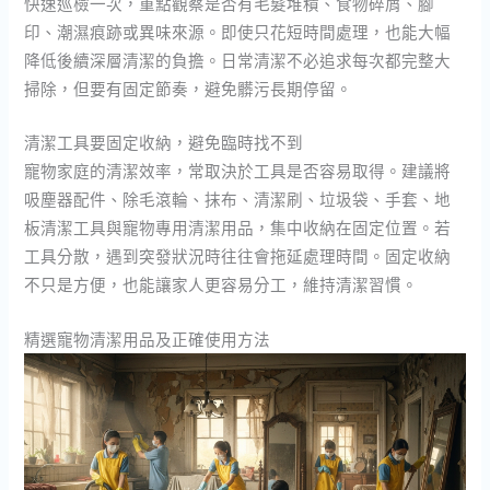
快速巡檢一次，重點觀察是否有毛髮堆積、食物碎屑、腳
印、潮濕痕跡或異味來源。即使只花短時間處理，也能大幅
降低後續深層清潔的負擔。日常清潔不必追求每次都完整大
掃除，但要有固定節奏，避免髒污長期停留。
清潔工具要固定收納，避免臨時找不到
寵物家庭的清潔效率，常取決於工具是否容易取得。建議將
吸塵器配件、除毛滾輪、抹布、清潔刷、垃圾袋、手套、地
板清潔工具與寵物專用清潔用品，集中收納在固定位置。若
工具分散，遇到突發狀況時往往會拖延處理時間。固定收納
不只是方便，也能讓家人更容易分工，維持清潔習慣。
精選寵物清潔用品及正確使用方法