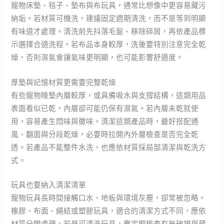
寵物床墊、毯子、墊布與布玩具，通常比想像中更容易藏污
納垢。若材質可機洗，建議固定週期清洗，而不是等到明顯
有味道才處理。清洗前先抖落毛髮、移除碎屑，再依產品標
示選擇合適洗程。若布品本身較厚，洗後要特別注意完全乾
燥，否則濕氣會讓氣味更明顯，也可能影響舒適度。
厚墊與記憶材質更需要完整乾燥
有些寵物睡墊內層較厚，或具備吸水與支撐結構，這類用品
表面看似已乾，內層卻可能仍保有濕氣。若內層未乾就使
用，容易產生悶味與黴味。清潔這類產品時，最好搭配通
風、翻面與分段乾燥，必要時拉開內外層檢查是否完全乾
透。若產品不能整件水洗，也應依材質採局部清潔與乾洗方
式。
玩具也要納入清潔清單
寵物玩具長時間接觸口水、地板與環境灰塵，卻常被忽略。
橡膠、布面、繩結或塑膠玩具，適合的清潔方式不同，應依
材質分開處理。若是可清洗玩具，應定期檢查有無破損與藏