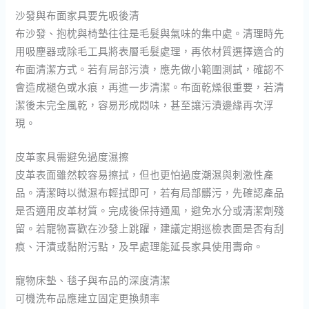
沙發與布面家具要先吸後清
布沙發、抱枕與椅墊往往是毛髮與氣味的集中處。清理時先
用吸塵器或除毛工具將表層毛髮處理，再依材質選擇適合的
布面清潔方式。若有局部污漬，應先做小範圍測試，確認不
會造成褪色或水痕，再進一步清潔。布面乾燥很重要，若清
潔後未完全風乾，容易形成悶味，甚至讓污漬邊緣再次浮
現。
皮革家具需避免過度濕擦
皮革表面雖然較容易擦拭，但也更怕過度潮濕與刺激性產
品。清潔時以微濕布輕拭即可，若有局部髒污，先確認產品
是否適用皮革材質。完成後保持通風，避免水分或清潔劑殘
留。若寵物喜歡在沙發上跳躍，建議定期巡檢表面是否有刮
痕、汗漬或黏附污點，及早處理能延長家具使用壽命。
寵物床墊、毯子與布品的深度清潔
可機洗布品應建立固定更換頻率