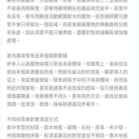
不容易肉眼察覺，卻會持續堆積在紡織品與空氣中。若家中
有長毛、換毛明顯或活動範圍較大的寵物，這些細碎髒污通
常不會只停留在一個區域，而是會跟著寵物的移動路徑分散
到各處，因此清潔不能只做表面，還要針對高接觸區域加強
處理。
室內異味常來自多個環節累積
許多人以為寵物味道只來自本身體味，但實際上，氣味往往
是由多個來源疊加而成，例如毛髮沾附的濕氣、腳掌帶入的
泥土、食盆周邊殘留、睡墊與毯子中的汗味與體味、排泄區
附近的殘留物，甚至是通風不良造成的悶味。若只使用香氛
或噴霧掩蓋，效果通常不持久。更有效的方式，是找出氣味
源頭，從清洗、乾燥、除味與通風同步著手。
不同材質會影響清潔方式
家中常見的材質，如木地板、磁磚、石材、皮革、布沙發、
地毯與寵物床墊，對清潔產品的耐受度並不相同。像木地板