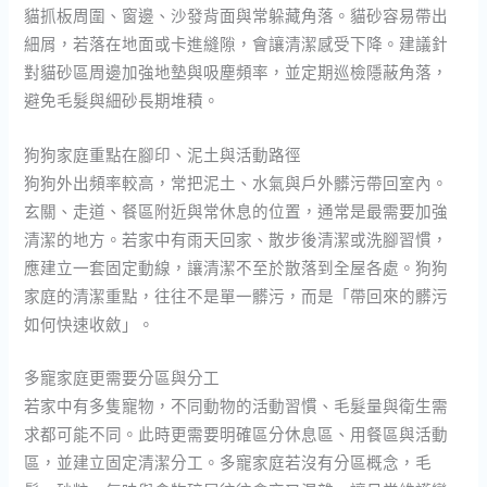
貓抓板周圍、窗邊、沙發背面與常躲藏角落。貓砂容易帶出
細屑，若落在地面或卡進縫隙，會讓清潔感受下降。建議針
對貓砂區周邊加強地墊與吸塵頻率，並定期巡檢隱蔽角落，
避免毛髮與細砂長期堆積。
狗狗家庭重點在腳印、泥土與活動路徑
狗狗外出頻率較高，常把泥土、水氣與戶外髒污帶回室內。
玄關、走道、餐區附近與常休息的位置，通常是最需要加強
清潔的地方。若家中有雨天回家、散步後清潔或洗腳習慣，
應建立一套固定動線，讓清潔不至於散落到全屋各處。狗狗
家庭的清潔重點，往往不是單一髒污，而是「帶回來的髒污
如何快速收斂」。
多寵家庭更需要分區與分工
若家中有多隻寵物，不同動物的活動習慣、毛髮量與衛生需
求都可能不同。此時更需要明確區分休息區、用餐區與活動
區，並建立固定清潔分工。多寵家庭若沒有分區概念，毛