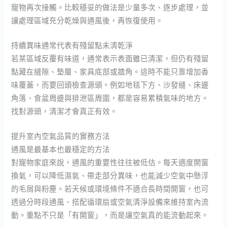
寵物再次接觸。比較穩妥的做法是少量多次、逐步處理，並
讓處理區域充分乾燥與通風後，再恢復使用。
持續異味通常代表有殘留點未清乾淨
若某區域反覆有味道，通常表示表面雖已清潔，但仍有殘留
點藏在縫隙、墊層、家具底部或牆角。這時不能只靠增加香
味覆蓋，而要回頭檢查源頭。例如地毯下方、沙發縫、床邊
角落、食盆周邊與排泄區周圍，都是容易累積氣味的地方。
找對源頭，清潔才會真正有效。
提升室內空氣品質的實務方法
通風是最基本也最穩定的方法
對寵物家庭來說，通風的重要性往往被低估。每天適度開窗
換氣，可以降低濕氣、帶走部分異味，也能減少空氣中懸浮
的毛屑與粉塵。若天候或環境條件不適合長時間開窗，也可
透過分時段通風、搭配循環扇或空氣清淨設備來維持室內流
動。重點不只是「有開窗」，而是讓空氣真的能流動起來。