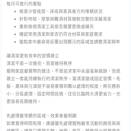
每月可進行的重點
檢查沙發底部、床底與家具後方的堆積狀況
針對地毯、厚墊與難清材質做較完整的深層清潔
重新檢視清潔工具是否需要更換或補充
確認常用清潔劑是否仍符合材質與家庭需求
盤點家中最容易反覆出現髒污的區域並調整清潔頻率
讓清潔更有效率的習慣建立
清潔不是一次做完，而是維持秩序
寵物家庭最實際的做法，不是追求家中永遠毫無痕跡，而是
建立一套能持續執行的清潔秩序。當清潔變成固定習慣，毛
髮、異味與污漬就不容易累積到難以處理的程度。將任務拆
小、分區處理、固定時間巡檢，往往比臨時大清更省力，也
更容易長期維持。
先處理最常髒的區域，效果會最明顯
如果覺得時間有限，建議優先處理寵物最常活動的路徑與高
接觸區。通常只要把玄關、地面、餐區、睡墊與沙發周邊先