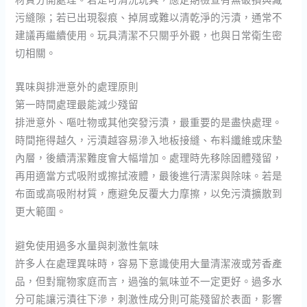
污縫隙；若已出現裂痕、掉屑或難以清乾淨的污漬，通常不
建議再繼續使用。玩具清潔不只關乎外觀，也與日常衛生密
切相關。
異味與排泄意外的處理原則
第一時間處理最能減少殘留
排泄意外、嘔吐物或其他突發污漬，最重要的是盡快處理。
時間拖得越久，污漬越容易滲入地板接縫、布料纖維或床墊
內層，後續清潔難度會大幅增加。處理時先移除固體殘留，
再用適當方式吸附或擦拭液體，最後進行清潔與除味。若是
布面或高吸附材質，應避免反覆大力摩擦，以免污漬擴散到
更大範圍。
避免使用過多水量與刺激性氣味
許多人在處理異味時，容易下意識使用大量清潔液或芳香產
品，但對寵物家庭而言，過強的氣味並不一定更好。過多水
分可能讓污漬往下滲，刺激性成分則可能殘留於表面，影響