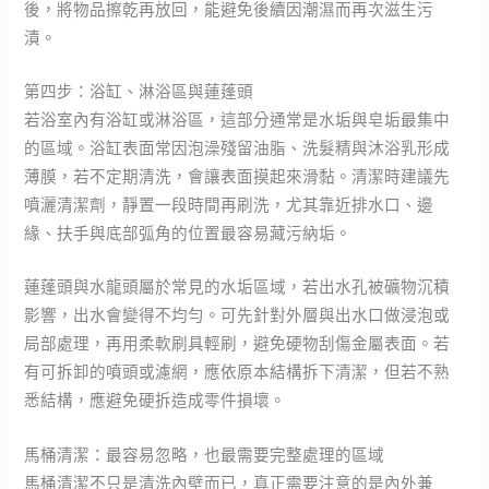
後，將物品擦乾再放回，能避免後續因潮濕而再次滋生污
漬。
第四步：浴缸、淋浴區與蓮蓬頭
若浴室內有浴缸或淋浴區，這部分通常是水垢與皂垢最集中
的區域。浴缸表面常因泡澡殘留油脂、洗髮精與沐浴乳形成
薄膜，若不定期清洗，會讓表面摸起來滑黏。清潔時建議先
噴灑清潔劑，靜置一段時間再刷洗，尤其靠近排水口、邊
緣、扶手與底部弧角的位置最容易藏污納垢。
蓮蓬頭與水龍頭屬於常見的水垢區域，若出水孔被礦物沉積
影響，出水會變得不均勻。可先針對外層與出水口做浸泡或
局部處理，再用柔軟刷具輕刷，避免硬物刮傷金屬表面。若
有可拆卸的噴頭或濾網，應依原本結構拆下清潔，但若不熟
悉結構，應避免硬拆造成零件損壞。
馬桶清潔：最容易忽略，也最需要完整處理的區域
馬桶清潔不只是清洗內壁而已，真正需要注意的是內外兼