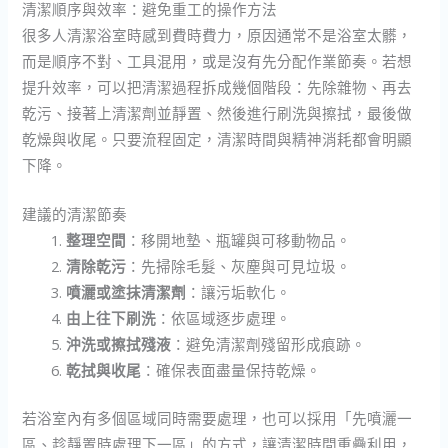
清潔順序與效率：避免重工的操作方法
很多人清潔浴室時感到費時費力，原因通常不是浴室太髒，
而是順序不對、工具混用，或是沒有先分配作業節奏。若想
提升效率，可以把清潔過程拆成幾個階段：先除雜物、再去
乾污、接著上清潔劑並靜置、然後進行刷洗與擦拭，最後做
乾燥與收尾。只要流程固定，清潔時間與精神消耗都會明顯
下降。
建議的清潔節奏
整理空間
：移開地墊、瓶罐與可移動物品。
清除乾污
：先掃除毛髮、灰塵與可見垃圾。
噴灑或塗抹清潔劑
：讓污垢軟化。
由上往下刷洗
：依區域逐步處理。
沖洗或擦拭殘液
：避免清潔劑殘留形成痕跡。
乾拭與收尾
：確保表面盡量保持乾燥。
若浴室內有多個區域同時需要處理，也可以採用「先噴灑一
區、趁靜置時處理下一區」的方式，讓清潔時間重疊利用，