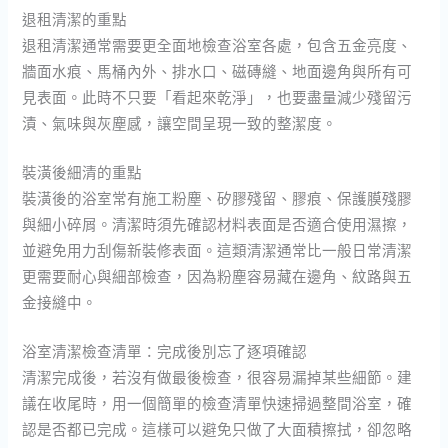
退租清潔的重點
退租清潔通常需要更全面地檢查浴室各處，包含五金亮度、
牆面水痕、馬桶內外、排水口、磁磚縫、地面邊角與所有可
見表面。此時不只要「看起來乾淨」，也要盡量減少殘留污
漬、氣味與灰塵感，讓空間呈現一致的整潔度。
裝潢後細清的重點
裝潢後的浴室常有施工粉塵、矽膠殘留、膠痕、保護膜殘膠
與細小碎屑。清潔時須先確認材料表面是否適合使用濕擦，
並避免用力刮傷新裝修表面。這類清潔通常比一般日常清潔
更需要耐心與細部檢查，因為粉塵容易藏在邊角、紋路與五
金接縫中。
浴室清潔檢查清單：完成後別忘了逐項確認
清潔完成後，若沒有做最後檢查，很容易漏掉某些細節。建
議在收尾時，用一個簡單的檢查清單快速掃過整間浴室，確
認是否都已完成。這樣可以避免只做了大面積擦拭，卻忽略