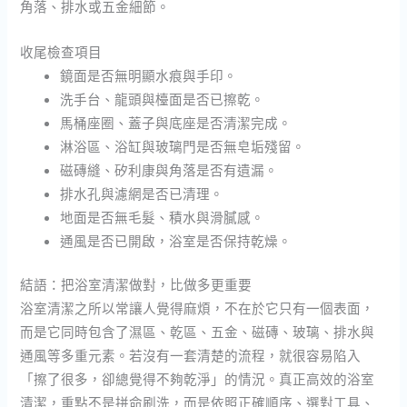
角落、排水或五金細節。
收尾檢查項目
鏡面是否無明顯水痕與手印。
洗手台、龍頭與檯面是否已擦乾。
馬桶座圈、蓋子與底座是否清潔完成。
淋浴區、浴缸與玻璃門是否無皂垢殘留。
磁磚縫、矽利康與角落是否有遺漏。
排水孔與濾網是否已清理。
地面是否無毛髮、積水與滑膩感。
通風是否已開啟，浴室是否保持乾燥。
結語：把浴室清潔做對，比做多更重要
浴室清潔之所以常讓人覺得麻煩，不在於它只有一個表面，
而是它同時包含了濕區、乾區、五金、磁磚、玻璃、排水與
通風等多重元素。若沒有一套清楚的流程，就很容易陷入
「擦了很多，卻總覺得不夠乾淨」的情況。真正高效的浴室
清潔，重點不是拼命刷洗，而是依照正確順序、選對工具、