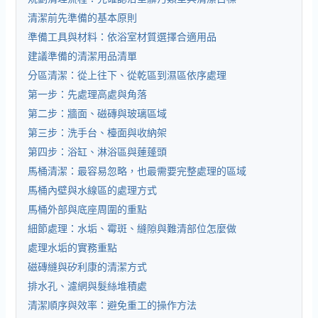
清潔前先準備的基本原則
準備工具與材料：依浴室材質選擇合適用品
建議準備的清潔用品清單
分區清潔：從上往下、從乾區到濕區依序處理
第一步：先處理高處與角落
第二步：牆面、磁磚與玻璃區域
第三步：洗手台、檯面與收納架
第四步：浴缸、淋浴區與蓮蓬頭
馬桶清潔：最容易忽略，也最需要完整處理的區域
馬桶內壁與水線區的處理方式
馬桶外部與底座周圍的重點
細節處理：水垢、霉斑、縫隙與難清部位怎麼做
處理水垢的實務重點
磁磚縫與矽利康的清潔方式
排水孔、濾網與髮絲堆積處
清潔順序與效率：避免重工的操作方法