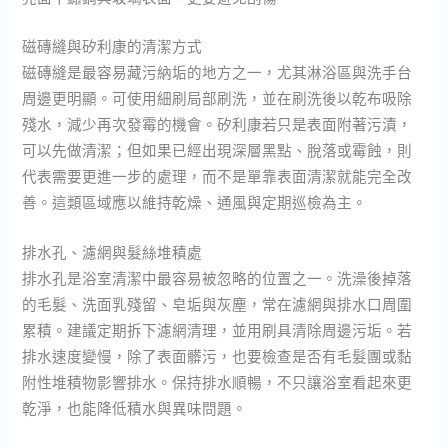
磁磚縫與矽利康的清潔方式
磁磚縫是最容易藏污納垢的地方之一，尤其淋浴區與洗手台
周邊更明顯。可使用細刷局部刷洗，並在刷洗後以乾布吸除
殘水，減少再次發霉的機會。矽利康若只是表面附著污漬，
可以先做清潔；但如果已經出現深層黑點、脫落或霉蝕，則
代表需要更進一步的處理，而不是單靠表面清潔就能完全改
善。這類區域應以維持乾燥、通風與定期巡檢為主。
排水孔、濾網與髮絲堆積處
排水孔是浴室清潔中最容易被忽略的位置之一。洗澡後掉落
的毛髮、洗面乳殘留、皂垢與灰塵，常在濾網與排水口周圍
累積。建議定期拆下濾網清理，並用刷具清除周邊污垢。若
排水速度變慢，除了表面髒污，也要檢查是否有毛髮團或黏
附性堆積物影響排水。保持排水順暢，不只讓浴室看起來更
乾淨，也能降低積水與異味問題。