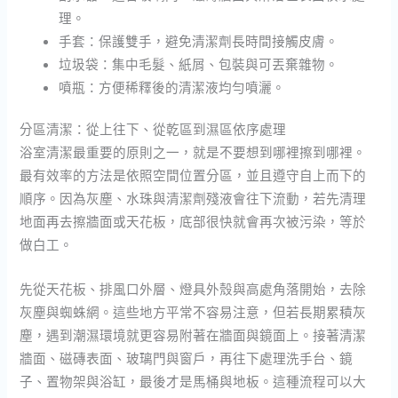
理。
手套：保護雙手，避免清潔劑長時間接觸皮膚。
垃圾袋：集中毛髮、紙屑、包裝與可丟棄雜物。
噴瓶：方便稀釋後的清潔液均勻噴灑。
分區清潔：從上往下、從乾區到濕區依序處理
浴室清潔最重要的原則之一，就是不要想到哪裡擦到哪裡。
最有效率的方法是依照空間位置分區，並且遵守自上而下的
順序。因為灰塵、水珠與清潔劑殘液會往下流動，若先清理
地面再去擦牆面或天花板，底部很快就會再次被污染，等於
做白工。
先從天花板、排風口外層、燈具外殼與高處角落開始，去除
灰塵與蜘蛛網。這些地方平常不容易注意，但若長期累積灰
塵，遇到潮濕環境就更容易附著在牆面與鏡面上。接著清潔
牆面、磁磚表面、玻璃門與窗戶，再往下處理洗手台、鏡
子、置物架與浴缸，最後才是馬桶與地板。這種流程可以大