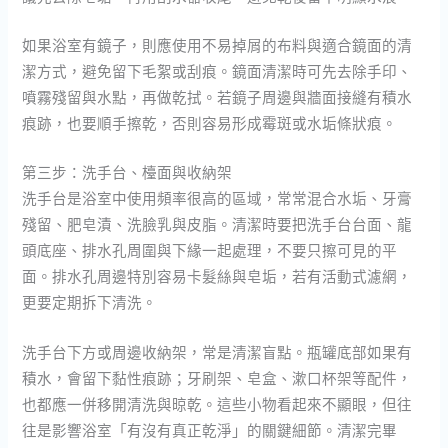
如果浴室有鏡子，則應使用不易掉屑的布料與適合鏡面的清
潔方式，避免留下毛絮或刮痕。鏡面清潔時可先去除手印、
噴霧殘留與水點，再做乾拭。若鏡子周邊與牆面接縫有積水
痕跡，也要順手擦乾，否則容易形成霉斑或水垢條狀痕。
第三步：洗手台、檯面與收納架
洗手台是浴室中使用頻率很高的區域，常常混合水垢、牙膏
殘留、肥皂漬、洗臉乳與皮脂。清潔時要把洗手台台面、龍
頭底座、排水孔周圍與下緣一起處理，不要只擦可見的平
面。排水孔周邊特別容易卡髮絲與皂垢，若有活動式濾網，
更要定期拆下清洗。
洗手台下方或周邊收納架，常是清潔盲點。瓶罐底部如果有
積水，會留下黏性痕跡；牙刷架、皂盒、漱口杯架等配件，
也都應一併移開清洗與晾乾。這些小物看起來不顯眼，但往
往是影響浴室「有沒有真正乾淨」的關鍵細節。清潔完畢