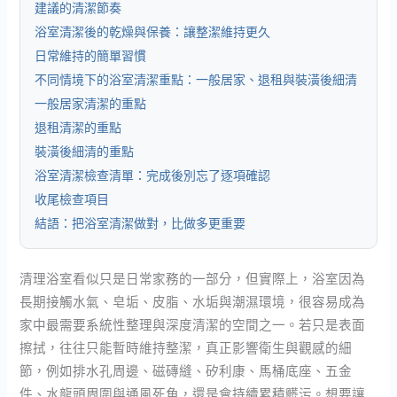
建議的清潔節奏
浴室清潔後的乾燥與保養：讓整潔維持更久
日常維持的簡單習慣
不同情境下的浴室清潔重點：一般居家、退租與裝潢後細清
一般居家清潔的重點
退租清潔的重點
裝潢後細清的重點
浴室清潔檢查清單：完成後別忘了逐項確認
收尾檢查項目
結語：把浴室清潔做對，比做多更重要
清理浴室看似只是日常家務的一部分，但實際上，浴室因為
長期接觸水氣、皂垢、皮脂、水垢與潮濕環境，很容易成為
家中最需要系統性整理與深度清潔的空間之一。若只是表面
擦拭，往往只能暫時維持整潔，真正影響衛生與觀感的細
節，例如排水孔周邊、磁磚縫、矽利康、馬桶底座、五金
件、水龍頭周圍與通風死角，還是會持續累積髒污。想要讓