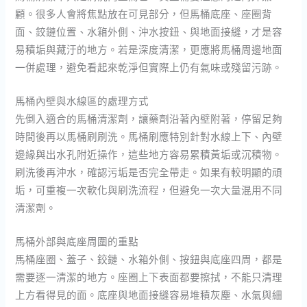
顧。很多人會將焦點放在可見部分，但馬桶底座、座圈背
面、鉸鏈位置、水箱外側、沖水按鈕、與地面接縫，才是容
易積垢與藏汙的地方。若是深度清潔，更應將馬桶周邊地面
一併處理，避免看起來乾淨但實際上仍有氣味或殘留污跡。
馬桶內壁與水線區的處理方式
先倒入適合的馬桶清潔劑，讓藥劑沿著內壁附著，停留足夠
時間後再以馬桶刷刷洗。馬桶刷應特別針對水線上下、內壁
邊緣與出水孔附近操作，這些地方容易累積黃垢或沉積物。
刷洗後再沖水，確認污垢是否完全帶走。如果有較明顯的頑
垢，可重複一次軟化與刷洗流程，但避免一次大量混用不同
清潔劑。
馬桶外部與底座周圍的重點
馬桶座圈、蓋子、鉸鏈、水箱外側、按鈕與底座四周，都是
需要逐一清潔的地方。座圈上下表面都要擦拭，不能只清理
上方看得見的面。底座與地面接縫容易堆積灰塵、水氣與細