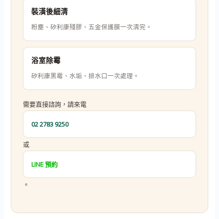
裝潢後細清
粉塵、矽利康殘膠、五金保護膜一次清完。
浴室除霉
矽利康黑霉、水垢、排水口一次處理。
需要直接諮詢，請來電
02 2783 9250
或
LINE 預約
。