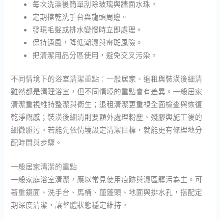
每次洗澡後簡單刮除玻璃與牆面水珠。
定期擦乾洗手台與龍頭周邊。
發現毛髮或排水變慢時立即處理。
保持通風，降低潮濕與霉斑風險。
把清潔用品分區使用，避免交叉污染。
不同情境下的浴室清潔重點：一般居家、退租與裝潢後細清
雖然都是清理浴室，但不同情境的重點會有差異。一般居家
清潔重視維持整潔與衛生；退租清潔更重視全面檢查與恢復
乾淨觀感；裝潢後細清則要額外處理粉塵、殘膠與施工後的
細微髒污。若能先依情境設定清潔目標，就能更有條理地分
配時間與步驟。
一般居家清潔的重點
一般家庭浴室清潔，應以常見使用痕跡與濕區髒污為主。可
著重鏡面、洗手台、馬桶、蓮蓬頭、地面與排水孔，搭配定
期深度清潔，讓整體狀態穩定維持。