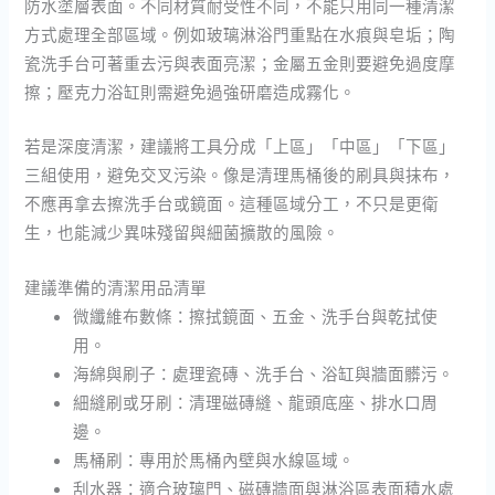
防水塗層表面。不同材質耐受性不同，不能只用同一種清潔
方式處理全部區域。例如玻璃淋浴門重點在水痕與皂垢；陶
瓷洗手台可著重去污與表面亮潔；金屬五金則要避免過度摩
擦；壓克力浴缸則需避免過強研磨造成霧化。
若是深度清潔，建議將工具分成「上區」「中區」「下區」
三組使用，避免交叉污染。像是清理馬桶後的刷具與抹布，
不應再拿去擦洗手台或鏡面。這種區域分工，不只是更衛
生，也能減少異味殘留與細菌擴散的風險。
建議準備的清潔用品清單
微纖維布數條：擦拭鏡面、五金、洗手台與乾拭使
用。
海綿與刷子：處理瓷磚、洗手台、浴缸與牆面髒污。
細縫刷或牙刷：清理磁磚縫、龍頭底座、排水口周
邊。
馬桶刷：專用於馬桶內壁與水線區域。
刮水器：適合玻璃門、磁磚牆面與淋浴區表面積水處