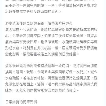
而不是等一區做完再開始下一區。這種做法特別適合處理水
垢較多或需要等待反應時間的表面。
浴室清潔後的乾燥與保養：讓整潔維持更久
清潔完成不代表結束，後續的乾燥與保養才是維持成果的核
心。浴室是高濕度空間，如果清完後沒有適當通風，殘留水
氣會讓霉斑更快回來，也會讓玻璃、水龍頭與磁磚表面再度
形成水痕。特別是在北北桃基一帶，居家環境常受季節濕度
變化影響，更需要重視浴室的通風與日常維護。
清潔後建議將排風設備持續運轉一段時間，或打開門窗加速
換氣。鏡面、玻璃、金屬五金與檯面最好做一次乾拭，減少
水痕殘留。若浴室有地墊，清潔後也應保持乾燥再放回，避
免濕氣悶在地面上。浴簾、毛巾與常用布品則應定期清洗與
晾乾，因為它們同樣會影響浴室的整體清爽度。
日常維持的簡單習慣