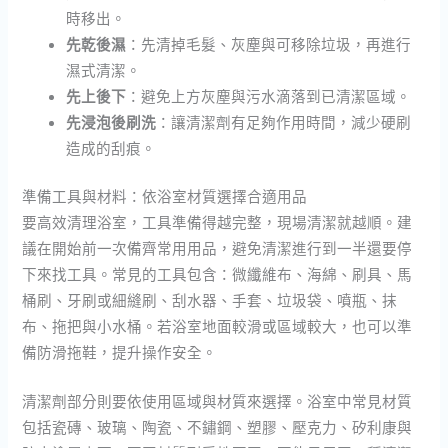
時移出。
先乾後濕
：先清掉毛髮、灰塵與可移除垃圾，再進行
濕式清潔。
先上後下
：避免上方灰塵與污水滴落到已清潔區域。
先浸泡後刷洗
：讓清潔劑有足夠作用時間，減少硬刷
造成的刮痕。
準備工具與材料：依浴室材質選擇合適用品
要高效清理浴室，工具準備得越完整，現場清潔就越順。建
議在開始前一次備齊常用用品，避免清潔進行到一半還要停
下來找工具。常見的工具包含：微纖維布、海綿、刷具、馬
桶刷、牙刷或細縫刷、刮水器、手套、垃圾袋、噴瓶、抹
布、拖把與小水桶。若浴室地面較滑或區域較大，也可以準
備防滑拖鞋，提升操作安全。
清潔劑部分則要依使用區域與材質來選擇。浴室中常見材質
包括瓷磚、玻璃、陶瓷、不鏽鋼、塑膠、壓克力、矽利康與