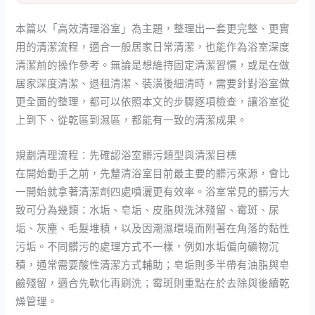
本篇以「高效清理浴室」為主題，整理出一套更完整、更實
用的清潔流程，適合一般居家日常清潔，也能作為浴室深度
清潔前的操作參考。無論是想維持固定清潔習慣，或是在做
居家深度清潔、退租清潔、裝潢後細清時，需要針對浴室做
更全面的整理，都可以依照本文的步驟逐項檢查，讓浴室從
上到下、從乾區到濕區，都能有一致的清潔成果。
規劃清理流程：先確認浴室髒污類型與清潔目標
在開始動手之前，先釐清浴室目前最主要的髒污來源，會比
一開始就拿著清潔劑四處噴灑更有效率。浴室常見的髒污大
致可分為幾類：水垢、皂垢、皮脂與洗沐殘留、霉斑、尿
垢、灰塵、毛髮堆積，以及因潮濕環境而附著在角落的黏性
污垢。不同髒污的處理方式不一樣，例如水垢偏向礦物沉
積，通常需要酸性清潔方式輔助；皂垢則多半帶有油脂與皂
鹼殘留，適合先軟化再刷洗；霉斑則重點在於去除與後續乾
燥管理。