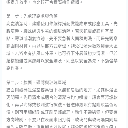
幅提升效率，也比較符合實際操作邏輯。
第一步：先處理高處與角落
高處清潔時，建議使用伸縮桿搭配微纖維布或除塵工具，先
將灰塵、蜘蛛網與附著的細屑清除。若天花板或牆角有黑
點、霉斑或潮氣痕跡，先不要急著大面積刷洗，而是先觀察
範圍與材質，再以局部方式處理，避免把髒污擴散到更大區
域。若浴室有排風口外罩，也可拆下外層做初步清潔，但若
結構複雜或高處難以安全觸及，則應以安全為先，不勉強攀
高作業。
第二步：牆面、磁磚與玻璃區域
牆面與磁磚是浴室容易留下水痕和皂垢的地方，尤其淋浴區
更明顯。先用清水或適合的清潔液均勻噴灑，讓表面污垢軟
化，再以海綿或軟刷進行擦洗。若磁磚縫隙有黏附灰黑色污
漬，則可用細縫刷或牙刷局部處理，動作不需過猛，但要有
方向地刷，不要只在表面來回打轉。玻璃門與玻璃隔間則建
議先去除皂垢，再用刮水器收尾，避免乾後留下明顯水痕。