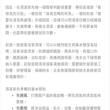
因此，在清潔前先做一個簡單判斷很重要：哪些區域是「看
得見的污垢」，哪些是「容易忽略的死角」，哪些則是「需
要先浸泡再處理」的頑固區。這樣可以把清潔任務分成幾個
層次，先做準備、再做主清潔、最後補細節，不但節省時
間，也能降低重複擦拭的次數。
若是一般居家浴室清潔，可以以維持衛生與基本整潔為目
標；若是深度清潔，則建議把鏡面、燈具外殼、排風口外
層、牆面磁磚、浴缸底部、馬桶周圍地面、洗手台下緣等都
納入範圍；若是退租清潔或裝潢後細清，還要額外留意施工
粉塵、矽膠殘留、接縫粉末、五金表面殘膠與排水系統是否
有堵塞情形。
清潔前先準備的基本原則
先通風
：打開窗戶或排風設備，降低濕氣與清潔氣味
累積。
先整理
：將沐浴用品、毛巾、浴墊、收納籃與雜物暫