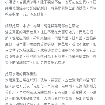
小污垢，若長期忽略，除了觀感不佳，也可能產生異味。建
議用微纖維布搭配細部刷具，將馬桶周邊全部擦拭後，再以
乾布收尾，減少潮濕殘留。
細節處理：水垢、霉斑、縫隙與難清部位怎麼做
浴室真正的清潔差異，往往不是在大面積地方，而是在細
節。像是磁磚縫、矽利康接縫、門框角落、排水蓋、置物架
底部、毛巾掛勾周圍與管線邊緣，這些地方看似不起眼，但
只要積了水垢或霉斑，就會讓整體空間顯得不夠乾淨。若是
裝潢後細清，這些縫隙還可能卡有粉塵、填縫殘屑或施工後
留下的微細顆粒，因此更需要細心處理。
處理水垢的實務重點
水垢通常出現在龍頭、玻璃、蓮蓬頭、五金邊緣與淋浴門下
緣。處理方式以「先軟化、再清除」為原則。先讓清潔劑充
分作用，再以軟布或海綿輕刷，若頑固則可重複幾次，不建
議一開始就用硬刷猛刷，否則容易磨損表面。特別是鍍鉻、
亮面不鏽鋼與玻璃表面，更要避免刮傷。