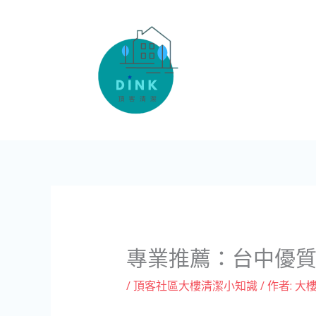
跳
至
主
要
內
容
專業推薦：台中優
/
頂客社區大樓清潔小知識
/ 作者:
大