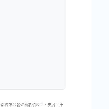
往都會讓沙發逐漸累積灰塵、皮屑、汗