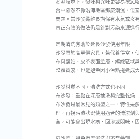
潮濕環境下，黴味與異味更容易被忽
台中雖然不像沿海地區那麼潮濕，但
問題。當沙發纖維長期保有水氣或沒
真正有效的做法仍是針對污染來源進
定期清洗有助於延長沙發使用年限
沙發屬於高單價家具，若保養得當，
布料纖維、皮革表面塗層、縫線區域
整體質感，也能避免因小污點拖延成
沙發材質不同，清洗方式也不同
布沙發：重點在深層抽洗與完整乾燥
布沙發是最常見的類型之一，特性是
理，再視污漬狀況使用適合的清潔劑
全，可能會出現水痕、回滲或悶味，
皮沙發：避免過度濕洗與不當藥劑