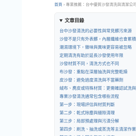
首頁
›
專業推薦：台中優質沙發清洗與清潔公
文章目錄
台中沙發清洗的必要性與常見髒污來源
沙發不是只有外表髒，內層纖維也會累積
潮濕環境下，黴味與異味更容易被忽略
定期清洗有助於延長沙發使用年限
沙發材質不同，清洗方式也不同
布沙發：重點在深層抽洗與完整乾燥
皮沙發：避免過度濕洗與不當藥劑
絨布、麂皮或特殊材質：更需確認試洗與
專業沙發清洗通常包含哪些流程
第一步：現場評估與材質判斷
第二步：乾式除塵與縫隙清理
第三步：局部預處理與污漬分解
第四步：刷洗、抽洗或蒸洗等主清潔作業