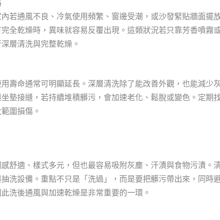
略
室內若通風不良、冷氣使用頻繁、窗邊受潮，或沙發緊貼牆面擺
有完全乾燥時，異味就容易反覆出現。這類狀況若只靠芳香噴霧
行深層清洗與完整乾燥。
使用壽命通常可明顯延長。深層清洗除了能改善外觀，也能減少
與坐墊接縫，若持續堆積髒污，會加速老化、鬆脫或變色。定期
大範圍損傷。
觸感舒適、樣式多元，但也最容易吸附灰塵、汗漬與食物污漬。
與抽洗設備。重點不只是「洗過」，而是要把髒污帶出來，同時
因此洗後通風與加速乾燥是非常重要的一環。