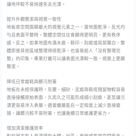
讓地坪較不易快速失去光澤。
提升外觀整潔與視覺一致性
地板是空間面積最大的視覺元素之一，當地面乾淨、反光均
勻且表面平整時，整體空間往往會顯得更明亮、更有秩序
感。反之，如果地面布滿水痕、鞋印、刮痕或局部霧白，整
體即使其他區域整理得很乾淨，也容易給人「沒有整理完
整」的印象。專業打蠟可以讓表面光澤較一致，視覺上更顯
整潔。
降低日常磨耗與髒污附著
地板在未經保護時，灰塵、細砂、泥痕與鞋底殘留物較容易
直接接觸原始表面，久而久之可能形成細小刮痕，甚至讓污
漬更容易滲入表層。適當蠟層能在一定程度上減少直接磨
損，讓髒污較不易附著，也讓後續日常維護更省力。
增加清潔維護效率
對於固定有人員清掃的大樓、社區、商辦或家庭空間而言，