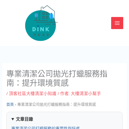
跳
至
主
要
內
容
專業清潔公司拋光打蠟服務指
南：提升環境質感
/
頂客社區大樓清潔小知識
/ 作者:
大樓清潔小幫手
首頁
›
專業清潔公司拋光打蠟服務指南：提升環境質感
文章目錄
專業清潔公司打蠟服務的重要性與好處