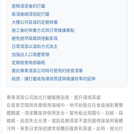
退租清潔後的打蠟
裝潢後細清搭配打蠟
大樓公共區域的定期保養
施工後的保養方式與日常維護重點
避免過早踩踏與拖動家具
日常清潔以溫和方式為主
加強出入口落塵管理
定期檢查局部磨耗
委託專業清潔公司時可使用的檢查清單
結語：讓打蠟成為環境質感與維護效率的延伸
專業清潔公司拋光打蠟服務指南：提升環境質感
在居家空間與各類使用場域中，地坪狀態往往會直接影響整
體觀感、清潔難度與使用安全。當地板出現霧化、刮痕、踩
踏痕、局部失去光澤，或因長期清潔不當而變得容易附著髒
污時，單靠日常拖拭通常很難回復原有質感。此時，拋光打