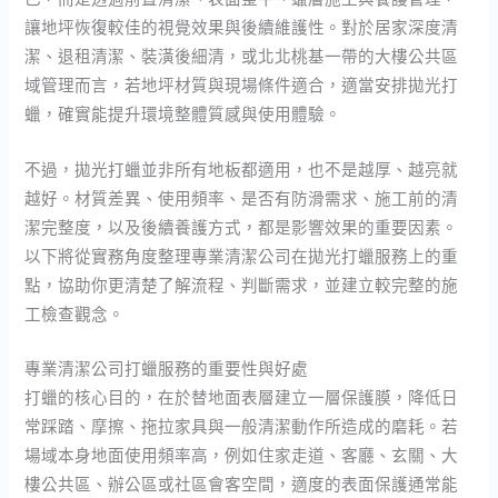
讓地坪恢復較佳的視覺效果與後續維護性。對於居家深度清
潔、退租清潔、裝潢後細清，或北北桃基一帶的大樓公共區
域管理而言，若地坪材質與現場條件適合，適當安排拋光打
蠟，確實能提升環境整體質感與使用體驗。
不過，拋光打蠟並非所有地板都適用，也不是越厚、越亮就
越好。材質差異、使用頻率、是否有防滑需求、施工前的清
潔完整度，以及後續養護方式，都是影響效果的重要因素。
以下將從實務角度整理專業清潔公司在拋光打蠟服務上的重
點，協助你更清楚了解流程、判斷需求，並建立較完整的施
工檢查觀念。
專業清潔公司打蠟服務的重要性與好處
打蠟的核心目的，在於替地面表層建立一層保護膜，降低日
常踩踏、摩擦、拖拉家具與一般清潔動作所造成的磨耗。若
場域本身地面使用頻率高，例如住家走道、客廳、玄關、大
樓公共區、辦公區或社區會客空間，適度的表面保護通常能