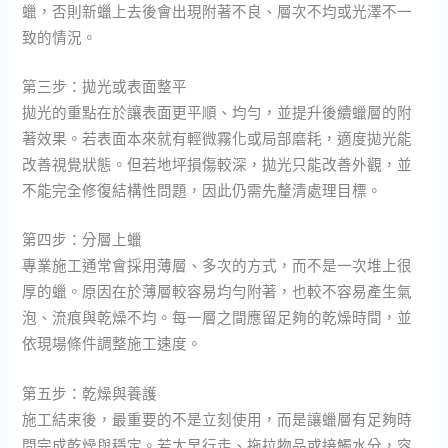
蠟，否則新蠟上去後會出現附著不良、層次不均或光澤不一
致的情況。
第三步：拋光或表面整平
拋光的重點在於讓表面更平順、均勻，並提升後續蠟層的附
著效果。若表面本來就有輕微霧化或局部磨耗，適度拋光能
改善視覺狀態。但若地坪損傷較深，拋光只能改善外觀，並
不能完全修復結構性問題，因此仍需先釐清處理目標。
第四步：分層上蠟
專業施工通常會採用薄層、多次的方式，而不是一次堆上很
厚的蠟。原因在於薄層較容易均勻附著，也較不容易產生氣
泡、流痕與乾燥不均。每一層之間應留足夠的乾燥時間，並
依現場條件調整施工速度。
第五步：乾燥與養護
施工結束後，最重要的不是立刻使用，而是讓蠟層有足夠時
間完成乾燥與穩定。若太早行走、拖拉物品或接觸水分，容