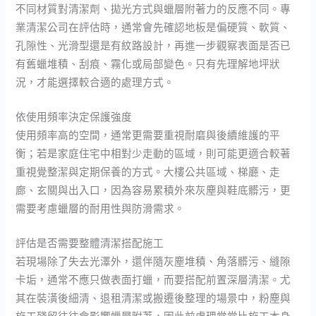
不同材質對清潔劑、拋光方式與蠟層附著力的反應不同。專
業清潔公司在評估時，通常會先確認地板是偏硬質、軟質、
孔隙性、光滑型還是有紋路設計，再進一步觀察表面是否已
有舊蠟堆積、刮痕、霧化或局部變色。只有先理解地坪狀
況，才能選擇較合適的處理方式。
依使用頻率決定保護強度
使用頻率高的空間，通常更需要重視耐磨與後續維護的平
衡；若是家庭住宅中相對少走動的區域，則可能更適合較著
重視覺整潔與定期保養的方式。大樓公共區域、梯廳、走
廊、玄關與出入口，因為容易累積外來灰塵與鞋底髒污，更
需要考慮蠟層的耐用性與防滑需求。
評估是否需要整體清潔搭配施工
若現場除了失去光澤外，還伴隨灰塵堆積、角落髒污、縫隙
卡垢，通常不應只做表面打蠟，而要搭配前置深層清潔。尤
其在裝潢後細清、退租清潔或搬遷後整理的場景中，粉塵與