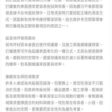
打蠟後的表面通常更容易拖拭與保養。因為髒污不會那麼容
易直接卡在地面紋理中，日常清潔時只要搭配正確的清潔方
式，就能較有效率地維持整潔狀態。這也是許多空間管理會
將打蠟視為定期保養項目的原因之一。
延長地坪使用壽命
若地坪材質本身適合施作保護層，且施工與後續維護得當，
打蠟通常可作為延緩表面老化的一種方式。尤其在使用頻率
高、磨耗快的空間中，適當保護有助於減少反覆修補或更換
的機率，對長期維護來說更具效率。
兼顧安全與防滑需求
許多人會認為地板越亮越滑，但實務上，是否防滑並不只取
決於亮度，而是與地板材質、蠟品選擇、施工厚薄、乾燥狀
態及使用環境有關。專業清潔公司在規劃打蠟時，會根據場
域需求選擇適合的材料與做法，特別是在有長者、小孩、訪
客進出的空間，更需要把安全性列為優先考量。