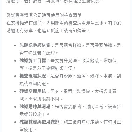
層磨損，若有必要，再安排局部補強或重新保養。
委託專業清潔公司時可使用的檢查清單
在安排拋光打蠟前，先用簡單的檢查清單釐清需求，有助於
溝通更有效率，也能降低施工後認知落差。
先確認地板材質
：是否適合打蠟、是否需要除蠟、是
否有特殊表面處理。
確認施工目標
：是要提升光澤、改善觀感、增加保
護，還是為了後續維護方便。
檢查現場狀況
：是否有粉塵、油污、殘膠、水痕、刮
痕或潮濕問題。
確認空間用途
：居家、退租、裝潢後、大樓公共區
域，需求與限制不同。
確認動線與清場
：是否需要移物、封閉區域、設置告
示或分段施工。
確認乾燥與使用安排
：施工後何時可走動、何時可正
常使用。