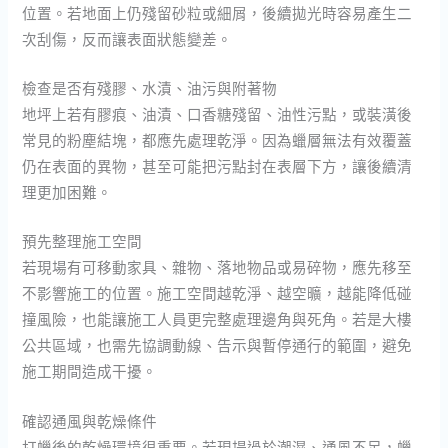
位置。若地面上仍殘留砂粒或細屑，後續拋光時容易產生二
次刮傷，反而讓表面狀態變差。
檢查是否有殘膠、水漬、油污與附著物
地坪上若有膠痕、油漬、口香糖殘留、油性污點，或裝潢後
常見的粉塵結塊，都應先處理乾淨。因為蠟層無法有效覆蓋
仍在表面的異物，甚至可能把污點封在表層下方，讓後續清
理更加困難。
預先整理施工空間
若現場有可移動家具、雜物、落地物品或易碎物，應先移至
不影響施工的位置。施工空間越乾淨、越空曠，越能降低碰
撞風險，也能讓施工人員更完整處理邊角與死角。若是大樓
公共區域，也需先協調動線、告示與暫停通行的範圍，避免
施工期間造成干擾。
確認通風與乾燥條件
打蠟後的乾燥環境很重要。若現場過於潮濕、通風不足，蠟