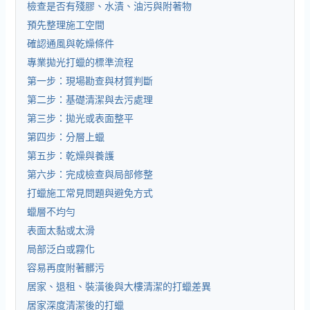
檢查是否有殘膠、水漬、油污與附著物
預先整理施工空間
確認通風與乾燥條件
專業拋光打蠟的標準流程
第一步：現場勘查與材質判斷
第二步：基礎清潔與去污處理
第三步：拋光或表面整平
第四步：分層上蠟
第五步：乾燥與養護
第六步：完成檢查與局部修整
打蠟施工常見問題與避免方式
蠟層不均勻
表面太黏或太滑
局部泛白或霧化
容易再度附著髒污
居家、退租、裝潢後與大樓清潔的打蠟差異
居家深度清潔後的打蠟