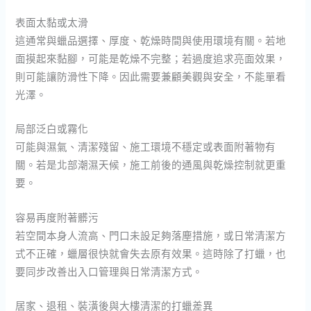
表面太黏或太滑
這通常與蠟品選擇、厚度、乾燥時間與使用環境有關。若地
面摸起來黏腳，可能是乾燥不完整；若過度追求亮面效果，
則可能讓防滑性下降。因此需要兼顧美觀與安全，不能單看
光澤。
局部泛白或霧化
可能與濕氣、清潔殘留、施工環境不穩定或表面附著物有
關。若是北部潮濕天候，施工前後的通風與乾燥控制就更重
要。
容易再度附著髒污
若空間本身人流高、門口未設足夠落塵措施，或日常清潔方
式不正確，蠟層很快就會失去原有效果。這時除了打蠟，也
要同步改善出入口管理與日常清潔方式。
居家、退租、裝潢後與大樓清潔的打蠟差異