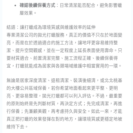
確認後續保養方式
：日常清潔能否配合，避免影響蠟
層效果。
結語：讓打蠟成為環境質感與維護效率的延伸
專業清潔公司的拋光打蠟服務，真正的價值不只在於地面變
亮，而是在於透過適合的施工方法，讓地坪更容易維持整
潔、提升空間觀感，並在一定程度上延長表面使用壽命。只
要材質適合、前置清潔完整、施工流程正確、後續保養得
宜，打蠟就能成為居家與各類場域維護中相當實用的一環。
無論是居家深度清潔、退租清潔、裝潢後細清，或北北桃基
的大樓公共區域保養，若你希望地面看起來更平整、更明
亮、更容易整理，拋光打蠟都可以列入評估。不過，最重要
的原則始終是先判斷材質，再決定方式；先完成清潔，再進
行保養；先兼顧美觀，再考慮持久與安全。如此一來，才能
真正把打蠟的效果發揮在對的地方，讓環境質感更穩定地被
維持下去。