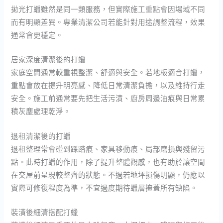
拋光打蠟雖然是同一類服務，但實際施工重點會因場域不同
而有明顯差異。專業清潔公司若能針對用途調整流程，效果
通常會更穩定。
居家深度清潔後的打蠟
家庭空間通常較重視整潔、舒適與安全。若地板適合打蠟，
重點會放在提升明亮感、降低日常清潔負擔，以及維持行走
安全。施工前通常要先把生活污漬、廚房周邊油痕與日常累
積灰塵處理乾淨。
退租清潔後的打蠟
退租整理常會碰到踩踏痕、家具移動痕、局部磨損與殘留污
點。此時打蠟的作用，除了提升整體觀感，也有助於讓空間
在交屋前呈現較整齊的狀態。不過若地坪損傷明顯，仍應以
實際可修復程度為準，不宜過度期待蠟層掩蓋所有缺陷。
裝潢後細清搭配打蠟