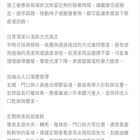
施工後應依現場狀況保留足夠的靜置時間，讓蠟層完成穩
定。過早踩踏、拖動椅子或搬運重物，都可能讓表面留下壓
痕或刮痕。
日常清潔以溫和方式為主
平時可採用掃除、吸塵與適度拖拭的方式維持整潔，避免使
用過強的清潔劑或過度濕拖。若清潔用品選擇不當，可能會
慢慢破壞蠟層，導致光澤下降、表面變霧或附著力變差。
加強出入口落塵管理
玄關、門口與人員進出頻繁區域，最容易帶入砂粒與灰塵。
若想延長打蠟效果，應盡量減少外來髒污進入，並保持出入
口乾燥與整潔。
定期檢查局部磨耗
像是走道中央、轉角、電梯前、門口前方等位置，通常是磨
耗較快的區域。建議定期查看是否出現局部失光、刮痕或蠟