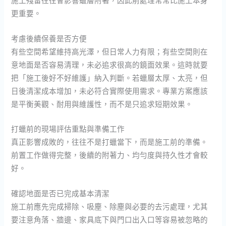
施工殘留往往會影響蠟層附著，因此前處理常常比施工本身
更重要。
考慮後續保養是否方便
有些空間希望維持高光澤，但日常人力有限；有些空間則在
意地面是否容易清理，未必追求很高的鏡面效果。這時就要
把「施工後好不好維護」納入判斷。若蠟層太厚、太亮，但
日後清潔成本增加，未必符合實際使用需求。專業方案應該
是平衡美觀、耐用與維護性，而不是只追求短期效果。
打蠟前的現場評估重點與準備工作
真正影響成敗的，往往不是打蠟當下，而是施工前的準備。
前置工作做得完整，後續的附著力、均勻度與持久性才會較
好。
確認地面是否已完成基本清潔
施工前應先完成掃除、吸塵、除塵與必要的去污處理，尤其
要注意角落、牆邊、家具底下與門口出入口等容易被忽略的