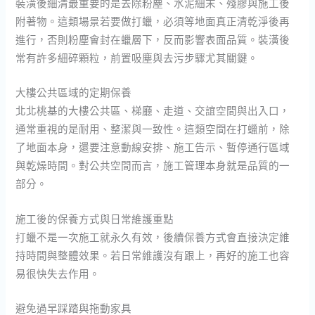
裝潢後細清最重要的是去除粉塵、水泥細末、殘膠與施工後
附著物。這類場景若要做打蠟，必須等地面真正清乾淨後再
進行，否則粉塵會封在蠟層下，反而影響表面品質。裝潢後
常有許多細碎顆粒，前置吸塵與去污步驟尤其關鍵。
大樓公共區域的定期保養
北北桃基的大樓公共區、梯廳、走道、交誼空間與出入口，
通常重視的是耐用、整潔與一致性。這類空間在打蠟前，除
了地面本身，還要注意動線安排、施工告示、暫停通行區域
與乾燥時間。對公共空間而言，施工管理本身就是品質的一
部分。
施工後的保養方式與日常維護重點
打蠟不是一次施工就永久有效，後續保養方式會直接決定維
持時間與整體效果。若日常維護沒有跟上，再好的施工也容
易很快失去作用。
避免過早踩踏與拖動家具