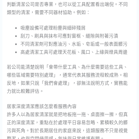
判斷清潔公司是否專業，也可以從工具配置看出端倪。不同
類型的清潔，需要不同器材協助。例如：
吸塵設備可處理粉塵與細碎殘屑
刮刀、刷具與抹布可應對窗框、縫隙與附著污漬
不同清潔劑可對應油污、水垢、皂垢或一般表面髒污
高處清潔工具可處理天花板、風口、上緣與燈具周邊
若公司能清楚說明「會帶什麼工具、為什麼需要這些工具、
哪些區域需要特別處理」，通常代表其服務流程較成熟。相
反地，如果只說「我們會處理」，卻無法說明方式，實務能
力就比較難評估。
居家深度清潔應該怎麼看服務內容
許多人以為居家清潔就是把地板拖一拖、桌面擦一擦，但真
正的深度清潔，重點在於處理平日容易忽略、累積較久的髒
污與死角。對於長期居住的家庭來說，這類服務不只是視覺
整潔，也與空間使用感、氣味與日常維護有關。