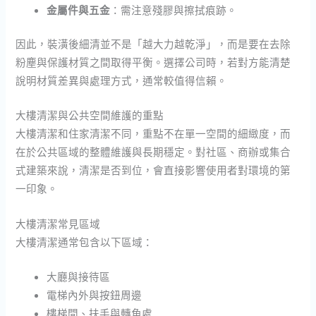
金屬件與五金
：需注意殘膠與擦拭痕跡。
因此，裝潢後細清並不是「越大力越乾淨」，而是要在去除
粉塵與保護材質之間取得平衡。選擇公司時，若對方能清楚
說明材質差異與處理方式，通常較值得信賴。
大樓清潔與公共空間維護的重點
大樓清潔和住家清潔不同，重點不在單一空間的細緻度，而
在於公共區域的整體維護與長期穩定。對社區、商辦或集合
式建築來說，清潔是否到位，會直接影響使用者對環境的第
一印象。
大樓清潔常見區域
大樓清潔通常包含以下區域：
大廳與接待區
電梯內外與按鈕周邊
樓梯間、扶手與轉角處