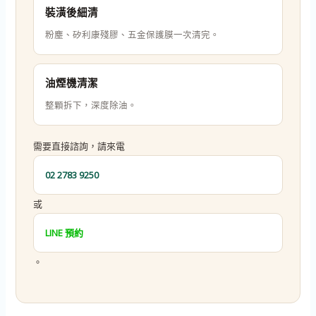
裝潢後細清
粉塵、矽利康殘膠、五金保護膜一次清完。
油煙機清潔
整顆拆下，深度除油。
需要直接諮詢，請來電
02 2783 9250
或
LINE 預約
。