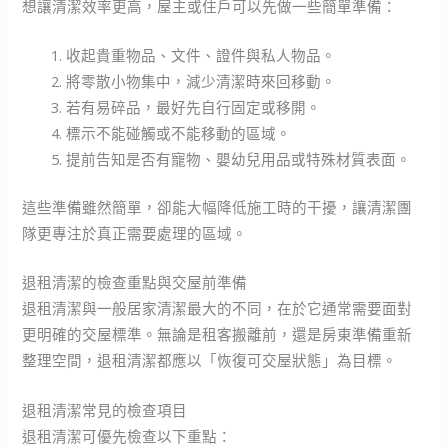
想讓清潔效率更高，屋主或住戶可以先做一些簡單準備：
收起貴重物品、文件、證件與私人物品。
將零散小物集中，減少清潔時來回移動。
若有易碎品，最好先自行固定或移開。
標示不能碰觸或不能移動的區域。
提前告知是否有寵物、嬰幼兒用品或特殊材質表面。
這些準備雖然簡單，卻能大幅降低施工時的干擾，讓清潔團
隊更專注於真正需要處理的區域。
退租清潔的檢查重點與交屋前準備
退租清潔與一般居家清潔最大的不同，在於它通常需要面對
更明確的交屋標準。無論是租客搬離前，還是房東準備重新
整理空間，退租清潔都應以「恢復可交屋狀態」為目標。
退租清潔常見的檢查項目
退租清潔可優先檢查以下重點：