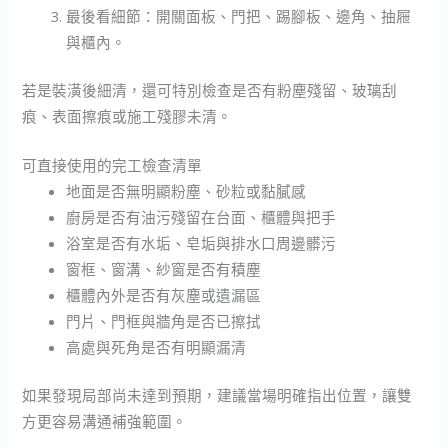
最後看細節：開關面板、門把、踢腳板、邊角、抽屜
與櫃內。
若是裝潢後細清，還可特別檢查是否有粉塵殘留、玻璃刮
痕、表面擦痕或施工殘膠未清。
可直接使用的完工檢查清單
地面是否無明顯粉塵、砂粒或黏膩感
廚房是否有油污殘留在台面、櫃體與把手
浴室是否有水垢、皂垢與排水口周邊髒污
窗框、窗溝、紗窗是否有積塵
櫃體內外是否有灰塵或遺漏區
門片、門框與牆角是否已擦拭
高處與死角是否有明顯漏清
如果發現局部尚未達到預期，建議當場明確指出位置，讓雙
方更容易溝通補強範圍。