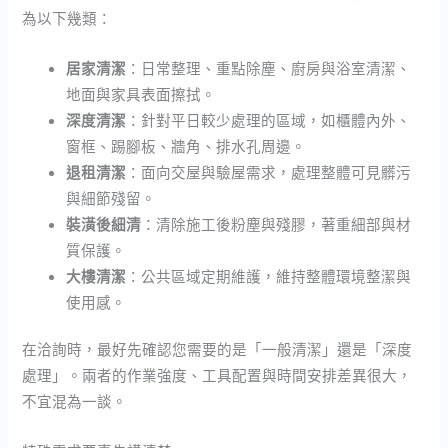
為以下幾類：
居家清潔
：日常整理、重點除塵、廚房與浴室清潔、
地面與家具表面擦拭。
深度清潔
：針對平日較少處理的區域，如櫃體內外、
窗框、踢腳板、牆角、排水孔周邊。
退租清潔
：面向交屋與驗屋需求，處理整體可見髒污
與細節殘留。
裝潢後細清
：清除施工後粉塵與殘膠，著重細部與材
質保護。
大樓清潔
：公共區域定期維護，維持整體環境整潔與
使用感。
在洽詢時，最好先確認您需要的是「一般清潔」還是「深度
處理」。兩者的作業強度、工具配置與時間安排差異很大，
不宜混為一談。