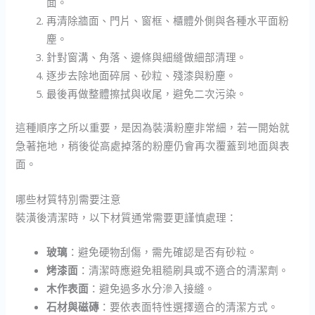
面。
再清除牆面、門片、窗框、櫃體外側與各種水平面粉
塵。
針對窗溝、角落、邊條與細縫做細部清理。
逐步去除地面碎屑、砂粒、殘漆與粉塵。
最後再做整體擦拭與收尾，避免二次污染。
這種順序之所以重要，是因為裝潢粉塵非常細，若一開始就
急著拖地，稍後從高處掉落的粉塵仍會再次覆蓋到地面與表
面。
哪些材質特別需要注意
裝潢後清潔時，以下材質通常需要更謹慎處理：
玻璃
：避免硬物刮傷，需先確認是否有砂粒。
烤漆面
：清潔時應避免粗糙刷具或不適合的清潔劑。
木作表面
：避免過多水分滲入接縫。
石材與磁磚
：要依表面特性選擇適合的清潔方式。