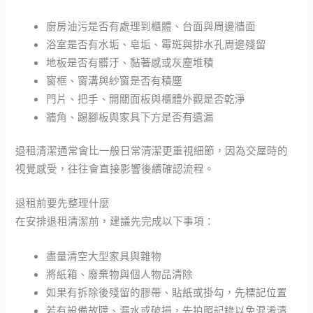
廚房油污是否有處理到櫃體、台面與周邊牆面
浴室是否有水垢、皂垢、霉斑與排水孔周邊殘留
地板是否有髒汙、黏著感或灰塵堆積
窗框、窗溝與紗窗是否有積塵
門片、把手、開關面板與櫃體外觀是否乾淨
牆角、踢腳板與家具下方是否有遺漏
退租清潔通常會比一般日常清潔更重視細節，因為交屋時的
視覺感受，往往會直接影響後續確認流程。
退租前要先整理什麼
在安排退租清潔前，建議先完成以下事項：
盡量清空大型家具與雜物
將紙箱、廢棄物與個人物品清除
如果有拆除後殘留的膠帶、貼紙或掛勾，先標記位置
若有設備故障、漏水或破損，先拍照記錄以免混淆清