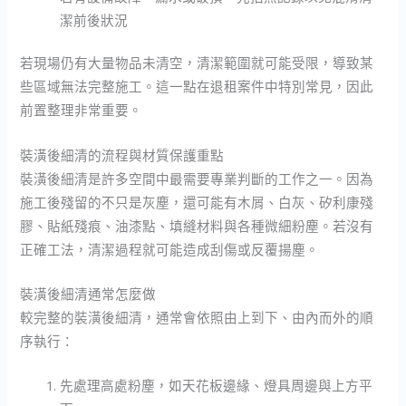
潔前後狀況
若現場仍有大量物品未清空，清潔範圍就可能受限，導致某
些區域無法完整施工。這一點在退租案件中特別常見，因此
前置整理非常重要。
裝潢後細清的流程與材質保護重點
裝潢後細清是許多空間中最需要專業判斷的工作之一。因為
施工後殘留的不只是灰塵，還可能有木屑、白灰、矽利康殘
膠、貼紙殘痕、油漆點、填縫材料與各種微細粉塵。若沒有
正確工法，清潔過程就可能造成刮傷或反覆揚塵。
裝潢後細清通常怎麼做
較完整的裝潢後細清，通常會依照由上到下、由內而外的順
序執行：
先處理高處粉塵，如天花板邊緣、燈具周邊與上方平