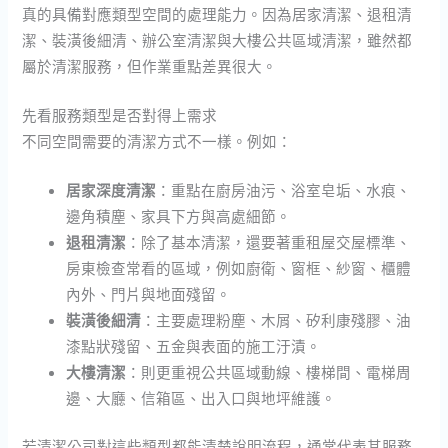
真的具備對應類型空間的處理能力。因為居家清潔、退租清
潔、裝潢後細清、辦公室清潔與大樓公共區域清潔，雖然都
屬於清潔服務，但作業重點差異很大。
先看服務類型是否對得上需求
不同空間需要的清潔方式不一樣。例如：
居家深度清潔
：重點在廚房油污、浴室皂垢、水痕、
邊角積塵、家具下方與高處細節。
退租清潔
：除了基本清潔，還要著重租屋交屋標準、
房東檢查常看的區域，例如廚衛、窗框、紗窗、櫃體
內外、門片與地面殘留。
裝潢後細清
：主要處理粉塵、木屑、矽利康殘膠、油
漆點狀殘留、五金與表面的施工汙漬。
大樓清潔
：則更重視公共區域動線、樓梯間、電梯周
邊、大廳、信箱區、出入口與地坪維護。
若清潔公司對這些類型都能清楚說明流程，通常代表其服務