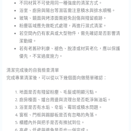
不同材質不可使用同一種強度的清潔方式。
浴室、廚房與陽台等濕區需注意積水與排水順暢。
玻璃、鏡面與烤漆面需避免刮傷與殘留痕跡。
粉塵區域應先做乾式處理，再進行濕式清潔。
若空間內仍有家具或大型物件，需先確認是否影響清
潔動線。
若有老舊矽利康、褪色、脫漆或材質老化，應以保護
優先，不宜過度施力。
清潔完成後的自我檢查清單
完成專業清潔後，可以從以下幾個面向做簡單確認：
地面是否有殘留粉塵、毛髮或明顯污點。
廚房檯面、爐台周邊與流理台是否乾淨無油垢。
浴室是否有水垢、皂垢、霉斑或積水問題。
窗框、門框與踢腳板是否有忽略的角落。
櫃體內外與把手是否有擦拭到位。
高處、低處與邊角是否也一併完成。