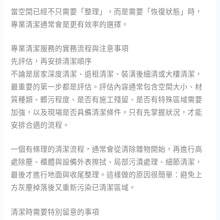
當空間已經不只需要「整理」，而是需要「恢復狀態」時，
專業清潔通常會是更有效率的選擇。
專業清潔服務的實務流程與注意事項
先評估，再安排清潔順序
不論是居家深度清潔、退租清潔、裝潢後細清或大樓清潔，
最重要的第一步都是評估。評估內容通常包含空間大小、材
質種類、髒污程度、是否有施工殘留、是否有特殊區域需要
加強，以及現場是否具備清潔條件。只有先掌握狀況，才能
安排合適的流程。
一個有條理的清潔流程，通常會從清除雜物開始，再進行高
處除塵、櫃體與設備外表擦拭、局部污漬處理、細節清潔，
最後才進行地面與收尾整理。這樣做的原因很簡單：避免上
方灰塵掉落後又重新污染已清潔區域。
清潔時需要特別留意的事項