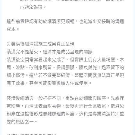
示避免誤損。
這些前置確認有助於讓清潔更順暢，也能減少交接時的溝通
成本。
9. 裝潢後細清讓施工成果真正呈現
裝潢完不是結束，細清才是成品呈現的關鍵
裝潢後空間常常看起來完成了，但實際上仍有大量粉塵、木
屑、漆點、矽利康殘留、保護膠膜、膠痕與施工過程留下的
細小髒污。這些若不做完整細清，整體空間就無法真正呈現
完工效果，甚至可能影響後續入住或使用。
裝潢後細清與一般打掃不同，重點在於細節與順序。先處理
乾粉塵，再清除表面附著物，最後再進行全區收尾，能避免
粉塵在濕擦後形成更難處理的污痕。這也是專業清潔特別重
要的原因之一。