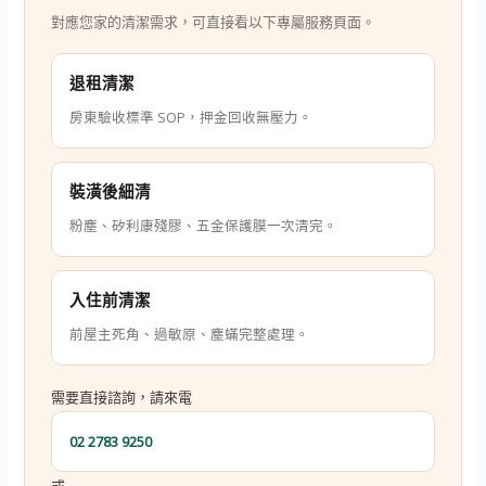
對應您家的清潔需求，可直接看以下專屬服務頁面。
退租清潔
房東驗收標準 SOP，押金回收無壓力。
裝潢後細清
粉塵、矽利康殘膠、五金保護膜一次清完。
入住前清潔
前屋主死角、過敏原、塵蟎完整處理。
需要直接諮詢，請來電
02 2783 9250