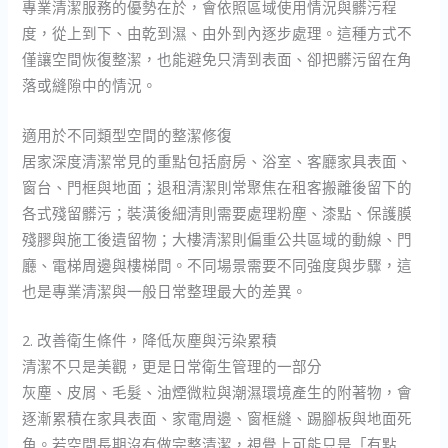
專業清潔服務的優勢在於，會依照區域使用情況與髒污程
度，從上到下、由乾到濕、由外到內逐步處理。這種方式不
僅讓空間恢復整潔，也能避免只清到表面、卻把髒污留在角
落或縫隙中的情況。
適用於不同類型空間的整潔修復
居家深度清潔常見的重點包括廚房、浴室、客廳家具表面、
窗台、門框與地面；退租清潔則常聚焦在租客搬離後留下的
各式殘留髒污；裝潢後細清則需要處理粉塵、漆點、保護膜
殘膠與施工後遺留物；大樓清潔則偏重公共區域的動線、門
廳、電梯周邊與樓梯間。不同場景需要不同強度與步驟，這
也是專業清潔與一般日常整理最大的差異。
2. 改善衛生條件，降低灰塵與污染累積
清潔不只是美觀，更是日常衛生管理的一部分
灰塵、皮屑、毛髮、油煙微粒與潮濕環境產生的附著物，會
逐漸累積在家具表面、家電周邊、窗框縫、踢腳板與地面死
角。若空間長期沒有做完整清潔，視覺上可能只是「有點