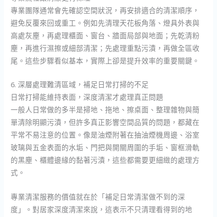
專業團隊通常會先確認空間狀況，再安排適合的清潔順序，
避免反覆來回或重工。例如先清理天花板角落、燈具外表與
高處灰塵，再處理櫃面、窗台、牆面局部與地面；先乾清粉
塵，再進行濕擦或細部清潔；先處理重點污漬，再做全區收
尾。這些步驟看似基本，實際上卻是提升效率的重要關鍵。
6. 深層處理難清區域，補足日常打掃的不足
日常打掃能維持表面，深度清潔才處理真正問題
一般人日常做的多半是掃地、拖地、擦桌面、整理雜物與簡
單清除明顯污漬，但許多真正影響空間品質的問題，都藏在
平常不易注意的位置。像是油煙附著在抽油煙機周邊、浴室
玻璃與五金表面的水垢、門把與開關周圍的手垢、窗框滑軌
的黑塵、櫃體邊緣的黏著污漬，這些都需要更細緻的處理方
式。
專業清潔服務的價值就在於「補足日常清潔做不到的深
度」。對居家深度清潔來說，這表示不只清理看得到的地