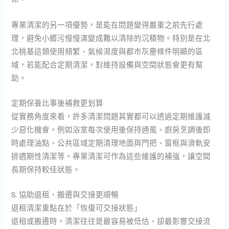
專業清潔的另一項優勢，是能在問題變得嚴重之前先行處
理，避免小髒污慢慢演變成難以清除的沉積物。特別是在北
北桃基這類使用頻繁、氣候濕度與都市灰塵條件明顯的區
域，若能配合定期清潔，對維持設備與空間狀態會更有幫
助。
定期保養比事後補救更划算
從實務角度來看，許多清潔問題其實都可以透過定期維護減
少惡化機會。例如浴室每次使用後保持通風、廚房烹調後即
時處理油點、公共區域定期清理地面與門把、窗框與滑軌安
排週期性清潔等。專業清潔可作為這些維護的補強，讓空間
長期保持較佳狀態。
8. 協助退租、搬遷與交接更順暢
退租清潔重點在於「恢復可交接狀態」
退租或搬遷時，清潔往往是最容易被低估、卻最影響交接流