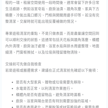
程的一環。租屋空間使用一段時間後，通常會留下許多日常
生活痕跡，例如浴室皂垢、廚房油漬、牆角灰塵、家具下方
積塵、冷氣出風口髒污、門框與開關周邊手印等。若沒有完
整清潔，交屋時就可能出現反覆補做的情況。
專業退租清潔的重點，不是只做表面，而是盡量讓空間回到
可以順利交接的狀態。這通常包括天花板與牆角落塵、櫃體
內外清理、廚房油汙處理、浴室水垢與排水周邊整理、地面
細清、門窗框擦拭，以及垃圾與殘留雜物清除。
交接前可先做自我檢查
若是退租或搬遷需求，建議在正式清潔前先確認以下幾項：
是否有大型家具、雜物或垃圾需要先移除。
水電是否正常，以利清潔作業進行。
櫃體內是否有遺留物品，避免清潔時漏看。
廚房、浴室與陽台是否有特別需要加強的區域。
是否有表面老化、塗層脫落或材質脆弱處，需要先標