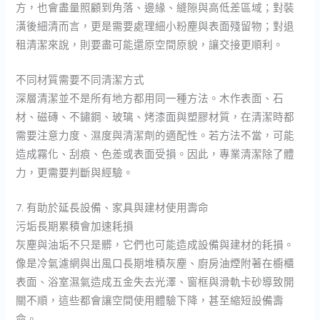
方，也會盡量照顧到角落、邊緣、縫隙與高低差區域；對裝
潢後細清而言，更是需要處理細小粉塵與表面殘留物；對退
租清潔來說，則要盡可能還原空間原貌，讓交接更順利。
不同材質需要不同清潔方式
深層清潔並不是所有地方都用同一種方法。木作表面、石
材、磁磚、不鏽鋼、玻璃、烤漆面與塑膠材質，在清潔時都
需要注意力度、濕度與清潔劑的適配性。若方法不當，可能
造成霧化、刮痕、色差或表面受損。因此，專業清潔除了體
力，更需要判斷與經驗。
7. 有助於延長設備、家具與建材使用壽命
污垢長期累積會加速耗損
灰塵與油垢不只是髒，它們也可能造成設備與建材的耗損。
像是冷氣濾網與出風口長期堆積灰塵、廚房油煙附著在櫥櫃
表面、浴室濕氣造成五金失去光澤、窗框與滑軌卡砂導致開
關不順，這些都會讓空間使用體驗下降，甚至縮短設備壽
命。