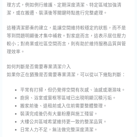
理方式，例如例行維護、定期深度清潔、特定區域加強清
潔，或在搬遷、裝潢後等關鍵時點進行完整處理。
這種清潔節奏的建立，能讓空間維持較穩定的狀態，而不是
等到問題明顯後才集中補救。對家庭而言，這表示居住壓力
較小；對商業或社區空間而言，則有助於維持服務品質與管
理效率。
如何判斷是否需要專業清潔介入
如果你正在猶豫是否需要專業清潔，可以從以下幾點判斷：
平常有打掃，但仍覺得空間有灰感、油感或潮濕味。
廚房、浴室或窗框等區域已出現明顯沉積污垢。
搬家前後、退租前或入住前需要整體整理。
裝潢完成後仍有大量粉塵與施工殘留。
大樓公共區域希望維持更一致的整潔品質。
日常人力不足，無法做完整深度清潔。