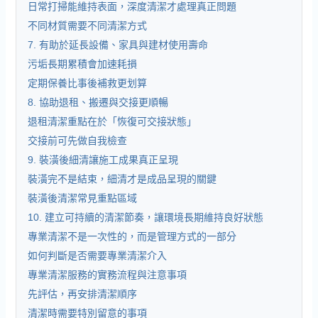
日常打掃能維持表面，深度清潔才處理真正問題
不同材質需要不同清潔方式
7. 有助於延長設備、家具與建材使用壽命
污垢長期累積會加速耗損
定期保養比事後補救更划算
8. 協助退租、搬遷與交接更順暢
退租清潔重點在於「恢復可交接狀態」
交接前可先做自我檢查
9. 裝潢後細清讓施工成果真正呈現
裝潢完不是結束，細清才是成品呈現的關鍵
裝潢後清潔常見重點區域
10. 建立可持續的清潔節奏，讓環境長期維持良好狀態
專業清潔不是一次性的，而是管理方式的一部分
如何判斷是否需要專業清潔介入
專業清潔服務的實務流程與注意事項
先評估，再安排清潔順序
清潔時需要特別留意的事項