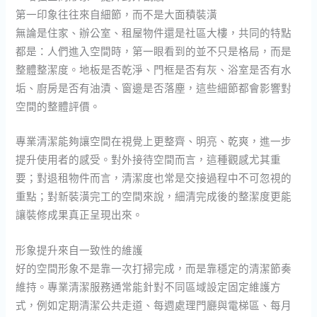
第一印象往往來自細節，而不是大面積裝潢
無論是住家、辦公室、租屋物件還是社區大樓，共同的特點
都是：人們進入空間時，第一眼看到的並不只是格局，而是
整體整潔度。地板是否乾淨、門框是否有灰、浴室是否有水
垢、廚房是否有油漬、窗邊是否落塵，這些細節都會影響對
空間的整體評價。
專業清潔能夠讓空間在視覺上更整齊、明亮、乾爽，進一步
提升使用者的感受。對外接待空間而言，這種觀感尤其重
要；對退租物件而言，清潔度也常是交接過程中不可忽視的
重點；對新裝潢完工的空間來說，細清完成後的整潔度更能
讓裝修成果真正呈現出來。
形象提升來自一致性的維護
好的空間形象不是靠一次打掃完成，而是靠穩定的清潔節奏
維持。專業清潔服務通常能針對不同區域設定固定維護方
式，例如定期清潔公共走道、每週處理門廳與電梯區、每月