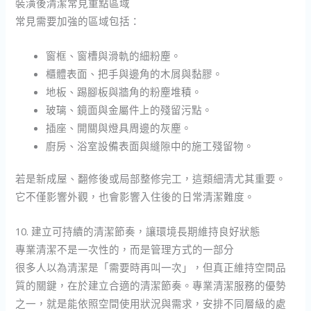
裝潢後清潔常見重點區域
常見需要加強的區域包括：
窗框、窗槽與滑軌的細粉塵。
櫃體表面、把手與邊角的木屑與黏膠。
地板、踢腳板與牆角的粉塵堆積。
玻璃、鏡面與金屬件上的殘留污點。
插座、開關與燈具周邊的灰塵。
廚房、浴室設備表面與縫隙中的施工殘留物。
若是新成屋、翻修後或局部整修完工，這類細清尤其重要。
它不僅影響外觀，也會影響入住後的日常清潔難度。
10. 建立可持續的清潔節奏，讓環境長期維持良好狀態
專業清潔不是一次性的，而是管理方式的一部分
很多人以為清潔是「需要時再叫一次」，但真正維持空間品
質的關鍵，在於建立合適的清潔節奏。專業清潔服務的優勢
之一，就是能依照空間使用狀況與需求，安排不同層級的處