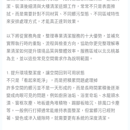
潔、裝潢後細清與大樓清潔這類工作，常常不只是表面擦
拭，而是需要針對不同材質、不同髒污型態、不同區域特性
來安排處理方式，才能真正達到效果。
以下將從實務角度，整理專業清潔服務的十大優勢，並補充
實際執行時的重點、流程與檢查方向，協助你更完整理解專
業清潔如何提升環境品質與整體效率。服務區域以北北桃基
為主，並以這些常見空間需求作為說明範圍。
1. 提升環境整潔度，讓空間回到可用狀態
不只是「看起來乾淨」，而是把積累問題處理掉
許多空間的髒污並不是一天形成的，而是長時間累積後逐漸
變成肉眼可見的問題，例如廚房油垢、浴室皂垢、水龍頭水
漬、窗框灰塵、地板邊角堆積物、踢腳板暗沉、排風口卡塵
等。一般例行打掃通常能維持表面整潔，但當髒污已經附
著、變色或滲入縫隙時，就需要更有系統的深度清潔。