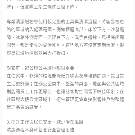
髒」，但實際上衛生條件已經下降。
專業清潔服務會使用較完整的工具與清潔流程，將容易被忽
略的區域納入處理範圍。例如櫃體底部、床架下方、沙發縫
隙、冰箱外側背面、流理台下方、洗手台邊緣、馬桶底座周
圍等，都是常見的藏污死角。這些地方若沒有定期清潔，很
容易讓環境清潔效果大打折扣。
對家庭、辦公與公共環境都很重要
在住家中，乾淨的環境能降低異味與灰塵堆積問題，讓日常
生活更舒適；在辦公空間中，整潔的桌面、地面與公共區域
則能讓員工工作更專注，也讓訪客對空間留下較佳印象；在
社區與大樓公共區域中，衛生管理更會直接影響住戶對整體
管理品質的感受。
3. 提升工作與居住安全，減少潛在風險
清潔過程本身就包含安全管理思維