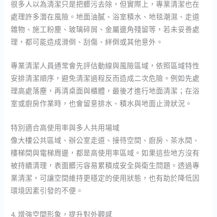
很多人以為清潔只是把髒污去除，但實際上，專業清潔也在
處理許多潛在風險。地面油膩、浴室積水、地毯潮濕、走道
雜物、施工粉塵、玻璃碎屑、金屬邊角殘留等，若未妥善處
理，都可能造成滑倒、刮傷、絆倒或其他意外。
專業清潔人員通常會先評估動線與風險區域，依照區域特性
安排清潔順序，避免清潔過程反而造成二次危險。例如先處
理高處落塵，再清桌面與櫃體，最後才進行地面清潔；在浴
室或廚房作業時，也會留意排水、積水與地面止滑狀況。
特別適合高使用率與多人共用場域
像大樓公共區域、辦公室走道、接待空間、廚房、茶水間、
樓梯間與電梯周邊，都是高使用率區域。如果這些地方沒有
被持續清理，表面髒污容易累積成安全與衛生問題。透過專
業清潔，可讓空間維持更穩定的使用狀態，也有助於降低因
環境因素引發的不便。
4. 增強空間形象，提升對外觀感