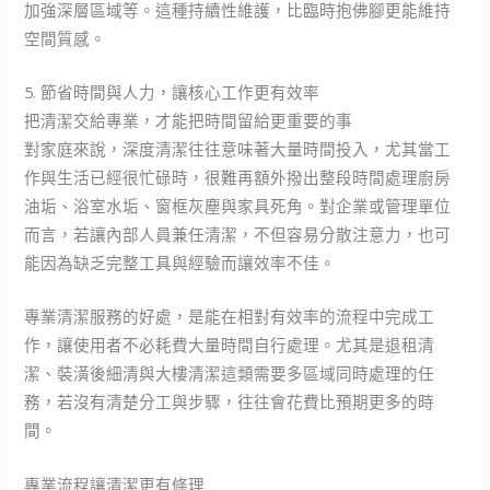
加強深層區域等。這種持續性維護，比臨時抱佛腳更能維持
空間質感。
5. 節省時間與人力，讓核心工作更有效率
把清潔交給專業，才能把時間留給更重要的事
對家庭來說，深度清潔往往意味著大量時間投入，尤其當工
作與生活已經很忙碌時，很難再額外撥出整段時間處理廚房
油垢、浴室水垢、窗框灰塵與家具死角。對企業或管理單位
而言，若讓內部人員兼任清潔，不但容易分散注意力，也可
能因為缺乏完整工具與經驗而讓效率不佳。
專業清潔服務的好處，是能在相對有效率的流程中完成工
作，讓使用者不必耗費大量時間自行處理。尤其是退租清
潔、裝潢後細清與大樓清潔這類需要多區域同時處理的任
務，若沒有清楚分工與步驟，往往會花費比預期更多的時
間。
專業流程讓清潔更有條理