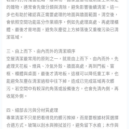
的雜物，通常會先做分類與清除，避免影響後續清潔。這一
步也有助於確認真正需要處理的地面與牆面範圍。清空後，
會依照空間功能區分作業順序，例如先處理高處、再處理櫃
體、最後才是地面，避免灰塵從上方掉落後又重複污染已清
潔區域。
三、由上而下、由內而外的清潔順序
空屋清潔最常用的原則之一，就是由上而下、由內而外。先
處理天花板、燈具、冷氣外殼、牆面高處，再到門板、窗
框、櫃體與桌面，最後才清地板。這樣可以降低重工率，也
能避免灰塵在清潔過程中往下掉，造成已完成區域再次髒
污。若空間中有較深的角落或設備後方，也會先清內側，再
收尾外側。
四、細部去污與分材質處理
專業清潔不只是把看得見的髒污擦掉，而是要根據材質選擇
合適方式。玻璃以刮水與擦拭並行，避免留下水痕；木作與