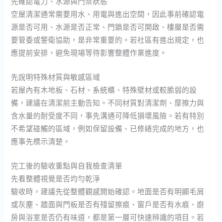
先確認電力、水源與門禁狀態
空屋清潔通常需要用水、用電與進出空間，因此事前確認電
源是否可用、水源是否正常、門鎖是否可開啟、樓層是否需
要管委或警衛協助，是非常重要的。若社區有進出規定，也
應提前安排，避免現場等待影響整體作業進度。
先說明特殊材質與敏感區域
若屋內有木地板、石材、系統櫃、特殊壁材或較脆弱的設
備，建議在清潔前主動告知。不同材質對清潔劑、摩擦力與
含水量的耐受度不同，事先溝通可降低損壞風險。若有特別
不希望碰觸的區域，例如保留設備、已修繕完成的地方，也
應事先標示清楚。
完工後的驗收重點與自我檢查清單
先看整體視覺是否均勻乾淨
驗收時，建議先從整體觀感開始確認。地面是否有明顯毛屑
或灰塵、牆面與門板是否有殘留擦痕、窗戶是否有水痕、廚
房與浴室是否仍有味道，都是第一層可快速辨識的項目。若