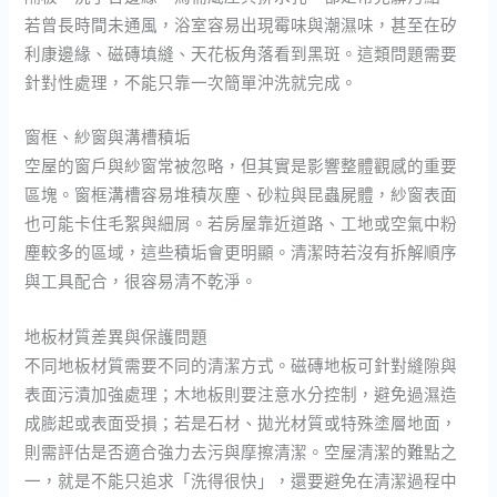
若曾長時間未通風，浴室容易出現霉味與潮濕味，甚至在矽
利康邊緣、磁磚填縫、天花板角落看到黑斑。這類問題需要
針對性處理，不能只靠一次簡單沖洗就完成。
窗框、紗窗與溝槽積垢
空屋的窗戶與紗窗常被忽略，但其實是影響整體觀感的重要
區塊。窗框溝槽容易堆積灰塵、砂粒與昆蟲屍體，紗窗表面
也可能卡住毛絮與細屑。若房屋靠近道路、工地或空氣中粉
塵較多的區域，這些積垢會更明顯。清潔時若沒有拆解順序
與工具配合，很容易清不乾淨。
地板材質差異與保護問題
不同地板材質需要不同的清潔方式。磁磚地板可針對縫隙與
表面污漬加強處理；木地板則要注意水分控制，避免過濕造
成膨起或表面受損；若是石材、拋光材質或特殊塗層地面，
則需評估是否適合強力去污與摩擦清潔。空屋清潔的難點之
一，就是不能只追求「洗得很快」，還要避免在清潔過程中