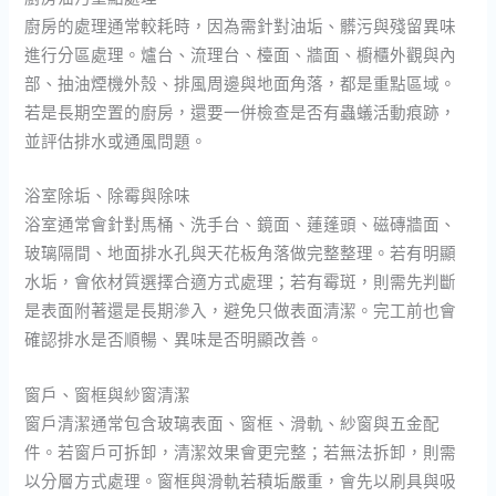
廚房的處理通常較耗時，因為需針對油垢、髒污與殘留異味
進行分區處理。爐台、流理台、檯面、牆面、櫥櫃外觀與內
部、抽油煙機外殼、排風周邊與地面角落，都是重點區域。
若是長期空置的廚房，還要一併檢查是否有蟲蟻活動痕跡，
並評估排水或通風問題。
浴室除垢、除霉與除味
浴室通常會針對馬桶、洗手台、鏡面、蓮蓬頭、磁磚牆面、
玻璃隔間、地面排水孔與天花板角落做完整整理。若有明顯
水垢，會依材質選擇合適方式處理；若有霉斑，則需先判斷
是表面附著還是長期滲入，避免只做表面清潔。完工前也會
確認排水是否順暢、異味是否明顯改善。
窗戶、窗框與紗窗清潔
窗戶清潔通常包含玻璃表面、窗框、滑軌、紗窗與五金配
件。若窗戶可拆卸，清潔效果會更完整；若無法拆卸，則需
以分層方式處理。窗框與滑軌若積垢嚴重，會先以刷具與吸