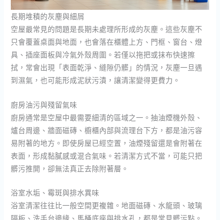
長期堆積的灰塵與細屑
空屋最常見的問題是長期未處理所形成的灰塵。這些灰塵不
只會覆蓋桌面與地面，也會落在櫃體上方、門框、窗台、燈
具、插座面板與冷氣外殼周圍。若僅以拖把或抹布快速擦
拭，常會出現「表面乾淨、縫隙仍髒」的情況，灰塵一旦遇
到濕氣，也可能形成泥狀污漬，讓清潔變得更費力。
廚房油污與殘留氣味
廚房通常是空屋中最需要細清的區域之一。抽油煙機外殼、
爐台周邊、牆面磁磚、櫥櫃內部與流理台下方，都是油污容
易附著的地方。即使房屋已經空置，油煙殘留還是會附著在
表面，形成黏膩感或混合氣味。若清潔方式不當，可能只把
髒污推開，卻無法真正去除附著層。
浴室水垢、霉斑與排水異味
浴室清潔往往比一般空間更複雜。地面磁磚、水龍頭、玻璃
隔板、洗手台邊緣、馬桶底座與排水孔，都是常見髒污點。