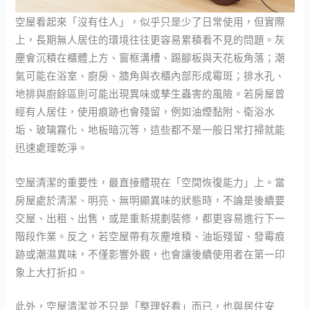
空屋看起來「沒有住人」，似乎只是少了日常使用，但實際
上，長期無人居住的環境往往更容易累積看不見的問題。灰
塵會沉積在櫃體上方、窗框溝槽、踢腳板與天花板角落；潮
氣可能在浴室、廚房、牆角與衣櫃內部形成霉斑；排水孔、
地排與廚餘區則可能出現異味或孳生蟲害的風險。若房屋曾
經有人居住，使用痕跡也會殘留，例如油煙黏附、衛浴水
垢、玻璃霧化、地板暗沉等，這些都不是一般日常打掃就能
迅速處理乾淨。
空屋清潔的重要性，最直接體現在「空間恢復能力」上。當
房屋處於清潔、明亮、無明顯異味的狀態時，不論是後續要
交屋、出租、出售，或是重新規劃裝修，都更容易進行下一
階段作業。反之，若空屋帶有灰塵堆積、油垢殘留、發霉痕
跡或潮濕異味，不僅影響外觀，也會讓後續使用者在第一印
象上大打折扣。
此外，空屋清潔並不只是「整理好看」而已，也與居住安