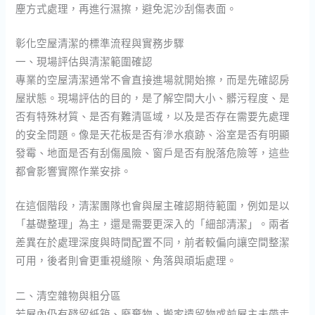
塵方式處理，再進行濕擦，避免泥沙刮傷表面。
彰化空屋清潔的標準流程與實務步驟
一、現場評估與清潔範圍確認
專業的空屋清潔通常不會直接進場就開始擦，而是先確認房
屋狀態。現場評估的目的，是了解空間大小、髒污程度、是
否有特殊材質、是否有難清區域，以及是否存在需要先處理
的安全問題。像是天花板是否有滲水痕跡、浴室是否有明顯
發霉、地面是否有刮傷風險、窗戶是否有脫落危險等，這些
都會影響實際作業安排。
在這個階段，清潔團隊也會與屋主確認期待範圍，例如是以
「基礎整理」為主，還是需要更深入的「細部清潔」。兩者
差異在於處理深度與時間配置不同，前者較偏向讓空間整潔
可用，後者則會更重視縫隙、角落與頑垢處理。
二、清空雜物與粗分區
若屋內仍有殘留紙箱、廢棄物、搬家遺留物或前屋主未帶走