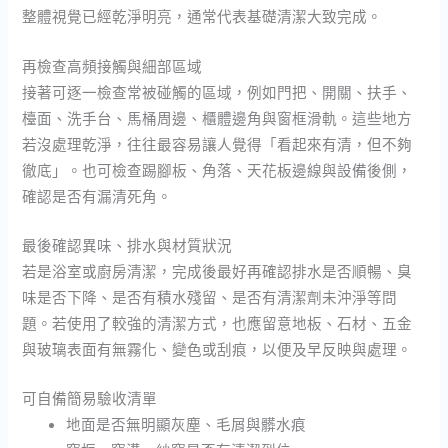
整體視覺已經乾淨明亮，通常代表基礎清潔大致完成。
再檢查高頻接觸與細部區域
接著可逐一檢查常被碰觸的區域，例如門把、開關、扶手、
檯面、洗手台、馬桶周邊、櫃體邊角與窗框滑軌。這些地方
若沒處理乾淨，往往最容易讓人覺得「看起來有清，但不夠
徹底」。也可檢查踢腳板、角落、天花板邊線與設備後側，
確認是否有漏清死角。
最後確認異味、排水與材質狀況
若是浴室或廚房清潔，完成後最好再確認排水是否順暢、臭
味是否下降、是否有積水殘留、是否有清潔劑未沖淨等問
題。若使用了較強的清潔方式，也應留意地板、石材、五金
與玻璃表面有無霧化、變色或刮痕，以便及早反映與處理。
可自備簡易驗收清單
地面是否無明顯灰塵、毛屑與髒水痕