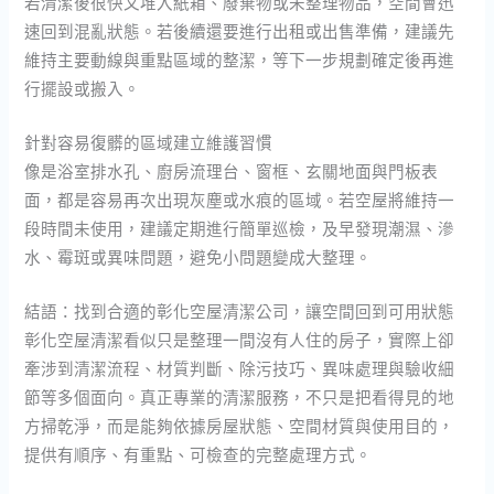
若清潔後很快又堆入紙箱、廢棄物或未整理物品，空間會迅
速回到混亂狀態。若後續還要進行出租或出售準備，建議先
維持主要動線與重點區域的整潔，等下一步規劃確定後再進
行擺設或搬入。
針對容易復髒的區域建立維護習慣
像是浴室排水孔、廚房流理台、窗框、玄關地面與門板表
面，都是容易再次出現灰塵或水痕的區域。若空屋將維持一
段時間未使用，建議定期進行簡單巡檢，及早發現潮濕、滲
水、霉斑或異味問題，避免小問題變成大整理。
結語：找到合適的彰化空屋清潔公司，讓空間回到可用狀態
彰化空屋清潔看似只是整理一間沒有人住的房子，實際上卻
牽涉到清潔流程、材質判斷、除污技巧、異味處理與驗收細
節等多個面向。真正專業的清潔服務，不只是把看得見的地
方掃乾淨，而是能夠依據房屋狀態、空間材質與使用目的，
提供有順序、有重點、可檢查的完整處理方式。