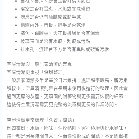
窗框、窗溝、紗窗是否有清潔到位
浴室是否有霉斑、水垢或異味殘留
廚房是否仍有油膩感或黏手感
櫃體內外、門板、把手是否乾淨
牆角、踢腳板、天花板邊緣是否有漏清
玻璃表面是否有水痕、刮痕或污點
排水孔、流理台下方是否有異味或殘留污垢
空屋清潔與一般居家清潔的差異
空屋清潔更重視「深層整理」
一般居家清潔多半是基於日常維持，處理頻率較高、髒污累
積較少；空屋清潔則是在長期未使用後進行的整理，因此會
遇到更厚的灰塵、更頑固的附著物與更多需要恢復的細節。
這使得空屋清潔需要更完整的流程與更長的作業時間。
空屋清潔更常處理「久置型問題」
例如霉斑、水垢、悶味、油煙黏附、窗框積垢與排水異味，
這些都是因長時間無人居住而慢慢形成的問題，不是簡單拖