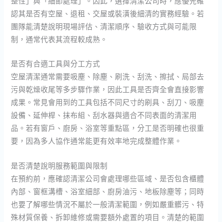
整性」與「細節處理」。因此，選擇清潔公司時，應優先確
認其是否有空屋、退租、交屋或裝潢後細清的實務經驗。若
團隊能清楚說明現場評估、清潔順序、驗收方式與可能限
制，通常代表其流程較成熟。
是否有合適工具與分工方式
空屋清潔通常需要吸塵、除塵、刷洗、刮洗、擦拭、局部去
污與乾燥收尾等多步驟作業，因此工具是否齊全會直接影響
成果。常見會用到的工具包括不同尺寸的刷具、刮刀、吸塵
設備、延伸桿、抹布組、刮水器與適合不同表面的清潔用
品。若有窗戶、廚房、浴室等重點區，分工是否明確也很重
要，因為多人協作通常能更有效率地完成整體作業。
是否清楚說明服務範圍與限制
在預約前，應確認清潔公司會處理哪些區域、是否包含櫃體
內部、窗框溝槽、浴室細部、廚房油污、地板除塵等；同時
也要了解哪些情況不屬於一般清潔範圍，例如嚴重髒污、特
殊材質保養、拆卸維修或需要額外處置的項目。清楚的範圍