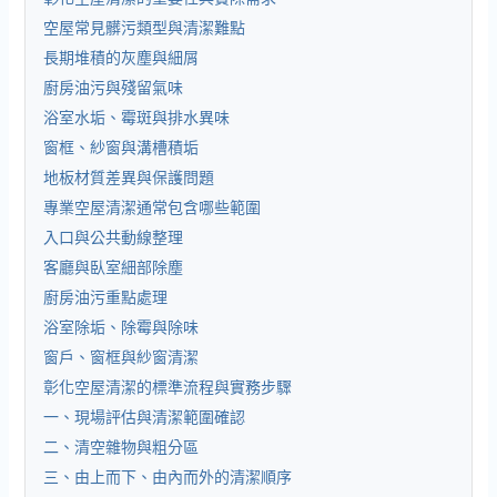
空屋常見髒污類型與清潔難點
長期堆積的灰塵與細屑
廚房油污與殘留氣味
浴室水垢、霉斑與排水異味
窗框、紗窗與溝槽積垢
地板材質差異與保護問題
專業空屋清潔通常包含哪些範圍
入口與公共動線整理
客廳與臥室細部除塵
廚房油污重點處理
浴室除垢、除霉與除味
窗戶、窗框與紗窗清潔
彰化空屋清潔的標準流程與實務步驟
一、現場評估與清潔範圍確認
二、清空雜物與粗分區
三、由上而下、由內而外的清潔順序