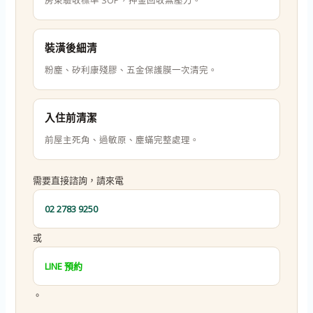
房東驗收標準 SOP，押金回收無壓力。
裝潢後細清
粉塵、矽利康殘膠、五金保護膜一次清完。
入住前清潔
前屋主死角、過敏原、塵蟎完整處理。
需要直接諮詢，請來電
02 2783 9250
或
LINE 預約
。