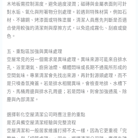
木地板需控制濕度，避免過度浸潤；磁磚與金屬表面則可針
對水垢、氧化與附著物分別處理。若遇到特殊材質，例如石
材、不鏽鋼、烤漆面或特殊塗層，清潔人員應先判斷是否適
合使用較強的清潔劑與摩擦方式，以免造成霧化、刮痕或變
色。
五、重點區加強與異味處理
空屋常見的另一個需求是異味處理。異味來源可能來自排水
孔、浴室潮氣、廚房油煙、櫃體悶味或長期不通風所形成的
空間氣味。專業清潔會先找出來源，再針對源頭處理，而不
是只噴香氛掩蓋。若是排水相關異味，會檢查地排、水槽下
方、馬桶周邊與排水孔周邊；若是悶味，則會加強通風、除
塵與內部清潔。
選擇彰化空屋清潔公司時應注意的重點
是否具備空屋清潔經驗與完整流程
空屋清潔和一般居家維護打掃不太一樣，因為它更重視「完