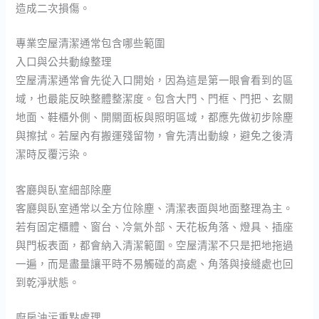
造成二次損傷。
專業空屋清潔通常包含哪些範圍
入口與公共動線整理
空屋清潔通常會先從入口開始，因為這是第一眼會看到的區
域，也最能反映整體整潔度。包含大門、門框、門把、玄關
地面、鞋櫃外側、開關面板與照明區域，都應先做初步除塵
與擦拭。若屋內有搬運殘留物，會先清出動線，避免之後清
潔時反覆污染。
客廳與臥室細部除塵
客廳與臥室通常以全方位除塵、清潔表面與地面整理為主。
若有固定櫃體、窗台、冷氣外部、天花板角落、燈具、插座
與門板表面，都會納入清潔範圍。空屋清潔不只是把地拖過
一遍，而是盡量讓平時不易觸碰的高處、角落與接縫處也回
到乾淨狀態。
廚房油污重點處理