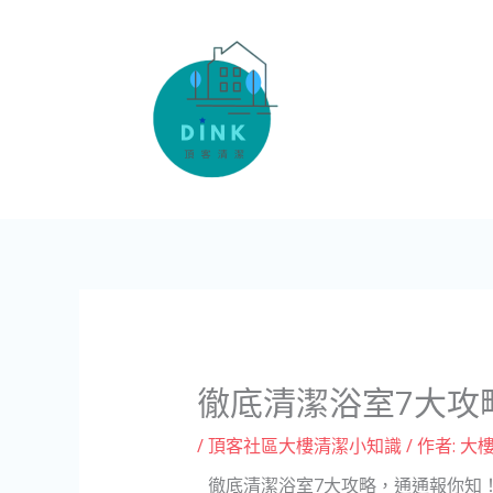
跳
至
主
要
內
容
徹底清潔浴室7大攻
/
頂客社區大樓清潔小知識
/ 作者:
大
7
徹底清潔浴室
大攻略
，通通
報你知