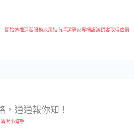
開始這裡
清潔服務
決策指南
清潔專家專欄
認識頂客
取得估價
略，通通報你知！
樓清潔小幫手
！