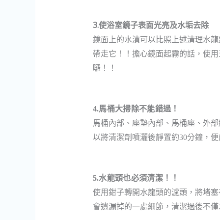
3.
使浴室鏡子表面光亮及水垢去除
鏡面上的水漬可以比照上述清理水龍
帶走它
！
！
擔心鏡面起霧的話
，
使用
囉
！！
4.
馬桶大掃除不能錯過！
馬桶內部、座墊內部、馬桶座、外部
以將清潔劑噴灑後靜置約
30
分鐘，便
5.
水龍頭也必須清潔！！
使用鉗子轉開水龍頭的濾頭
，
將堵塞
會遺漏掉的一處細節，清潔過後
不僅