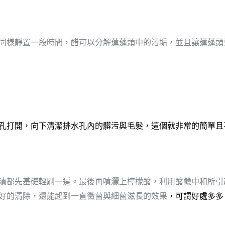
同樣靜置一段時間，醋可以分解蓮蓬頭中的污垢
，並且讓蓮蓬頭
孔打開，向下清潔排水孔內的髒污與毛髮
，這個就非常的簡單且
！
漬都先基礎輕刷一遍。最後再噴灑上檸檬酸，利用酸鹼中和所引
好的
清除，還能起到一直黴菌與細菌滋長的效果
，可謂好處多多