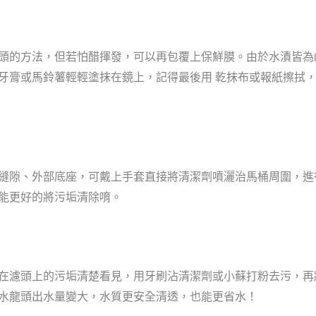
頭的方法
，但
若怕醋揮發，可以再包覆上保鮮膜。由於水漬皆為
牙膏或馬鈴薯輕輕塗抹在鏡上
，
記得最後用
乾抹布或報紙擦拭
縫隙、外部底座
，可戴上手套直接將清潔劑噴灑治馬桶周圍，進
能更好的將污垢清除唷。
在濾頭上的污垢清楚看見
，
用牙刷沾清潔劑或小蘇打粉去污，再
水龍頭出水量變大，水質更安全清透，也能更省水！