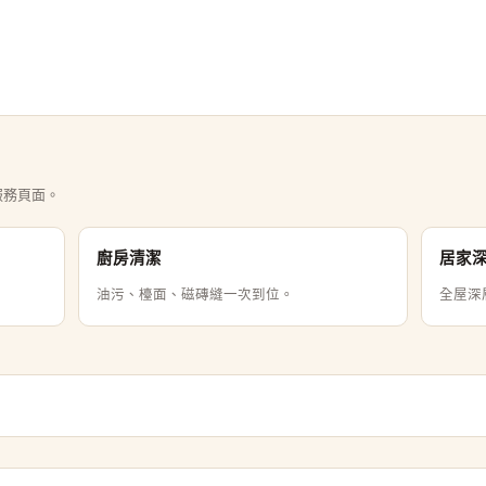
服務頁面。
廚房清潔
居家
油污、檯面、磁磚縫一次到位。
全屋深