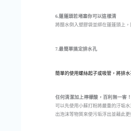
6.
蓮蓬頭若堵塞你可以這樣清
將醋水倒入塑膠袋並綁在蓮蓬頭上
，
7.
最簡單搞定排水孔
簡單的使用螺絲起子或吸管
，
將排水
任何清潔加上檸檬酸
，
百利無一害
可以先使用小蘇打粉將嚴重的汙垢水
出泡沫等物質來使污垢浮出
並藉此更