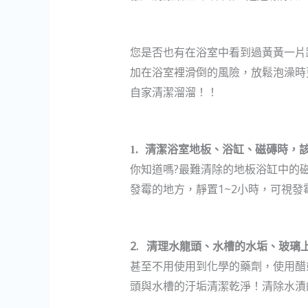
您是否也有在浴室中看到過黃黃一片
加在浴室裡滑倒的風險，放鬆泡澡時
自家清潔溜溜！！
1.
清潔浴室地板、浴缸、磁磚時，
?
你知道嗎
最難清除的地板浴缸中的
1~2
發霉的地方
，
靜置
小時
，
可視發
2.
清理水龍頭、水槽的水垢、玻璃
甚至不用使用到化學的藥劑
，
使用醋
頭與水槽的汙垢清潔乾淨
！清除水漬