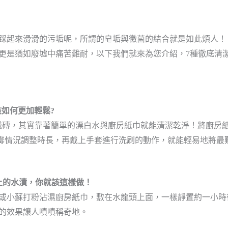
踩起來滑滑的污垢呢
，所謂的皂垢與黴菌的結合就是如此煩人！
更是猶如廢墟中痛苦難耐，以下我們就來為您介紹，
7
種徹底清
該如何更加輕鬆
?
磁磚
，其實靠著簡單的漂白水與廚房紙巾就能清潔乾淨！
將廚房
霉情況調整時長
，再戴上手套進行洗刷的動作，就能輕易地將最
上的水漬
，
你就該這樣做
！
或小蘇打粉沾濕廚房紙巾，敷在水龍頭上面
，
一樣靜置約一小時
的效果
讓人嘖嘖稱奇地
。