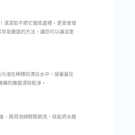
！清潔如不把它徹底處裡，更是會增
潔皂垢黴菌的方法，讓您可以讓浴室
紙巾浸在稀釋的漂白水中
，
接著蓋在
難纏的黴菌清除乾淨。
後，再用泡綿輕輕刷洗，就能把水龍