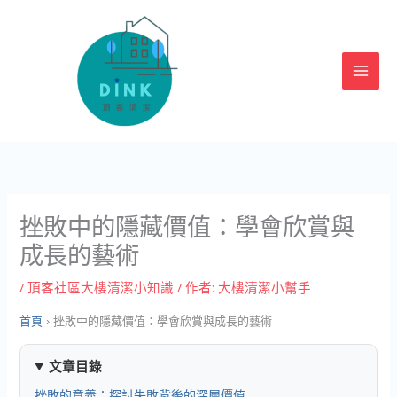
跳
至
主
要
內
容
挫敗中的隱藏價值：學會欣賞與
成長的藝術
/
頂客社區大樓清潔小知識
/ 作者:
大樓清潔小幫手
首頁
›
挫敗中的隱藏價值：學會欣賞與成長的藝術
文章目錄
挫敗的意義：探討失敗背後的深層價值