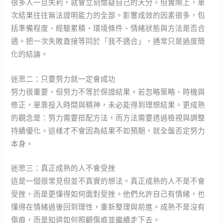
很多人一旦失利，就會立刻懷疑自己的天分。但實際上，單
次結果往往無法證明能力的全部。影響成效的因素很多，包
括準備程度、經驗累積、環境條件、情緒狀態與方法是否合
適。把一次失敗直接等同於「我不適合」，通常只是過度簡
化的結論。
迷思二：只要努力就一定會成功
努力很重要，但努力不等於保證結果。若忽略策略、時機與
修正，單靠投入時間與精神，未必能得到理想結果。更成熟
的觀念是：努力需要搭配方法，而方法需要透過檢視與調整
持續優化。這樣才不會因為結果不如預期，就全盤否定努力
本身。
迷思三：真正成熟的人不會受挫
這是一個很常見但並不真實的想法。真正成熟的人不是不會
受挫，而是更懂得如何面對受挫。他們允許自己有情緒，也
懂得在情緒過後回到理性，重新整理與前進。成熟不是沒有
傷痕，而是知道如何照顧傷痕並繼續走下去。