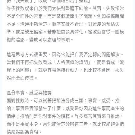
把「我失敗了」改成「哪個環節出了差錯」
許多挫敗感來自於我們太快對整體下結論。其實，失敗常常
不是全面性的否定，而是某個環節出了問題。例如準備時間
不足、溝通不夠清楚、順序安排不合理、對難度的預估失
準，或是缺乏備案。若能把問題具體化，挫敗就會從一團模
糊的陰影，變成可以處理的事項。
這種思考方式很重要，因為它能把自我否定轉向問題解決。
當我們不再把失敗看成「人格價值的證明」，而是看成「流
程上的回饋」，就更容易保持行動力，也比較不會因一次失
誤而全面停擺。
區分事實、感受與推論
面對挫敗時，可以試著把想法分成三類：事實、感受、推
論。事實是實際發生了什麼；感受是你因為這件事而產生的
情緒；推論則是你對事件的解釋。許多痛苦其實來自推論，
而不是事實本身。當你能清楚分辨這三者，就比較能避免把
情緒誤認為真相。