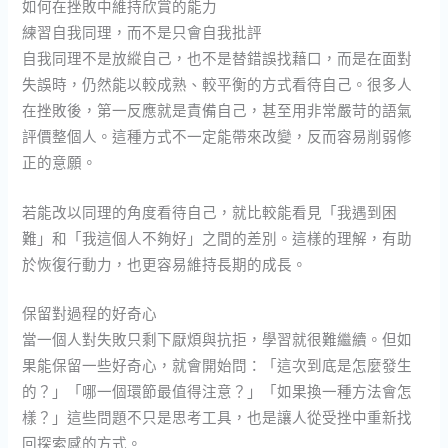
如何在挫敗中維持欣賞的能力
練習自我同理，而不是只會自我批評
自我同理不是放縱自己，也不是替錯誤找藉口，而是在面對
失誤時，仍然能以較成熟、較平衡的方式看待自己。很多人
在挫敗後，第一反應就是責備自己，甚至用非常嚴苛的語氣
評價整個人。這種方式不一定能帶來改變，反而容易削弱修
正的意願。
若能改以同理的角度看待自己，就比較能看見「我遇到困
難」和「我這個人不夠好」之間的差別。這樣的理解，有助
於恢復行動力，也更容易維持長期的成長。
保留對過程的好奇心
當一個人對失敗只剩下厭煩與抗拒，學習就很難繼續。但如
果能保留一些好奇心，就會開始問：「這次到底是怎麼發生
的？」「哪一個環節最值得注意？」「如果換一種方法會怎
樣？」這些問題不只是思考工具，也是讓人從受挫中重新找
回探索感的方式。