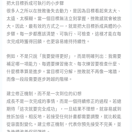
把大目標拆成可執行的小步驟
很多人之所以在挫敗後失去動力，是因為目標看起來太大、
太遠、太模糊。當一個目標無法立刻掌握，挫敗感就會被放
大。因此，最有效的方式之一，就是把大目標拆成具體的小
步驟。每一步都應該清楚、可執行、可檢查，這樣才能在每
次完成時獲得回饋，也更容易維持持續性。
例如，不是只說「我要變得更好」，而是明確列出：我需要
補足哪一項能力、每週要練習幾次、每次練習要檢查什麼、
什麼標準算是進步。當目標可分解，挫敗就不再像一堵牆，
而像一段段需要逐步跨越的階梯。
建立修正機制，而不是一次到位的幻想
成長不是一次完成的事情，而是一個持續修正的過程。若總
期待「這次就要完全成功」，一旦結果不理想，就容易感到
挫折加倍。相反地，若接受任何計畫都需要調整，就比較能
從容面對變化。建立修正機制，代表你預先接受不完美，並
為後續改善保留彈性。