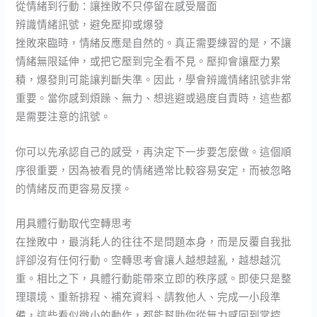
從情緒到行動：讓挫敗不只停留在感受層面
辨識情緒訊號，避免壓抑或爆發
挫敗來臨時，情緒反應是自然的。真正需要練習的是，不讓
情緒無限延伸，或把它壓到完全看不見。壓抑會讓壓力累
積，爆發則可能讓判斷失準。因此，學會辨識情緒訊號非常
重要。當你感到煩躁、無力、想逃避或過度自責時，這些都
是需要注意的訊號。
你可以先承認自己的感受，再決定下一步要怎麼做。這個順
序很重要，因為被看見的情緒通常比較容易安定，而被忽略
的情緒反而更容易反撲。
用具體行動取代空轉思考
在挫敗中，最消耗人的往往不是問題本身，而是反覆自我批
評卻沒有任何行動。空轉思考會讓人越想越亂，越想越沉
重。相比之下，具體行動能帶來立即的秩序感。即使只是整
理環境、重新排程、補充資料、請教他人、完成一小段準
備，這些看似微小的動作，都能幫助你從無力感回到掌控