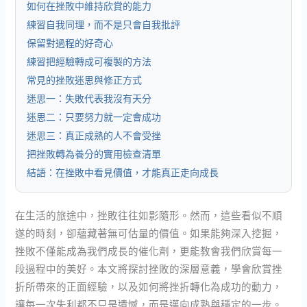
如何在挫敗中維持欣賞的能力
練習自我同理，而不是只會自我批評
保留對過程的好奇心
練習把經驗轉成可複製的方法
常見的挫敗迷思與修正方式
迷思一：失敗代表我沒有天分
迷思二：只要努力就一定會成功
迷思三：真正成熟的人不會受挫
把挫敗轉為養分的實用檢查清單
結語：在挫敗中看見價值，才能真正走向成長
在生活的旅途中，挫敗往往如影隨形。然而，這些看似不順
遂的時刻，卻蘊藏著無可估量的價值。如果能夠深入挖掘，
挫敗不僅能成為我們成長的催化劑，更能教會我們欣賞每一
段過程中的美好。本文將探討挫敗的深層意義，學會欣賞挫
折所帶來的正面經驗，以及如何將挫折轉化為成功的動力，
讓每一次失利都不只是遺憾，而是邁向成熟與穩定的一步。