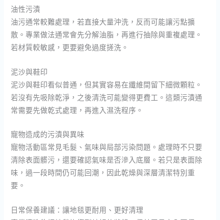
油性污漬
油污通常較難處理，若直接大量沖洗，反而可能讓污點擴
散。專業做法通常會先分解油脂，再進行抽除與重複處理。
若材質較敏感，更要避免過度搓洗。
泥沙與鞋印
泥沙與鞋印看似普通，但其實容易在纖維間留下細微顆粒。
若沒有先吸除乾淨，之後清洗可能變得更費工。這類污漬通
常需要先做乾式處理，再進入濕洗程序。
寵物造成的污漬與異味
寵物活動區常見毛髮、氣味與局部污染問題。處理時不只要
清除表面髒污，還要確認氣味是否滲入底層。若只是表面除
味，過一段時間仍可能回潮，因此乾燥與深層清潔特別重
要。
日常保養建議：讓地毯更耐用、更好清理