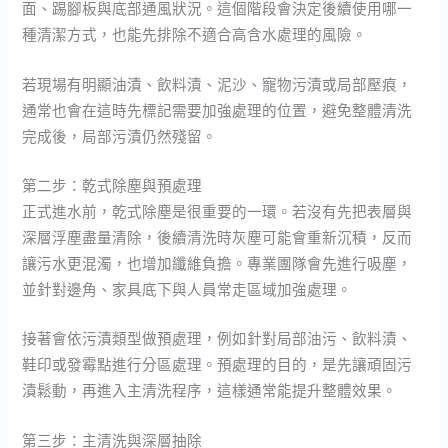
面、踢腳板與底部通風狀況。這個階段會決定後續使用哪一
種清潔方式，也能先排除不適合高含水處理的風險。
若現場有明顯油漬、飲料漬、泥沙、寵物污漬或局部壓痕，
通常也會在這時先標記需要加強處理的位置，避免整體清洗
完成後，局部污漬仍然殘留。
第二步：乾式除塵與預處理
正式進水前，乾式除塵是很重要的一環。若沒有先把表層與
深層浮塵盡量清除，後續清洗時灰塵可能會重新沉積，反而
讓污水更混濁，也增加纖維負擔。專業團隊會先進行吸塵，
並針對邊角、家具底下與人員常走區域加強處理。
接著會依污漬類型做預處理，例如針對局部油污、飲料漬、
鞋印或發霉點進行分區處理。預處理的目的，是先讓頑固污
漬鬆動，再進入主清洗程序，這樣通常能提升整體效果。
第三步：主清洗與深層抽除