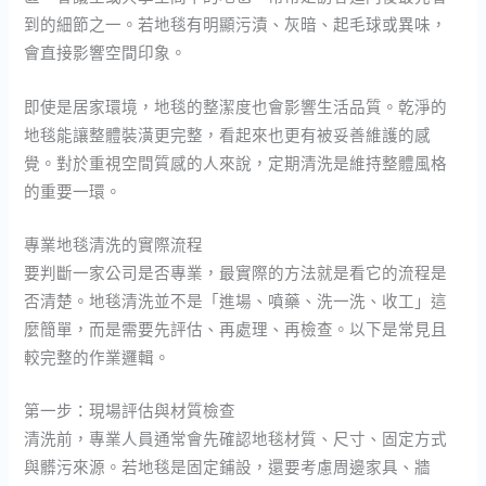
到的細節之一。若地毯有明顯污漬、灰暗、起毛球或異味，
會直接影響空間印象。
即使是居家環境，地毯的整潔度也會影響生活品質。乾淨的
地毯能讓整體裝潢更完整，看起來也更有被妥善維護的感
覺。對於重視空間質感的人來說，定期清洗是維持整體風格
的重要一環。
專業地毯清洗的實際流程
要判斷一家公司是否專業，最實際的方法就是看它的流程是
否清楚。地毯清洗並不是「進場、噴藥、洗一洗、收工」這
麼簡單，而是需要先評估、再處理、再檢查。以下是常見且
較完整的作業邏輯。
第一步：現場評估與材質檢查
清洗前，專業人員通常會先確認地毯材質、尺寸、固定方式
與髒污來源。若地毯是固定鋪設，還要考慮周邊家具、牆