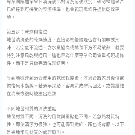
專業團隊通常會在清洗後比對清洗前後狀況，確認整體是否
已經達到可接受的整潔標準，也會視現場條件提供乾燥建
議。
第五步：乾燥與復位
地毯清洗後的乾燥速度，直接影響後續是否會有悶味或潮
味。若空氣不流通、含水量過高或地毯下方不易散熱，就要
特別注意風乾與通風。這也是為什麼專業公司會重視現場條
件，而不是只做完清洗就結束。
等到地毯達到適合使用的乾燥程度後，才適合將家具復位或
恢復原本動線。若過早踩踏，容易造成髒污回沾，或讓纖維
在尚未恢復時被壓出痕跡。
不同地毯材質的清洗重點
地毯材質不同，清洗的風險與重點也不同。若忽略材質特
性，即使清潔力很強，也可能傷到纖維、顏色或背膠。以下
是幾種常見材質的處理原則。