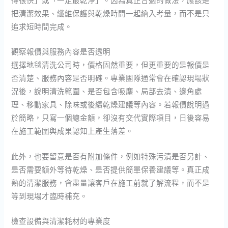
得很快」或「一定最乾淨」。因為真正合適的做法，應該是
把清潔效果、纖維保護與乾燥時間一起納入考量，而不是只
追求短時間完成。
觀察報價與服務內容是否透明
選擇地毯清洗公司時，價格固然重要，但更重要的是報價是
否清楚、服務內容是否明確。專業團隊通常會在確認現場狀
況後，說明清洗範圍、是否包含吸塵、局部去漬、邊角處
理、移動家具、除味或後續乾燥建議等內容。若報價說明過
於簡略，只寫一個總金額，卻沒有交代實際項目，日後容易
在施工範圍與成果認知上產生落差。
此外，也要留意是否有附加條件，例如特殊污漬是否另計、
是否需要額外等待乾燥、是否提供簡單保養建議等。真正成
熟的清潔服務，會盡量讓客戶在施工前就了解流程，而不是
等到現場才臨時補充。
檢查設備與清潔耗材的專業度