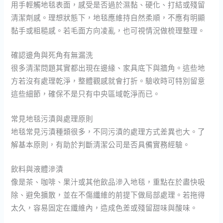
用手輕觸地毯表面，感受是否過於濕黏、硬化、打結或殘留
清潔劑感。理想狀態下，地毯應維持自然柔順，不應有明顯
黏手或粗糙感。若毛面方向凌亂，也可視情況做梳理整理。
確認邊角與死角有無漏洗
很多清潔問題其實都出現在邊緣、家具底下與牆角。這些地
方若沒有處理乾淨，整體觀感就會打折。驗收時可特別留意
這些細節，確保不是只有中央區域乾淨而已。
常見地毯污漬與處理原則
地毯常見污漬種類很多，不同污漬的處理方式差異也大。了
解基本原則，有助於判斷清潔公司是否具備實務經驗。
飲料與液體滲漬
像是茶、咖啡、果汁或其他飲品滲入地毯，重點在於盡快吸
除、避免擴散，並在不傷纖維的前提下做局部處理。若拖得
太久，容易固定在纖維內，造成色差或殘留甜味與酸味。