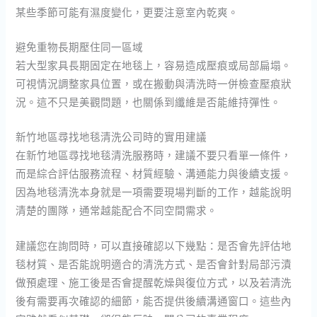
某些季節可能有濕度變化，更要注意室內乾爽。
避免重物長期壓住同一區域
若大型家具長期固定在地毯上，容易造成壓痕或局部扁塌。
可視情況調整家具位置，或在搬動與清洗時一併檢查壓痕狀
況。這不只是美觀問題，也關係到纖維是否能維持彈性。
新竹地區尋找地毯清洗公司時的實用建議
在新竹地區尋找地毯清洗服務時，建議不要只看單一條件，
而是綜合評估服務流程、材質經驗、溝通能力與後續支援。
因為地毯清洗本身就是一項需要現場判斷的工作，越能說明
清楚的團隊，通常越能配合不同空間需求。
建議您在詢問時，可以直接確認以下幾點：是否會先評估地
毯材質、是否能說明適合的清洗方式、是否會針對局部污漬
做預處理、施工後是否會提醒乾燥與復位方式，以及若清洗
後有需要再次確認的細節，能否提供後續溝通窗口。這些內