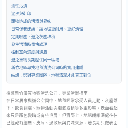
油性污漬
泥沙與鞋印
寵物造成的污漬與異味
日常保養建議：讓地毯更耐用、更好清理
定期吸塵，避免灰塵堆積
發生污漬時盡快處理
控制室內濕度與通風
避免重物長期壓住同一區域
新竹地區尋找地毯清洗公司時的實用建議
結語：選對專業團隊，地毯清潔才能真正到位
推薦新竹優質地毯清洗公司：專業清潔指南
在日常居家與辦公空間中，地毯經常承受人員走動、灰塵落
下、飲食翻灑、寵物活動與潮氣累積等多重影響。表面看起
來只是顏色變暗或有些毛屑，但實際上，地毯纖維深處往往
已經藏有細塵、皮屑、過敏原與異味來源。若長期只做表面