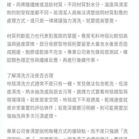
維、丙烯酸纖維或混紡材質，不同材質對水分、溫度與清潔
劑的耐受程度都不同。若清潔人員無法清楚說明材質對應的
處理方式，或只是一律建議強力清洗，就要提高警覺。
材質判斷能力也代表對風險的掌握。像是毛料地毯比較怕高
溫與過度摩擦，部分背膠型地毯則要留意大量含水後是否造
成翹邊、脫膠或乾燥不完全。專業公司會先做局部測試，確
認顏色穩定性與纖維反應，再進行後續作業。
了解清洗方法是否合理
地毯清洗方式通常不是只有一種。常見做法包含乾洗、低濕
度清洗、熱水抽洗或局部去污等，選擇方式要看地毯類型與
現場環境。若是居家空間、地毯底下不易通風，乾燥速度就
是非常重要的評估條件；若是深層髒污明顯，則可能需要加
強抽洗與多次污漬處理。
專業公司會清楚說明每種方式的優缺點，而不是只強調「洗