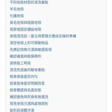
不同地毯材質的清洗重點
羊毛地毯
化纖地毯
長毛地毯與絨面地毯
背膠或固定鋪設地毯
地毯清洗前，屋主與管理方應該先做的準備
清空地毯上的可移動物品
先標記特殊污漬與敏感區域
確認通風與乾燥條件
安排施工時段
清洗完成後的驗收重點
檢查表面是否均勻
檢查氣味是否明顯改善
檢查觸感與毛面狀態
確認邊角與死角有無漏洗
常見地毯污漬與處理原則
飲料與液體滲漬