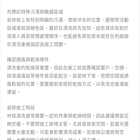
先標記特殊污漬與敏感區域
若地毯上有特別明顯的污漬、曾經滲水的位置、寵物常活動
區域或局部掉色區，最好在清洗前先告知。這些資訊有助於
清潔人員安排預處理順序，也能避免某些原本就存在的痕跡
在清洗後被誤認為施工問題。
確認通風與乾燥條件
清洗後的乾燥很重要，因此在施工前就應確認窗戶、空調、
除濕或風扇等條件是否能配合。若是地下室、密閉空間或通
風較弱的位置，更要提前安排好乾燥方式，以免洗完後潮氣
滯留。
安排施工時段
地毯清洗通常需要一定的作業與乾燥時間，因此建議預留足
夠空檔，不要把施工排得太緊。尤其是居家空間，若當天還
需要大量走動，可能會影響清洗成果。若是辦公或商用空
間，也應避開尖峰使用時段，減少人流干擾。