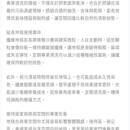
專業清洗的價值，不僅在於把表面弄乾淨，也在於把藏在深
層的污染源處理掉。透過合適的抽洗、去味與乾燥，能有效
降低氣味殘留與黏附感，讓空間回復比較自然的清新狀態。
延長地毯使用壽命
纖維地毯若長期堆積沙塵與硬質微粒，人在走動時，這些顆
粒會像砂紙一樣持續磨損纖維，讓地毯逐漸變得粗糙、扁塌
或失去彈性。定期專業清洗可以減少這種機械性磨耗，讓纖
維保持較好的狀態。
此外，若污漬長時間停留在地毯上，也可能造成永久性染
色、纖維變脆或背層受損。提早處理不但效果通常更好，也
能減少後續修復成本。從保養角度來看，定期清洗是一種降
低損耗的維護方式。
維持居家與商用空間的專業形象
地毯在商業空間中尤其容易影響整體觀感。接待區、辦公
區、會議室或共享空間中的地毯，常常是訪客進門後最先看