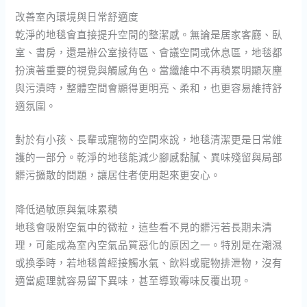
改善室內環境與日常舒適度
乾淨的地毯會直接提升空間的整潔感。無論是居家客廳、臥
室、書房，還是辦公室接待區、會議空間或休息區，地毯都
扮演著重要的視覺與觸感角色。當纖維中不再積累明顯灰塵
與污漬時，整體空間會顯得更明亮、柔和，也更容易維持舒
適氛圍。
對於有小孩、長輩或寵物的空間來說，地毯清潔更是日常維
護的一部分。乾淨的地毯能減少腳感黏膩、異味殘留與局部
髒污擴散的問題，讓居住者使用起來更安心。
降低過敏原與氣味累積
地毯會吸附空氣中的微粒，這些看不見的髒污若長期未清
理，可能成為室內空氣品質惡化的原因之一。特別是在潮濕
或換季時，若地毯曾經接觸水氣、飲料或寵物排泄物，沒有
適當處理就容易留下異味，甚至導致霉味反覆出現。