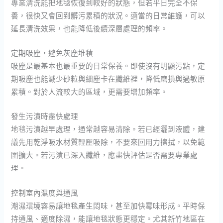
專業清洗能把地毯恢復到較好的狀態，但若平日完全不保
養，很快又會回到髒污累積的狀況。適當的日常維護，可以
延長清洗效果，也能降低後續深層處理的頻率。
定期吸塵，避免灰塵堆積
吸塵是最基本也最重要的日常保養。即使沒有明顯污點，定
期吸塵也能減少砂粒與細塵卡在纖維裡，降低磨損與過敏原
累積。對於人流較大的區域，更需要增加頻率。
發生污漬時盡快處理
地毯污漬越早處理，通常越容易清除。若已經灑到液體，建
議先用乾淨吸水材質輕壓吸除，不要來回用力擦拭，以免範
圍擴大。若污漬已深入纖維，應盡快評估是否需要專業處
理。
控制室內濕度與通風
潮濕環境容易讓地毯產生悶味，甚至加快霉味形成。平時保
持通風、適度除濕，能讓地毯狀態更穩定。尤其新竹地區在