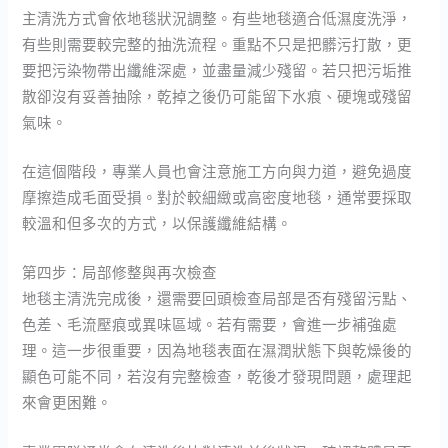
主清洗方式會依地毯狀況調整。有些地毯適合低濕度洗淨，
有些則需要較完整的抽洗流程。重點不只是把髒污打散，更
要把污染物帶出纖維深處，並盡量減少殘留。若只把污垢推
散卻沒有妥善抽除，乾掉之後仍可能留下水痕、硬塊或殘留
氣味。
在這個階段，專業人員也會注意施工方向與力道，避免過度
摩擦造成毛面受損。對於較細緻或高密度地毯，通常要採取
較溫和但多次的方式，以保護纖維結構。
第四步：局部修整與再次檢查
地毯主清洗完成後，還需要回頭檢查局部是否有殘留污點、
色差、毛流壓痕或異味區域。若有需要，會進一步補強處
理。這一步很重要，因為地毯表面在濕潤狀態下與乾燥後的
顯色可能不同，若沒有完整檢查，乾後才發現問題，處理起
來會更困難。