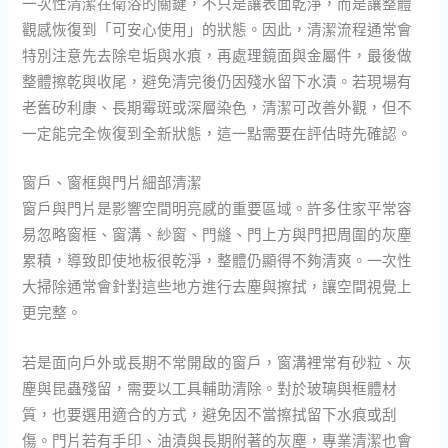
一次性清潔在衛浴的關鍵，不只是讓表面乾淨，而是讓整體
觀感恢復到「可安心使用」的狀態。因此，清潔流程通常會
特別注意先去除皂垢與水痕，再處理鏡面與金屬件，最後做
整體擦乾與收尾，避免清完後仍因殘水留下水漬。若現場有
老舊矽利康、長期霉斑或深層染色，清潔可改善外觀，但不
一定能完全恢復到全新狀態，這一點需要在評估時先確認。
窗戶、窗框與門片細部清潔
窗戶與門片是影響空間明亮感的重要區域。許多住家平常容
易忽略窗框、窗溝、紗窗、門縫、門上方與門把周圍的灰塵
累積，導致即使地板很乾淨，整體仍顯得不夠清爽。一次性
大掃除通常會針對這些地方進行去塵與擦拭，讓空間視覺上
更完整。
若是面向戶外或長期不常開啟的窗戶，窗溝裡常有砂粒、灰
塵與昆蟲殘留，需要以工具輔助清除。對於玻璃與框體材
質，也要選用適合的方式，避免因不當擦拭留下水痕或刮
傷。門片若有手印、油漬與長期附著的灰塵，專業清潔也會