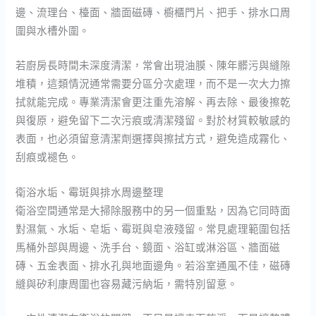
邊、流理台、檯面、牆面磁磚、櫥櫃門片、把手、排水口周
圍與水槽外圍。
若廚房長時間未深度清潔，常會出現油膜、陳年髒污與縫隙
堆積，這類情況通常需要分區分次處理，而不是一次大力擦
拭就能完成。專業清潔會更注重先溶解、再去除、最後擦乾
與復原，避免留下二次污痕或清潔殘留。對於材質較敏感的
表面，也必須留意清潔劑選擇與擦拭方式，避免造成霧化、
刮痕或褪色。
衛浴水垢、霉斑與排水周邊整理
衛浴空間通常是大掃除服務中的另一個重點，因為它同時面
對濕氣、水垢、皂垢、霉斑與皂液殘留。常見處理範圍包括
馬桶外部與周邊、洗手台、鏡面、浴缸或淋浴區、牆面磁
磚、五金表面、排水孔與地面邊角。若浴室通風不佳，磁磚
縫與矽利康周圍也容易藏污納垢，需特別留意。