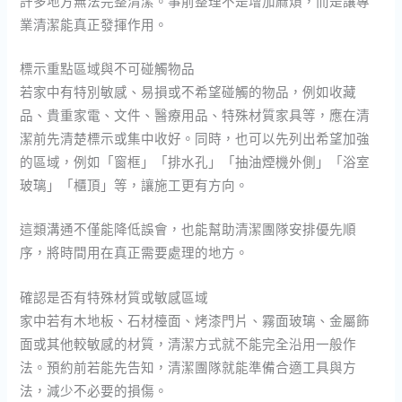
許多地方無法完整清潔。事前整理不是增加麻煩，而是讓專
業清潔能真正發揮作用。
標示重點區域與不可碰觸物品
若家中有特別敏感、易損或不希望碰觸的物品，例如收藏
品、貴重家電、文件、醫療用品、特殊材質家具等，應在清
潔前先清楚標示或集中收好。同時，也可以先列出希望加強
的區域，例如「窗框」「排水孔」「抽油煙機外側」「浴室
玻璃」「櫃頂」等，讓施工更有方向。
這類溝通不僅能降低誤會，也能幫助清潔團隊安排優先順
序，將時間用在真正需要處理的地方。
確認是否有特殊材質或敏感區域
家中若有木地板、石材檯面、烤漆門片、霧面玻璃、金屬飾
面或其他較敏感的材質，清潔方式就不能完全沿用一般作
法。預約前若能先告知，清潔團隊就能準備合適工具與方
法，減少不必要的損傷。