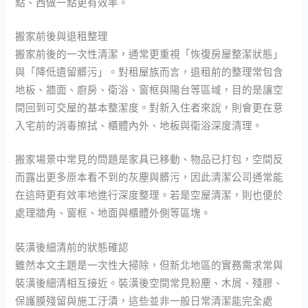
點、西做一點更有效率。
搬家前後與退租整理
搬家前後的一次性清潔，通常更重視「恢復房屋整潔狀態」
與「降低遺留髒污」。對租屋族而言，退租前的整理常包含
地板、牆面、廚房、衛浴、窗框與陽台等區域，目的是讓空
間回到可交屋的基本整潔度。對新入住者來說，則會更在意
入宅前的消毒擦拭、櫃體內外、地板與衛浴深度清理。
搬家場景中常見的問題是家具已移動、物品已打包，空間反
而露出更多原本看不到的灰塵與髒污，因此清潔公司通常能
在這時更有效率地進行深度整理。若是空屋清潔，則也便於
處理牆角、窗框、地面與櫃體外側等區塊。
裝潢後細清前的狀態確認
雖然本文主題是一次性大掃除，但新北地區的實務需求常與
裝潢後細清相互接近。裝潢後空間常見粉塵、木屑、殘膠、
保護膜殘留與施工汙漬，這些並非一般日常清潔能完全處