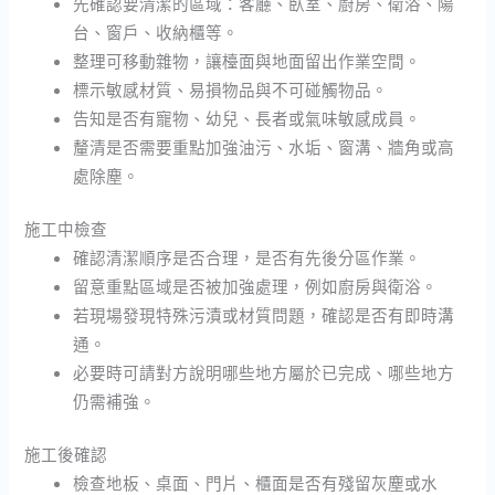
先確認要清潔的區域：客廳、臥室、廚房、衛浴、陽
台、窗戶、收納櫃等。
整理可移動雜物，讓檯面與地面留出作業空間。
標示敏感材質、易損物品與不可碰觸物品。
告知是否有寵物、幼兒、長者或氣味敏感成員。
釐清是否需要重點加強油污、水垢、窗溝、牆角或高
處除塵。
施工中檢查
確認清潔順序是否合理，是否有先後分區作業。
留意重點區域是否被加強處理，例如廚房與衛浴。
若現場發現特殊污漬或材質問題，確認是否有即時溝
通。
必要時可請對方說明哪些地方屬於已完成、哪些地方
仍需補強。
施工後確認
檢查地板、桌面、門片、櫃面是否有殘留灰塵或水