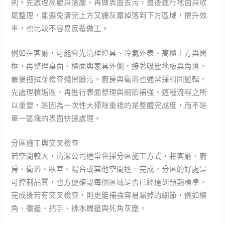
則。先處理高處與落塵，再做表面去污，最後進行地面與收
尾整理，能避免清完上方又讓灰塵掉落到下方區域，提升效
率，也比較不容易反覆做工。
例如在客廳，可能會先清理燈具、冷氣外表、高櫃上方與窗
框，再整理桌面、櫃面與家具外側，接著吸塵地板與角落，
最後拖拭並檢查殘留髒污。廚房與衛浴也通常採相同邏輯，
先處理積垢區，再進行表面整理與細節補強。這種流程之所
以重要，是因為一次性大掃除重視的是整體完成度，而不是
單一區塊的表面快速處理。
分區施工與交叉檢查
若空間較大，清潔公司通常會採分區施工方式，將客廳、廚
房、衛浴、臥室、陽台或其他空間逐一完成。分區的好處是
可控制品質，也方便確認每個區域是否已經達到預期標準。
完成後若有交叉檢查，則更能補強容易漏掉的細節，例如櫃
角、牆邊、把手、排水周邊與死角灰塵。