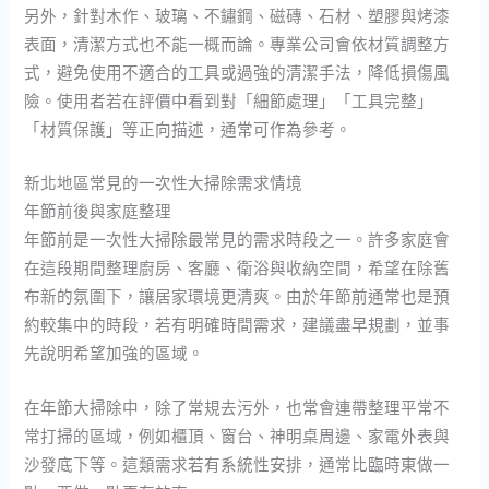
另外，針對木作、玻璃、不鏽鋼、磁磚、石材、塑膠與烤漆
表面，清潔方式也不能一概而論。專業公司會依材質調整方
式，避免使用不適合的工具或過強的清潔手法，降低損傷風
險。使用者若在評價中看到對「細節處理」「工具完整」
「材質保護」等正向描述，通常可作為參考。
新北地區常見的一次性大掃除需求情境
年節前後與家庭整理
年節前是一次性大掃除最常見的需求時段之一。許多家庭會
在這段期間整理廚房、客廳、衛浴與收納空間，希望在除舊
布新的氛圍下，讓居家環境更清爽。由於年節前通常也是預
約較集中的時段，若有明確時間需求，建議盡早規劃，並事
先說明希望加強的區域。
在年節大掃除中，除了常規去污外，也常會連帶整理平常不
常打掃的區域，例如櫃頂、窗台、神明桌周邊、家電外表與
沙發底下等。這類需求若有系統性安排，通常比臨時東做一