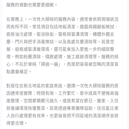
服務的規劃也需要更細緻。
在實務上，一次性大掃除的服務內容，通常會依照現場狀況
而有所不同，常見項目包括地板清潔、牆面與踢腳板擦拭、
廚房油污處理、衛浴除垢、窗框與窗溝清理、櫃體外觀去
塵、門片與把手消毒擦拭，以及高處灰塵清除等。若是空
屋、退租或裝潢後環境，還可能會加入更進一步的細部整
理，例如粉塵清除、殘膠處理、施工痕跡清理等。服務的核
心，不在於單純「掃過一遍」，而是把容易被忽略的清潔盲
點盡量補足。
對居住在新北地區的家庭來說，選擇一次性大掃除服務的原
因通常很實際：時間有限、工作繁忙、家中成員不便做高強
度整理、空間累積髒污過久，或是希望在節日、搬家、入住
前後讓環境恢復整潔。若是透過專業團隊協助，往往能比單
人自行處理更有效率，也更容易把不同區域的清潔順序安排
得更合理。