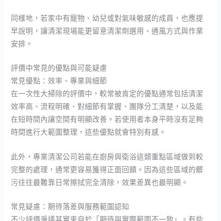
同樣地，若家中有寵物、幼兒或對氣味敏感的成員，也應提
早說明，讓清潔現場能更留意清潔劑選用、通風方式與作業
安排。
評價中常見的優點與可能疑慮
常見優點：效率、專業與細節
在一次性大掃除的評價中，較常被肯定的優點通常包括清潔
效率高、流程明確、對細節有掌握、團隊分工清楚，以及能
在短時間內讓空間有明顯改善。若使用者本身平時沒有足夠
時間進行大範圍整理，這些優點就會特別有感。
此外，專業清潔公司若能在廚房與衛浴這類重點區域做到較
完整的處理，通常更容易獲得正面回饋。因為這些區域的髒
污往往最難靠日常擦拭完全清除，效果差異也最明顯。
常見疑慮：期待落差與服務範圍認知
不少評價爭議其實來自於「期待與實際範圍不一致」。有些