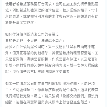
使用者若希望服務更符合需求，也可在施工前先標示重點區
域，例如希望加強清理的油污位置、較少碰觸的櫃子、常卡
灰的窗溝、或是需特別注意的木作與石材區。這類溝通有助
於提升清潔完成度。
如何從評價判斷清潔公司的專業度
看的是流程，不只是「洗得乾不乾淨」
許多人在評價清潔公司時，第一反應往往是看表面乾不乾
淨，但真正專業的判斷標準，其實還包括流程是否清楚、工
具是否齊備、溝通是否順暢、作業是否有條理，以及是否能
針對不同材質與髒污類型採取合適方法。對一次性大掃除來
說，流程清楚通常比單純強調速度更重要。
如果一間清潔公司能在事前明確說明服務範圍、可處理項
目、不可處理項目、作業順序與現場配合事項，通常代表其
執行經驗較完整。反之，若只強調「全部交給我們」但沒有
細節，後續在清潔範圍與完成標準上就容易產生落差。