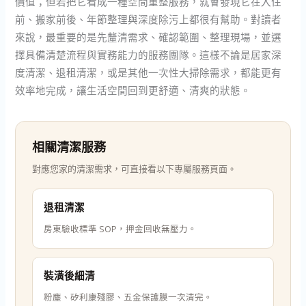
價值；但若把它看成一種空間重整服務，就會發現它在入住
前、搬家前後、年節整理與深度除污上都很有幫助。對讀者
來說，最重要的是先釐清需求、確認範圍、整理現場，並選
擇具備清楚流程與實務能力的服務團隊。這樣不論是居家深
度清潔、退租清潔，或是其他一次性大掃除需求，都能更有
效率地完成，讓生活空間回到更舒適、清爽的狀態。
相關清潔服務
對應您家的清潔需求，可直接看以下專屬服務頁面。
退租清潔
房東驗收標準 SOP，押金回收無壓力。
裝潢後細清
粉塵、矽利康殘膠、五金保護膜一次清完。