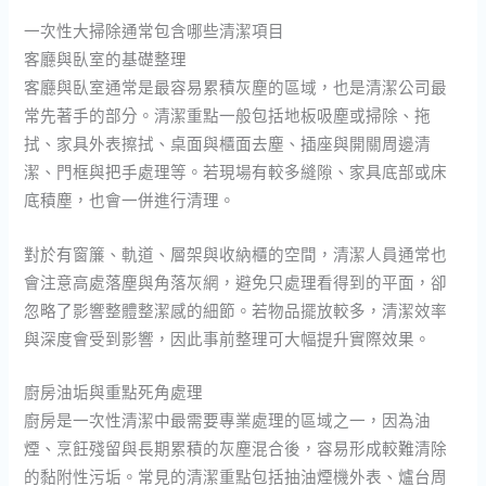
一次性大掃除通常包含哪些清潔項目
客廳與臥室的基礎整理
客廳與臥室通常是最容易累積灰塵的區域，也是清潔公司最
常先著手的部分。清潔重點一般包括地板吸塵或掃除、拖
拭、家具外表擦拭、桌面與櫃面去塵、插座與開關周邊清
潔、門框與把手處理等。若現場有較多縫隙、家具底部或床
底積塵，也會一併進行清理。
對於有窗簾、軌道、層架與收納櫃的空間，清潔人員通常也
會注意高處落塵與角落灰網，避免只處理看得到的平面，卻
忽略了影響整體整潔感的細節。若物品擺放較多，清潔效率
與深度會受到影響，因此事前整理可大幅提升實際效果。
廚房油垢與重點死角處理
廚房是一次性清潔中最需要專業處理的區域之一，因為油
煙、烹飪殘留與長期累積的灰塵混合後，容易形成較難清除
的黏附性污垢。常見的清潔重點包括抽油煙機外表、爐台周