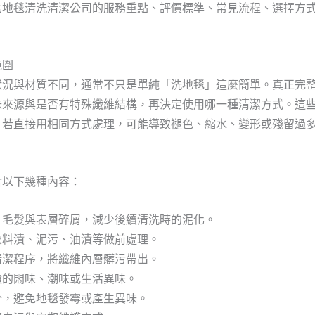
北地毯清洗清潔公司的服務重點、評價標準、常見流程、選擇方
範圍
狀況與材質不同，通常不只是單純「洗地毯」這麼簡單。真正完
味來源與是否有特殊纖維結構，再決定使用哪一種清潔方式。這
，若直接用相同方式處理，可能導致褪色、縮水、變形或殘留過
含以下幾種內容：
、毛髮與表層碎屑，減少後續清洗時的泥化。
飲料漬、泥污、油漬等做前處理。
清潔程序，將纖維內層髒污帶出。
積的悶味、潮味或生活異味。
分，避免地毯發霉或產生異味。