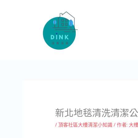
跳
至
主
要
內
容
新北地毯清洗清潔
/
頂客社區大樓清潔小知識
/ 作者:
大