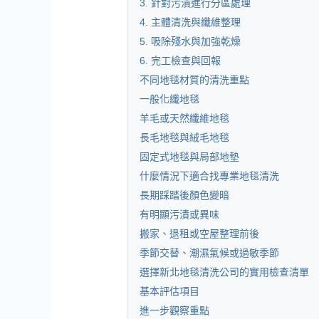
3. 針對污漬進行分區處理
4. 主體清洗與纖維整理
5. 吸除殘水與加強乾燥
6. 完工檢查與回報
不同地毯材質的清洗重點
一般化纖地毯
羊毛或天然纖維地毯
長毛地毯與絨毛地毯
固定式地毯與局部地墊
什麼情況下適合找專業地毯清洗
長期踩踏後顏色變暗
有明顯污漬或異味
搬家、退租或空屋整理前後
季節交替、潮濕氣候或過敏季節
選擇新北地毯清洗公司的實用檢查清單
基本評估項目
進一步觀察重點