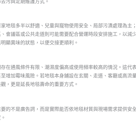
部去污與定期維護方式。
居家地毯多半以舒適、兒童與寵物使用安全、局部污漬處理為主
區、會議區或公共走道則可能需要配合營運時段安排施工，以減
無明顯異味的狀態，以便交接更順利。
間存在通風條件有限、潮濕度偏高或使用頻率較高的情況。這代
甚至增加霉味風險。若地毯本身鋪設在玄關、走道、客廳或高流
美觀，更是延長地毯壽命的重要方式。
重要的不是廣告詞，而是實際能否依地毯材質與現場需求提供安
度。