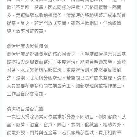
數並不是唯一標準，因為同樣的坪數，若格局複雜、隔間
多、走道狹窄或收納櫃體多，清潔時的移動與整理成本就會
提高。反之，若是開放式空間，雖然坪數相同，但動線單
純，效率可能較高。
髒污程度與累積時間
髒污程度是影響費用的核心因素之一。輕度髒污通常只需基
礎擦拭與深層表面整理；中度髒污可能包含明顯灰塵、油煙
附著、水垢累積與局部霉斑；重度髒污則可能需要反覆刷
洗、浸泡、除垢與分區處理。若空間已長時間未整理，清潔
人員需要花更多時間在前置分工、細部處理與重複作業上，
工作量自然會增加。
清潔項目是否完整
一次性大掃除通常可依需求拆分為不同項目，例如客廳、臥
室、廚房、浴室、窗戶、陽台、玄關、儲藏室、櫃體內外、
家電外觀、門片與五金等。若只做局部區域，費用相對單