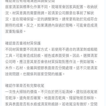
確認是否有現場溝通與調整空間
居家清潔與標準化作業不同，現場常會因家具配置、收納狀
況、材質差異而需要微調。若清潔公司願意在事前了解狀
況，並在現場保留一定的調整彈性，通常更有助於完成符合
期待的成果。反之，如果溝通內容過於簡略，可能會造成清
潔重點偏差。
確認是否重視材質保護
不同材質需要不同清潔方式，若使用不適合的清潔劑或粗糙
工具，可能會造成刮痕、褪色或表面受損。因此，選擇清潔
公司時，應注意其是否會依材質採取對應作法，例如玻璃、
木作、石材、金屬與塑膠表面是否分開處理。這不只是清潔
技術問題，也關係到居家空間的維護。
確認作業是否有完整收尾
一次性大掃除的價值，不只在於把污垢清掉，還包括收尾是
否乾淨、邊角是否確實、地面是否乾爽、殘留物是否移除、
家具表面是否有水痕或清潔劑痕跡。若收尾沒有做好，空間