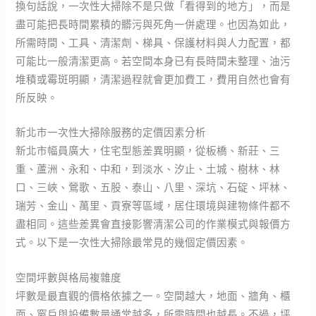
換句話說，一次性大掃除不是只做「看得到的地方」，而是
盡可能把長時間累積的髒污與死角一併處理。也因為如此，
所需時間、工具、清潔劑、梯具、保護材料與人力配置，都
可能比一般清潔更高。若空間本身已有長時間未整理、油污
堆積或霉斑明顯，清潔過程就會更加費工，費用自然也會有
所反映。
新北市一次性大掃除服務的定價因素分析
新北市幅員廣大，住宅型態差異明顯，從板橋、新莊、三
重、蘆洲、永和、中和，到淡水、汐止、土城、樹林、林
口、三峽、鶯歌、五股、泰山、八里、深坑、石碇、坪林、
瑞芳、金山、萬里、貢寮等區域，居住環境與建物條件都不
盡相同。這些差異會直接影響清潔公司的作業模式與報價方
式。以下是一次性大掃除最常見的幾個定價因素。
空間坪數與格局複雜度
坪數是最直觀的價格依據之一。空間越大，地面、牆角、櫃
面、窗戶與設備數量通常越多，所需時間也越長。不過，坪