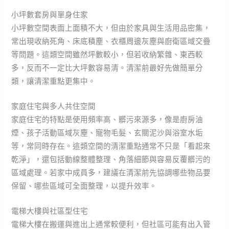
小坪數套房與單身住家
小坪數空間表面上面積不大，但由於家具與生活用品密集，
常出現收納死角、床底積塵、衣櫃周邊灰塵與廚衛區域交疊
等問題。這類空間雖然坪數較小，但若收納繁雜、東西較
多，反而不一定比大坪數容易清。清潔前最好先做簡單分
類，讓清潔重點更集中。
家庭住宅與多人共住空間
家庭住宅的特點是使用頻率高、髒污來源多，像是廚房油
煙、孩子活動區域灰塵、寵物毛髮、玄關泥沙與浴室水垢
等，常同時存在。這類空間的清潔重點通常不只是「看起來
乾淨」，還包括動線整體整理、角落細節與容易反覆髒污的
區域處理。若家中成員多，建議在清潔前先協調哪些物品要
保留、哪些區域可全面整理，以提升效率。
電梯大樓與社區型住宅
電梯大樓在搬運與進出上通常較便利，但社區可能有出入管