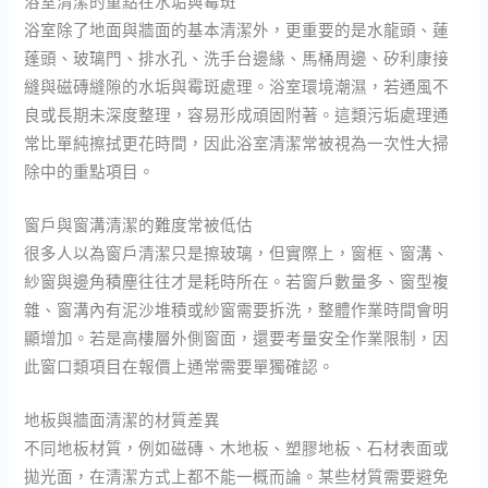
浴室清潔的重點在水垢與霉斑
浴室除了地面與牆面的基本清潔外，更重要的是水龍頭、蓮
蓬頭、玻璃門、排水孔、洗手台邊緣、馬桶周邊、矽利康接
縫與磁磚縫隙的水垢與霉斑處理。浴室環境潮濕，若通風不
良或長期未深度整理，容易形成頑固附著。這類污垢處理通
常比單純擦拭更花時間，因此浴室清潔常被視為一次性大掃
除中的重點項目。
窗戶與窗溝清潔的難度常被低估
很多人以為窗戶清潔只是擦玻璃，但實際上，窗框、窗溝、
紗窗與邊角積塵往往才是耗時所在。若窗戶數量多、窗型複
雜、窗溝內有泥沙堆積或紗窗需要拆洗，整體作業時間會明
顯增加。若是高樓層外側窗面，還要考量安全作業限制，因
此窗口類項目在報價上通常需要單獨確認。
地板與牆面清潔的材質差異
不同地板材質，例如磁磚、木地板、塑膠地板、石材表面或
拋光面，在清潔方式上都不能一概而論。某些材質需要避免