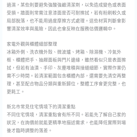
過濕，某些則要避免強酸強鹼清潔劑，以免造成變色或表面
受損。牆面則常需注意漆面是否可耐擦拭，若有粉刷較久或
局部脫落，也不能用過度摩擦方式處理。這些材質判斷會影
響清潔效率與風險，因此也會反映在服務估價邏輯中。
家電外觀與櫃體細部整理
冰箱外側、洗衣機外殼、微波爐、烤箱、除濕機、冷氣外
框、櫃體把手、抽屜面板與門片邊緣，雖然看似只是表面擦
拭，但若有油漬、手印、灰塵堆積與接縫細節，實際作業仍
需不少時間。若清潔範圍包含櫃體內部，還需要先清空再整
理，甚至配合物品分類與重新歸位，整體工序會更完整，也
更耗工。
新北市常見住宅情境下的清潔重點
不同住宅情境，清潔重點會有所不同。若能先了解自己家的
狀況，在詢價前就能更精準地描述需求，也能降低實際到場
後才臨時調整的落差。