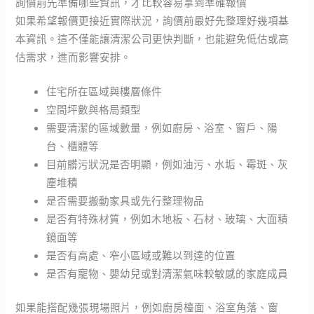
詢價前先準備哪些資訊，才比較容易拿到準確報價
如果希望報價更接近實際狀況，詢價前最好先整理好幾項基
本資訊。這不僅能讓清潔公司更快判斷，也能避免低估或高
估需求，進而影響安排。
住宅所在區域與樓層條件
空間坪數與格局類型
需要清潔的區域數量，例如廚房、浴室、窗戶、陽
台、櫃體等
目前髒污狀況是否明顯，例如油污、水垢、霉斑、灰
塵堆積
是否需要搬動家具或先行整理物品
是否有特殊材質，例如木地板、石材、玻璃、大面積
鏡面等
是否有高處、窄小區域或難以到達的位置
是否有寵物、嬰幼兒或對清潔氣味較敏感的家庭成員
如果能搭配幾張現場照片，例如廚房檯面、浴室角落、窗