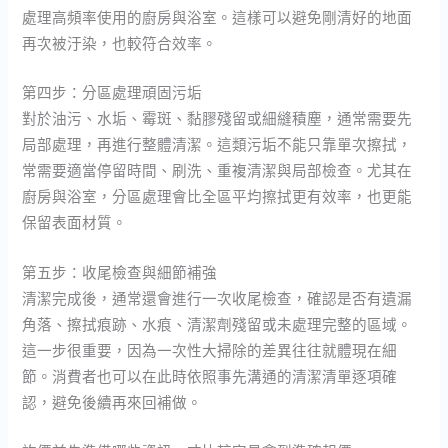
處理高頻率使用的廚房與浴室。這樣可以避免剛清好的地面
再次被汙染，也較符合效率。
第四步：分區處理頑固污垢
對於油污、水垢、霉斑、黏膠殘留或細縫積塵，通常需要先
局部處理，再進行整體清潔。這類污垢不能只靠單次擦拭，
常需要適當停留時間、刷洗、重複清潔與局部檢查。尤其在
廚房與浴室，分區處理會比全區平均擦拭更有效率，也更能
保留表面材質。
第五步：收尾檢查與細節補強
清潔完成後，通常還會進行一次收尾檢查，確認是否有遺漏
角落、擦拭痕跡、水痕、清潔劑殘留或未處理完整的區域。
這一步很重要，因為一次性大掃除的差異往往就體現在細
節。消費者也可以在此時依照事先溝通的清潔清單逐項確
認，避免後續再來回補做。