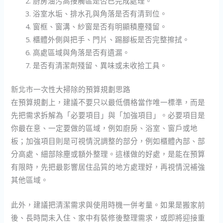
廚房油污高接觸區是否已完成處理。
浴室水垢、排水孔與角落是否有清到位。
窗框、窗溝、紗窗是否有明顯積塵殘留。
櫃體外側與把手、門片、踢腳板是否完整擦拭。
高處區域與角落是否有遺漏。
是否有清潔劑殘留、異味或未收拾工具。
新北市一次性大掃除的預算規劃思路
在預算規劃上，建議不要只以最低價格當作唯一標準，而是
先把需求拆解為「必要項目」與「加強項目」。必要項目是
你最在意、一定要做的區域，例如廚房、浴室、窗戶或地
板；加強項目則是可視情況調整的部分，例如櫃體內部、部
分高處、細部除塵或額外整理。這樣做的好處，是能在預算
有限時，先把最影響居住品質的地方處理好，再視情況補強
其他區域。
此外，建議把清潔需求與使用時機一併考量。如果是搬家前
後、長時間未入住、家中有裝修後整理需求，或即將迎接重