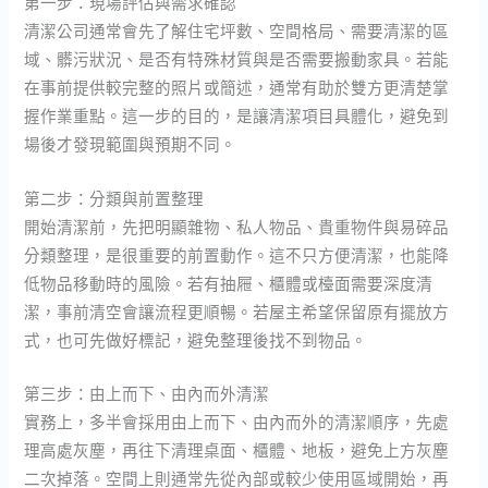
第一步：現場評估與需求確認
清潔公司通常會先了解住宅坪數、空間格局、需要清潔的區
域、髒污狀況、是否有特殊材質與是否需要搬動家具。若能
在事前提供較完整的照片或簡述，通常有助於雙方更清楚掌
握作業重點。這一步的目的，是讓清潔項目具體化，避免到
場後才發現範圍與預期不同。
第二步：分類與前置整理
開始清潔前，先把明顯雜物、私人物品、貴重物件與易碎品
分類整理，是很重要的前置動作。這不只方便清潔，也能降
低物品移動時的風險。若有抽屜、櫃體或檯面需要深度清
潔，事前清空會讓流程更順暢。若屋主希望保留原有擺放方
式，也可先做好標記，避免整理後找不到物品。
第三步：由上而下、由內而外清潔
實務上，多半會採用由上而下、由內而外的清潔順序，先處
理高處灰塵，再往下清理桌面、櫃體、地板，避免上方灰塵
二次掉落。空間上則通常先從內部或較少使用區域開始，再