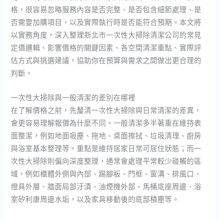
格，很容易忽略服務內容是否完整、是否包含細節處理、是
否需要加購項目，以及實際執行時是否能符合預期。本文將
以實務角度，深入整理新北市一次性大掃除清潔公司的常見
定價邏輯、影響價格的關鍵因素、各空間清潔重點、實際評
估方式與挑選建議，協助你在預算與需求之間做出更合理的
判斷。
一次性大掃除與一般清潔的差別在哪裡
在了解價格之前，先釐清一次性大掃除與日常清潔的差異，
會更容易理解報價為什麼不同。一般清潔多半著重在維持表
面整潔，例如地面吸塵、拖地、桌面擦拭、垃圾清理、廚房
與浴室基本整理等，重點是維持居家日常可居住狀態；而一
次性大掃除則偏向深度整理，通常會處理平常較少碰觸的區
域，例如櫃體外側與內部、踢腳板、門框、窗溝、排風口、
燈具外層、牆面局部汙漬、油煙機外部、馬桶底座周邊、浴
室矽利康周邊水垢，以及家具移動後的底部積塵等。