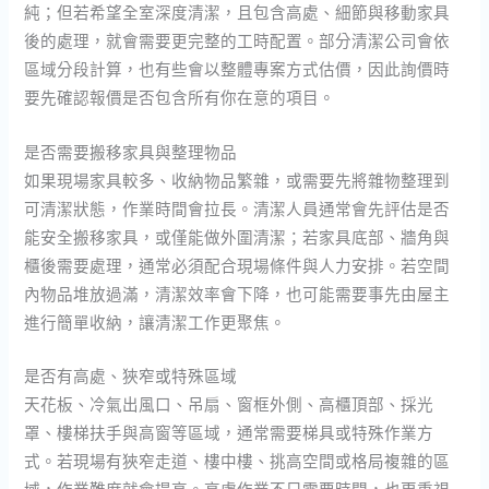
純；但若希望全室深度清潔，且包含高處、細節與移動家具
後的處理，就會需要更完整的工時配置。部分清潔公司會依
區域分段計算，也有些會以整體專案方式估價，因此詢價時
要先確認報價是否包含所有你在意的項目。
是否需要搬移家具與整理物品
如果現場家具較多、收納物品繁雜，或需要先將雜物整理到
可清潔狀態，作業時間會拉長。清潔人員通常會先評估是否
能安全搬移家具，或僅能做外圍清潔；若家具底部、牆角與
櫃後需要處理，通常必須配合現場條件與人力安排。若空間
內物品堆放過滿，清潔效率會下降，也可能需要事先由屋主
進行簡單收納，讓清潔工作更聚焦。
是否有高處、狹窄或特殊區域
天花板、冷氣出風口、吊扇、窗框外側、高櫃頂部、採光
罩、樓梯扶手與高窗等區域，通常需要梯具或特殊作業方
式。若現場有狹窄走道、樓中樓、挑高空間或格局複雜的區