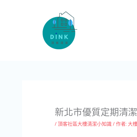
跳
至
主
要
內
容
新北市優質定期清
/
頂客社區大樓清潔小知識
/ 作者:
大