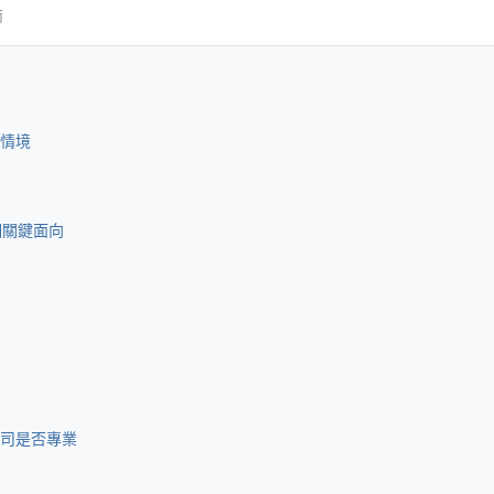
南
情境
個關鍵面向
司是否專業