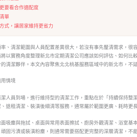
更要看合作適配度
清單
方式，讓居家維持更省力
頻率、清潔範圍與人員配置差異很大，若沒有事先釐清需求，很
南將以實務角度整理新北市定期清潔公司應該如何評估、如何比
合的清潔夥伴。本文內容聚焦北北桃基服務區域中的新北市，不
適用情境
清潔人員到場，進行維持型的清潔工作，重點在於「持續保持整
潔、退租清潔、裝潢後細清等服務，通常屬於範圍更廣、耗時更
地面吸塵與拖拭、桌面與常用表面擦拭、廚房外觀清潔、浴室基
、頑固污漬或裝潢粉塵，則通常需要搭配更完整的深層清潔，不