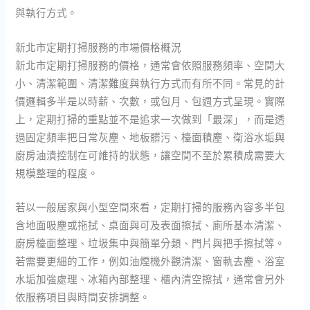
與執行方式。
新北市定期打掃服務的市場價格概況
新北市定期打掃服務的價格，通常會依照服務頻率、空間大
小、清潔範圍、清潔難度與執行方式而有所不同。常見的計
價邏輯多半是以時薪、次數，或包月、包週方式呈現。實際
上，定期打掃的重點並不是追求一次做到「最深」，而是透
過固定頻率把日常灰塵、地板髒污、檯面積塵、衛浴水垢與
廚房油漬控制在可維持的狀態，讓空間不至於累積成需要大
規模整理的程度。
若以一般居家與小型空間來看，定期打掃的服務內容多半包
含地面吸塵或拖拭、桌面與可及表面擦拭、廁所基本清潔、
廚房檯面整理、垃圾集中與簡單分類、門片與把手擦拭等。
若需要更細的工作，例如油煙機外觀清潔、窗軌去塵、浴室
水垢加強處理、冰箱內部整理、櫃內清空擦拭，通常會另外
依服務項目與時間安排調整。