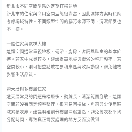
新北市不同空間型態的定期打掃建議
新北市的住宅與商用空間型態很豐富，因此選擇方案時也應
考慮場域特性。不同類型空間的髒污來源不同，清潔節奏也
不一樣。
一般住家與電梯大樓
這類空間通常重視地板、衛浴、廚房、客廳與臥室的基本維
持。若家中成員較多，建議提高地板與衛浴的整理頻率；若
空間較小，則可把重點放在易積塵區與收納動線，避免雜物
影響生活品質。
透天厝與多樓層住家
透天厝常見的問題是樓層多、動線長、清潔範圍分散。這類
空間若沒有固定頻率整理，很容易因樓梯、角落與少使用區
域累積灰塵。建議明確劃分樓層清潔重點，避免每次都平均
分配時間，導致真正需要處理的地方反而沒做到。