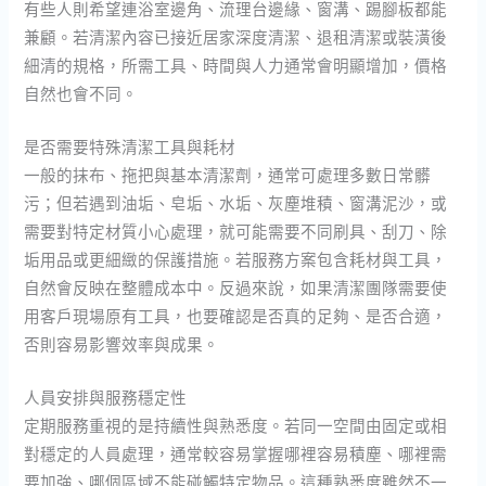
有些人則希望連浴室邊角、流理台邊緣、窗溝、踢腳板都能
兼顧。若清潔內容已接近居家深度清潔、退租清潔或裝潢後
細清的規格，所需工具、時間與人力通常會明顯增加，價格
自然也會不同。
是否需要特殊清潔工具與耗材
一般的抹布、拖把與基本清潔劑，通常可處理多數日常髒
污；但若遇到油垢、皂垢、水垢、灰塵堆積、窗溝泥沙，或
需要對特定材質小心處理，就可能需要不同刷具、刮刀、除
垢用品或更細緻的保護措施。若服務方案包含耗材與工具，
自然會反映在整體成本中。反過來說，如果清潔團隊需要使
用客戶現場原有工具，也要確認是否真的足夠、是否合適，
否則容易影響效率與成果。
人員安排與服務穩定性
定期服務重視的是持續性與熟悉度。若同一空間由固定或相
對穩定的人員處理，通常較容易掌握哪裡容易積塵、哪裡需
要加強、哪個區域不能碰觸特定物品。這種熟悉度雖然不一