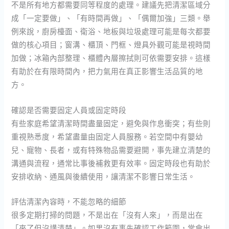
不是所有地方都需要同等程度的處理。建議先把清潔區域分
成「一定要做」、「有時間再做」、「偶爾加強」三類。舉
例來說，廚房檯面、衛浴、地板與垃圾處理可能是每次都要
做的核心項目；窗溝、櫃頂、門框、燈具外觀可能是視時間
加做；冰箱內部整理、櫃體內層擦拭則可依需要安排。這樣
有助於在有限時間內，把力氣用在真正影響生活品質的地
方。
確認是否需要固定人員或固定時段
有些家庭希望清潔時間盡量固定，避免與作息衝突；有些則
重視熟悉度，希望盡量由固定人員服務。若空間中有嬰幼
兒、寵物、長者，或有特殊物品需要避開，事先建立清楚的
溝通與流程，通常比事後補救更有效率。固定時段也有助於
安排收納、通風與後續使用，讓清潔不影響日常生活。
評估清潔內容時，不能忽略的細節
很多定期打掃的問題，不是出在「沒有人來」，而是出在
「來了但沒講清楚」。如果沒有事先確認工作範圍，常會出