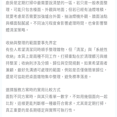
廚房是定期打掃中最需要說清楚的一區。若只是一般表面整
理，可能只包含檯面、外觀與地面；但若已經有油煙堆積，
就要考慮是否需要加強爐台外圍、抽油煙機外觀、牆面油點
與櫃面黏膩感。不同油污程度會影響處理時間，也會影響整
體清潔策略。
收納與整理的範圍要事先界定
有些人希望清潔同時順手整理雜物，但「清潔」與「系統性
收納」本質上是兩種不同工作。打掃重點在於清理髒污與維
持整潔；收納則涉及分類、歸位與空間規劃。如果希望兩者
兼顧，最好先溝通可處理的範圍，例如是否僅做簡單歸位，
還是可協助把桌面雜物集中整理，避免標準落差。
選擇服務方案時的實用比較方式
面對不同方案時，與其只看單一數字，不如用幾個面向一起
比對，這樣更能判斷哪一種最符合需求。尤其是定期打掃，
真正重要的是長期穩定與實際可執行性。