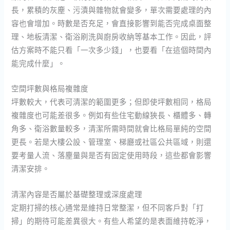
長，累積的灰塵、污漬與雜物就會變多，單次需要處理的內
容也會增加。時數是否充足，會直接影響到能否完成桌面整
理、地板清潔、衛浴刷洗與廚房收納等基本工作。因此，評
估方案時不能只看「一次多少錢」，也要看「在這個時間內
能完成什麼」。
空間坪數與格局複雜度
坪數較大，代表可清潔的範圍更多；但即使坪數相同，格局
複雜度也可能差很多。例如有些住宅動線狹長、櫃體多、轉
角多、衛浴數量較多，清潔所需時間就會比格局單純的空間
更長。若是大樓公設、管理室、梯廳或社區公共區域，則還
要考量人流、落塵量與是否有固定使用時段，這些都會影響
清潔安排。
清潔內容是否屬於基礎整理或深度處理
定期打掃的核心通常是維持日常整潔，但不同客戶對「打
掃」的期待可能差異很大。有些人希望的是表面維持乾淨，