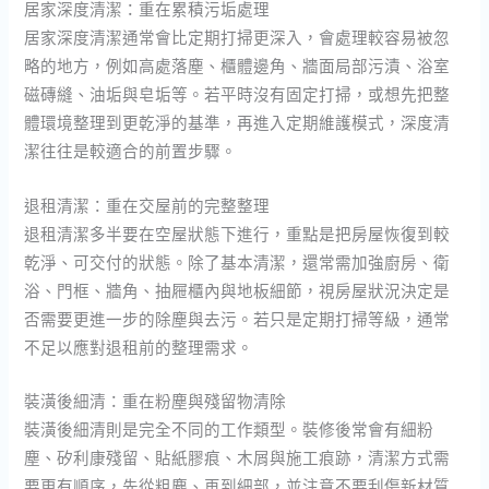
居家深度清潔：重在累積污垢處理
居家深度清潔通常會比定期打掃更深入，會處理較容易被忽
略的地方，例如高處落塵、櫃體邊角、牆面局部污漬、浴室
磁磚縫、油垢與皂垢等。若平時沒有固定打掃，或想先把整
體環境整理到更乾淨的基準，再進入定期維護模式，深度清
潔往往是較適合的前置步驟。
退租清潔：重在交屋前的完整整理
退租清潔多半要在空屋狀態下進行，重點是把房屋恢復到較
乾淨、可交付的狀態。除了基本清潔，還常需加強廚房、衛
浴、門框、牆角、抽屜櫃內與地板細節，視房屋狀況決定是
否需要更進一步的除塵與去污。若只是定期打掃等級，通常
不足以應對退租前的整理需求。
裝潢後細清：重在粉塵與殘留物清除
裝潢後細清則是完全不同的工作類型。裝修後常會有細粉
塵、矽利康殘留、貼紙膠痕、木屑與施工痕跡，清潔方式需
要更有順序，先從粗塵、再到細部，並注意不要刮傷新材質