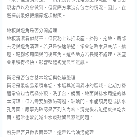
現客戶以為會做到、但實際方案沒有包含的情況。因此，在
選擇前最好把細節逐項對照。
地板與邊角是否分開處理
地板清潔看似簡單，但實務上包括吸塵、掃除、拖地、局部
去污與邊角清理。若只是快速帶過，常會忽略家具底部、牆
邊、踢腳板周圍與門後死角。這些地方若長期不處理，灰塵
會累積得很快，影響整體視覺與空氣感。
衛浴是否包含基本除垢與乾燥整理
衛浴是最容易累積皂垢、水垢與潮濕異味的區域。定期打掃
通常會包含馬桶外觀、洗手台、鏡面、地面與排水周邊的基
本清理，但若需要加強磁磚縫、玻璃門、水龍頭周邊或排水
孔周圍，應事先確認是否列入內容。清完後若能適度擦乾表
面，通常也較能減少水痕殘留與濕氣問題。
廚房是否只做表面整理，還是包含油污處理