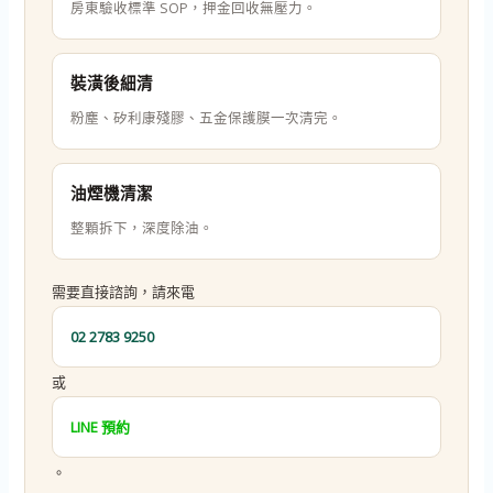
房東驗收標準 SOP，押金回收無壓力。
裝潢後細清
粉塵、矽利康殘膠、五金保護膜一次清完。
油煙機清潔
整顆拆下，深度除油。
需要直接諮詢，請來電
02 2783 9250
或
LINE 預約
。