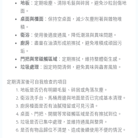
地板
：定期吸塵、清除毛髮與碎屑，避免沙粒刮傷地
面。
桌面與檯面
：保持空桌面，減少灰塵附著與雜物堆
積。
衛浴
：使用後適度通風，降低潮濕與異味問題。
廚房
：盡量在油漬形成前擦拭，避免堆積成頑固污
垢。
門把與常碰觸區域
：定期擦拭，維持整體衛生感。
垃圾處理
：固定時間清倒，避免異味與蟲害風險。
定期清潔後可自我檢查的項目
地板是否仍有明顯毛髮、碎屑或角落灰塵。
衛浴洗手台、馬桶周邊與地面是否已完成基本清理。
廚房檯面是否有油膩殘留或可見污漬。
桌面、門把、開關等常碰觸區域是否有擦拭到位。
垃圾是否已集中處理，並維持通風與整齊。
是否有物品歸位不清楚、造成後續使用不便的情況。