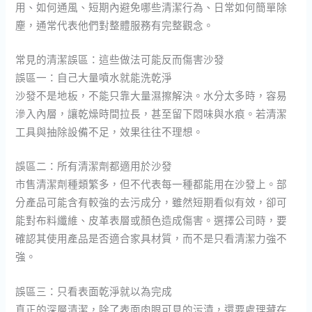
用、如何通風、短期內避免哪些清潔行為、日常如何簡單除
塵，通常代表他們對整體服務有完整觀念。
常見的清潔誤區：這些做法可能反而傷害沙發
誤區一：自己大量噴水就能洗乾淨
沙發不是地板，不能只靠大量濕擦解決。水分太多時，容易
滲入內層，讓乾燥時間拉長，甚至留下悶味與水痕。若清潔
工具與抽除設備不足，效果往往不理想。
誤區二：所有清潔劑都適用於沙發
市售清潔劑種類繁多，但不代表每一種都能用在沙發上。部
分產品可能含有較強的去污成分，雖然短期看似有效，卻可
能對布料纖維、皮革表層或顏色造成傷害。選擇公司時，要
確認其使用產品是否適合家具材質，而不是只看清潔力強不
強。
誤區三：只看表面乾淨就以為完成
真正的深層清潔，除了表面肉眼可見的污漬，還要處理藏在