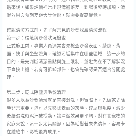
過來說，如果評價裡常出現溝通落差、到場後臨時加項、清
潔效果與預期差距大等情形，就需要提高警覺。
確認清潔方式前，先了解常見的沙發深層清潔流程
第一步：環境與沙發狀況檢查
正式施工前，專業人員通常會先檢查沙發表面、縫隙、背
面、扶手與坐墊邊角，確認污垢集中在哪些區域。這一步的
目的，是先判斷清潔重點與施工限制，並避免在不了解狀況
下直接上機。若有可拆卸部件，也會先確認是否適合分開處
理。
第二步：乾式除塵與毛髮清理
很多人以為沙發清潔就是直接濕洗，但實際上，先做乾式除
塵非常重要。這可以先移除表面的灰塵、碎屑與毛髮，減少
後續濕洗時泥汙被攪動，讓清潔效果更平均。對有養寵物的
家庭來說，這一步尤其關鍵，因為毛髮若未先清掉，容易卡
在纖維中，影響最終成果。