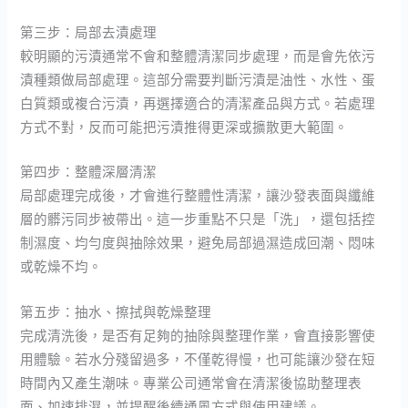
第三步：局部去漬處理
較明顯的污漬通常不會和整體清潔同步處理，而是會先依污
漬種類做局部處理。這部分需要判斷污漬是油性、水性、蛋
白質類或複合污漬，再選擇適合的清潔產品與方式。若處理
方式不對，反而可能把污漬推得更深或擴散更大範圍。
第四步：整體深層清潔
局部處理完成後，才會進行整體性清潔，讓沙發表面與纖維
層的髒污同步被帶出。這一步重點不只是「洗」，還包括控
制濕度、均勻度與抽除效果，避免局部過濕造成回潮、悶味
或乾燥不均。
第五步：抽水、擦拭與乾燥整理
完成清洗後，是否有足夠的抽除與整理作業，會直接影響使
用體驗。若水分殘留過多，不僅乾得慢，也可能讓沙發在短
時間內又產生潮味。專業公司通常會在清潔後協助整理表
面、加速排濕，並提醒後續通風方式與使用建議。