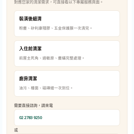
對應您家的清潔需求，可直接看以下專屬服務頁面。
裝潢後細清
粉塵、矽利康殘膠、五金保護膜一次清完。
入住前清潔
前屋主死角、過敏原、塵蟎完整處理。
廚房清潔
油污、檯面、磁磚縫一次到位。
需要直接諮詢，請來電
02 2783 9250
或