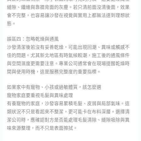
縫隙、纖維與靠牆背面的灰塵。若只清前面沒清後面，效果
會不完整，也容易讓沙發在視覺與實用上都無法達到理想狀
態。
誤區四：忽略乾燥與通風
沙發清潔後若沒有妥善乾燥，可能出現回潮、異味或觸感不
佳的問題。尤其新北地區有時氣候較潮，施工後的通風條件
與空間濕度更需要注意。專業公司通常會在現場提醒乾燥時
間與使用時機，這是服務完整度的重要指標。
如果家中有寵物、小孩或過敏體質，該怎麼選
寵物家庭要重視毛髮與異味處理
有養寵物的家庭，沙發容易累積毛髮、皮屑與局部氣味。這
類狀況不只是看起來不整潔，更可能卡在布料深層。選擇清
潔公司時，應確認對方是否能處理毛髮清除、縫隙吸除與異
味來源整理，而不只是表面擦拭。