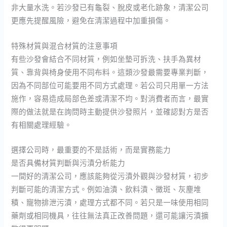
非大量水洗。若沙發已有龜裂、脫皮或老化跡象，清潔公司
更應先提醒風險，避免在清潔過程中加重損傷。
特殊材質與混合材質的注意事項
有些沙發會結合不同材質，例如坐墊可拆洗、扶手為異材
質、靠背與椅身使用不同布料。這類沙發最需要專業判斷，
因為不同部位可能要用不同方式處理。若公司只用單一方法
施作，容易造成局部色差或清潔不均。對消費者而言，最實
際的做法就是在詢問時主動提供沙發照片，並確認對方是否
有相關處理經驗。
選擇公司時，最重要的不是話術，而是實務能力
是否具備材質判斷與污漬分析能力
一間好的清潔公司，應該能夠從污漬外觀與沙發材質，初步
判斷可能的清潔方式。例如油漬、飲料漬、黴斑、灰塵堆
積、寵物排泄污漬，處理方式都不同。若只是一味使用相同
藥劑或相同機具，往往無法真正改善問題，還可能讓污漬擴