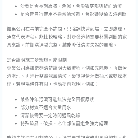
沙發是否長期靠牆、潮濕，會影響底部與背面清潔
是否曾自行使用不適當清潔劑，會影響後續去漬判斷
如果公司在事前完全不詢問，只強調快速到場、立即處理，
通常代表流程可能比較粗略。對沙發這類需要材質判斷的家
具來說，前期溝通越完整，越能降低清潔失誤的風險。
是否說明施工步驟與可能限制
專業公司應該能夠清楚說明大致流程，例如先除塵、再做污
漬處理、再進行整體深層清潔，最後視情況做抽水或乾燥處
理。若現場條件有限，也應提前說明，例如：
某些陳年污漬可能無法完全回復原狀
部分材質不適合大量用水
清潔後需要一定時間通風乾燥
特殊塗層、破損、老化部位需避免強力處理
能夠先講清楚限制的公司，通常更重視實務與風險控制，也