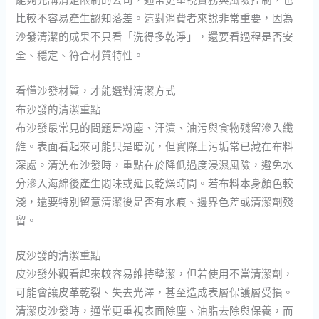
比較不容易產生認知落差。這對消費者來說非常重要，因為
沙發清潔的成果不只看「洗得多乾淨」，還要看過程是否安
全、穩定、符合材質特性。
看懂沙發材質，才能選對清潔方式
布沙發的清潔重點
布沙發最常見的問題是粉塵、汗漬、油污與食物殘留滲入纖
維。表面看起來可能只是暗沉，但實際上污垢常已藏在布料
深處。清洗布沙發時，重點在於降低過度浸濕風險，避免水
分滲入海綿後產生悶味或延長乾燥時間。若布料本身顏色較
淺，還要特別留意清潔後是否有水痕、邊界色差或清潔劑殘
留。
皮沙發的清潔重點
皮沙發外觀看起來較容易維持整潔，但若使用不當清潔劑，
可能會讓皮革乾裂、失去光澤，甚至造成表層保護層受損。
清潔皮沙發時，通常更重視表面除塵、油脂去除與保養，而