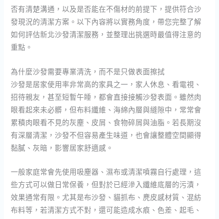
否有清楚溝通，以及是否能在不傷材的前提下，提供符合沙
發現況的清潔方案。以下內容將以實務角度，帶您完整了解
如何評估新北沙發清潔服務，並整理出挑選時最值得注意的
重點。
為什麼沙發需要專業清洗，而不是只做表面擦拭
沙發是居家使用率非常高的家具之一，家人休息、看電視、
招待親友，甚至短暫午睡，都會直接接觸沙發表面。雖然肉
眼看起來未必髒，但布料纖維、海綿內層與縫隙中，常常會
累積肉眼看不見的灰塵、皮屑、食物碎屑與油脂。若長期沒
有深層清潔，沙發不但容易產生味道，也會讓整體空間顯得
黏膩、灰暗，影響居家舒適感。
一般家庭常會先使用吸塵器、濕布或清潔噴霧自行處理，這
些方式可以做日常保養，但對於已經滲入纖維底層的污漬，
效果通常有限。尤其是布沙發、貓抓布、麂皮感材質、混紡
布料等，若清潔方式不對，還可能造成水痕、色差、起毛、