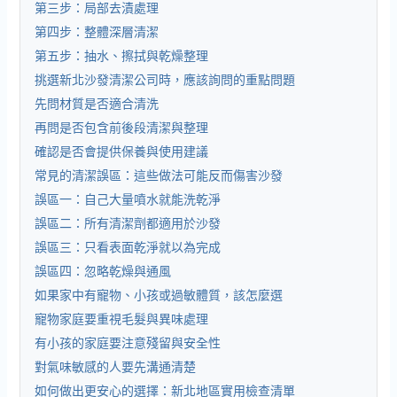
第三步：局部去漬處理
第四步：整體深層清潔
第五步：抽水、擦拭與乾燥整理
挑選新北沙發清潔公司時，應該詢問的重點問題
先問材質是否適合清洗
再問是否包含前後段清潔與整理
確認是否會提供保養與使用建議
常見的清潔誤區：這些做法可能反而傷害沙發
誤區一：自己大量噴水就能洗乾淨
誤區二：所有清潔劑都適用於沙發
誤區三：只看表面乾淨就以為完成
誤區四：忽略乾燥與通風
如果家中有寵物、小孩或過敏體質，該怎麼選
寵物家庭要重視毛髮與異味處理
有小孩的家庭要注意殘留與安全性
對氣味敏感的人要先溝通清楚
如何做出更安心的選擇：新北地區實用檢查清單