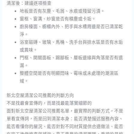
清潔後：建議逐項檢查
地板是否有灰塵、毛屑、水痕或殘留污漬。
窗框、窗溝、紗窗是否有積塵或卡垢。
廚房檯面、櫥櫃內外、把手與水槽周邊是否已清潔乾
淨。
浴室磁磚、玻璃、馬桶、洗手台與排水區是否有水垢
或異味。
門框、開關面板、踢腳板、層板邊緣與角落是否有遺
漏。
整體空間是否有明顯悶味、霉味或未處理的潮濕區
域。
新北空屋清潔公司推薦的判斷方向
不是找最會宣傳的，而是找最能落實細節的
面對新北空屋清潔公司推薦名單，最實際的判斷方式，不是
單看宣傳詞，而是回到清潔本身：能否清楚描述服務內容、
能否看懂你的屋況、能否針對不同材質提供合適做法、能否
在完工後做檢查與補強。真正專業的清潔團隊，重視的是施