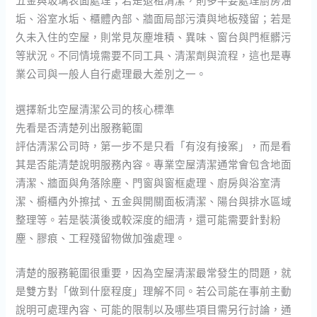
五金與玻璃表面處理；若是退租清潔，則多半要處理廚房油
垢、浴室水垢、櫃體內部、牆面局部污漬與地板殘留；若是
久未入住的空屋，則常見灰塵堆積、異味、窗台與門框髒污
等狀況。不同情境需要不同工具、清潔劑與流程，這也是專
業公司與一般人自行處理最大差別之一。
選擇新北空屋清潔公司的核心標準
先看是否清楚列出服務範圍
評估清潔公司時，第一步不是只看「有沒有接案」，而是看
其是否能清楚說明服務內容。專業空屋清潔通常會包含地面
清潔、牆面與角落除塵、門窗與窗框處理、廚房與浴室清
潔、櫥櫃內外擦拭、五金與開關面板清潔、陽台與排水區域
整理等。若是裝潢後或較深度的細清，還可能需要針對粉
塵、膠痕、工程殘留物做加強處理。
清楚的服務範圍很重要，因為空屋清潔最常發生的問題，就
是雙方對「做到什麼程度」理解不同。若公司能在事前主動
說明可處理內容、可能的限制以及哪些項目需另行討論，通