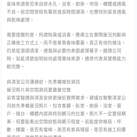
氣味來源是否來自排水孔、浴室、廚房、地毯、櫃體或通風
不良。若空間曾經有霉斑或長時間潮濕，也應特別留意通風
與乾燥處理。
需要提醒的是，所謂除臭或消毒，應建立在實際屋況判斷與
正確施工方式上，而不是單靠香味覆蓋。真正有效的做法，
仍是從源頭清潔、通風與必要的表面處理著手。選擇公司
時，若能清楚說明如何處理異味來源，通常代表其實務能力
較完整。
與清潔公司溝通前，先準備哪些資訊
屋況照片與空間資訊要盡量完整
若希望報價與清潔安排更接近實際需求，建議在聯繫清潔公
司前先準備屋況照片，包含客廳、臥室、廚房、浴室、窗
戶、陽台、櫃體內部與特別髒污的位置。照片不一定要很精
美，但要能看出空間狀態與髒污程度。若能提供格局、坪
數、樓層、是否有電梯、是否有家具殘留、是否有施工粉塵