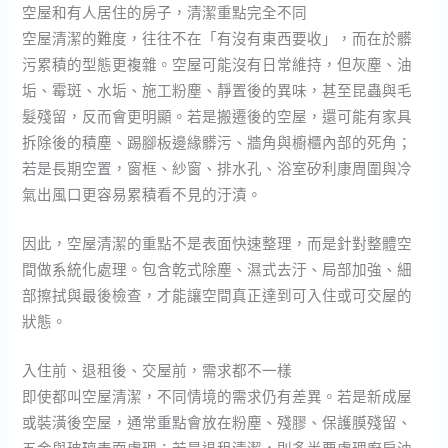
空屋和有人居住的房子，清潔重點完全不同
空屋清潔的難度，往往不在「有沒有東西要收」，而在於髒
污累積的型態更複雜。空屋可能沒有日常維持，但灰塵、油
垢、霉斑、水垢、施工粉塵、靜置後的異味，甚至昆蟲與毛
髮殘留，反而會更明顯。若是搬遷後的空屋，還可能有家具
拆除後的積塵、踢腳板邊緣髒污、牆角與櫥櫃內部的死角；
若是長期空置，窗框、紗窗、排水孔、浴室矽利康周圍與冷
氣出風口更容易累積看不見的汙漬。
因此，空屋清潔的重點不是表面快速整理，而是針對整體空
間做系統化處理。包含乾式除塵、濕式去汙、局部加強、細
部擦拭與最後檢查，才能讓空間真正達到可入住或可交屋的
狀態。
入住前、退租後、交屋前，需求都不一樣
即使都叫空屋清潔，不同情境的需求仍有差異。若是新成屋
或裝潢後空屋，通常重點會放在粉塵、殘膠、保護膜殘留、