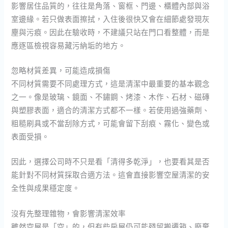
影響居住品質的，往往是角落、窗框、門邊、櫃體內部與浴
室邊緣。若只做表面擦拭，入住後很快又會在細節處發現灰
塵與污痕。因此在驗收時，不建議只站在門口看整體，而是
應逐區檢視容易藏污納垢的地方。
忽略材質差異，可能造成損傷
不同材質需要不同處理方式，這是清潔中最重要的基本觀念
之一。像是玻璃、鏡面、不鏽鋼、烤漆、木作、石材、磁磚
與塑膠表面，適合的清潔方式都不一樣。若使用過強藥劑、
粗糙刷具或不當刮除方式，可能會留下刮痕、霧化、變色或
表面受損。
因此，選擇公司時不只是看「清得多乾淨」，也要看其是否
能針對不同材質採取合適方法。這會直接影響空屋清潔的安
全性與成果穩定度。
沒有先整理雜物，會影響清潔效率
雖然空屋是「空」的，但有些房屋仍可能殘留搬遷箱、廢棄