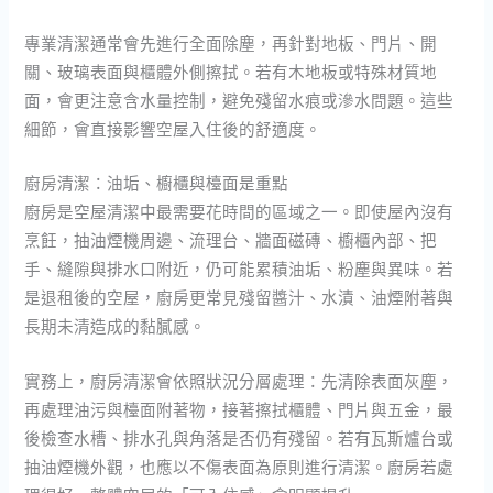
專業清潔通常會先進行全面除塵，再針對地板、門片、開
關、玻璃表面與櫃體外側擦拭。若有木地板或特殊材質地
面，會更注意含水量控制，避免殘留水痕或滲水問題。這些
細節，會直接影響空屋入住後的舒適度。
廚房清潔：油垢、櫥櫃與檯面是重點
廚房是空屋清潔中最需要花時間的區域之一。即使屋內沒有
烹飪，抽油煙機周邊、流理台、牆面磁磚、櫥櫃內部、把
手、縫隙與排水口附近，仍可能累積油垢、粉塵與異味。若
是退租後的空屋，廚房更常見殘留醬汁、水漬、油煙附著與
長期未清造成的黏膩感。
實務上，廚房清潔會依照狀況分層處理：先清除表面灰塵，
再處理油污與檯面附著物，接著擦拭櫃體、門片與五金，最
後檢查水槽、排水孔與角落是否仍有殘留。若有瓦斯爐台或
抽油煙機外觀，也應以不傷表面為原則進行清潔。廚房若處