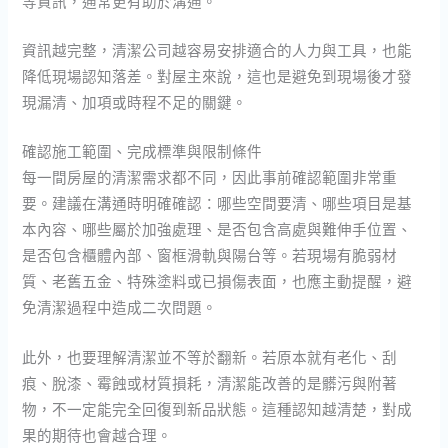
等資訊，通常更有助於溝通。
資訊越完整，清潔公司越容易安排適合的人力與工具，也能
降低現場認知落差。對屋主來說，這也是避免到現場後才發
現漏清、加項或時程不足的關鍵。
確認施工範圍、完成標準與限制條件
每一間房屋的清潔需求都不同，因此事前確認範圍非常重
要。建議在溝通時明確確認：哪些空間要清、哪些項目是基
本內容、哪些屬於加強處理、是否包含高處與難伸手位置、
是否包含櫃體內部、窗框滑軌與陽台等。若現場有脆弱材
質、老舊五金、特殊塗料或已損傷表面，也應主動提醒，避
免清潔過程中造成二次問題。
此外，也要理解清潔並不等於翻新。若原本就有老化、刮
痕、脫漆、霉蝕或材質損耗，清潔能改善的是髒污與附著
物，不一定能完全回復到新品狀態。這種認知越清楚，對成
果的期待也會越合理。