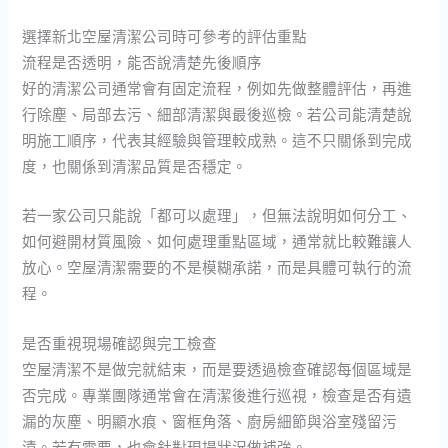
選擇新北空屋清潔公司時可參考的評估重點
流程是否透明，能否說清楚先後順序
好的清潔公司通常會有固定流程，例如先做整體評估，再進
行除塵、局部去污、細部清潔與最後巡檢。若公司能清楚說
明施工順序，代表其經驗與管理較成熟。這不只關係到完成
度，也關係到清潔品質是否穩定。
若一家公司只能說「都可以處理」，但無法說明如何分工、
如何避開材質風險、如何處理重點區域，通常就比較難讓人
放心。空屋清潔需要的不是模糊承諾，而是具體可執行的流
程。
是否重視現場確認與完工檢查
空屋清潔不是做完就結束，而是要透過檢查確認每個區域是
否完成。專業團隊通常會在清潔後進行巡視，檢查是否有遺
漏的灰塵、明顯水痕、窗框角落、廚房細節與浴室殘留污
漬。若有需要，也會針對現場狀況做補強。