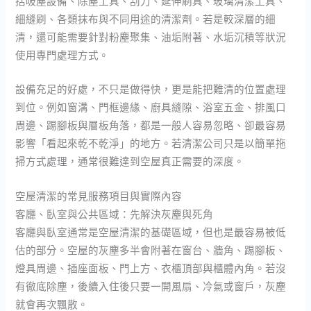
括吸塵設備、除塵工具、刮刀、延伸刷具、玻璃清潔工具、
細縫刷、各類抹布與不同用途的清潔劑。若是較深層的細
清，還可能需要針對粉塵聚集、油垢附著、水垢沉積等狀況
使用專門處理方式。
設備充足的好處，不只是做得快，更是能把難清的位置處理
到位。例如窗溝、門框邊緣、廚具縫隙、浴室五金、排風口
周邊、踢腳板與層板角落，都是一般人容易忽略、卻最容易
影響「看起來乾不乾淨」的地方。若清潔公司只是以簡單拖
掃方式處理，通常很難達到空屋真正需要的深度。
空屋清潔的常見服務項目與實際內容
客廳、臥室與公共區域：先解決灰塵與死角
客廳與臥室通常是空屋清潔的基礎區域，但也是最容易被低
估的部分。空屋的灰塵多半會附著在窗台、牆角、踢腳板、
燈具周邊、插座面板、門上方、衣櫃頂部與櫃體內角。若沒
有徹底除塵，後續入住後只要一開風扇、冷氣或窗戶，灰塵
就會再次飄散。