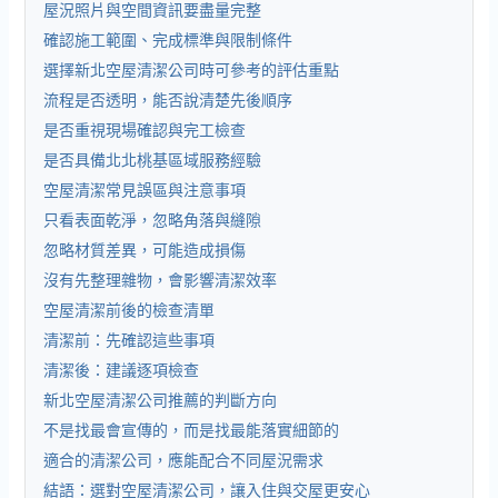
屋況照片與空間資訊要盡量完整
確認施工範圍、完成標準與限制條件
選擇新北空屋清潔公司時可參考的評估重點
流程是否透明，能否說清楚先後順序
是否重視現場確認與完工檢查
是否具備北北桃基區域服務經驗
空屋清潔常見誤區與注意事項
只看表面乾淨，忽略角落與縫隙
忽略材質差異，可能造成損傷
沒有先整理雜物，會影響清潔效率
空屋清潔前後的檢查清單
清潔前：先確認這些事項
清潔後：建議逐項檢查
新北空屋清潔公司推薦的判斷方向
不是找最會宣傳的，而是找最能落實細節的
適合的清潔公司，應能配合不同屋況需求
結語：選對空屋清潔公司，讓入住與交屋更安心