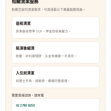
相關清潔服務
對應您家的清潔需求，可直接看以下專屬服務頁面。
退租清潔
房東驗收標準 SOP，押金回收無壓力。
裝潢後細清
粉塵、矽利康殘膠、五金保護膜一次清完。
入住前清潔
前屋主死角、過敏原、塵蟎完整處理。
需要直接諮詢，請來電
02 2783 9250