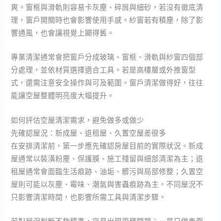
爽。窗框與滑軌則容易卡灰塵、碎屑與細砂，若沒有徹底清
理，窗戶開關時也會影響使用手感。紗窗若有積塵，除了影
響通風，也會讓視覺上顯得舊。
專業清潔通常會把窗戶分成玻璃、窗框、滑軌與紗窗四個部
分處理，並依材質選擇適合工具。若是高樓層或外推窗型
式，還需注意安全操作與可及範圍。窗戶清潔做得好，往往
能讓空屋整體明亮度大幅提升。
如何評估空屋清潔需求，避免做多或做少
先確認屋況：新成屋、退租屋、久置空屋差很多
在安排清潔前，第一步應先確認房屋目前的實際狀況。新成
屋通常以裝潢粉塵、保護膜、施工殘留與細部清潔為主；退
租屋通常會面臨生活痕跡、油垢、髒污與局部修整；久置空
屋則可能以灰塵、霉味、潮氣與害蟲痕跡為主。不同屋況不
只影響清潔時間，也影響所需工具與清潔步驟。
若對屋況判斷不夠精準，容易出現兩種問題：一是只做表面