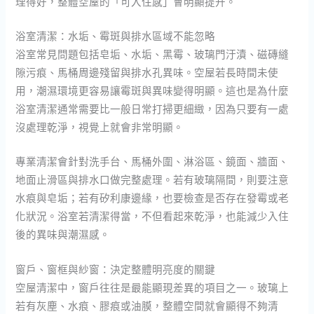
理得好，整體空屋的「可入住感」會明顯提升。
浴室清潔：水垢、霉斑與排水區域不能忽略
浴室常見問題包括皂垢、水垢、黑霉、玻璃門汙漬、磁磚縫
隙污痕、馬桶周邊殘留與排水孔異味。空屋若長時間未使
用，潮濕環境更容易讓霉斑與異味變得明顯。這也是為什麼
浴室清潔通常需要比一般日常打掃更細緻，因為只要有一處
沒處理乾淨，視覺上就會非常明顯。
專業清潔會針對洗手台、馬桶外圍、淋浴區、鏡面、牆面、
地面止滑區與排水口做完整處理。若有玻璃隔間，則要注意
水痕與皂垢；若有矽利康邊緣，也要檢查是否存在發霉或老
化狀況。浴室若清潔得當，不但看起來乾淨，也能減少入住
後的異味與潮濕感。
窗戶、窗框與紗窗：決定整體明亮度的關鍵
空屋清潔中，窗戶往往是最能顯現差異的項目之一。玻璃上
若有灰塵、水痕、膠痕或油膜，整體空間就會顯得不夠清