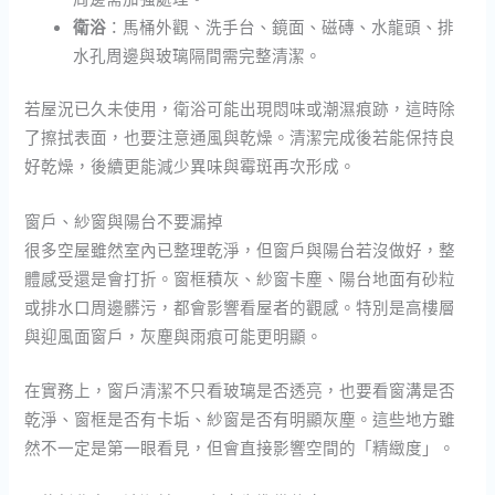
衛浴
：馬桶外觀、洗手台、鏡面、磁磚、水龍頭、排
水孔周邊與玻璃隔間需完整清潔。
若屋況已久未使用，衛浴可能出現悶味或潮濕痕跡，這時除
了擦拭表面，也要注意通風與乾燥。清潔完成後若能保持良
好乾燥，後續更能減少異味與霉斑再次形成。
窗戶、紗窗與陽台不要漏掉
很多空屋雖然室內已整理乾淨，但窗戶與陽台若沒做好，整
體感受還是會打折。窗框積灰、紗窗卡塵、陽台地面有砂粒
或排水口周邊髒污，都會影響看屋者的觀感。特別是高樓層
與迎風面窗戶，灰塵與雨痕可能更明顯。
在實務上，窗戶清潔不只看玻璃是否透亮，也要看窗溝是否
乾淨、窗框是否有卡垢、紗窗是否有明顯灰塵。這些地方雖
然不一定是第一眼看見，但會直接影響空間的「精緻度」。