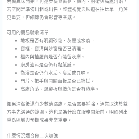
明顯異味開始，再逐步檢查窗框、櫃內、廚衛與高處角落。
若空間是準備出租或出售，整體視覺與味道往往比單一角落
更重要，但細節仍會影響專業感。
可用的簡易驗收清單
地板是否有明顯砂粒、灰塵或水痕。
窗框、窗溝與紗窗是否已清理。
櫃內與抽屜內是否有殘留灰塵。
廚房油污是否仍有黏膩感。
衛浴是否仍有水垢、皂垢或異味。
門片、把手與開關面板是否已擦拭。
高處角落、踢腳板與牆角是否有積塵。
如果清潔後還有少數遺漏處，是否需要補強，通常取決於雙
方事先溝通的範圍。這也是為什麼在服務開始前，明確列出
重點區域與預期成果非常重要。
什麼情況適合做二次加強