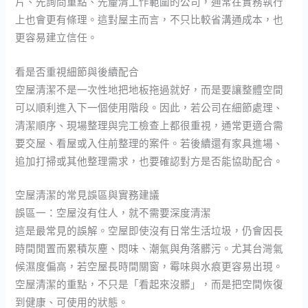
片、先詢問重點、先釐清工作範圍的公司，通常在實務執行
上也會更有條理。這對屋主而言，不只比較省溝通成本，也
更容易建立信任。
看是否重視細節與後續配合
空屋清潔不是一次性地把地板拖過就好，而是要讓整體空間
可以順利進入下一個使用階段。因此，若公司在細節處理、
清潔順序、現場整理與完工檢查上都很重視，通常更適合需
要交屋、看屋或入住前整理的案件。若後續還有家具進場、
追加打掃或其他整理需求，也要確認對方是否能協助配合。
空屋清潔的常見誤區與實務建議
誤區一：空屋沒有住人，就不需要深度清潔
這是最常見的誤解。空屋即使沒有日常生活垃圾，仍會因長
時間閒置而累積灰塵、悶味、潮氣與角落髒污。尤其台灣氣
候濕度偏高，若空屋長時間關窗，霉味與水痕更容易出現。
空屋清潔的重點，不只是「看起來沒髒」，而是把空間恢復
到健康、可使用的狀態。