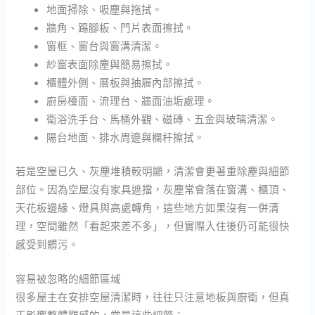
地面掃除、吸塵與拖拭。
牆角、踢腳板、門片表面擦拭。
窗框、窗台與窗溝清潔。
紗窗表面除塵與簡易擦拭。
櫃體外側、層板與抽屜內部擦拭。
廚房檯面、流理台、牆面油垢處理。
衛浴洗手台、馬桶外觀、磁磚、五金與玻璃清潔。
陽台地面、排水周邊與欄杆擦拭。
若是空屋已久、灰塵堆積較明顯，清潔會更著重除塵與細節
部位。因為空屋沒有家具遮擋，灰塵常會落在窗溝、櫃頂、
天花板邊緣、燈具與高處轉角，這些地方如果沒有一併清
理，空間雖然「看起來差不多」，但實際入住後仍可能很快
感受到髒污。
容易被忽略的細節區域
很多屋主在安排空屋清潔時，往往只注意地板與廚衛，但真
正影響整體觀感的，常是這些細節：