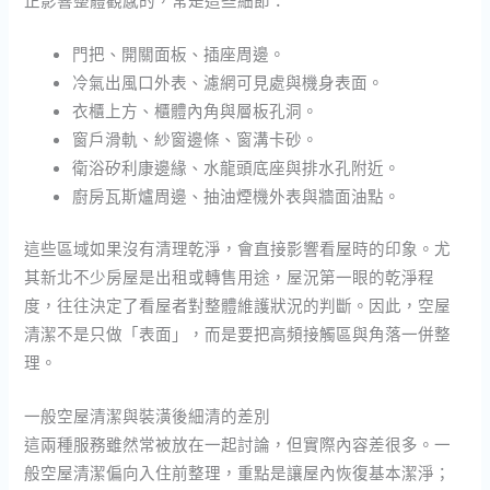
門把、開關面板、插座周邊。
冷氣出風口外表、濾網可見處與機身表面。
衣櫃上方、櫃體內角與層板孔洞。
窗戶滑軌、紗窗邊條、窗溝卡砂。
衛浴矽利康邊緣、水龍頭底座與排水孔附近。
廚房瓦斯爐周邊、抽油煙機外表與牆面油點。
這些區域如果沒有清理乾淨，會直接影響看屋時的印象。尤
其新北不少房屋是出租或轉售用途，屋況第一眼的乾淨程
度，往往決定了看屋者對整體維護狀況的判斷。因此，空屋
清潔不是只做「表面」，而是要把高頻接觸區與角落一併整
理。
一般空屋清潔與裝潢後細清的差別
這兩種服務雖然常被放在一起討論，但實際內容差很多。一
般空屋清潔偏向入住前整理，重點是讓屋內恢復基本潔淨；