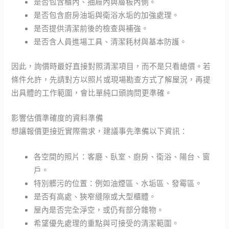
是否包含櫃內、抽屜內與層板內側。
是否包含廚房油垢與衛浴水垢的加強處理。
是否提供清潔前後的檢查與補強。
是否含人員進場工具、清潔耗材與基本防護。
因此，詢價時最好直接對照清潔項目，而不是只看總價。若
條件允許，先請對方以照片或現場勘查方式了解屋況，再提
出具體的工作範圍，會比單純口頭詢問更準確。
影響估價準確度的資料準備
想讓報價更接近實際需求，建議事先準備以下資訊：
各空間的照片：客廳、臥室、廚房、衛浴、陽台、窗
戶。
特別髒污的位置：例如油煙區、水垢區、發霉區。
是否有高處、狹窄縫隙或大型櫃體。
屋內是否完全淨空，或仍有部分雜物。
希望優先處理的重點與可接受的清潔範圍。