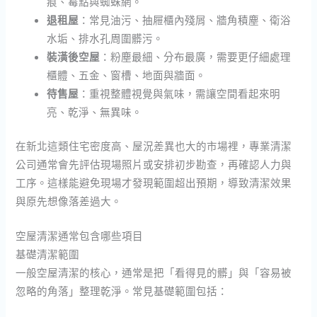
痕、霉點與蜘蛛網。
退租屋
：常見油污、抽屜櫃內殘屑、牆角積塵、衛浴
水垢、排水孔周圍髒污。
裝潢後空屋
：粉塵最細、分布最廣，需要更仔細處理
櫃體、五金、窗槽、地面與牆面。
待售屋
：重視整體視覺與氣味，需讓空間看起來明
亮、乾淨、無異味。
在新北這類住宅密度高、屋況差異也大的市場裡，專業清潔
公司通常會先評估現場照片或安排初步勘查，再確認人力與
工序。這樣能避免現場才發現範圍超出預期，導致清潔效果
與原先想像落差過大。
空屋清潔通常包含哪些項目
基礎清潔範圍
一般空屋清潔的核心，通常是把「看得見的髒」與「容易被
忽略的角落」整理乾淨。常見基礎範圍包括：