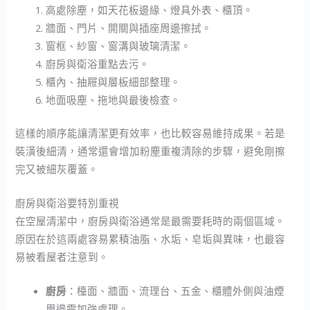
高處除塵，如天花板邊緣、燈具外表、櫃頂。
牆面、門片、開關與插座周邊擦拭。
窗框、紗窗、窗溝與玻璃清潔。
廚房與衛浴重點去污。
櫃內、抽屜與層板細部整理。
地面吸塵、拖地與最後檢查。
這樣的順序能讓清潔更有效率，也比較容易維持成果。若是
裝潢後細清，通常還會增加粉塵重複清除的步驟，避免剛擦
完又被細灰覆蓋。
廚房與衛浴要特別重視
在空屋清潔中，廚房與衛浴通常是最需要耗時的兩個區域。
原因在於這兩處容易累積油脂、水垢、皂垢與異味，也最容
易被看屋者注意到。
廚房
：檯面、牆面、流理台、五金、櫃體外側與油煙
周邊需加強處理。