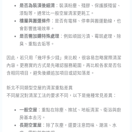
是否為裝潢後細清
：裝潢粉塵、殘膠、保護膜殘留、
漆點等，通常比一般空屋清潔更耗工。
樓層與搬運條件
：是否有電梯、停車與搬運動線，也
會影響進場效率。
是否需加購特殊處理
：例如頑固污漬、霉斑處理、除
臭、重點去垢等。
因此，若只用「幾坪多少錢」來比較，很容易忽略實際清潔
內容。更務實的方式是先確認服務範圍，再比較各家是否包
含相同項目，避免後續追加項目或認知落差。
新北不同類型空屋的清潔重點差異
不同屋況對清潔工法的要求不同，以下是幾種常見差異：
一般空屋
：重點在除塵、擦拭、地板清潔、衛浴與廚
房基本去污。
長期空置屋
：除了灰塵，還要注意悶味、潮濕、水