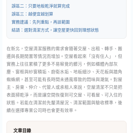
誤區二：只要地板乾淨就算完成
誤區三：越便宜越划算
實務建議：先列重點，再談範圍
結語：選對清潔方式，讓空屋更快回到理想狀態
在新北，空屋清潔服務的需求會隨著交屋、出租、轉手、搬
遷與長期閒置等情況而增加。空屋看起來「沒有住人」，但
實務上往往累積了更多不易察覺的髒污，例如櫃體內部灰
塵、窗框與紗窗積垢、廚衛水垢、地板細沙、天花板與牆角
蜘蛛網，甚至可能有長時間未通風導致的悶味與潮氣。對屋
主、房東、仲介、代管人或承租人來說，空屋清潔不只是把
表面掃乾淨，而是讓空間恢復到可交屋、可看屋、可入住的
狀態。若能在清潔前先釐清屋況、清潔範圍與驗收標準，後
續在選擇專業公司時也會更有效率。
文章目錄