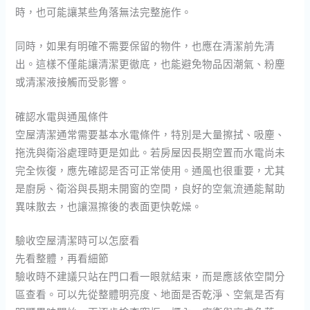
時，也可能讓某些角落無法完整施作。
同時，如果有明確不需要保留的物件，也應在清潔前先清
出。這樣不僅能讓清潔更徹底，也能避免物品因潮氣、粉塵
或清潔液接觸而受影響。
確認水電與通風條件
空屋清潔通常需要基本水電條件，特別是大量擦拭、吸塵、
拖洗與衛浴處理時更是如此。若房屋因長期空置而水電尚未
完全恢復，應先確認是否可正常使用。通風也很重要，尤其
是廚房、衛浴與長期未開窗的空間，良好的空氣流通能幫助
異味散去，也讓濕擦後的表面更快乾燥。
驗收空屋清潔時可以怎麼看
先看整體，再看細節
驗收時不建議只站在門口看一眼就結束，而是應該依空間分
區查看。可以先從整體明亮度、地面是否乾淨、空氣是否有