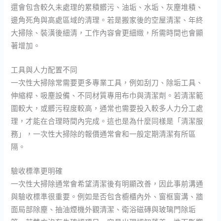
還會包含較久未處理的累積髒污、油垢、水垢、灰塵堆積、
邊角死角與高處區域的清理。若是搬家後的空屋清潔、年終
大掃除、裝潢後細清，工作內容會更細緻，所需時間也會顯
著增加。
工具與人力配置不同
一次性大掃除常需要更多專業工具，例如刮刀、除垢工具、
伸縮桿、吸塵設備、不同材質專用布巾與清潔劑。若清潔範
圍較大，或髒污程度較高，通常也需要投入較多人力分工處
理，才能在合理時間內完成。這也是為什麼同樣是「清潔服
務」，一次性大掃除的報價通常會和一般定期清潔有所區
隔。
驗收標準更明確
一次性大掃除通常會希望清潔後有明顯改善，因此事前溝通
與驗收標準很重要。例如是否包含櫥櫃內外、窗框窗溝、牆
面局部除塵、抽油煙機外觀清潔、衛浴磁磚與玻璃門除垢