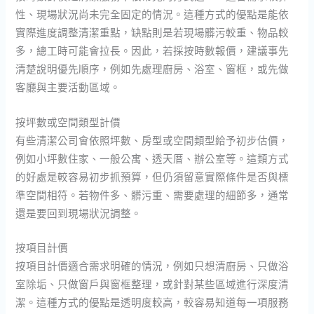
性、現場狀況尚未完全固定的情況。這種方式的優點是能依
實際進度調整清潔重點，缺點則是若現場髒污較重、物品較
多，總工時可能會拉長。因此，若採按時數報價，建議事先
清楚說明優先順序，例如先處理廚房、浴室、窗框，或先做
客廳與主要活動區域。
按坪數或空間類型計價
有些清潔公司會依照坪數、房型或空間類型給予初步估價，
例如小坪數住家、一般公寓、透天厝、辦公室等。這類方式
的好處是較容易初步抓預算，但仍須留意實際條件是否與標
準空間相符。若物件多、髒污重、需要處理的細節多，通常
還是要回到現場狀況調整。
按項目計價
按項目計價適合需求明確的情況，例如只想清廚房、只做浴
室除垢、只做窗戶與窗框整理，或針對某些區域進行深度清
潔。這種方式的優點是透明度較高，較容易知道每一項服務