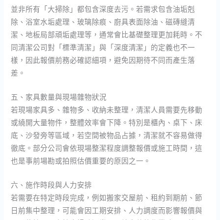
並非所有「大掃除」都包含深度去污。若需求包含油垢剋
除、浴室水垢處理、玻璃除痕、廚具表面除油、磁磚縫清
潔、地板局部頑垢處理等，通常會比基礎整理更加耗時。不
同清潔公司對「標準清潔」與「深度清潔」的定義也不一
樣，因此報價前務必確認細項，避免因期待不同而產生落
差。
五、家具數量與現場雜物狀況
若現場家具多、雜物多、收納未整理，清潔人員需要先移動
或繞開大量物件，整體效率會下降。特別是櫃內、桌下、床
底、沙發旁等區域，若空間被物品占據，清潔就不容易做得
徹底。部分公司會依現場整潔程度調整報價或施工時間，這
也是事前場勘或拍照估價重要的原因之一。
六、施作時段與人力安排
若需要在特定時段完成，例如搬家交屋前、租約到期前、節
日前集中整理，可能會因工期安排、人力調度而影響報價與