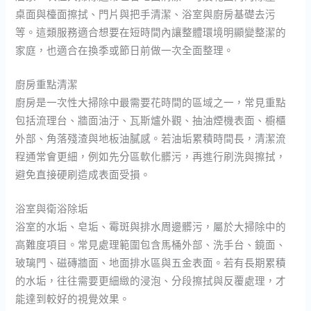
桌面與檯面擦拭、門片與把手清潔、浴室與廚房基礎去污
等。這類服務適合想要在短時間內讓整體環境明顯變整潔的
家庭，也適合在換季或節日前做一次全面整理。
廚房重點清潔
廚房是一次性大掃除中最需要花時間的區域之一，常見重點
包括流理台、牆面油汙、瓦斯爐外觀、抽油煙機表面、櫥櫃
外部、角落殘渣與地板油膩感。若油垢累積時間長，清潔流
程通常會更細，例如先分區軟化髒污，再進行刷洗與擦拭，
避免直接硬刷造成表面受損。
浴室與衛浴除垢
浴室的水垢、皂垢、霉斑與排水周邊髒污，屬於大掃除中的
高難度項目。常見處理範圍包含馬桶外部、洗手台、鏡面、
玻璃門、磁磚牆面、地面排水區與五金表面。若有長期累積
的水垢，往往需要更細緻的浸泡、分段擦拭與反覆處理，才
能達到較好的視覺效果。