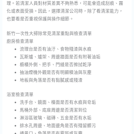
理。若清潔人員對材質差異不夠熟悉，可能會造成刮痕、霧
化或表面受損。因此，選擇清潔公司時，除了看清潔能力，
也要看是否重視保護與操作細節。
新竹一次性大掃除常見清潔重點與檢查清單
廚房檢查清單
流理台是否有油汙、食物殘渣與水痕
瓦斯爐、爐架、周邊牆面是否有附著油垢
櫥櫃外側、把手、門縫是否擦拭乾淨
抽油煙機外觀是否有明顯積油與灰塵
地板與角落是否有黏膩感或殘渣
浴室檢查清單
洗手台、鏡面、檯面是否有水痕與皂垢
馬桶外部、底座周邊是否清潔到位
淋浴區玻璃、磁磚、五金是否有水垢
排水孔周邊、地面邊角是否有殘留髒污
通風口、角落是否有霉斑或灰塵