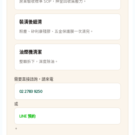
房東驗收標準 SOP，押金回收無壓力。
裝潢後細清
粉塵、矽利康殘膠、五金保護膜一次清完。
油煙機清潔
整顆拆下，深度除油。
需要直接諮詢，請來電
02 2783 9250
或
LINE 預約
。