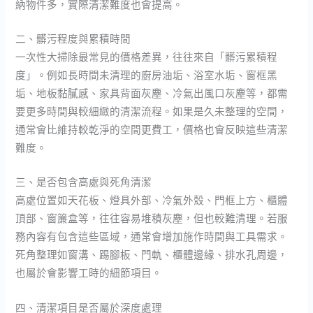
納物件多，實際清潔難度也會提高。
二、髒污程度與累積時間
一次性大掃除最常見的價格差異，往往來自「髒污累積程
度」。例如長時間未清理的廚房油垢、浴室水垢、窗框黑
垢、地板黏膩感、家具背面灰塵、冷氣出風口灰塵等，都需
要更多時間與較細緻的清潔流程。如果是久未整理的空間，
通常會比維持較乾淨的空間更費工，價格也會反映這些清潔
難度。
三、是否包含高處與死角清潔
高處位置如天花板、燈具外部、冷氣外殼、門框上方、櫃體
頂部、窗簾盒等，往往容易堆積灰塵，但也較難清理。若服
務內容有包含這些區域，通常會增加施作時間與工具需求。
死角整理如窗溝、踢腳板、門軌、櫃體邊緣、排水孔周邊，
也屬於會影響工時的細節項目。
四、清潔項目是否屬於深度處理