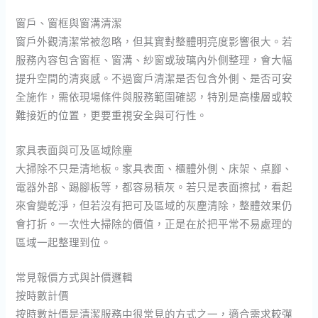
窗戶、窗框與窗溝清潔
窗戶外觀清潔常被忽略，但其實對整體明亮度影響很大。若
服務內容包含窗框、窗溝、紗窗或玻璃內外側整理，會大幅
提升空間的清爽感。不過窗戶清潔是否包含外側、是否可安
全施作，需依現場條件與服務範圍確認，特別是高樓層或較
難接近的位置，更要重視安全與可行性。
家具表面與可及區域除塵
大掃除不只是清地板。家具表面、櫃體外側、床架、桌腳、
電器外部、踢腳板等，都容易積灰。若只是表面擦拭，看起
來會變乾淨，但若沒有把可及區域的灰塵清除，整體效果仍
會打折。一次性大掃除的價值，正是在於把平常不易處理的
區域一起整理到位。
常見報價方式與計價邏輯
按時數計價
按時數計價是清潔服務中很常見的方式之一，適合需求較彈