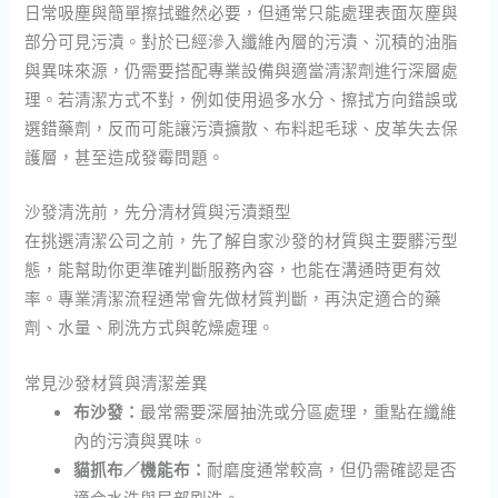
日常吸塵與簡單擦拭雖然必要，但通常只能處理表面灰塵與
部分可見污漬。對於已經滲入纖維內層的污漬、沉積的油脂
與異味來源，仍需要搭配專業設備與適當清潔劑進行深層處
理。若清潔方式不對，例如使用過多水分、擦拭方向錯誤或
選錯藥劑，反而可能讓污漬擴散、布料起毛球、皮革失去保
護層，甚至造成發霉問題。
沙發清洗前，先分清材質與污漬類型
在挑選清潔公司之前，先了解自家沙發的材質與主要髒污型
態，能幫助你更準確判斷服務內容，也能在溝通時更有效
率。專業清潔流程通常會先做材質判斷，再決定適合的藥
劑、水量、刷洗方式與乾燥處理。
常見沙發材質與清潔差異
布沙發：
最常需要深層抽洗或分區處理，重點在纖維
內的污漬與異味。
貓抓布／機能布：
耐磨度通常較高，但仍需確認是否
適合水洗與局部刷洗。