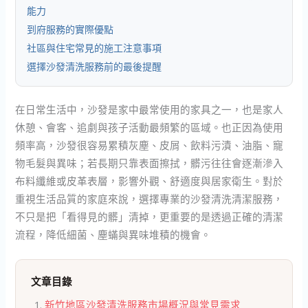
能力
到府服務的實際優點
社區與住宅常見的施工注意事項
選擇沙發清洗服務前的最後提醒
在日常生活中，沙發是家中最常使用的家具之一，也是家人
休憩、會客、追劇與孩子活動最頻繁的區域。也正因為使用
頻率高，沙發很容易累積灰塵、皮屑、飲料污漬、油脂、寵
物毛髮與異味；若長期只靠表面擦拭，髒污往往會逐漸滲入
布料纖維或皮革表層，影響外觀、舒適度與居家衛生。對於
重視生活品質的家庭來說，選擇專業的沙發清洗清潔服務，
不只是把「看得見的髒」清掉，更重要的是透過正確的清潔
流程，降低細菌、塵蟎與異味堆積的機會。
文章目錄
新竹地區沙發清洗服務市場概況與常見需求