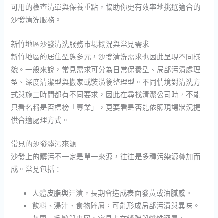
可用的檢查清單與保養重點，協助你更有效率地挑選適合的
沙發清洗服務。
新竹地區沙發清洗服務市場概況與常見需求
新竹地區的居住型態多元，沙發清洗需求也因此呈現不同樣
貌。一般來說，常見需求可分為日常保養型、局部污漬處理
型、深度清潔型與搬家或裝潢後整理型。不同情境對清洗方
式與施工時間都有不同要求，因此在尋找清潔公司時，不能
只看名稱是否標榜「專業」，更要看是否能依照現場狀況提
供合適處理方式。
常見的沙發髒污來源
沙發上的髒污不一定是單一來源，往往是多種污染源疊加而
成。常見包括：
人體皮脂與汗漬，長期會造成表面發黃或油膩感。
飲料、湯汁、食物碎屑，可能形成局部污漬與異味。