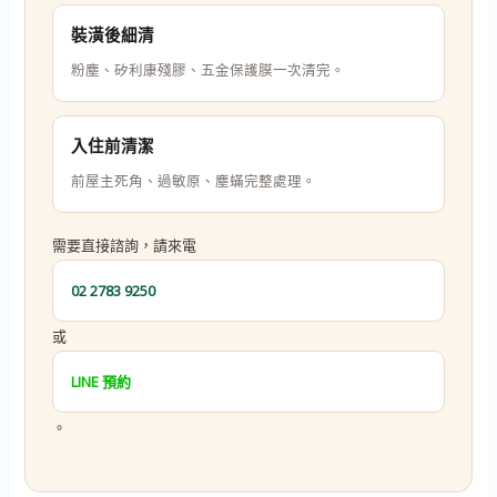
裝潢後細清
粉塵、矽利康殘膠、五金保護膜一次清完。
入住前清潔
前屋主死角、過敏原、塵蟎完整處理。
需要直接諮詢，請來電
02 2783 9250
或
LINE 預約
。