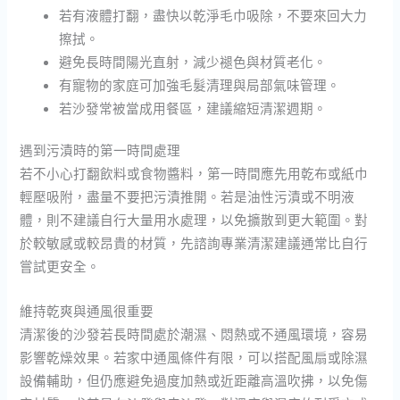
若有液體打翻，盡快以乾淨毛巾吸除，不要來回大力
擦拭。
避免長時間陽光直射，減少褪色與材質老化。
有寵物的家庭可加強毛髮清理與局部氣味管理。
若沙發常被當成用餐區，建議縮短清潔週期。
遇到污漬時的第一時間處理
若不小心打翻飲料或食物醬料，第一時間應先用乾布或紙巾
輕壓吸附，盡量不要把污漬推開。若是油性污漬或不明液
體，則不建議自行大量用水處理，以免擴散到更大範圍。對
於較敏感或較昂貴的材質，先諮詢專業清潔建議通常比自行
嘗試更安全。
維持乾爽與通風很重要
清潔後的沙發若長時間處於潮濕、悶熱或不通風環境，容易
影響乾燥效果。若家中通風條件有限，可以搭配風扇或除濕
設備輔助，但仍應避免過度加熱或近距離高溫吹拂，以免傷