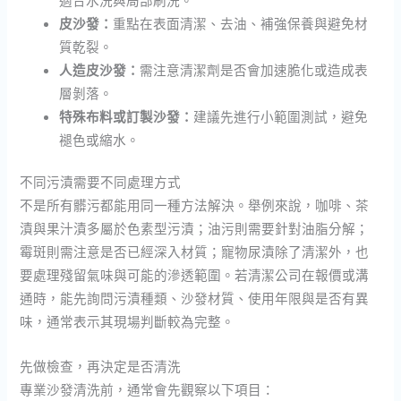
皮沙發：
重點在表面清潔、去油、補強保養與避免材
質乾裂。
人造皮沙發：
需注意清潔劑是否會加速脆化或造成表
層剝落。
特殊布料或訂製沙發：
建議先進行小範圍測試，避免
褪色或縮水。
不同污漬需要不同處理方式
不是所有髒污都能用同一種方法解決。舉例來說，咖啡、茶
漬與果汁漬多屬於色素型污漬；油污則需要針對油脂分解；
霉斑則需注意是否已經深入材質；寵物尿漬除了清潔外，也
要處理殘留氣味與可能的滲透範圍。若清潔公司在報價或溝
通時，能先詢問污漬種類、沙發材質、使用年限與是否有異
味，通常表示其現場判斷較為完整。
先做檢查，再決定是否清洗
專業沙發清洗前，通常會先觀察以下項目：