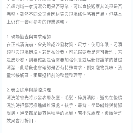
若想判斷一家清潔公司是否專業，可以直接觀察其流程是否
完整。雖然不同公司會因材質與現場條件略有差異，但基本
上仍有一套可參考的作業邏輯。
1. 現場勘查與需求確認
在正式清洗前，會先確認沙發材質、尺寸、使用年限、污漬
類型與現場環境。若是布沙發，可能還要看是否可拆洗；若
是皮沙發，則要確認是否需要加強保養或局部修護前的基礎
清潔。此階段也會確認是否有特殊需求，例如寵物異味、孩
童常接觸區、租屋退租前的整體整理等。
2. 表面除塵與縫隙清理
清洗前會先將沙發表層灰塵、毛髮、碎屑清除，避免在後續
濕洗時把髒污推進纖維深處。扶手、靠背、坐墊縫線與椅腳
周邊，通常都是最容易積塵的區域，若不先處理，後續清洗
效果會打折扣。