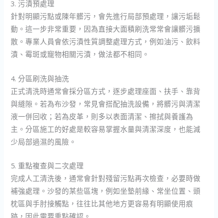
3. 污漬預處理
針對明顯污點或陳年髒污，會先進行局部預處理，讓污垢鬆
動。這一步非常重要，因為直接大面積刷洗常常會讓髒污擴
散。專業人員會依污漬性質調整處理方式，例如油污、飲料
漬、霉斑或寵物相關污漬，做法都不相同。
4. 分區刷洗與抽洗
正式清洗時通常會採分區方式，逐步處理座面、扶手、靠背
與縫隙。若為布沙發，常見會搭配抽洗設備，將髒污與清潔
液一併回收；若為皮革，則多以表面清潔、擦拭與養護為
主。分區施工的好處是較容易掌握水量與清潔深度，也能減
少局部過濕的風險。
5. 重點複查與二次處理
完成人工清洗後，通常會針對殘留污點再次檢查，必要時做
補強處理。沙發的某些區塊，例如坐墊前緣、常坐位置、頭
枕區與手肘接觸點，往往比其他地方更容易有明顯使用痕
跡，因此需要重點確認。