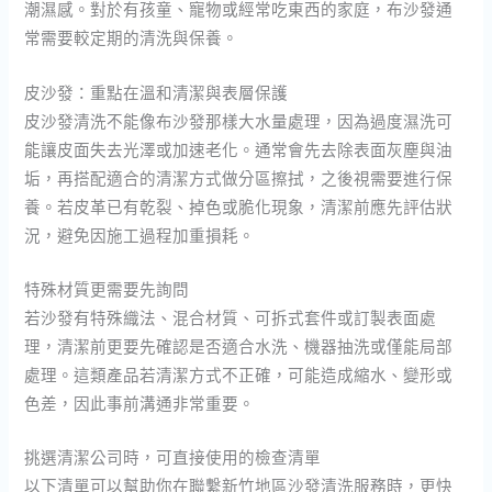
潮濕感。對於有孩童、寵物或經常吃東西的家庭，布沙發通
常需要較定期的清洗與保養。
皮沙發：重點在溫和清潔與表層保護
皮沙發清洗不能像布沙發那樣大水量處理，因為過度濕洗可
能讓皮面失去光澤或加速老化。通常會先去除表面灰塵與油
垢，再搭配適合的清潔方式做分區擦拭，之後視需要進行保
養。若皮革已有乾裂、掉色或脆化現象，清潔前應先評估狀
況，避免因施工過程加重損耗。
特殊材質更需要先詢問
若沙發有特殊織法、混合材質、可拆式套件或訂製表面處
理，清潔前更要先確認是否適合水洗、機器抽洗或僅能局部
處理。這類產品若清潔方式不正確，可能造成縮水、變形或
色差，因此事前溝通非常重要。
挑選清潔公司時，可直接使用的檢查清單
以下清單可以幫助你在聯繫新竹地區沙發清洗服務時，更快