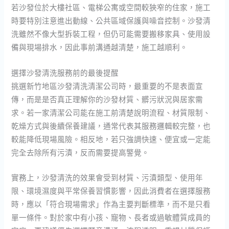
若沙發位於大樓社區、電梯公寓或空間較狹窄的住家，施工
時要特別注意進出動線、公共區域保護與噪音控制。沙發清
洗雖然不像大型拆裝工程，但仍可能需要搬移家具、使用設
備與現場排水，因此事前溝通越清楚，施工越順利。
選擇沙發清洗服務前的最後提醒
挑選新竹地區沙發清洗清潔公司時，最重要的不是表面宣
傳，而是是否真正理解你的沙發材質、髒污狀況與居家需
求。若一家清潔公司能在施工前清楚說明流程、材質限制、
乾燥方式與後續保養建議，通常代表其服務邏輯較完整，也
較能降低現場風險。相反地，若只強調快速、便宜或一定能
完全去除所有污漬，反而需要提高警覺。
實務上，沙發清洗的效果會受到材質、污漬類型、使用年
限、環境濕度與平常保養習慣影響，因此消費者在選擇服務
時，應以「符合現場需求」作為主要判斷標準，而不是只看
單一條件。對於家中有小孩、寵物、長者或過敏體質成員的