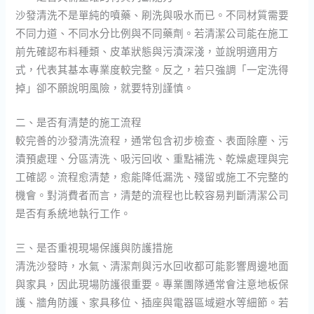
沙發清洗不是單純的噴藥、刷洗與吸水而已。不同材質需要
不同力道、不同水分比例與不同藥劑。若清潔公司能在施工
前先確認布料種類、皮革狀態與污漬深淺，並說明適用方
式，代表其基本專業度較完整。反之，若只強調「一定洗得
掉」卻不願說明風險，就要特別謹慎。
二、是否有清楚的施工流程
較完善的沙發清洗流程，通常包含初步檢查、表面除塵、污
漬預處理、分區清洗、吸污回收、重點補洗、乾燥處理與完
工確認。流程愈清楚，愈能降低漏洗、殘留或施工不完整的
機會。對消費者而言，清楚的流程也比較容易判斷清潔公司
是否有系統地執行工作。
三、是否重視現場保護與防護措施
清洗沙發時，水氣、清潔劑與污水回收都可能影響周邊地面
與家具，因此現場防護很重要。專業團隊通常會注意地板保
護、牆角防護、家具移位、插座與電器區域避水等細節。若