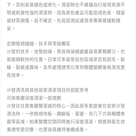
下，否則容易褪色或老化。清潔時也不建議自行使用來源不
明或刺激性強的清潔劑，因為某些產品可能造成色差、殘留
或材質損傷。若不確定，先局部測試或尋求專業建議較穩
妥。
定期檢視縫線、扶手與常碰觸區
沙發的扶手、坐墊前緣、靠背與接縫處最容易累積髒污，也
是磨損較快的位置。日常可多留意這些區域是否有起毛、鬆
線、裂痕或異味，及早處理通常比等到整體變髒後再清洗更
有效率。
沙發清洗與其他居家清潔項目的搭配思考
可與客廳深度清潔一起規劃
沙發往往是客廳整潔感的核心，因此很多家庭會在安排沙發
清洗時，一併檢視地板、踢腳板、窗邊、茶几下方與櫃體表
面等區域。如果整體空間同時進行深度清潔，視覺與衛生效
果通常更完整，也更容易維持後續成果。