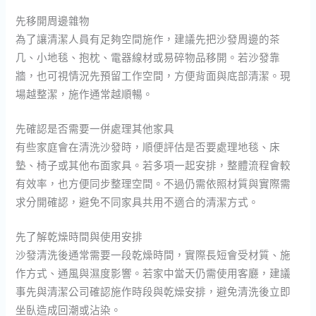
先移開周邊雜物
為了讓清潔人員有足夠空間施作，建議先把沙發周邊的茶
几、小地毯、抱枕、電器線材或易碎物品移開。若沙發靠
牆，也可視情況先預留工作空間，方便背面與底部清潔。現
場越整潔，施作通常越順暢。
先確認是否需要一併處理其他家具
有些家庭會在清洗沙發時，順便評估是否要處理地毯、床
墊、椅子或其他布面家具。若多項一起安排，整體流程會較
有效率，也方便同步整理空間。不過仍需依照材質與實際需
求分開確認，避免不同家具共用不適合的清潔方式。
先了解乾燥時間與使用安排
沙發清洗後通常需要一段乾燥時間，實際長短會受材質、施
作方式、通風與濕度影響。若家中當天仍需使用客廳，建議
事先與清潔公司確認施作時段與乾燥安排，避免清洗後立即
坐臥造成回潮或沾染。