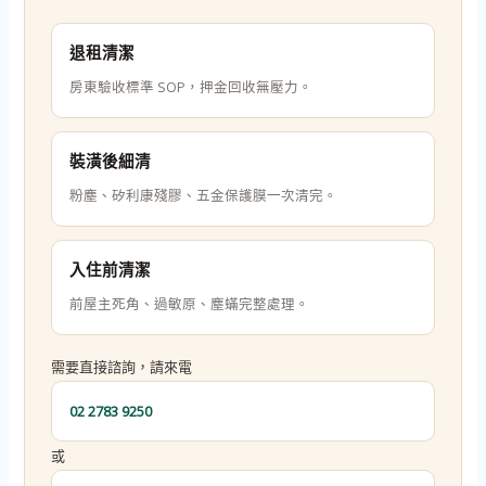
退租清潔
房東驗收標準 SOP，押金回收無壓力。
裝潢後細清
粉塵、矽利康殘膠、五金保護膜一次清完。
入住前清潔
前屋主死角、過敏原、塵蟎完整處理。
需要直接諮詢，請來電
02 2783 9250
或