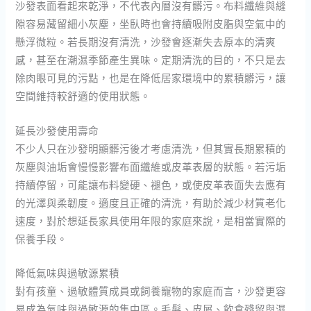
沙發表面看起來乾淨，不代表內層沒有髒污。布料纖維與縫
隙容易藏留細小灰塵，坐臥時也會持續吸附皮脂與空氣中的
懸浮微粒。若長期沒有清洗，沙發會逐漸失去原本的清爽
感，甚至在潮濕季節產生異味。定期清洗的目的，不只是去
除肉眼可見的污點，也是在降低居家環境中的累積髒污，讓
空間維持較舒適的使用狀態。
延長沙發使用壽命
不少人只在沙發明顯髒污後才考慮清洗，但其實長期累積的
灰塵與油垢會慢慢影響布面纖維或皮革表層的狀態。若污垢
持續停留，可能讓布料變硬、褪色，或使皮革表面失去應有
的光澤與柔韌度。適度且正確的清洗，有助於減少材質老化
速度，對於想延長家具使用年限的家庭來說，是相當實際的
保養手段。
降低氣味與過敏源累積
對有孩童、過敏體質成員或飼養寵物的家庭而言，沙發更容
易成為氣味與過敏源的集中區。毛髮、皮屑、飲食殘留與濕