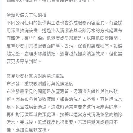
細緻地拆解流程，這也會反映在服務安排上。
清潔設備與工法選擇
不同公司使用的設備與工法也會造成服務內容差異。有些採
用深層抽洗設備，透過注入清潔液與吸除污水的方式處理布
面髒污；有些則偏向低濕度或局部精洗，以降低乾燥時間；
皮革沙發則常搭配表面除塵、去污、保養與護理程序。設備
越完整、處理步驟越精細，通常越能提高清潔效果，但也需
要更多專業判斷。
常見沙發材質與對應清洗重點
布沙發：重視吸附髒污與乾燥速度
布沙發最常見的問題是灰塵藏留、污漬滲入纖維與氣味殘
留。因為布料會吸收液體，如果清洗方式不當，容易造成水
痕、色差或局部過濕。清洗時通常需要先進行吸塵與除塵，
再針對污漬區域做預處理，接著以適當方式清洗並徹底抽除
污水。完成後，乾燥速度也很重要，若環境潮濕或通風不
佳，應加強風乾安排。