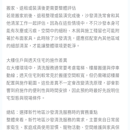
搬家、退租或裝潢後更需要整體評估
若是搬家前後、退租整理或裝潢完成後，沙發清洗常會和其
他清潔工作一起評估。因為在這些情境中，不只沙發本身可
能有灰塵或污痕，空間中的細粉、木屑與施工殘留也可能附
著於布面家具。此時除了沙發清洗，還應搭配室內其他區域
的細部清潔，才能讓整體環境更乾淨。
大樓住戶與透天住宅的施作差異
在大樓環境中，清洗服務通常要考慮電梯、樓層搬運與停車
動線；透天住宅則較常見於搬運空間較寬，但仍需確認樓層
配置與施作範圍。這些差異不一定會改變清洗原理，卻會影
響到府施作的便利性與時間安排，因此預約時最好先說明住
宅型態與現場條件。
總結：選擇新竹地區沙發清洗服務時的實務重點
整體來看，新竹地區沙發清洗服務的需求，主要來自日常居
家衛生、家庭成員使用習慣、寵物活動、空間維護與家具保