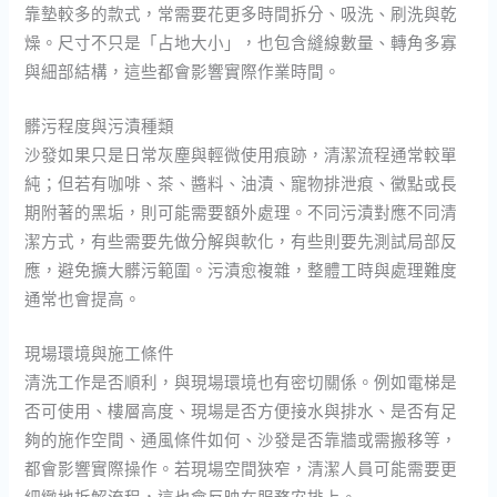
靠墊較多的款式，常需要花更多時間拆分、吸洗、刷洗與乾
燥。尺寸不只是「占地大小」，也包含縫線數量、轉角多寡
與細部結構，這些都會影響實際作業時間。
髒污程度與污漬種類
沙發如果只是日常灰塵與輕微使用痕跡，清潔流程通常較單
純；但若有咖啡、茶、醬料、油漬、寵物排泄痕、黴點或長
期附著的黑垢，則可能需要額外處理。不同污漬對應不同清
潔方式，有些需要先做分解與軟化，有些則要先測試局部反
應，避免擴大髒污範圍。污漬愈複雜，整體工時與處理難度
通常也會提高。
現場環境與施工條件
清洗工作是否順利，與現場環境也有密切關係。例如電梯是
否可使用、樓層高度、現場是否方便接水與排水、是否有足
夠的施作空間、通風條件如何、沙發是否靠牆或需搬移等，
都會影響實際操作。若現場空間狹窄，清潔人員可能需要更