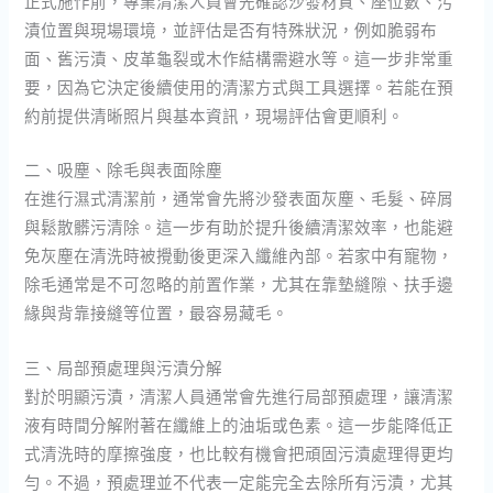
正式施作前，專業清潔人員會先確認沙發材質、座位數、污
漬位置與現場環境，並評估是否有特殊狀況，例如脆弱布
面、舊污漬、皮革龜裂或木作結構需避水等。這一步非常重
要，因為它決定後續使用的清潔方式與工具選擇。若能在預
約前提供清晰照片與基本資訊，現場評估會更順利。
二、吸塵、除毛與表面除塵
在進行濕式清潔前，通常會先將沙發表面灰塵、毛髮、碎屑
與鬆散髒污清除。這一步有助於提升後續清潔效率，也能避
免灰塵在清洗時被攪動後更深入纖維內部。若家中有寵物，
除毛通常是不可忽略的前置作業，尤其在靠墊縫隙、扶手邊
緣與背靠接縫等位置，最容易藏毛。
三、局部預處理與污漬分解
對於明顯污漬，清潔人員通常會先進行局部預處理，讓清潔
液有時間分解附著在纖維上的油垢或色素。這一步能降低正
式清洗時的摩擦強度，也比較有機會把頑固污漬處理得更均
勻。不過，預處理並不代表一定能完全去除所有污漬，尤其