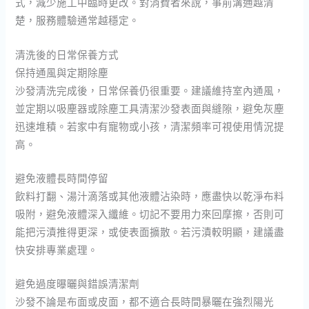
式，減少施工中臨時更改。對消費者來說，事前溝通越清
楚，服務體驗通常越穩定。
清洗後的日常保養方式
保持通風與定期除塵
沙發清洗完成後，日常保養仍很重要。建議維持室內通風，
並定期以吸塵器或除塵工具清潔沙發表面與縫隙，避免灰塵
迅速堆積。若家中有寵物或小孩，清潔頻率可視使用情況提
高。
避免液體長時間停留
飲料打翻、湯汁滴落或其他液體沾染時，應盡快以乾淨布料
吸附，避免液體深入纖維。切記不要用力來回摩擦，否則可
能把污漬推得更深，或使表面擴散。若污漬較明顯，建議盡
快安排專業處理。
避免過度曝曬與錯誤清潔劑
沙發不論是布面或皮面，都不適合長時間暴曬在強烈陽光