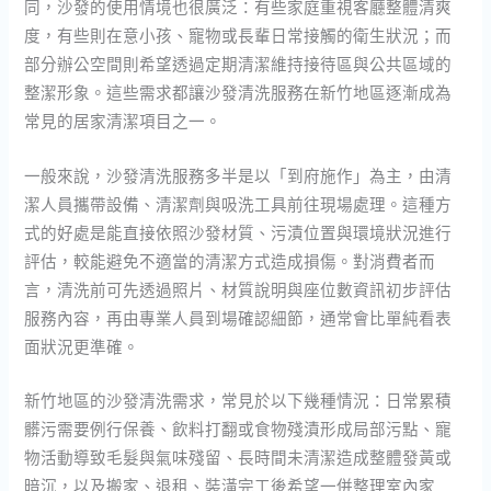
同，沙發的使用情境也很廣泛：有些家庭重視客廳整體清爽
度，有些則在意小孩、寵物或長輩日常接觸的衛生狀況；而
部分辦公空間則希望透過定期清潔維持接待區與公共區域的
整潔形象。這些需求都讓沙發清洗服務在新竹地區逐漸成為
常見的居家清潔項目之一。
一般來說，沙發清洗服務多半是以「到府施作」為主，由清
潔人員攜帶設備、清潔劑與吸洗工具前往現場處理。這種方
式的好處是能直接依照沙發材質、污漬位置與環境狀況進行
評估，較能避免不適當的清潔方式造成損傷。對消費者而
言，清洗前可先透過照片、材質說明與座位數資訊初步評估
服務內容，再由專業人員到場確認細節，通常會比單純看表
面狀況更準確。
新竹地區的沙發清洗需求，常見於以下幾種情況：日常累積
髒污需要例行保養、飲料打翻或食物殘漬形成局部污點、寵
物活動導致毛髮與氣味殘留、長時間未清潔造成整體發黃或
暗沉，以及搬家、退租、裝潢完工後希望一併整理室內家