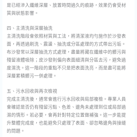
是已經滲入纖維深層、放置時間過久的痕跡，效果仍會受材
質與狀態影響。
四、主清洗與深層抽洗
主清洗階段會依照材質與工法，將清潔液均勻施作於沙發表
面，再透過刷洗、震盪、抽洗或分區處理的方式帶出污垢。
布沙發常以深層抽洗方式處理，盡量將藏在纖維中的髒污與
殘留液體吸除；皮沙發則偏向表面細清與分區去污，避免過
度濕洗。這一階段的重點不只是把表面洗亮，而是盡可能將
深層累積髒污一併處理。
五、污水回收與再次檢視
完成主清洗後，通常會進行污水回收與局部複檢。專業人員
會確認是否仍有殘留污點、色差、邊角未處理到位或局部過
濕的情形。若必要，會再針對特定位置做補強。這一步能提
升整體完成度，也能避免只處理了表面、卻忽略邊角與接縫
的問題。