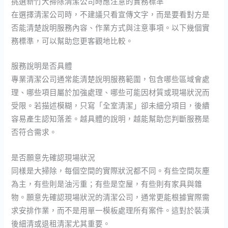
挑選新竹大掃除清潔公司時應注意的實務標準
在選擇清潔公司時，不建議只看宣傳文字，而是要看對方是
否能清楚說明服務內容、作業方式與注意事項。以下幾個實
務標準，可以幫助您更客觀地比較。
服務說明是否具體
專業清潔公司通常能清楚說明服務範圍，包含哪些區域會處
理、哪些項目屬於加強處理、哪些可能因材質或現場狀況而
受限。若描述模糊，只寫「全室清潔」卻未細分項目，後續
容易產生認知落差。越具體的說明，越能幫助您判斷服務是
否符合需求。
是否願意先確認現場狀況
同樣是大掃除，每個空間的實際狀況都不同。有些空間灰塵
為主，有些則是油污重；有些是空屋，有些則有家具與雜
物。願意先確認現場狀況的清潔公司，通常更能根據實際需
求安排作業，而不是用單一模板處理所有案件。這對於裝潢
後細清或退租清潔尤其重要。