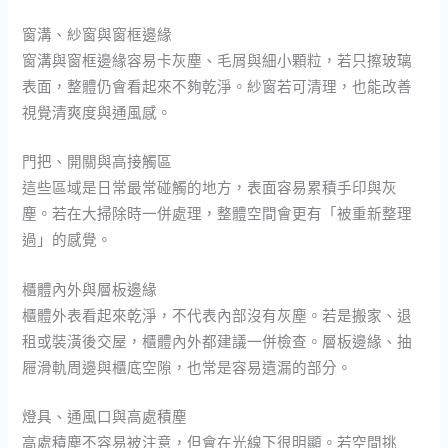
窗溝、紗窗與窗框邊緣
窗溝與窗框邊緣容易卡灰塵、毛屑與細小顆粒，若只擦玻璃
表面，整體仍會看起來不夠乾淨。紗窗若可清理，也能改善
視覺清爽度與通風感。
門把、開關與高接觸區
這些區域是日常最常碰觸的地方，表面容易累積手印與灰
塵。若在大掃除時一併處理，整體空間會更有「被重新整理
過」的感覺。
櫃體內外與層板邊緣
櫃體外表看起來乾淨，不代表內部沒有灰塵。若是搬家、退
租或裝潢後交屋，櫃體內外都建議一併檢查。層板邊緣、抽
屜滑軌周邊與櫃底空隙，也常是容易遺漏的部分。
燈具、通風口與高處積塵
高處積塵不容易被注意，但會在光線下很明顯。若空間挑