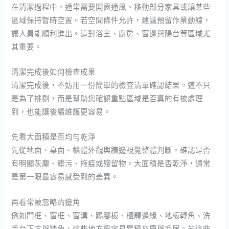
在清潔過程中，通常需要開窗通風、移動部分家具或讓某些
區域保持暫時空置。若空間條件允許，建議預留作業動線，
讓人員能順利進出。這對浴室、廚房、窗邊與陽台等區域尤
其重要。
清潔完成後如何檢查成果
清潔完成後，不妨用一份簡單的檢查清單確認結果。這不只
是為了挑剔，而是幫助您確認重點區域是否真的有被處理
到，也能讓後續維護更容易。
先看大面積是否均勻乾淨
先從地面、桌面、櫃體外觀與牆邊視覺整體判斷，確認是否
有明顯灰塵、髒污、拖痕或殘留物。大面積是否乾淨，通常
是第一眼最容易感受到的差異。
再看常被忽略的邊角
例如門框、窗框、窗溝、踢腳板、櫃體邊緣、地板轉角、洗
手台下方與牆角，這些地方最容易累積灰塵與毛屑。若這些