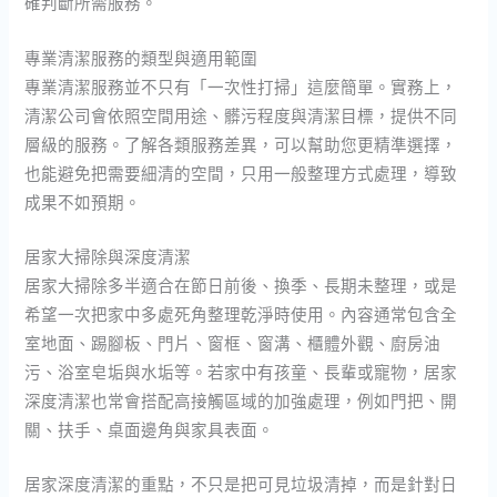
確判斷所需服務。
專業清潔服務的類型與適用範圍
專業清潔服務並不只有「一次性打掃」這麼簡單。實務上，
清潔公司會依照空間用途、髒污程度與清潔目標，提供不同
層級的服務。了解各類服務差異，可以幫助您更精準選擇，
也能避免把需要細清的空間，只用一般整理方式處理，導致
成果不如預期。
居家大掃除與深度清潔
居家大掃除多半適合在節日前後、換季、長期未整理，或是
希望一次把家中多處死角整理乾淨時使用。內容通常包含全
室地面、踢腳板、門片、窗框、窗溝、櫃體外觀、廚房油
污、浴室皂垢與水垢等。若家中有孩童、長輩或寵物，居家
深度清潔也常會搭配高接觸區域的加強處理，例如門把、開
關、扶手、桌面邊角與家具表面。
居家深度清潔的重點，不只是把可見垃圾清掉，而是針對日