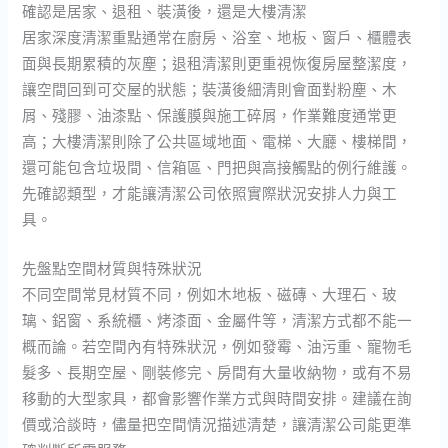
確認是居家、退租、裝潢後，還是大樓清潔
居家深度清潔重點通常在廚房、浴室、地板、窗戶、櫃體表
面與長期累積的灰塵；退租清潔則更重視恢復房屋整潔度，
讓空間回到可交屋的狀態；裝潢後細清則會面對粉塵、木
屑、殘膠、油漆點、保護膜與施工碎屑，作業難度通常更
高；大樓清潔則除了公共區域地面、電梯、大廳、樓梯間，
還可能包含垃圾間、信箱區、門把與高接觸點的例行維護。
先確認類型，才能讓清潔公司依照實際狀況安排人力與工
具。
先盤點空間材質與特殊狀況
不同空間常見材質不同，例如木地板、磁磚、大理石、玻
璃、鋁窗、系統櫃、烤漆面、金屬件等，清潔方式都不能一
概而論。若空間內有特殊狀況，例如發霉、油污重、寵物毛
髮多、長期空屋、剛裝修完、房間有大量收納物，或有不易
移動的大型家具，都會影響作業方式與時間安排。建議在詢
價或洽談時，儘量把空間情況描述清楚，讓清潔公司能更準