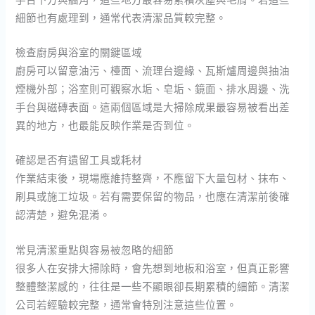
細節也有處理到，通常代表清潔品質較完整。
檢查廚房與浴室的關鍵區域
廚房可以留意油污、檯面、流理台邊緣、瓦斯爐周邊與抽油
煙機外部；浴室則可觀察水垢、皂垢、鏡面、排水周邊、洗
手台與磁磚表面。這兩個區域是大掃除成果最容易被看出差
異的地方，也最能反映作業是否到位。
確認是否有遺留工具或耗材
作業結束後，現場應維持整齊，不應留下大量包材、抹布、
刷具或施工垃圾。若有需要保留的物品，也應在清潔前後確
認清楚，避免混淆。
常見清潔重點與容易被忽略的細節
很多人在安排大掃除時，會先想到地板和浴室，但真正影響
整體整潔感的，往往是一些不顯眼卻長期累積的細節。清潔
公司若經驗較完整，通常會特別注意這些位置。