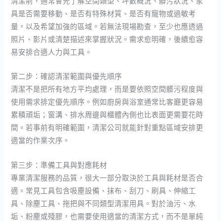
清潔前，通常會先了解空間類型、坪數概況、髒污狀況、家
具是否需要移動、是否有特殊材質、是否有寵物或過敏考
量，以及希望加強的區域。若無法現場勘查，至少也應透過
照片、影片或清楚描述來掌握狀況。需求愈明確，後續愈容
易安排合適人力與工具。
第二步：確認清潔範圍與優先順序
清潔不是把所有地方平均處理，而是要依照空間髒污程度與
使用需求排定優先順序。例如廚房與浴室通常比客廳更容易
累積頑垢；窗溝、排水周邊與櫃體內側也比表面更需要花時
間。若事前有明確範圍，清潔公司就能針對重點區域安排更
適當的作業次序。
第三步：準備工具與對應耗材
專業清潔服務的品質，很大一部分取決於工具與耗材是否合
適。常見工具包含吸塵設備、抹布、刮刀、刷具、伸縮工
具、除塵工具、拖把與不同類型清潔用具。對於油污、水
垢、粉塵或殘膠，也需要使用適當的清潔方式，而不是單純