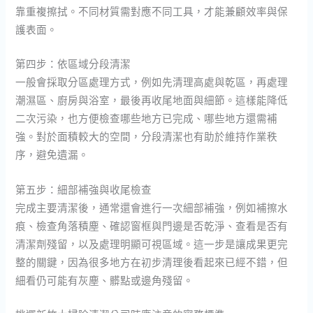
靠重複擦拭。不同材質需對應不同工具，才能兼顧效率與保
護表面。
第四步：依區域分段清潔
一般會採取分區處理方式，例如先清理高處與乾區，再處理
潮濕區、廚房與浴室，最後再收尾地面與細節。這樣能降低
二次污染，也方便檢查哪些地方已完成、哪些地方還需補
強。對於面積較大的空間，分段清潔也有助於維持作業秩
序，避免遺漏。
第五步：細部補強與收尾檢查
完成主要清潔後，通常還會進行一次細部補強，例如補擦水
痕、檢查角落積塵、確認窗框與門邊是否乾淨、查看是否有
清潔劑殘留，以及處理明顯可視區域。這一步是讓成果更完
整的關鍵，因為很多地方在初步清理後看起來已經不錯，但
細看仍可能有灰塵、髒點或邊角殘留。