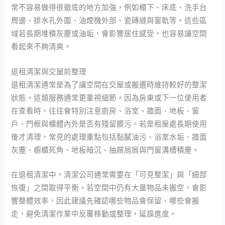
常不容易做得很徹底的地方加強，例如櫃下、床底、洗手台
周邊、排水孔外圍、油煙機外部、瓷磚縫與窗軌等。這些區
域若長期堆積灰塵或油垢，會影響居住感受，也容易讓空間
看起來不夠清爽。
退租清潔與交屋前整理
退租清潔通常是為了讓空間在交屋或搬遷時維持較好的整潔
狀態。這類服務通常更重視細節，因為房東或下一位使用者
在查看時，往往會特別注意廚房、浴室、牆面、地板、窗
戶、門框與櫃體內外是否有殘留髒污。若是租屋處長期使用
後才清理，常見的處理重點包括黏膩油污、浴室水垢、牆面
灰塵、櫥櫃死角、地板暗沉、抽屜屑屑與門窗溝槽積塵。
在退租清潔中，清潔公司通常需要在「可見整潔」與「細部
恢復」之間取得平衡。若空間中仍有大量物品未搬空，會影
響整體效率，因此建議先確認哪些物品會保留、哪些會搬
走，避免清潔作業中反覆移動或整理，延誤進度。