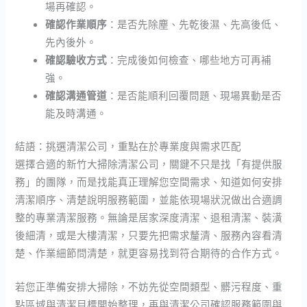
場再確認。
確認作業順序
：是否先除塵、先乾後濕、先高後低、
先內後外。
確認驗收方式
：完成後如何檢查、哪些地方可再補
強。
確認溝通管道
：是否能順利回覆問題、現場異動是否
能及時溝通。
結語：挑選清潔公司，重點在於專業度與需求匹配
選擇合適的新竹大掃除清潔公司，關鍵不只是找「有提供服
務」的團隊，而是找能真正理解您空間需求、知道如何安排
清潔順序、清楚說明服務範圍，並能依現場狀況做出合適調
整的專業清潔服務。無論是居家深度清潔、退租清潔、裝潢
後細清，或是大樓清潔，只要先把需求釐清、服務內容看清
楚、作業細節問清楚，就更容易找到符合期待的合作方式。
若您正準備安排大掃除，不妨先從空間類型、髒污程度、重
點區域與清潔目標開始整理，再與清潔公司確認服務範圍與