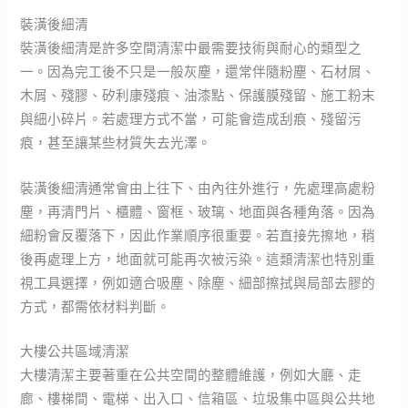
裝潢後細清
裝潢後細清是許多空間清潔中最需要技術與耐心的類型之
一。因為完工後不只是一般灰塵，還常伴隨粉塵、石材屑、
木屑、殘膠、矽利康殘痕、油漆點、保護膜殘留、施工粉末
與細小碎片。若處理方式不當，可能會造成刮痕、殘留污
痕，甚至讓某些材質失去光澤。
裝潢後細清通常會由上往下、由內往外進行，先處理高處粉
塵，再清門片、櫃體、窗框、玻璃、地面與各種角落。因為
細粉會反覆落下，因此作業順序很重要。若直接先擦地，稍
後再處理上方，地面就可能再次被污染。這類清潔也特別重
視工具選擇，例如適合吸塵、除塵、細部擦拭與局部去膠的
方式，都需依材料判斷。
大樓公共區域清潔
大樓清潔主要著重在公共空間的整體維護，例如大廳、走
廊、樓梯間、電梯、出入口、信箱區、垃圾集中區與公共地