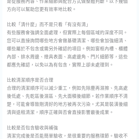
是從服務內容、作業細節與配合方式做整體判斷。以下幾個
方向可以幫助您更有效率地比較。
比較「清什麼」而不是只看「有沒有清」
有些服務會強調全面處理，但實際上每個區域的深度不同。
您可以直接詢問哪些地方會做基礎清潔、哪些會加強細清、
哪些屬於不包含或需另外確認的項目。例如窗框內槽、櫃體
內部、排水周邊、燈具表面、高處邊角、門片細節等，這些
都應先確認，以免以為有包含，實際上卻未處理到。
比較清潔順序是否合理
合理的清潔順序可以減少重工，例如先除塵再濕擦、先高處
後低處、先乾區後濕區、先大面積後細節。若作業順序不清
楚，可能會導致剛清好的地方被再次污染。尤其是裝潢後細
清與退租清潔，順序正確與否會直接影響最後成果。
比較是否包含驗收與補強
清潔完成後是否能簡單驗收，是很重要的服務環節。驗收不