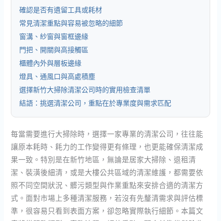
確認是否有遺留工具或耗材
常見清潔重點與容易被忽略的細節
窗溝、紗窗與窗框邊緣
門把、開關與高接觸區
櫃體內外與層板邊緣
燈具、通風口與高處積塵
選擇新竹大掃除清潔公司時的實用檢查清單
結語：挑選清潔公司，重點在於專業度與需求匹配
每當需要進行大掃除時，選擇一家專業的清潔公司，往往能
讓原本耗時、耗力的工作變得更有條理，也更能確保清潔成
果一致。特別是在新竹地區，無論是居家大掃除、退租清
潔、裝潢後細清，或是大樓公共區域的清潔維護，都需要依
照不同空間狀況、髒污類型與作業重點來安排合適的清潔方
式。面對市場上多種清潔服務，若沒有先釐清需求與評估標
準，很容易只看到表面方案，卻忽略實際執行細節。本篇文