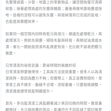
先整理桌面、沙發、地面上的零散物品，讓空間恢復可清掃
狀態；接著處理高處的灰塵與檯面；最後再做地面吸塵或拖
地。這樣的流程可以避免灰塵、碎屑掉落到已完成的區域，
也能提高整體效率。
如果同一個空間內同時有乾污與濕污，建議先處理乾污，再
處理濕污。例如先吸塵、掃除毛髮與碎屑，再擦拭油漬或水
漬，會比一開始就用濕布亂擦更有效，也比較不容易把髒污
推散。
日常清潔的祕密武器：節省時間的無敵妙招
日常清潔想要做得快，工具與方法就很重要。很多人以為清
潔耗時，是因為體力不夠；但實際上，真正浪費時間的，常
常是工具不順手、動線不合理、流程重複。只要稍微調整，
清潔速度通常就能明顯提升。
首先，多功能清潔工具能顯著減少來回切換的時間。像是兼
顧擦拭、去污與除塵的用品，能讓您在不同區域之間切換更