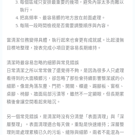
每個區域只安排最重要的幾項，避免內容太多而難以
執行。
把高頻率、最容易髒的地方放在前面處理。
每隔一段時間檢視是否需要調整順序與內容。
當清潔任務變得具體，執行起來也會更有成就感。比起漫無
目標地整理，按表完成小項目更容易長期維持。
清潔時最容易忽略的細節與常見錯誤
日常清潔之所以常常做了還覺得不夠，是因為很多人只處理
看得到的大面積髒污，卻忽略了那些會持續影響整潔感的小
細節。像是角落灰塵、門把、開關、櫃邊、踢腳板、窗框、
桌腳、椅腳、牆面局部污漬等，雖然不一定顯眼，但長期累
積後會讓空間看起來暗沉。
另一個常見錯誤，是清潔時沒有分清楚「表面清理」與「深
層整理」。表面清理適合每天做，重點是快速維持；深層整
理則是處理累積已久的污垢、縫隙與細節，兩者不能混為一