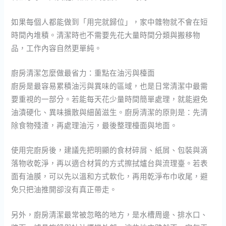
如果每個人都能做到「用完就歸位」，家中雜物就不會在短
時間內堆積。清潔時也不需要先花大量時間分類與搬移物
品，工作內容自然更單純。
廚房清潔怎麼做最省力：重點在油污與檯面
廚房是最容易累積油污與異味的區域，也是日常清潔中最需
要重視的一部分。若能每天花少量時間簡單處理，就能避免
油漬硬化、異味擴散與細菌滋生。廚房清潔的原則是：先清
除食物殘渣，再處理油污，最後整理檯面與地面。
使用完廚房後，建議先把明顯的食材碎屑、紙屑、包裝與滴
落物收乾淨，再以適合材質的方式擦拭爐台與流理臺。若表
面有油膜，可以先以溫和方式軟化，再用乾淨布巾收尾，避
免只把油推開卻沒有真正帶走。
另外，廚房清潔最常被忽略的地方，是水槽周邊、排水口、