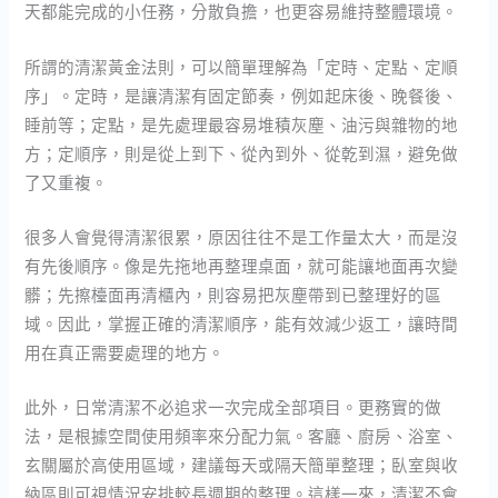
天都能完成的小任務，分散負擔，也更容易維持整體環境。
所謂的清潔黃金法則，可以簡單理解為「定時、定點、定順
序」。定時，是讓清潔有固定節奏，例如起床後、晚餐後、
睡前等；定點，是先處理最容易堆積灰塵、油污與雜物的地
方；定順序，則是從上到下、從內到外、從乾到濕，避免做
了又重複。
很多人會覺得清潔很累，原因往往不是工作量太大，而是沒
有先後順序。像是先拖地再整理桌面，就可能讓地面再次變
髒；先擦檯面再清櫃內，則容易把灰塵帶到已整理好的區
域。因此，掌握正確的清潔順序，能有效減少返工，讓時間
用在真正需要處理的地方。
此外，日常清潔不必追求一次完成全部項目。更務實的做
法，是根據空間使用頻率來分配力氣。客廳、廚房、浴室、
玄關屬於高使用區域，建議每天或隔天簡單整理；臥室與收
納區則可視情況安排較長週期的整理。這樣一來，清潔不會