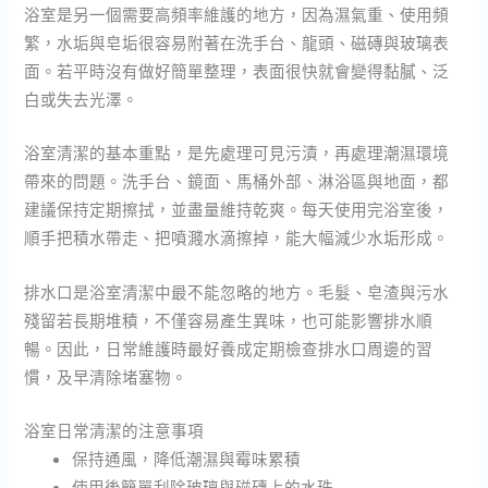
浴室是另一個需要高頻率維護的地方，因為濕氣重、使用頻
繁，水垢與皂垢很容易附著在洗手台、龍頭、磁磚與玻璃表
面。若平時沒有做好簡單整理，表面很快就會變得黏膩、泛
白或失去光澤。
浴室清潔的基本重點，是先處理可見污漬，再處理潮濕環境
帶來的問題。洗手台、鏡面、馬桶外部、淋浴區與地面，都
建議保持定期擦拭，並盡量維持乾爽。每天使用完浴室後，
順手把積水帶走、把噴濺水滴擦掉，能大幅減少水垢形成。
排水口是浴室清潔中最不能忽略的地方。毛髮、皂渣與污水
殘留若長期堆積，不僅容易產生異味，也可能影響排水順
暢。因此，日常維護時最好養成定期檢查排水口周邊的習
慣，及早清除堵塞物。
浴室日常清潔的注意事項
保持通風，降低潮濕與霉味累積
使用後簡單刮除玻璃與磁磚上的水珠