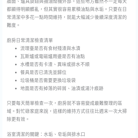
牆面、爐具旋鈕與抽油煙機外部。這些地方雖然不一定每天
都顯得明顯髒亂，但其實很容易累積油點與水垢。只要在日
常清潔中多花一點時間維持，就能大幅減少後續深度清潔的
難度。
廚房日常清潔檢查清單
流理臺是否有食材殘渣與水漬
瓦斯爐或電磁爐周邊是否有油點
水槽是否有卡渣、異味或排水不順
餐具是否已清洗並歸位
垃圾桶是否需要更換垃圾袋
地面是否有掉落的碎屑、油漬或湯汁痕跡
只要每天簡單檢查一次，廚房就不容易變成最難整理的區
域。對忙碌家庭來說，這樣的維持方式往往比週末一次大掃
除更有效。
浴室清潔的關鍵：水垢、皂垢與排水口