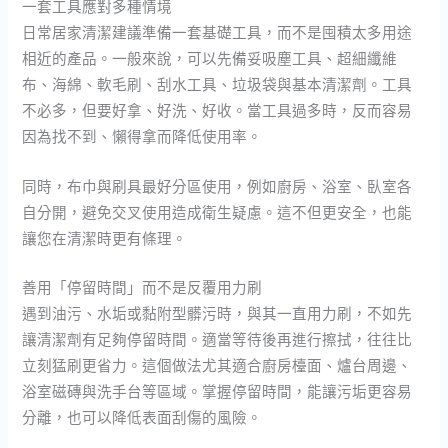
一套工具應對多種情境
日常居家清潔建議準備一套基礎工具，而不是囤積太多用途
相近的產品。一般來說，可以先備妥吸塵工具、超細纖維
布、海綿、軟毛刷、刮水工具、垃圾袋與基本清潔劑。工具
不必多，但要好拿、好洗、好收。當工具過多時，反而容易
因為找不到、懶得拿而降低使用率。
同時，布巾與刷具最好分區使用，例如廚房、浴室、臥室各
自分開，避免交叉使用造成衛生疑慮。這不但更安全，也能
讓您在清潔時更有條理。
善用「停留時間」而不是反覆用力刷
遇到油污、水垢或黏附型髒污時，與其一直用力刷，不如先
讓清潔劑有足夠停留時間。適當等待後再進行擦拭，往往比
立刻猛刷更省力。這個做法尤其適合廚房檯面、爐台周邊、
浴室磁磚與洗手台等區域。掌握停留時間，能讓污垢更容易
分離，也可以降低表面刮傷的風險。