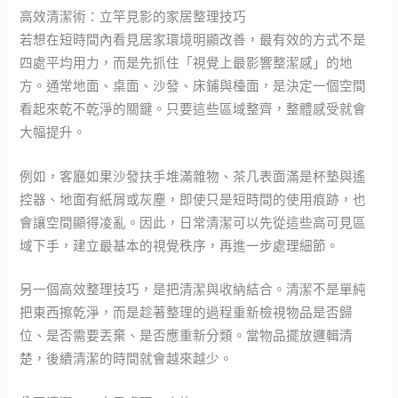
高效清潔術：立竿見影的家居整理技巧
若想在短時間內看見居家環境明顯改善，最有效的方式不是
四處平均用力，而是先抓住「視覺上最影響整潔感」的地
方。通常地面、桌面、沙發、床鋪與檯面，是決定一個空間
看起來乾不乾淨的關鍵。只要這些區域整齊，整體感受就會
大幅提升。
例如，客廳如果沙發扶手堆滿雜物、茶几表面滿是杯墊與遙
控器、地面有紙屑或灰塵，即使只是短時間的使用痕跡，也
會讓空間顯得凌亂。因此，日常清潔可以先從這些高可見區
域下手，建立最基本的視覺秩序，再進一步處理細節。
另一個高效整理技巧，是把清潔與收納結合。清潔不是單純
把東西擦乾淨，而是趁著整理的過程重新檢視物品是否歸
位、是否需要丟棄、是否應重新分類。當物品擺放邏輯清
楚，後續清潔的時間就會越來越少。