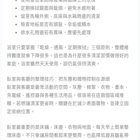
定期擦拭鏡面與龍頭，避免水痕附著
留意馬桶外側、底座與水箱周邊的清潔
檢查地板是否有頭髮、皂垢或積水
排水孔周邊若有異味，應優先處理
浴室只要掌握「乾燥、通風、定期擦拭」三個原則，整體維
持難度就會下降很多。這也是為什麼很多清潔習慣做得好的
家庭，浴室雖然天天使用，卻仍能保持清爽。
臥室與客廳的整理技巧：把灰塵和雜物控制在源頭
臥室與客廳是最常活動的空間，灰塵、棉絮、衣物、書本、
充電線、遙控器與各種生活用品，很容易在這兩個區域堆
積。若想讓清潔更省時，關鍵在於減少表面雜物，並建立固
定收納位置。
臥室最重要的是床鋪、床邊、衣物與地面。每天早上簡單整
理床面，不只會讓房間看起來更整齊，也能降低寢具皺亂帶