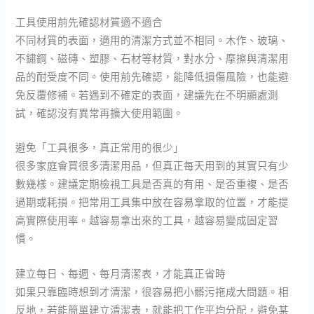
工具使用前先確認材質適不適合
不同材質的表面，適用的清潔方式並不相同。木作、玻璃、
不鏽鋼、磁磚、塑膠、石材等材質，對水分、摩擦與清潔用
品的耐受度不同。使用前先確認，能降低損傷風險，也能避
免反覆修補。若遇到不確定的表面，建議先在不明顯處測
試，確認沒有異常再擴大使用範圍。
避免「工具很多，真正常用的很少」
很多家庭會買很多清潔用品，但真正每天用到的其實只有少
數幾樣。建議定期檢視工具是否真的有用、是否重複、是否
過期或耗損。把常用工具集中放在容易拿取的位置，才能提
高實際使用率。越容易拿出來的工具，越容易變成固定習
慣。
建立每日、每週、每月清潔表，才能真正省時
如果只靠臨時想到才清潔，很容易把小髒污拖成大問題。相
反地，若能簡單建立清潔表，就能把工作平均分配，避免某