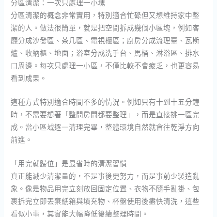
分區清潔：一次只處理一小塊
分區清潔的概念非常實用，特別適合忙碌但又想維持家中整
潔的人。做法很簡單，就是把空間拆成幾個小區塊，例如客
廳分成沙發區、茶几區、電視櫃區；廚房分成流理臺、瓦斯
爐、收納櫃、地面；浴室分成洗手台、馬桶、淋浴區、排水
口周邊。每次只處理一小區，不僅比較不會疲乏，也更容易
看到成果。
這種方式特別適合時間不多的情況。例如只有十到十五分鐘
時，不需要想著「整間房間都要整理」，而是直接挑一區完
成。當小區域逐一清理完畢，整體環境自然就會往乾淨方向
前進。
「用完就歸位」是最省時的清潔習慣
真正能減少清潔量的，不是事後更努力，而是事前少製造亂
象。像是物品用完立刻放回固定位置、衣物不隨手亂掛、包
裹拆完立即丟棄紙箱與填充物、杯盤使用後盡快清洗，這些
看似小事，其實能大幅降低後續整理時間。