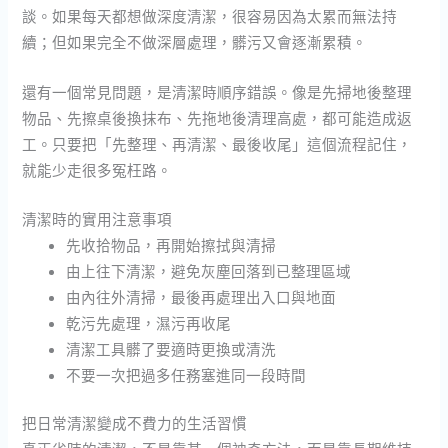
談。如果每天都想做深度清潔，很容易因為太累而無法持
續；但如果完全不做深層處理，髒污又會逐漸累積。
還有一個常見問題，是清潔時順序錯誤。像是先掃地後整理
物品、先擦桌後換抹布、先拖地後清理高處，都可能造成返
工。只要把「先整理、再清潔、最後收尾」這個流程記住，
就能少走很多冤枉路。
清潔時的實用注意事項
先收拾物品，再開始擦拭與清掃
由上往下清潔，避免灰塵回落到已整理區域
由內往外清掃，最後再處理出入口與地面
乾污先處理，濕污再收尾
清潔工具髒了要適時更換或清洗
不要一次把過多任務塞進同一段時間
把日常清潔變成不費力的生活習慣