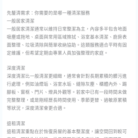
先釐清需求：你需要的是哪一種清潔服務
一般居家清潔
一般居家清潔通常以維持日常整潔為主，內容多半包含地面
吸塵或拖地、桌面與常用區域擦拭、浴室基本清潔、廚房表
面整理、垃圾清除與簡單收納協助。這類服務適合平時有固
定維護，但希望定期由專業人員加強整理的家庭。
深度清潔
深度清潔比一般清潔更細緻，通常會針對長期累積的髒污進
行處理，例如油煙垢、浴室水垢、縫隙灰塵、櫃體內外、踢
腳板、窗框、門片、燈具外觀等。若家中已有一段時間未做
完整整理，或是剛經歷長時間使用、季節更替、過敏原累積
等狀況，深度清潔會更合適。
退租清潔
退租清潔重點在於恢復房屋的基本整潔度，讓空間回到較可