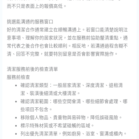
而不只是表面上的報價高低。
挑選能溝通的服務窗口
好的清潔合作通常建立在順暢溝通上。若窗口能清楚說明注
意事項、理解你的居家狀況，並在服務前協助釐清重點，通
常代表之後合作也會比較順利。相反地，若溝通過程含糊不
清、回答不完整，就要特別留意是否會影響實際施作。
清潔服務前後的檢查清單
服務前檢查
確認清潔類型：一般居家清潔、深度清潔、退租清
潔、裝潢後細清或大樓清潔。
確認清潔範圍：哪些空間會清、哪些細節會處理、哪
些項目不包含。
移除個人物品、貴重物與易碎物，降低誤碰風險。
標示特殊材質或不希望碰觸的區域。
列出優先清潔清單，例如廚房、浴室、窗溝或櫃內。