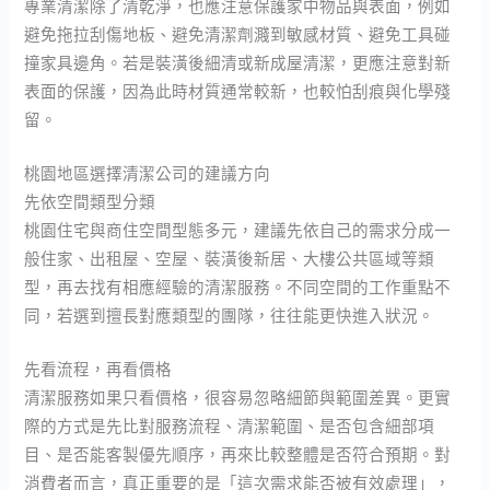
專業清潔除了清乾淨，也應注意保護家中物品與表面，例如
避免拖拉刮傷地板、避免清潔劑濺到敏感材質、避免工具碰
撞家具邊角。若是裝潢後細清或新成屋清潔，更應注意對新
表面的保護，因為此時材質通常較新，也較怕刮痕與化學殘
留。
桃園地區選擇清潔公司的建議方向
先依空間類型分類
桃園住宅與商住空間型態多元，建議先依自己的需求分成一
般住家、出租屋、空屋、裝潢後新居、大樓公共區域等類
型，再去找有相應經驗的清潔服務。不同空間的工作重點不
同，若選到擅長對應類型的團隊，往往能更快進入狀況。
先看流程，再看價格
清潔服務如果只看價格，很容易忽略細節與範圍差異。更實
際的方式是先比對服務流程、清潔範圍、是否包含細部項
目、是否能客製優先順序，再來比較整體是否符合預期。對
消費者而言，真正重要的是「這次需求能否被有效處理」，