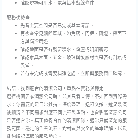
確認現場可用水、電與基本動線條件。
服務後檢查
先看主要空間是否已完成基本清潔。
再檢查常見細節區域，如角落、門框、窗邊、檯面下
方與衛浴周邊。
確認地面是否有殘留積水、粉塵或明顯髒污。
確認家具表面、五金、玻璃與敏感材質是否有刮痕或
異常。
若有未完成或需要補強之處，立即與服務窗口確認。
結語：找到適合的清潔公司，重點在實務與穩定
選擇桃園居家清潔公司時，與其只看宣傳，不如回到實際需
求：你需要的是日常維持、深度整理、退租交接，還是裝潢
後細清？不同需求對應不同流程與重點，也會影響清潔公司
是否適合你。真正值得合作的清潔團隊，通常具備清楚的服
務範圍、穩定的作業流程、對材質與安全的基本理解，以及
能夠順暢溝通的服務態度。