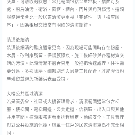
交屋、可驗收的狀態。常見範圍包括全室地板、牆面可及
處、廚房油污、衛浴、窗框、櫃內、門片與角落髒污。這類
服務通常會比一般居家清潔更重視「完整性」與「檢查順
序」，因為租屋交接常有明確的清潔期待。
裝潢後細清
裝潢後細清的難度通常更高，因為現場可能同時存在粉塵、
木屑、矽利康殘留、保護膜膠痕、施工後細砂與各種材質交
錯的污漬。此類清潔不適合只用一般拖把快速處理，往往需
要分區、多次除塵、細部刷洗與適當工具配合，才能降低粉
塵殘留並避免新裝潢表面受損。
大樓公共區域清潔
若是管委會、社區或大樓管理需求，清潔範圍通常包含梯
廳、樓梯間、電梯周邊、公共走道、信箱區、出入口與其他
共用空間。這類服務更看重排程穩定、動線安全、工具管理
與對公共設施的保護，與單一住戶的居家清潔重點不完全相
同。