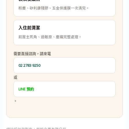
粉塵、矽利康殘膠、五金保護膜一次清完。
入住前清潔
前屋主死角、過敏原、塵蟎完整處理。
需要直接諮詢，請來電
02 2783 9250
或
LINE 預約
。