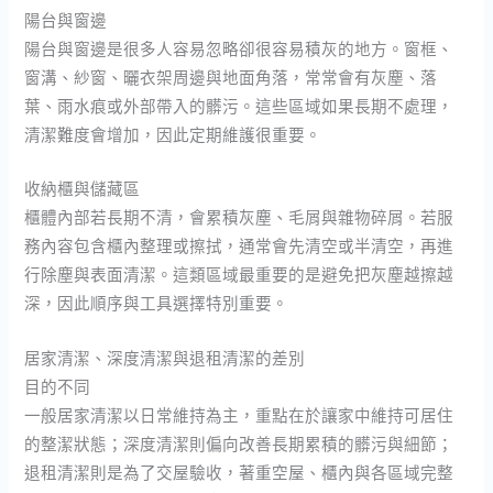
陽台與窗邊
陽台與窗邊是很多人容易忽略卻很容易積灰的地方。窗框、
窗溝、紗窗、曬衣架周邊與地面角落，常常會有灰塵、落
葉、雨水痕或外部帶入的髒污。這些區域如果長期不處理，
清潔難度會增加，因此定期維護很重要。
收納櫃與儲藏區
櫃體內部若長期不清，會累積灰塵、毛屑與雜物碎屑。若服
務內容包含櫃內整理或擦拭，通常會先清空或半清空，再進
行除塵與表面清潔。這類區域最重要的是避免把灰塵越擦越
深，因此順序與工具選擇特別重要。
居家清潔、深度清潔與退租清潔的差別
目的不同
一般居家清潔以日常維持為主，重點在於讓家中維持可居住
的整潔狀態；深度清潔則偏向改善長期累積的髒污與細節；
退租清潔則是為了交屋驗收，著重空屋、櫃內與各區域完整