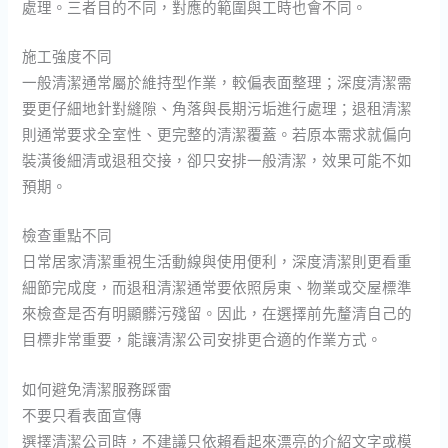
處理。三者目的不同，對應的範圍與工時也會不同。
施工強度不同
一般清潔通常屬於維持型作業，較偏表面整理；深度清潔需
要更仔細地針對縫隙、角落與長期污垢進行處理；退租清潔
則通常要求全室性、更完整的清潔覆蓋。若原本需求就偏向
裝潢後細清或退租交接，卻只安排一般清潔，效果可能不如
預期。
檢查重點不同
日常居家清潔重視生活動線與使用便利，深度清潔則更看重
細節完成度，而退租清潔通常要依照房東、物業或交屋標準
來檢查是否有明顯髒污殘留。因此，在選擇前先釐清自己的
目標非常重要，能讓清潔公司安排更合適的作業方式。
如何避免清潔服務踩雷
不要只看表面宣傳
選擇清潔公司時，不建議只依賴看起來漂亮的介紹文字或模