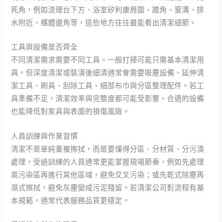
死角，例如流理台下方、浴室矽利康周圍、牆角、窗溝、排
水附近、櫃體邊角等，這些地方往往最能看出清潔細節。
工具與設備是否齊全
不同清潔需求需要不同工具。一般打掃可能只需基本清潔用
具，但深度清潔或裝潢後細清通常會需要吸塵設備、延伸清
潔工具、刷具、刮除工具、細部布巾與分區整理配件。若工
具準備不足，清潔效率與完整度都可能受影響。合適的設備
也能降低對家具與表面的損傷風險。
人員訓練與作業習慣
清潔不是單純重複擦拭，而是要懂得分區、分材質、分污漬
處理。受過訓練的人員通常更能掌握現場節奏，例如先處理
高污染區再進行其他區域，避免交叉污染；或先乾式除塵再
濕式擦拭，避免灰塵變成污泥殘留。若清潔公司對流程有基
本規範，通常代表服務品質更穩定。