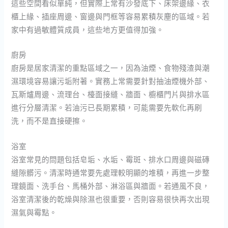
這些空間看似單純，但實際上常有沙發底下、床架邊緣、衣
櫃上緣、插座周邊、窗邊與門框等容易累積灰塵的區域。若
家中有過敏體質成員，這些地方更值得加強。
廚房
廚房是居家清潔的重點區域之一，因為油煙、食物殘渣與潮
濕環境容易讓污垢附著。實務上常需要針對抽油煙機外部、
瓦斯爐周邊、流理台、檯面接縫、牆面、櫥櫃門片與排水區
進行分層清潔。若油污已長期累積，可能需要先軟化再刷
洗，而不是直接硬擦。
浴室
浴室常見的問題包括皂垢、水垢、霉斑、排水口周邊與磁磚
縫隙髒污。清潔時通常要先處理較明顯的堆積，再進一步整
理鏡面、洗手台、馬桶外部、淋浴區與牆面。若通風不良，
浴室清潔後的乾燥與除濕也很重要，否則容易很快再次出現
濕氣與霉點。