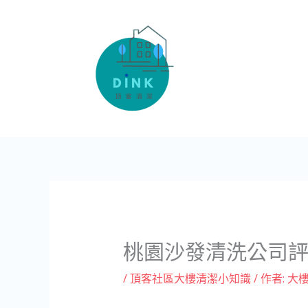
跳
至
主
要
內
容
桃園沙發清洗公司
/
頂客社區大樓清潔小知識
/ 作者:
大