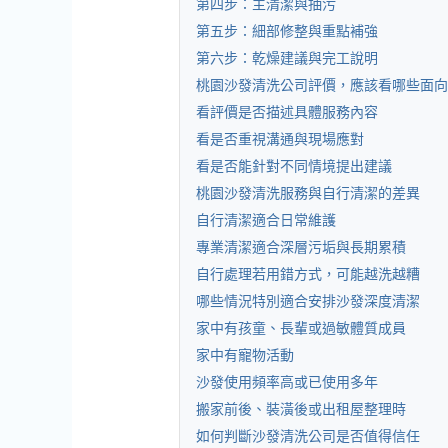
第四步：主清潔與抽污
第五步：細部修整與重點補強
第六步：乾燥建議與完工說明
桃園沙發清洗公司評價，應該看哪些面向
看評價是否描述具體服務內容
看是否重視溝通與現場應對
看是否能針對不同情境提出建議
桃園沙發清洗服務與自行清潔的差異
自行清潔適合日常維護
專業清潔適合深層污垢與長期累積
自行處理若用錯方式，可能越洗越糟
哪些情況特別適合安排沙發深度清潔
家中有孩童、長輩或過敏體質成員
家中有寵物活動
沙發使用頻率高或已使用多年
搬家前後、裝潢後或出租屋整理時
如何判斷沙發清洗公司是否值得信任