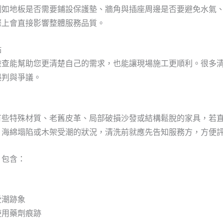
例如地板是否需要鋪設保護墊、牆角與插座周邊是否要避免水氣
際上會直接影響整體服務品質。
點
檢查能幫助您更清楚自己的需求，也能讓現場施工更順利。很多
誤判與爭議。
有些特殊材質、老舊皮革、局部破損沙發或結構鬆脫的家具，若
、海綿塌陷或木架受潮的狀況，清洗前就應先告知服務方，方便
，包含：
受潮跡象
使用藥劑痕跡