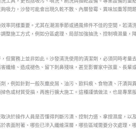
清洗工具，更包括吸污、噴洗、刷洗與抽乾設備。專業設備的重
足夠吸力，沙發可能會出現久乾不散、內層發霉、異味加重等問
燥效率同樣重要。尤其在潮濕季節或通風條件不佳的空間，若清
件調整施工方式，例如分區處理、局部加強抽洗、控制噴濕量，
好，但實務上並非如此。沙發清洗使用的清潔劑，必須同時考量
傷害纖維、造成褪色、留下刺鼻殘味，甚至影響家中孩童、長輩
藥劑，例如針對一般灰塵皮屑、油污、飲料痕、食物漬、汗漬與
顯掉色或材質受損，再進行擴大施工。這種謹慎做法，也是專業
更取決於操作人員是否懂得判斷污漬、控制力道、拿捏濕度，以
屬於表面附著、哪些已滲入纖維深層，哪些區域需要分次處理，