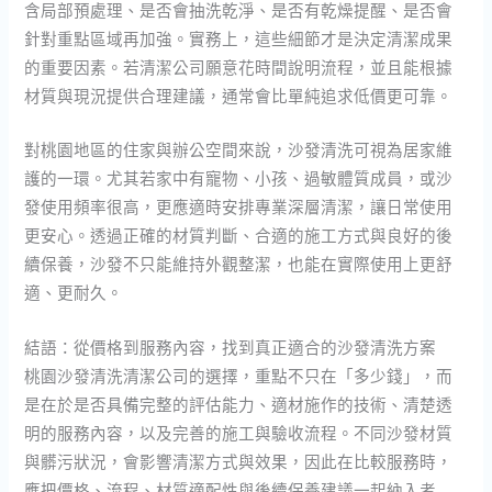
含局部預處理、是否會抽洗乾淨、是否有乾燥提醒、是否會
針對重點區域再加強。實務上，這些細節才是決定清潔成果
的重要因素。若清潔公司願意花時間說明流程，並且能根據
材質與現況提供合理建議，通常會比單純追求低價更可靠。
對桃園地區的住家與辦公空間來說，沙發清洗可視為居家維
護的一環。尤其若家中有寵物、小孩、過敏體質成員，或沙
發使用頻率很高，更應適時安排專業深層清潔，讓日常使用
更安心。透過正確的材質判斷、合適的施工方式與良好的後
續保養，沙發不只能維持外觀整潔，也能在實際使用上更舒
適、更耐久。
結語：從價格到服務內容，找到真正適合的沙發清洗方案
桃園沙發清洗清潔公司的選擇，重點不只在「多少錢」，而
是在於是否具備完整的評估能力、適材施作的技術、清楚透
明的服務內容，以及完善的施工與驗收流程。不同沙發材質
與髒污狀況，會影響清潔方式與效果，因此在比較服務時，
應把價格、流程、材質適配性與後續保養建議一起納入考