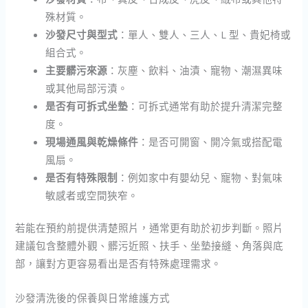
殊材質。
沙發尺寸與型式
：單人、雙人、三人、L 型、貴妃椅或
組合式。
主要髒污來源
：灰塵、飲料、油漬、寵物、潮濕異味
或其他局部污漬。
是否有可拆式坐墊
：可拆式通常有助於提升清潔完整
度。
現場通風與乾燥條件
：是否可開窗、開冷氣或搭配電
風扇。
是否有特殊限制
：例如家中有嬰幼兒、寵物、對氣味
敏感者或空間狹窄。
若能在預約前提供清楚照片，通常更有助於初步判斷。照片
建議包含整體外觀、髒污近照、扶手、坐墊接縫、角落與底
部，讓對方更容易看出是否有特殊處理需求。
沙發清洗後的保養與日常維護方式