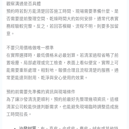
觀察溝通是否具體
預約時若對方能清楚回答施工時間、現場需要準備什麼、是
否需要提前整理空間、乾燥時間大約如何安排，通常代表實
務經驗較完整。反之，若回答模糊、流程不明，則要多加留
意。
不要只用價格做唯一標準
在實際選擇時，最低價格未必最划算。若清潔過程省略了前
置吸塵、局部處理或完工檢查，表面上看似便宜，實際上可
能需要重新處理。相對地，報價合理且流程清楚的服務，通
常更能達到耐用、乾淨與安心使用的效果。
預約前需要先準備的資訊與現場條件
為了讓沙發清洗更順利，預約前最好先整理幾項資訊，這樣
清潔公司較能快速判斷需求，也能避免現場臨時調整造成施
工時間拉長。
沙發材質
：布、真皮、合成皮、麂皮、絨布或其他特