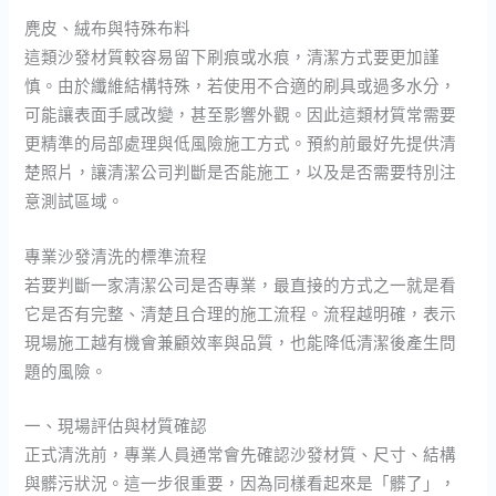
麂皮、絨布與特殊布料
這類沙發材質較容易留下刷痕或水痕，清潔方式要更加謹
慎。由於纖維結構特殊，若使用不合適的刷具或過多水分，
可能讓表面手感改變，甚至影響外觀。因此這類材質常需要
更精準的局部處理與低風險施工方式。預約前最好先提供清
楚照片，讓清潔公司判斷是否能施工，以及是否需要特別注
意測試區域。
專業沙發清洗的標準流程
若要判斷一家清潔公司是否專業，最直接的方式之一就是看
它是否有完整、清楚且合理的施工流程。流程越明確，表示
現場施工越有機會兼顧效率與品質，也能降低清潔後產生問
題的風險。
一、現場評估與材質確認
正式清洗前，專業人員通常會先確認沙發材質、尺寸、結構
與髒污狀況。這一步很重要，因為同樣看起來是「髒了」，