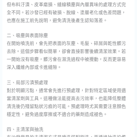
但布料汙漬、皮革磨損、縫線積塵與內層異味的處理方式完
全不同。若沙發已經有破損、脫線、塗層老化或色差問題，
也應在施工前先說明，避免清洗後產生認知落差。
二、吸塵與表面除塵
在開始噴洗前，會先把表面的灰塵、毛髮、碎屑與乾性髒污
去除。這個步驟看似簡單，卻會直接影響後續清潔效果。若
一開始沒有吸塵，髒污會在濕洗過程中被攪動，反而更容易
深入纖維內部或卡進縫隙。
三、局部污漬預處理
對於明顯污點，通常會先進行預處理，針對特定區域使用適
當清潔劑與工具。這種做法能提高去污效率，也能降低整體
清洗後仍殘留點狀污痕的可能。預處理時尤其需要注意顏色
穩定性，避免過度摩擦或不適合的藥劑造成褪色。
四、主清潔與抽洗