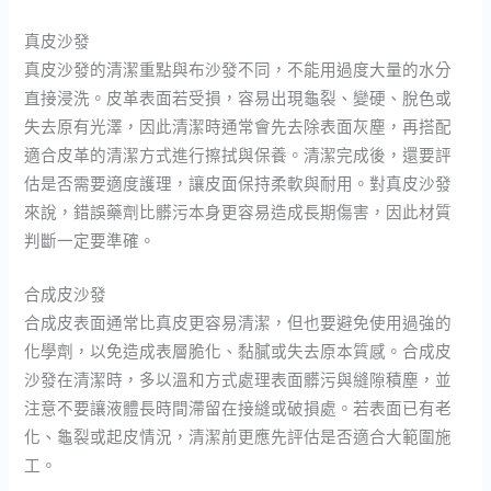
真皮沙發
真皮沙發的清潔重點與布沙發不同，不能用過度大量的水分
直接浸洗。皮革表面若受損，容易出現龜裂、變硬、脫色或
失去原有光澤，因此清潔時通常會先去除表面灰塵，再搭配
適合皮革的清潔方式進行擦拭與保養。清潔完成後，還要評
估是否需要適度護理，讓皮面保持柔軟與耐用。對真皮沙發
來說，錯誤藥劑比髒污本身更容易造成長期傷害，因此材質
判斷一定要準確。
合成皮沙發
合成皮表面通常比真皮更容易清潔，但也要避免使用過強的
化學劑，以免造成表層脆化、黏膩或失去原本質感。合成皮
沙發在清潔時，多以溫和方式處理表面髒污與縫隙積塵，並
注意不要讓液體長時間滯留在接縫或破損處。若表面已有老
化、龜裂或起皮情況，清潔前更應先評估是否適合大範圍施
工。