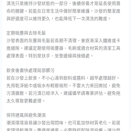
清洗只是維持沙發狀態的一部分，後續保養才是延長使用壽
命的關鍵。若能在日常生活中做好簡單維護，沙發的整潔度
與舒適度可以維持更久，也能降低下一次清洗的難度。
定期吸塵與去除毛髮
沙發表面的灰塵與毛髮若長期不清理，會逐漸深入纖維或卡
進縫隙。建議定期使用吸塵器、毛刷或適合材質的清潔工具
處理表面，特別是扶手、坐墊邊緣與接縫處。
飲食後盡快處理局部髒污
若在沙發上飲食，不小心滴到飲料或醬料，越早處理越好。
先用乾淨紙巾或吸水布輕壓吸附，不要大力來回擦拭，避免
污漬擴散。若污漬已經滲入，建議儘早請專業評估，避免拖
太久導致更難處理。
保持通風與避免潮濕
潮濕環境容易讓沙發出現悶味，也可能加快材質老化。若居
家環境較潮濕，應適度通風，必要時搭配除濕設備，讓沙發