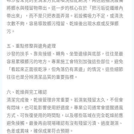
布沙發常見的主清潔方式是噴洗搭配刷洗，再透過抽洗設備
將髒水與殘留物帶出。這一步的核心在於「把污垢從纖維內
帶出來」，而不是只把表面弄濕。若設備吸力不足，或清洗
次數不夠，容易導致髒污殘留、乾燥後出現水痕或反彈髒
污。
五、重點修整與邊角處理
沙發的扶手、靠背接縫、轉角、坐墊邊緣與底部，往往是最
容易累積髒污的地方。專業施工會特別加強這些部位，避免
「看起來正面很乾淨，但角落仍有黑邊」的情況。這些細節
往往也是分辨清潔品質的重要指標。
六、乾燥與完工確認
清潔完成後，乾燥管理非常重要。若濕氣殘留太久，不但會
有悶味，也可能影響使用舒適度。專業公司通常會提醒通風
方式、可恢復使用的時間點，以及哪些區域在完全乾燥前應
避免接觸。最後再由現場確認有沒有殘留污漬、過度潮濕、
色差或異味，確保成果符合預期。