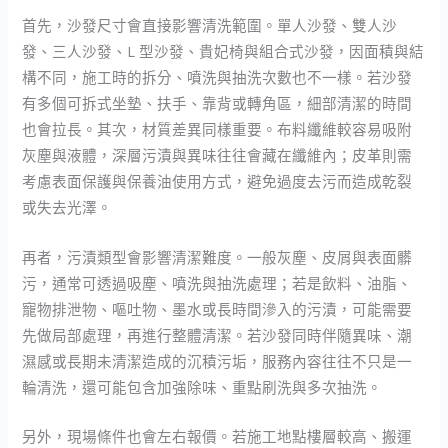
首先，沙發尺寸會直接影響清洗範圍。單人沙發、雙人沙
發、三人沙發、L 型沙發、貴妃椅與組合式沙發，因面積與結
構不同，施工時的拆分、噴洗與抽洗次數也不一樣。若沙發
有多個可拆式坐墊、扶手、靠背或轉角區，細部清潔的時間
也會拉長。其次，材質差異同樣重要。布料纖維較容易吸附
灰塵與液體，深層污漬與異味往往會藏在纖維內；皮革則需
考慮表面保護與保養油使用方式，避免過度去污而造成乾裂
或失去光澤。
再者，污漬類型會影響清潔難度。一般灰塵、皮屑與表面髒
污，通常可透過吸塵、噴洗與抽洗處理；若是飲料、油脂、
寵物排泄物、嘔吐物、墨水或長時間滲入的污漬，可能需要
先做局部處理，再進行整體清潔。若沙發同時伴隨異味、潮
濕感或長期未清潔造成的沉積污垢，服務內容往往不只是一
輪清洗，還可能包含加強除味、重點刷洗與多次抽洗。
另外，現場條件也會左右報價。若施工地點樓層較高、搬運