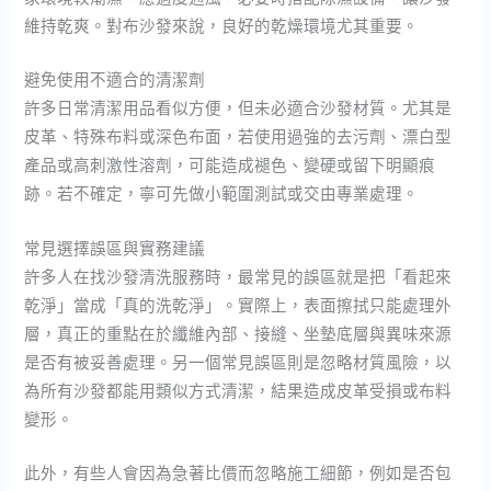
維持乾爽。對布沙發來說，良好的乾燥環境尤其重要。
避免使用不適合的清潔劑
許多日常清潔用品看似方便，但未必適合沙發材質。尤其是
皮革、特殊布料或深色布面，若使用過強的去污劑、漂白型
產品或高刺激性溶劑，可能造成褪色、變硬或留下明顯痕
跡。若不確定，寧可先做小範圍測試或交由專業處理。
常見選擇誤區與實務建議
許多人在找沙發清洗服務時，最常見的誤區就是把「看起來
乾淨」當成「真的洗乾淨」。實際上，表面擦拭只能處理外
層，真正的重點在於纖維內部、接縫、坐墊底層與異味來源
是否有被妥善處理。另一個常見誤區則是忽略材質風險，以
為所有沙發都能用類似方式清潔，結果造成皮革受損或布料
變形。
此外，有些人會因為急著比價而忽略施工細節，例如是否包