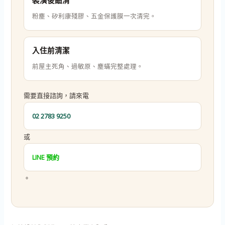
裝潢後細清
粉塵、矽利康殘膠、五金保護膜一次清完。
入住前清潔
前屋主死角、過敏原、塵蟎完整處理。
需要直接諮詢，請來電
02 2783 9250
或
LINE 預約
。