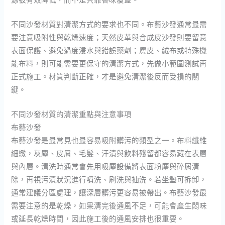
不同沙發材質對清潔方式的要求也不同。布藝沙發通常最需
要注意吸附性與乾燥速度；天然皮革與合成皮沙發則要留意
表面保護、避免過度浸水與錯誤藥劑；麂皮、絨布或特殊機
能布料，則可能需要更保守的清潔方式，先做小範圍測試再
正式施工。材質判斷正確，才是避免清潔後反而受損的關
鍵。
不同沙發材質的清潔重點與注意事項
布藝沙發
布藝沙發是最常見也最容易吸附髒污的類型之一。布料纖維
細緻，灰塵、皮屑、毛髮、汗漬與飲料殘留都容易藏在表層
與內層。清洗時通常會先用吸塵設備將表面粉塵與碎屑清
除，再視污漬狀況進行噴洗、刷洗與抽洗。若坐墊可拆卸，
通常建議分區處理，讓深層髒污更容易被帶出。布藝沙發最
需要注意的是乾燥，如果清完後通風不足，可能會產生悶味
或延長乾燥時間，因此施工後的通風安排也很重要。