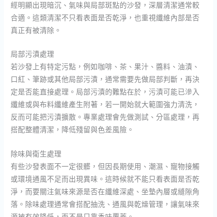
經明顯出現暗沉、氣味與局部斑點的沙發，深層清潔通常較
合適。這類清潔不只看表面是否乾淨，也重視纖維內部是否
真正有被清除。
局部污漬處理
若沙發上有特定污點，例如咖啡、茶、果汁、醬料、油漬、
口紅、筆跡或其他局部污漬，通常需要先做局部判斷，再決
定是否能直接處理。局部污漬的難點在於，污漬可能已滲入
纖維或與布料纖維產生附著，若一開始就大範圍強力清洗，
反而可能把污漬擴散。專業處理會先做測試、分區處理，再
搭配整體清潔，降低殘留與色差風險。
除味與衛生處理
有些沙發表面不一定很髒，但因長期使用、潮濕、寵物接觸
或環境通風不足而出現異味。這時候就不能只看表面是否乾
淨，而要關注氣味來源是否在纖維深處、坐墊內層或縫隙角
落。除味處理通常會搭配抽洗、通風與乾燥管理，讓氣味來
源被有效降低，而不是只靠香味覆蓋。