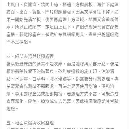
出風口、窗簾盒、牆面上緣、櫃體上方與層板，再往下處理
牆面、桌面、窗框、門片與踢腳板。因為灰塵會往下掉，如
果一開始先清地板，後面再處理上方區域，地面又會重新落
塵，所以正確順序一定是由上往下。這個步驟通常會搭配吸
塵器、靜電除塵布、微纖維布與細節刷具，盡量把粉塵吸附
而不是揚起。
四、細部去污與殘膠處理
裝潢後最麻煩的通常不是灰塵，而是殘膠與局部汙點。像是
膠帶撕除後留下的黏著痕、矽利康邊緣的施工印、油漆滴
點、水泥霧、白華粉、膠水殘跡等，都需要分材質處理。專
業清潔會先測試不顯眼處，再決定是否使用刮除、溫和溶
劑、專用去膠產品或細部拋拭。若處理方式不當，可能造成
表面霧化、變色、掉漆或失去光澤，因此這個階段尤其考驗
經驗。
五、地面清潔與收尾整理