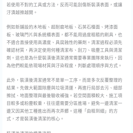
若使用不對的工具或方法，反而可能刮傷新裝潢表面，或讓
汙漬越擦越開。
例如新鋪設的木地板、超耐磨地板、石英石檯面、烤漆面
板、玻璃門片與系統櫃表面，都不能用過度粗糙的刷具，也
不適合直接使用高濃度、具腐蝕性的藥劑。清潔過程必須先
確認材質，再決定使用何種清潔布、刮刀、吸塵工具與清潔
劑。這也是為什麼裝潢後清潔通常需要專業團隊來執行，因
為他們較能依現場材質與汙染程度，判斷處理順序與方式。
此外，裝潢後清潔通常不是單一工序，而是多次反覆整理的
結果。先做大範圍除塵與垃圾清運，再進行局部去污、細部
擦拭、地面整理與最後驗收補強。若空間面積較大、施工項
目較多或粉塵較重，往往還需要分區進場，避免一邊清潔一
邊又因其他工種進出而再次弄髒。這種「由粗到細」的方
式，才是裝潢後清潔的核心。