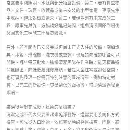
常需要用到照明、水源與部分插座設備。第二，若有貴重物
品、文件、珠寶、收藏品或尚未安裝的小型家電，建議先集
中收納，避免誤碰或遺失。第三，若現場還有未完成的工
程，應事先與施工方協調好進場時間，避免清潔團隊到場後
又因其他工種施工而反覆髒亂。
另外，若空間內已安裝完成但尚未正式入住的設備，例如燈
具、冰箱、烘碗機、洗衣機或空調，也建議先確認哪些可以
開機、哪些需要避水。這樣清潔團隊在作業時才能更精準避
開風險區，降低後續維修麻煩。若是大型住宅或辦公空間，
也可事先整理一份需要特別注意的區域清單，例如特定材
質、已完工的新設備、容易刮傷的面板等，幫助清潔過程更
順暢。
裝潢後清潔完成後，建議怎麼檢查？
清潔完成不代表只要看起來乾淨就好，還需要用系統化方式
檢查。可先從入口開始，依照空間動線逐區檢查：門框、牆
角、櫃體上緣、窗邊、桌面、五金、地面與衛浴。最容易被