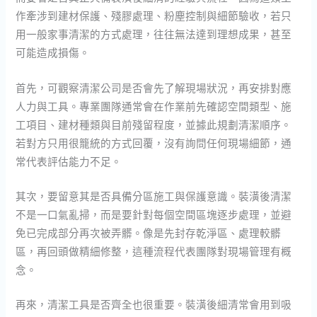
作牽涉到建材保護、殘膠處理、粉塵控制與細節驗收，若只
用一般家事清潔的方式處理，往往無法達到理想成果，甚至
可能造成損傷。
首先，可觀察清潔公司是否會先了解現場狀況，再安排對應
人力與工具。專業團隊通常會在作業前先確認空間類型、施
工項目、建材種類與目前殘留程度，並據此規劃清潔順序。
若對方只用很籠統的方式回覆，沒有詢問任何現場細節，通
常代表評估能力不足。
其次，要留意其是否具備分區施工與保護意識。裝潢後清潔
不是一口氣亂掃，而是要針對每個空間區塊逐步處理，並避
免已完成部分再次被弄髒。像是先封存乾淨區、處理較髒
區，再回頭做精細修整，這種流程代表團隊對現場管理有概
念。
再來，清潔工具是否齊全也很重要。裝潢後細清常會用到吸