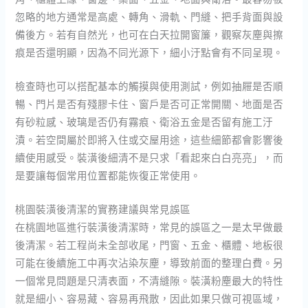
忽略的地方通常是高處、轉角、滑軌、門縫、把手背面與設
備後方。若有自然光，也可在白天拉開窗簾，觀察灰塵與擦
痕是否還明顯，因為不同光源下，細小汙點會有不同呈現。
檢查時也可以搭配基本的觸摸與使用測試，例如抽屜是否順
暢、門片是否有殘膠卡住、窗戶是否可正常開關、地面是否
有砂粒感、玻璃是否仍有霧痕、衛浴五金是否留有施工汙
漬。若空間屬於即將入住或交屋用途，這些細節都會影響後
續使用感受。裝潢後細清不是只求「看起來白白亮亮」，而
是要讓每個常用位置都能恢復正常使用。
桃園裝潢後清潔的實務建議與常見誤區
在桃園地區進行裝潢後清潔時，常見的誤區之一是太早做最
後清潔。若工程尚未全部收尾，門窗、五金、櫃體、地板很
可能在後續施工中再次沾染灰塵，導致前面的整理白費。另
一個常見問題是只清表面，不清縫隙。裝潢粉塵最大的特性
就是細小、容易藏、容易再飛散，因此如果只做可視區域，