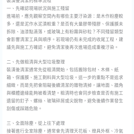
裝潢後清潔的標準流程
一、先確認現場狀況與施工殘留
進場前，應先觀察空間內有哪些主要汙染源：是木作粉塵較
多，還是泥作水泥漬較重？是否有大量膠帶殘膠、保護膜未
拆除、油漆點滴落，或玻璃上有粉霧與砂粒？不同殘留類型
會影響清潔工具與順序。若現場仍有未完成的收尾工程，建
議先與施工方確認，避免清潔後再次進場造成重複汙染。
二、先做粗清與大型垃圾整理
裝潢後清潔通常先從粗清開始，包括搬除包材、木條、紙
箱、保護膜、施工剩料與大型垃圾。這一步的重點不是追求
細緻，而是先把會阻礙後續清潔的雜物清掉，讓地面、牆角
與櫃體邊緣能夠被看清楚。粗清時也會同步檢查是否有施工
遺留的釘子、螺絲、玻璃碎屑或尖銳物，避免後續作業發生
刮傷或踩踏危險。
三、全面除塵，從上往下處理
接著進行全室除塵，通常會先清理天花板、燈具外框、冷氣