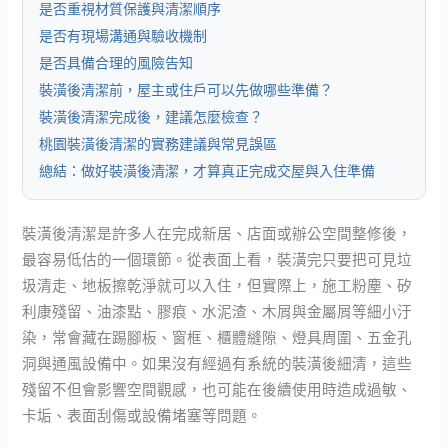
是否重視材質保護與清潔順序
是否有現場溝通與驗收機制
是否具備合理的風險告知
裝潢後清潔前，屋主或住戶可以先做哪些準備？
裝潢後清潔完成後，建議怎麼檢查？
桃園裝潢後清潔的實務建議與常見誤區
總結：做好裝潢後清潔，才算真正完成交屋與入住準備
裝潢後清潔是許多人在完成新居、店面或辦公空間整修後，
最容易低估的一個環節。從表面上看，裝潢完只要把可見垃
圾清走、地板擦乾淨就可以入住，但實際上，施工粉塵、矽
利康殘留、油漆點、膠痕、水泥渣、木屑與金屬屑等細小汙
染，常會藏在踢腳板、窗框、櫃體縫隙、燈具周圍、五金孔
洞與通風設備中。如果沒有經過有系統的裝潢後細清，這些
殘留不但會影響空間觀感，也可能在後續使用時造成過敏、
卡垢、表面刮傷或設備堵塞等問題。