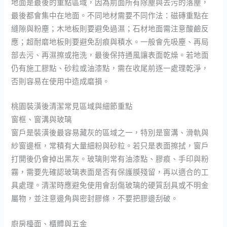
地面是最後的重點區域，因為前面所有除塵與去污的落塵，
最後都會集中在地面。不同地材需要不同作法：磁磚重點在
縫隙與粉塵；木地板則要避免過濕；石材地面需注意酸鹼反
應；超耐磨地板則要避免刮痕與積水。一般會先吸塵、再局
部去污、再濕擦或拖洗，最後保持通風讓表面乾燥。若地面
仍有施工膠點、砂粒或油漆點，需在收尾前逐一處理乾淨，
否則容易在使用中造成磨損。
桃園裝潢後清潔常見區域與細節重點
窗框、窗溝與玻璃
窗戶是裝潢後最容易藏灰的區域之一，特別是窗溝、滑軌與
紗窗邊框，常積有大量細粉與砂粒。若只是表面擦拭，窗戶
打開後仍會掉出黑灰。玻璃則常有油漆點、膠痕、手印與粉
霧，需要先確認玻璃表面是否有保護膜殘留，再以適合的工
具處理。清潔時應避免使用會刮傷玻璃的硬質刮具或不明金
屬物，並注意邊角與密封膠條，不要把膠邊刮破。
廚房檯面、櫃體與五金