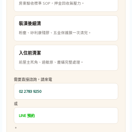
房東驗收標準 SOP，押金回收無壓力。
裝潢後細清
粉塵、矽利康殘膠、五金保護膜一次清完。
入住前清潔
前屋主死角、過敏原、塵蟎完整處理。
需要直接諮詢，請來電
02 2783 9250
或
LINE 預約
。