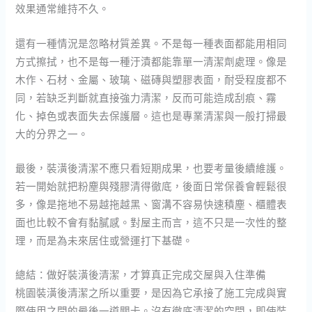
效果通常維持不久。
還有一種情況是忽略材質差異。不是每一種表面都能用相同
方式擦拭，也不是每一種汙漬都能靠單一清潔劑處理。像是
木作、石材、金屬、玻璃、磁磚與塑膠表面，耐受程度都不
同，若缺乏判斷就直接強力清潔，反而可能造成刮痕、霧
化、掉色或表面失去保護層。這也是專業清潔與一般打掃最
大的分界之一。
最後，裝潢後清潔不應只看短期成果，也要考量後續維護。
若一開始就把粉塵與殘膠清得徹底，後面日常保養會輕鬆很
多，像是拖地不易越拖越黑、窗溝不容易快速積塵、櫃體表
面也比較不會有黏膩感。對屋主而言，這不只是一次性的整
理，而是為未來居住或營運打下基礎。
總結：做好裝潢後清潔，才算真正完成交屋與入住準備
桃園裝潢後清潔之所以重要，是因為它承接了施工完成與實
際使用之間的最後一道關卡。沒有徹底清潔的空間，即使裝