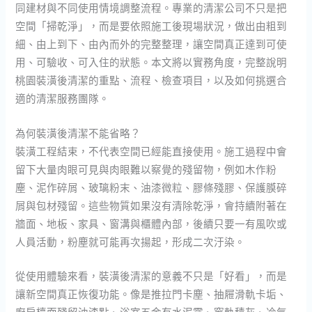
同建材與不同使用情境調整流程。專業的清潔公司不只是把
空間「掃乾淨」，而是要依照施工後現場狀況，做出由粗到
細、由上到下、由內而外的完整整理，讓空間真正達到可使
用、可驗收、可入住的狀態。本文將以實務角度，完整說明
桃園裝潢後清潔的重點、流程、檢查項目，以及如何挑選合
適的清潔服務團隊。
為何裝潢後清潔不能省略？
裝潢工程結束，不代表空間已經能直接使用。施工過程中會
留下大量肉眼可見與肉眼難以察覺的殘留物，例如木作粉
塵、泥作碎屑、玻璃粉末、油漆微粒、膠條殘膠、保護膜碎
屑與包材殘留。這些物質如果沒有清除乾淨，會持續附著在
牆面、地板、家具、窗溝與櫃體內部，後續只要一有風吹或
人員活動，粉塵就可能再次揚起，形成二次汙染。
從使用體驗來看，裝潢後清潔的意義不只是「好看」，而是
讓新空間真正恢復功能。像是推拉門卡塵、抽屜滑軌卡垢、