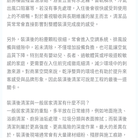
廚房檯面殘留油漆點、浴室五金有水泥霧、窗軌積灰、冷氣
出風口阻塞等，若沒有事先處理，入住後會很快感受到使用
上的不順暢。對於重視驗收與長期維護的屋主而言，清潔品
質常常會直接影響對整體裝潢完成度的感受。
另外，裝潢後的粉塵顆粒很細，常會進入空調系統、排風設
備與縫隙中，若未清除，不僅增加設備負擔，也可能讓空氣
品質下降。特別是有嬰幼兒、長者、過敏體質或呼吸道較敏
感的家庭，更需要在入住前完成徹底細清，減少環境中的刺
激來源。對商業空間來說，乾淨整齊的環境也有助於提升來
客感受與品牌形象，因此裝潢後清潔可說是工程的最後一道
關卡。
裝潢後清潔與一般居家清潔有什麼不同？
一般居家清潔的重點，多半放在日常維持，例如地面拖洗、
浴廁清潔、廚房油垢處理、垃圾分類與表面擦拭；而裝潢後
清潔則屬於更高強度、更高風險的深度作業。最大的差異在
於，裝潢後現場通常會有大量建材細粉、殘膠與施工痕跡，