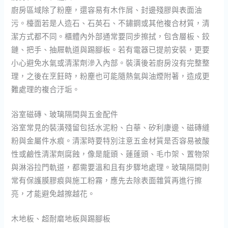
廚房區域除了粉塵，還容易有木作屑、封邊殘膠與表面油
污。檯面若是人造石、石英石、不鏽鋼或其他複合材質，清
潔方式都不同。櫃體內外部通常要同步擦拭，包含層板、鉸
鏈、把手、抽屜軌道與踢腳板。若有電器已提前安裝，更要
小心避免水氣或清潔劑滲入內部。裝潢後若廚房沒有完整整
理，之後在烹飪時，粉塵也可能隨熱氣與油煙附著，造成更
難處理的複合汙垢。
浴室磁磚、玻璃隔間與五金配件
浴室常見的裝潢殘留包括水泥粉、白華、矽利康邊、磁磚縫
粉與金屬件水痕。清潔時要特別注意五金材質是否容易被酸
性或鹼性清潔劑腐蝕，像是龍頭、蓮蓬頭、毛巾架、置物架
與淋浴拉門軌道，都需要溫和且有步驟地處理。玻璃隔間則
常有保護膜膠痕與施工粉霧，應先去除表面雜質再進行擦
亮，才能避免越擦越花。
木地板、超耐磨地板與踢腳板