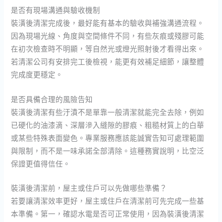
是否有現場溝通與驗收機制
裝潢後清潔完成後，最好能有基本的驗收與補強溝通流程。
因為現場光線、角度與空間條件不同，有些灰痕或殘膠可能
在初次檢查時不明顯，等自然光或燈光照射後才看得出來。
若清潔公司有安排完工後檢視，能更有效補足細節，讓整體
完成度更穩定。
是否具備合理的風險告知
裝潢後清潔有些汙漬不是單靠一般清潔就能完全去除，例如
已硬化的油漆滴、深層滲入縫隙的膠痕、粗糙材質上的白華
或某些特殊表面變色。專業服務應該能誠實告知可處理範圍
與限制，而不是一味承諾全部清除。這種務實說明，比空泛
保證更值得信任。
裝潢後清潔前，屋主或住戶可以先做哪些準備？
若要讓清潔效率更好，屋主或住戶在清潔前可先完成一些基
本準備。第一，確認水電是否可正常使用，因為裝潢後清潔