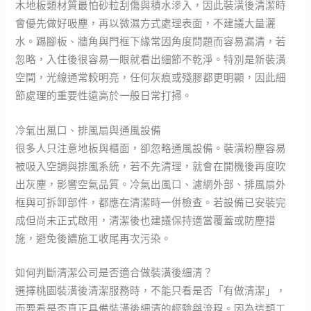
木地板類材質最怕砂粒刮傷與積水滲入，因此裝潢後清潔時
會優先做好吸塵，再以微濕方式處理表面，不建議大量灑
水。踢腳板、牆角與門框下緣常因角度問題而容易漏清，若
忽略，入住後很容易一眼就看出細節不乾淨。特別是新裝潢
空間，光線通常較明亮，任何灰痕或殘膠都更明顯，因此細
節處理的重要性遠高於一般日常打掃。
冷氣出風口、排風扇與通風設備
很多人只注意地板與櫃面，卻忽略通風設備。裝潢粉塵容易
被吸入空調與排風系統，若不先清理，就會在開機後再度吹
出灰塵，影響空氣品質。冷氣出風口、濾網外部、排風扇外
框與可拆卸部件，都應在清潔時一併檢查。若設備已安裝完
成但尚未正式啟用，清潔後也建議保持適當覆蓋或防塵措
施，避免後續施工收尾再次污染。
如何判斷清潔公司是否適合做裝潢後細清？
選擇桃園裝潢後清潔服務時，不能只看是否「有做清潔」，
而要看是否真正具備裝潢後細清的經驗與流程。因為這類工