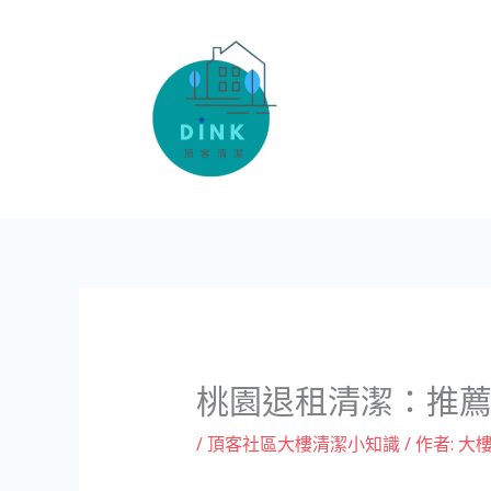
跳
至
主
要
內
容
桃園退租清潔：推
/
頂客社區大樓清潔小知識
/ 作者:
大