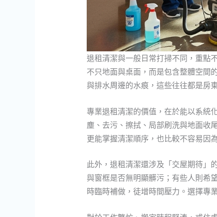
退租清潔與一般日常打掃不同，重點
不只地面與桌面，而是包含整體空間
與排水周邊的水痕，這些往往都是房
專業退租清潔的價值，在於能以系統
塵、去污、擦拭、局部刷洗與地面收
更能掌握清潔順序，也比較不容易因
此外，退租清潔還涉及「交屋期待」
與窗框是否無明顯髒污；有些人則希
時臨時補做，徒增時間壓力。選擇專