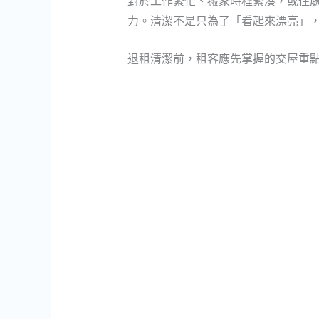
對於工作繁忙、搬家時程緊湊，或住
力。清潔不是只為了「看起來漂亮」
退租清潔前，租客應先掌握的交屋重