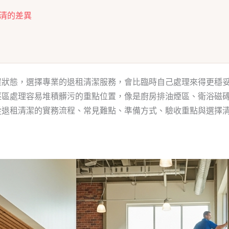
清的差異
屋狀態，選擇專業的退租清潔服務，會比臨時自己處理來得更穩
逐區處理容易堆積髒污的重點位置，像是廚房排油煙區、衛浴磁
從退租清潔的實務流程、常見難點、準備方式、驗收重點與選擇