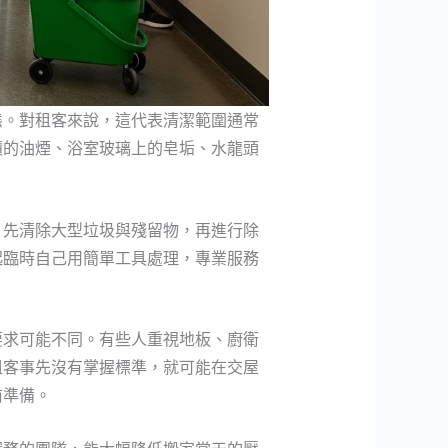
態。對租客來說，這代表清潔範圍通常
積的油煙、浴室玻璃上的皂垢、水龍頭
，先清除大型垃圾與殘留物，再進行除
起臨時自己用簡單工具處理，專業服務
要求可能不同。有些人重視地板、廚衛
租客事先沒有掌握標準，就可能在交屋
前準備。