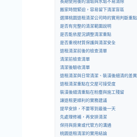
長期使用後的油垢與水垢不易清除
搬家時間緊迫，容易留下清潔盲區
選擇桃園退租清潔公司時的實用判斷重點
是否有完整的清潔範圍說明
是否能依屋況調整清潔重點
是否重視材質保護與清潔安全
退租清潔前後的檢查清單
清潔前檢查清單
清潔後驗收清單
退租清潔與日常清潔、裝潢後細清的差異
退租清潔重點在交屋可接受度
裝潢後細清重點在粉塵與施工殘留
讓退租更順利的實務建議
提早安排，不要等到最後一天
先處理修補，再安排清潔
保持與房東或代管方的溝通
桃園退租清潔的實用結論