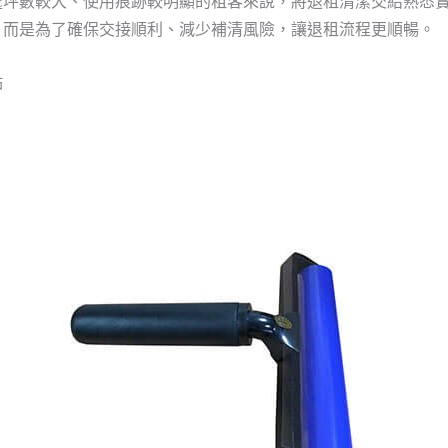
處坪數較大、使用痕跡較明顯的租客來說，將退租清潔交給熟悉
，而是為了確保交接順利、減少補清風險，讓退租流程更順暢。
點