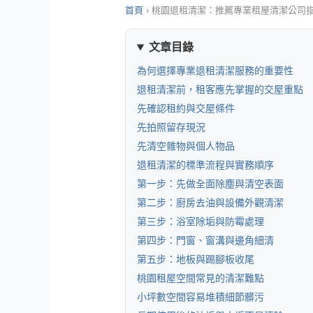
首頁
›
桃園退租清潔：推薦專業租屋清潔公司
文章目錄
為何選擇專業退租清潔服務的重要性
退租清潔前，租客應先掌握的交屋重點
先確認租約與交屋條件
先拍照留存現況
先清空雜物與個人物品
退租清潔的標準流程與實務順序
第一步：先做全面除塵與清空表面
第二步：廚房去油與設備外觀清潔
第三步：浴室除垢與防霉處理
第四步：門窗、窗溝與邊角細清
第五步：地板與踢腳板收尾
桃園租屋空間常見的清潔難點
小坪數空間容易堆積細節髒污