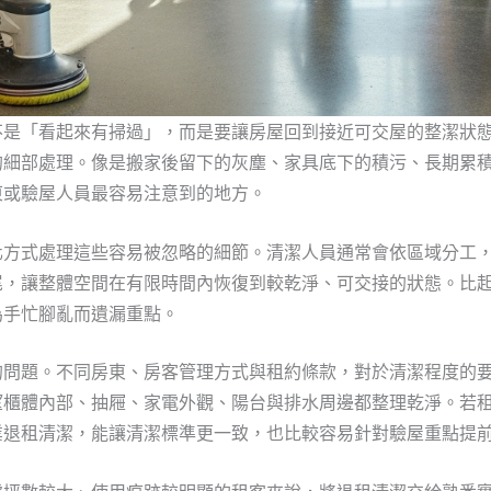
不是「看起來有掃過」，而是要讓房屋回到接近可交屋的整潔狀
的細部處理。像是搬家後留下的灰塵、家具底下的積污、長期累
東或驗屋人員最容易注意到的地方。
化方式處理這些容易被忽略的細節。清潔人員通常會依區域分工
尾，讓整體空間在有限時間內恢復到較乾淨、可交接的狀態。比
為手忙腳亂而遺漏重點。
的問題。不同房東、房客管理方式與租約條款，對於清潔程度的
望櫃體內部、抽屜、家電外觀、陽台與排水周邊都整理乾淨。若
業退租清潔，能讓清潔標準更一致，也比較容易針對驗屋重點提