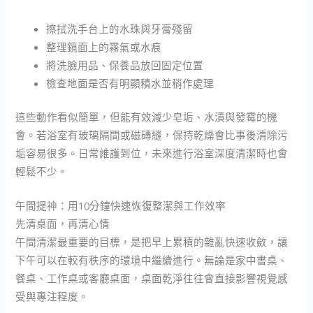
擦拭洗手台上的水珠與牙膏殘留
整理鏡面上的霧氣或水痕
將洗臉用品、保養品放回固定位置
檢查地面是否有明顯積水並稍作處理
這些動作看似簡單，但能有效減少皂垢、水漬與發霉的機
會。若浴室有玻璃隔間或磁磚縫，保持乾燥會比事後清除污
垢容易很多。日常維護到位，未來進行浴室深度清潔時也會
輕鬆不少。
午間提神：用10分鐘快速恢復整潔與工作效率
先清桌面，再清心情
午間清潔最重要的目標，是把早上累積的雜亂快速收斂，讓
下午可以在較有秩序的環境中繼續進行。無論是家中書桌、
餐桌、工作桌或客廳桌面，桌面乾淨往往會直接影響視覺感
受與專注程度。