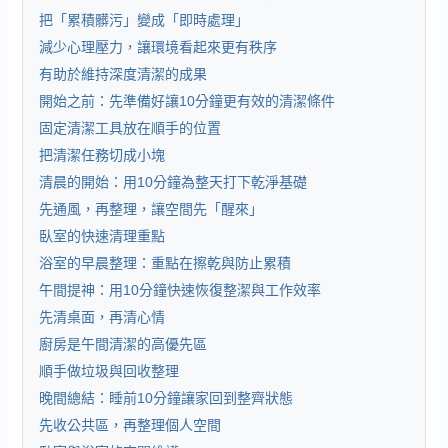
把「累積髒污」變成「即時處理」
減少心理壓力，讓環境看起來更有秩序
有助於維持深度清潔的成果
開始之前：先準備好讓10分鐘更有效的清潔條件
固定清潔工具放在順手的位置
把清潔任務切成小塊
清晨的開始：用10分鐘為整天打下乾淨基礎
先通風，再整理，讓空間先「醒來」
臥室的快速清理重點
浴室的早晨整理：重點在擦乾與防止累積
午間提神：用10分鐘快速恢復整潔與工作效率
先清桌面，再清心情
廚房是午間清潔的高優先區
順手做垃圾與回收整理
晚間總結：睡前10分鐘讓家回到整齊狀態
先收公共區，再整理個人空間