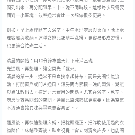
間列出來，再分配到早、中、晚不同時段。這樣每次只需要
面對一小區塊，效率通常會比一次想做很多更高。
例如，早上處理臥室與浴室，中午處理廚房與桌面，晚上處
理客廳與收納。這種安排比起隨手亂掃，更容易形成習慣，
也更適合忙碌生活。
清晨的開始：用10分鐘為整天打下乾淨基礎
先通風，再整理，讓空間先「醒來」
清晨的第一步，通常不是直接拿起抹布，而是先讓空氣流
動。打開窗戶或門片通風，讓房間內累積一晚的悶氣、潮氣
與異味散出去，這是非常實用的起點。尤其在浴室、臥室、
廚房等容易悶濕的空間，通風比單純擦拭更重要，因為空氣
不流通會讓異味與霉味更容易留下。
通風後，再快速整理床鋪、把枕頭擺正、把昨晚使用過的衣
物歸位。床鋪整齊後，臥室視覺上會立刻清爽許多，也能讓