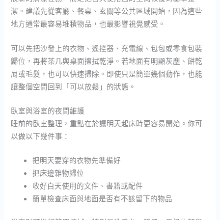
潔。建議先從客廳、餐桌、玄關等公共區域開始，因為這些
地方通常最容易堆積物品，也最影響視覺感受。
可以先把沙發上的衣物、遙控器、充電線、包包或零食包裝
歸位，再將茶几與桌面擦拭乾淨。若地面有明顯灰塵、餅乾
屑或毛髮，也可以快速掃除。即使只是簡單幾個動作，也能
讓整個空間回到「可以放鬆」的狀態。
臥室與浴室的夜間維護
睡前的臥室整理，重點在於讓明天起床時更容易開始。你可
以做以下幾件事：
把明天要穿的衣物先準備好
把床邊雜物歸位
收好白天使用的文件、書籍或配件
簡單檢查床面與地面是否有不該留下的物品