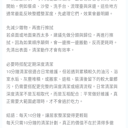
開始，例如餐桌、沙發、洗手台、流理臺與床邊。這些地方
通常最能反映整體整潔度，先處理它們，效果會最明顯。
先減少雜物，再進行擦拭
若桌面或地面東西太多，建議先做分類與歸位，再進行擦
拭。因為如果順序顛倒，會一邊擦一邊搬動，反而更耗時。
先清出表面，清潔動作才會有效率。
必要時搭配定期深度清潔
10分鐘清潔很適合日常維護，但若遇到累積較久的油污、浴
室水垢、灰塵堆積，或搬家、退租、裝潢後留下的較大量髒
污，仍需要搭配更完整的深度清潔或細清流程。日常清潔與
深度清潔不是互相取代，而是互相配合：平常做好維護，真
正需要大範圍處理時，才不會過於吃力。
結語：每天10分鐘，讓居家整潔變得更輕鬆
每天只需10分鐘的清潔計劃，真正的價值不在於清得多徹