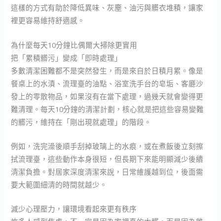
這樣的方式有助於降低異味、灰塵、油污與髒衣堆積，讓家
裡更容易維持舒適感。
為什麼每天10分鐘比偶爾大掃除更實用
把「累積髒污」變成「即時處理」
多數清潔困難都不是突然發生，而是來自於日積月累。像是
餐桌上的水漬、流理臺的油點、浴室洗手台的皂垢、客廳沙
發上的零散物品，如果沒有在當下處理，過幾天就會變得更
難清理。每天10分鐘的清潔計劃，核心就是把這些容易變難
的髒污，維持在「剛出現就處理」的階段。
例如，洗完澡後順手刮掉玻璃上的水痕，或在煮飯後立刻擦
拭流理臺，這些動作本身很短，但長期下來能明顯減少後續
清潔負擔。對居家深度清潔來說，日常維護越到位，後面需
要大範圍細清的時間就越少。
減少心理壓力，讓環境看起來更有秩序