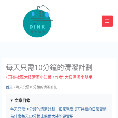
跳
至
主
要
內
容
每天只需10分鐘的清潔計劃
/
頂客社區大樓清潔小知識
/ 作者:
大樓清潔小幫手
首頁
›
每天只需10分鐘的清潔計劃
文章目錄
每天只需10分鐘的清潔計劃：把家務變成可持續的日常習慣
為什麼每天10分鐘比偶爾大掃除更實用