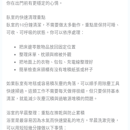
你在出門前有更穩定的心情。
臥室的快速清理重點
臥室的10分鐘清潔，不需要做太多動作，重點是保持可睡、
可收、可呼吸的狀態。你可以依序處理：
把床邊零散物品放回固定位置
整理床單、枕頭與棉被外觀
把地面上的衣物、包包、充電線整理好
簡單檢查床頭櫃有沒有堆積紙張或杯子
如果臥室有地毯或容易積灰塵的角落，可以順手用除塵工具
快速掃過。這類工作不需要每天做得很細，但只要保持基本
清潔，就能減少灰塵沉積與過敏源堆積的問題。
浴室的早晨整理：重點在擦乾與防止累積
浴室是最容易因為水氣而快速變亂的地方。早晨洗漱完後，
可以用短短幾分鐘做以下事情：