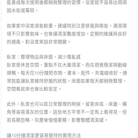
能養成每次使用後都稍微整理的習慣，浴室就不容易出現頑
固水垢或霉斑。
如果家中浴室濕氣較重，建議特別注意排風與換氣。潮濕環
境不只影響氣味，也會讓清潔難度增加。定期的維護與良好
的通風，對浴室來說非常關鍵。
臥室：整理物品與床面，減少雜亂感
臥室是休息空間，重點不在大量清潔，而在視覺簡潔與動線
順暢。每天花10分鐘把衣物、書本、配件、充電線收好，通
常就能讓臥室維持舒服的狀態。床面如果每天都稍微整理，
空間看起來也會比較安定。
此外，臥室也可以趁日常整理的時候，留意床底、床邊、櫃
角等容易落灰的位置。這些地方平常不一定馬上看得見，但
若長期忽略，灰塵會慢慢累積，影響整體清潔感。
讓10分鐘清潔更容易堅持的實用方法