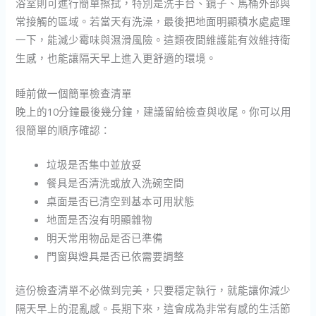
浴室則可進行簡單擦拭，特別是洗手台、鏡子、馬桶外部與
常接觸的區域。若當天有洗澡，最後把地面明顯積水處處理
一下，能減少霉味與濕滑風險。這類夜間維護能有效維持衛
生感，也能讓隔天早上進入更舒適的環境。
睡前做一個簡單檢查清單
晚上的10分鐘最後幾分鐘，建議留給檢查與收尾。你可以用
很簡單的順序確認：
垃圾是否集中並放妥
餐具是否清洗或放入洗碗空間
桌面是否已清空到基本可用狀態
地面是否沒有明顯雜物
明天常用物品是否已準備
門窗與燈具是否已依需要調整
這份檢查清單不必做到完美，只要穩定執行，就能讓你減少
隔天早上的混亂感。長期下來，這會成為非常有感的生活節