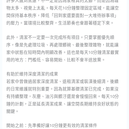
許多人感到焦慮，不一定是因為家裡真的太髒，而是因為雜
物太多、視覺上太亂。每天花10分鐘整理固定區域，能讓空
間保持基本秩序，降低「回到家還要面對一大堆待辦事項」
的壓力。當環境比較整齊，生活節奏也會跟著穩定下來。
此外，清潔不一定要一次完成所有項目。只要掌握優先順
序，像是先處理垃圾、再處理髒碗、最後整理雜物，就能讓
家中狀態在短時間內明顯改善。這也是每天10分鐘清潔最實
用的地方：門檻低、容易開始、比較不會半途放棄。
有助於維持深度清潔的成果
若家中曾做過居家深度清潔、退租清潔或裝潢後細清，後續
的日常維護就特別重要。因為就算基礎清潔已完成，如果沒
有持續整理，灰塵、油污與髒汙還是會慢慢回來。每天10分
鐘的計劃，正是延長清潔成果、讓空間長期維持良好狀態的
關鍵。
開始之前：先準備好讓10分鐘更有效的清潔條件