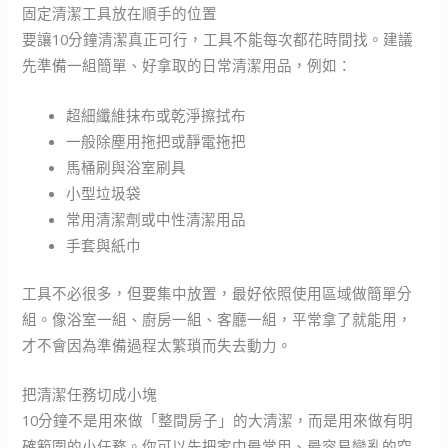
固定清潔工具放在順手的位置
要讓10分鐘清潔真正可行，工具不能每次都花時間找。建議
先準備一組簡單、好拿取的日常清潔用品，例如：
超細纖維抹布或乾淨擦拭布
一般除塵用拖把或靜電拖把
馬桶刷與浴室刷具
小型垃圾袋
常用清潔劑或中性清潔用品
手套與紙巾
工具不必很多，但要集中放置，最好依照使用區域做簡單分
組。像浴室一組、廚房一組、客廳一組，平常拿了就能用，
才不會因為準備過程太繁瑣而失去動力。
把清潔任務切成小塊
10分鐘不是用來做「整間房子」的大清潔，而是用來做有明
確範圍的小任務。你可以先把家中最常用、最容易變亂的空