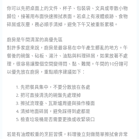
你可以先把桌面上的文件、杯子、包裝袋、文具或零散小物
歸位，接著用布面快速擦拭表面。若桌上有液體痕跡、食物
碎屑或灰塵，務必順手清掉，避免下午又被重新累積。
廚房是午間清潔的高優先區
對許多家庭來說，廚房是最容易在中午產生髒亂的地方。午
餐後的碗盤、砧板、湯汁、油點與料理碎屑，如果放著不處
理，很容易讓整個空間變得悶、黏、難聞。午間的10分鐘可
以優先放在廚房，重點順序建議如下：
先把餐具集中，不要分散放在各處
把可直接清洗的碗盤先處理掉
擦拭流理臺、瓦斯爐周邊與操作檯面
清掉地面碎屑，避免踩得到處都是
檢查垃圾桶是否需要更換或收緊袋口
若是有油煙較重的烹飪習慣，料理後立刻做簡單擦拭會非常