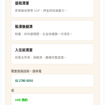
退租清潔
房東驗收標準 SOP，押金回收無壓力。
裝潢後細清
粉塵、矽利康殘膠、五金保護膜一次清完。
入住前清潔
前屋主死角、過敏原、塵蟎完整處理。
需要直接諮詢，請來電
02 2783 9250
或
LINE 預約