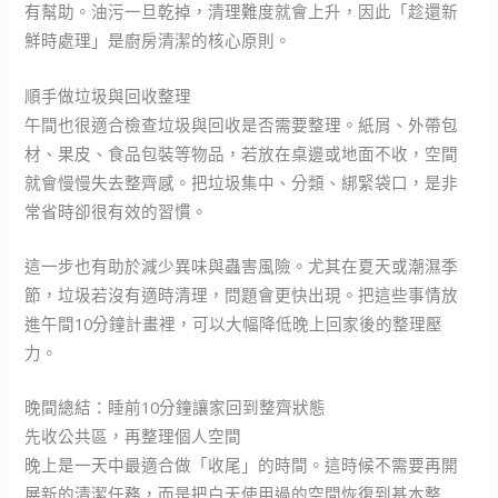
有幫助。油污一旦乾掉，清理難度就會上升，因此「趁還新
鮮時處理」是廚房清潔的核心原則。
順手做垃圾與回收整理
午間也很適合檢查垃圾與回收是否需要整理。紙屑、外帶包
材、果皮、食品包裝等物品，若放在桌邊或地面不收，空間
就會慢慢失去整齊感。把垃圾集中、分類、綁緊袋口，是非
常省時卻很有效的習慣。
這一步也有助於減少異味與蟲害風險。尤其在夏天或潮濕季
節，垃圾若沒有適時清理，問題會更快出現。把這些事情放
進午間10分鐘計畫裡，可以大幅降低晚上回家後的整理壓
力。
晚間總結：睡前10分鐘讓家回到整齊狀態
先收公共區，再整理個人空間
晚上是一天中最適合做「收尾」的時間。這時候不需要再開
展新的清潔任務，而是把白天使用過的空間恢復到基本整